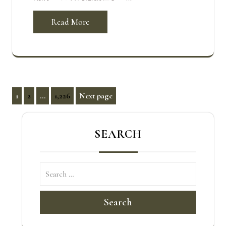
Read More
文
1
2
...
1,226
Next page
Page
Page
Page
章
分
SEARCH
頁
Search