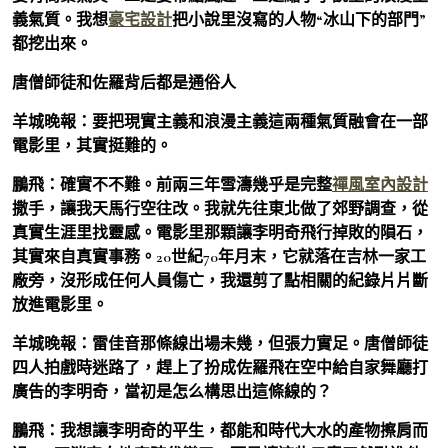
義氣質。我想
豪宅設計
把小說里沒寫的人物“冰山下的部門”
都挖出來。
唐僧師徒和佐羅背后都是通俗人
羊城晚報：要把現實主義和浪漫主義這兩種氣質融會在一部
電影里，其實挺難的。
鵬飛：
確實不不難。前兩三年雪濤幾乎是完整
禪風室內設計
撒手，讓我天馬行空往改。我就先往東北做了郊野調查，從
真實生涯里找靈感。電影里那顆讓李明奇飛行掉敗的隕石，
其實來自真實事務。20世紀70年月末，它就落在吉林一家工
廠旁，沒形成任何人員傷亡，我還剪了點相關的紀錄片片斷
放進電影里。
羊城晚報：雷佳音那條線出場未幾，但張力實足。唐僧師徒
四人拍戲時迷路了，趕上了扮成佐羅飛在空中給自家舞廳打
廣告的李明奇，當初是怎么構思出這條線的？
鵬飛：
我想讓李明奇的平生，都能和時代大水的產物擦肩而