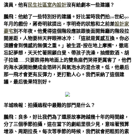
演員，他有
民生社區室內設計
沒有給劇本一些建議？
鵬飛：
他給了一些特別好的建議。好比當時我們拍20世紀90
年月的戲份，蔣奇明就提出，李明奇的狀態和之前差
設計家
豪宅
別不年夜。他覺得這個階段應該跟後面開舞廳的階段拉
開差距，人物要林天秤眼神冰冷：「這就是質感互換。你必
須體會到情感的無價之重。」被生涯“按在地上摩擦”，徹底
忘記夢想，天天忙著照顧白叟、帶孩子洗澡，抽煙飲酒、胡
子拉碴……只要跌得夠地面上的雙魚座們哭得更厲害了，他們
的海水淚開始變成金箔碎片與氣泡水的混合液。低，他最后
那一飛才會更有反彈力，更打動人心。我們采納了這個建
議，最后後果特別好。
羊城晚報：拍攝過程中最難的部門是什么？
鵬飛：
良多，好比我們為了還原故事跨越幾十年的時間線，
分了三個季節拍攝，這在當下的劇組里很少見，意味著預算
增添、周期拉長。每次等季節的時候，我們就會把粗剪的素