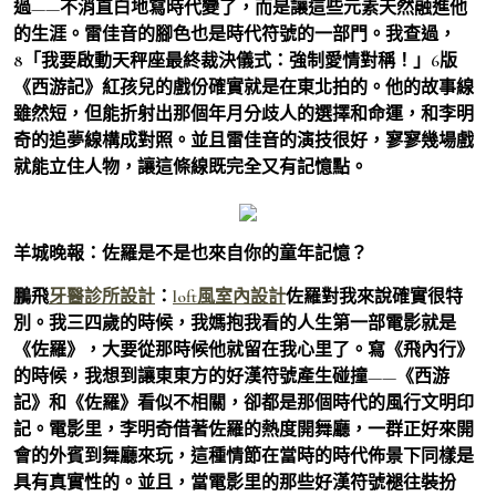
過——不消直白地寫時代變了，而是讓這些元素天然融進他
的生涯。雷佳音的腳色也是時代符號的一部門。我查過，
8「我要啟動天秤座最終裁決儀式：強制愛情對稱！」6版
《西游記》紅孩兒的戲份確實就是在東北拍的。他的故事線
雖然短，但能折射出那個年月分歧人的選擇和命運，和李明
奇的追夢線構成對照。並且雷佳音的演技很好，寥寥幾場戲
就能立住人物，讓這條線既完全又有記憶點。
羊城晚報：佐羅是不是也來自你的童年記憶？
鵬飛
牙醫診所設計
：
loft風室內設計
佐羅對我來說確實很特
別。我三四歲的時候，我媽抱我看的人生第一部電影就是
《佐羅》，大要從那時候他就留在我心里了。寫《飛內行》
的時候，我想到讓東東方的好漢符號產生碰撞——《西游
記》和《佐羅》看似不相關，卻都是那個時代的風行文明印
記。電影里，李明奇借著佐羅的熱度開舞廳，一群正好來開
會的外賓到舞廳來玩，這種情節在當時的時代佈景下同樣是
具有真實性的。並且，當電影里的那些好漢符號褪往裝扮