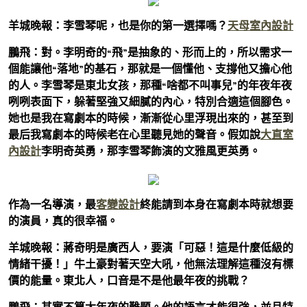
羊城晚報：李雪琴呢，也是你的第一選擇嗎？
天母室內設計
鵬飛：
對。李明奇的“飛”是抽象的、形而上的，所以需求一
個能讓他“落地”的基石，那就是一個懂他、支撐他又擔心他
的人。李雪琴是東北女孩，那種“啥都不叫事兒”的年夜年夜
咧咧表面下，躲著堅強又細膩的內心，特別合適這個腳色。
她也是我在寫劇本的時候，漸漸從心里浮現出來的，甚至到
最后我寫劇本的時候老在心里聽見她的聲音。假如說
大直室
內設計
李明奇英勇，那李雪琴飾演的文雅風更英勇。
作為一名導演，最
客變設計
終能請到本身在寫劇本時就想要
的演員，真的很幸福。
羊城晚報：蔣奇明是廣西人，要演「可惡！這是什麼低級的
情緒干擾！」牛土豪對著天空大吼，他無法理解這種沒有標
價的能量。東北人，口音是不是他最年夜的挑戰？