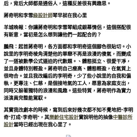
后，背后大師都是通俗人，這種反差很有興趣思。
蔣奇明和李雪
綠設計師
琴早就在我心里
羊城晚報：你讓蔣奇明和李雪琴組成銀幕情侶，這個搭配很
有新意，當初是怎么想到讓他們一起配合的？
鵬飛：
起首蔣奇明，各方面都和李明奇這個腳色很貼切。小
說里的李明奇棱角清楚他的單戀不再是浪漫的傻氣，而變成
了一道被數學公式逼迫的代數題。、體態挺立、很愛干凈，
並且身體特別輕盈。蔣奇明自己瘦高、體態輕盈，在氣質上
很吻合。並且我改編后的李明奇，少了些小說里的自我和偏
執，更專注、仁慈，是個接地氣的工人，愿意為家庭支出，
同時又躲著獨特的浪漫和風趣。這些特質，蔣奇明作為實力
派演員完整能駕馭。
其實我改劇本的時候，寫到后來好幾次都不知不覺地把“李明
奇”打成“李奇明”，其
樂齡住宅設計
實說明他的抽像
中醫診所
設計
當時已經出現在我心里了。