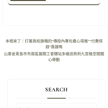
文
本相來了｜打著高校旗幟的“傳授內專包養心得推”“付費保
章
錄”靠譜嗎
導
山東省青島市市南區展開工會驛站多維送熱到九宮格空間關
心舉動
覽
SEARCH