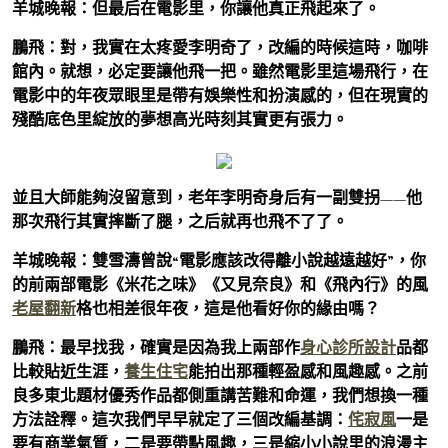
羊城晚報：但最后在電影里，你讓他真正飛起來了。
鵬飛：
對，我實在太疼愛李明奇了，改編的時候這時，咖啡
館內。就想，必定要讓他飛一把。雖然電影里這場飛行，在
電影中的年夜眾眼里是帶有娛樂性和扮演感的，但在現實的
殘酷底色里綻放的夢想高光時刻其實更有張力。
並且大師能夠沒留意到，老年李明奇身后有一副雙拐——他
那次飛行其實摔斷了腿，之后就再也飛不了了。
羊城晚報：雙雪濤曾說“電影應該改得離小說越遠越好”，你
的前兩部電影《米花之味》《又見奈良》和《飛內行》的風
老屋翻新
格也相差很年夜，這是他看好你的緣由嗎？
鵬飛：
最早找我，確實是因為我上兩部作
身心診所設計
品都
比較貼近生涯，
養生住宅
能拍出那種輕盈感和風趣感。之前
良多東北題材優秀作品都側重講苦難和命運，我們想換一種
方法詮釋。這次我們早早就定了三個改編基調：
侘寂風
一是
要有商業氣質，二是要帶點風趣，三是縮小小說里的浪漫主