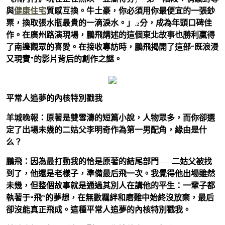
與
健康住宅
質感互換。牛土豪，你必須用你最便宜的一張鈔
票，換取張水瓶最貴的一滴淚水。」.2分，成為年頭口碑佳
作。在廣州路演現場，鵬飛講述的這個東北故事也勝利贏得
了南邊觀眾的喜愛。在接收專訪時，鵬飛揭開了這部“既浪漫
又現實”的影片背后的創作之謎。
平常人追夢的內核特別戳我
羊城晚報：原著是雙雪濤的短篇小說，人物眾多，而你卻選
定了出場未幾的二姑父李明奇作為第一男配角，緣由是什
么？
鵬飛：
因為最打動我的恰是原著的結尾部門——二姑父被找
到了，他還是老樣子，準備最后飛一次。我覺得他出場雖然
未幾，但整個故事就是通過其別人在講他的平生：一輩子都
執著于“飛”的夢想，在無數羈絆和磨難中始終沒放棄，最后
卻沒能真正飛成。這種平常人追夢的內核特別戳我。