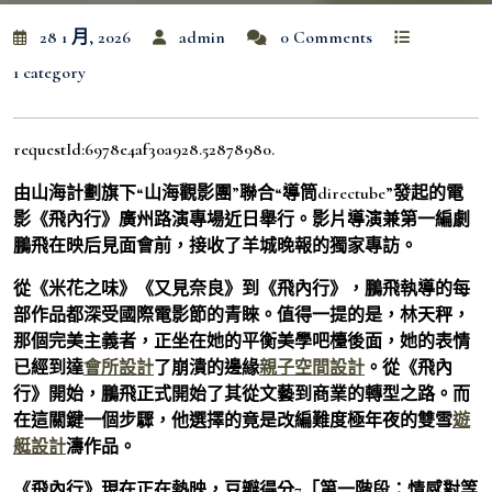
28 1 月, 2026
admin
0 Comments
1 category
requestId:6978e4af30a928.52878980.
由山海計劃旗下“山海觀影團”聯合“導筒directube”發起的電
影《飛內行》廣州路演專場近日舉行。影片導演兼第一編劇
鵬飛在映后見面會前，接收了羊城晚報的獨家專訪。
從《米花之味》《又見奈良》到《飛內行》，鵬飛執導的每
部作品都深受國際電影節的青睞。值得一提的是，林天秤，
那個完美主義者，正坐在她的平衡美學吧檯後面，她的表情
已經到達
會所設計
了崩潰的邊緣
親子空間設計
。從《飛內
行》開始，鵬飛正式開始了其從文藝到商業的轉型之路。而
在這關鍵一個步驟，他選擇的竟是改編難度極年夜的雙雪
遊
艇設計
濤作品。
《飛內行》現在正在熱映，豆瓣得分7「第一階段：情感對等