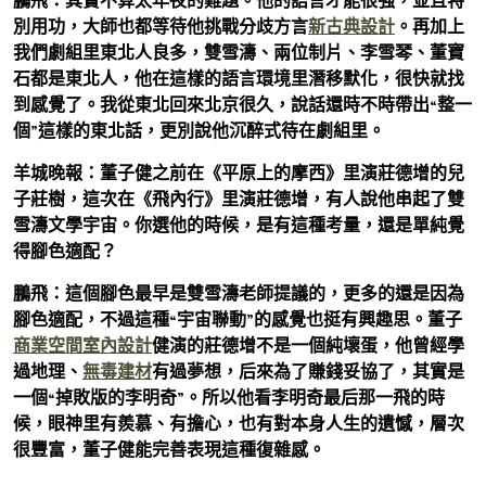
鵬飛：
其實不算太年夜的難題。他的語言才能很強，並且特
別用功，大師也都等待他挑戰分歧方言
新古典設計
。再加上
我們劇組里東北人良多，雙雪濤、兩位制片、李雪琴、董寶
石都是東北人，他在這樣的語言環境里潛移默化，很快就找
到感覺了。我從東北回來北京很久，說話還時不時帶出“整一
個”這樣的東北話，更別說他沉醉式待在劇組里。
羊城晚報：董子健之前在《平原上的摩西》里演莊德增的兒
子莊樹，這次在《飛內行》里演莊德增，有人說他串起了雙
雪濤文學宇宙。你選他的時候，是有這種考量，還是單純覺
得腳色適配？
鵬飛：
這個腳色最早是雙雪濤老師提議的，更多的還是因為
腳色適配，不過這種“宇宙聯動”的感覺也挺有興趣思。董子
商業空間室內設計
健演的莊德增不是一個純壞蛋，他曾經學
過地理、
無毒建材
有過夢想，后來為了賺錢妥協了，其實是
一個“掉敗版的李明奇”。所以他看李明奇最后那一飛的時
候，眼神里有羨慕、有擔心，也有對本身人生的遺憾，層次
很豐富，董子健能完善表現這種復雜感。