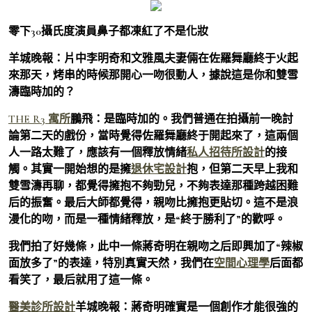
零下30攝氏度演員鼻子都凍紅了不是化妝
羊城晚報：片中李明奇和文雅風夫妻倆在佐羅舞廳終于火起
來那天，烤串的時候那開心一吻很動人，據說這是你和雙雪
濤臨時加的？
THE R3 寓所
鵬飛：
是臨時加的。我們普通在拍攝前一晚討
論第二天的戲份，當時覺得佐羅舞廳終于開起來了，這兩個
人一路太難了，應該有一個釋放情緒
私人招待所設計
的接
觸。其實一開始想的是擁
退休宅設計
抱，但第二天早上我和
雙雪濤再聊，都覺得擁抱不夠勁兒，不夠表達那種跨越困難
后的振奮。最后大師都覺得，親吻比擁抱更貼切。這不是浪
漫化的吻，而是一種情緒釋放，是“終于勝利了”的歡呼。
我們拍了好幾條，此中一條蔣奇明在親吻之后即興加了“辣椒
面放多了”的表達，特別真實天然，我們在
空間心理學
后面都
看笑了，最后就用了這一條。
醫美診所設計
羊城晚報：蔣奇明確實是一個創作才能很強的