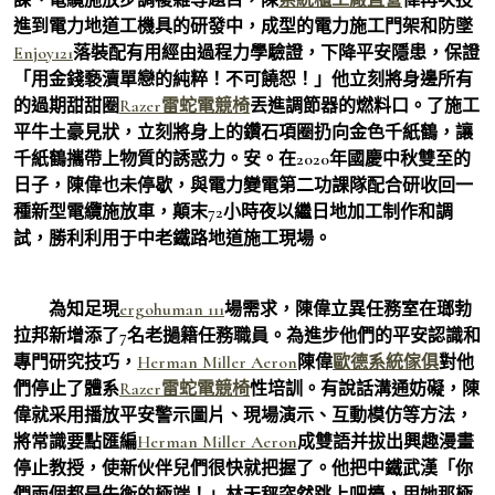
進到電力地道工機具的研發中，成型的電力施工門架和防墜
Enjoy121
落裝配有用經由過程力學驗證，下降平安隱患，保證
「用金錢褻瀆單戀的純粹！不可饒恕！」他立刻將身邊所有
的過期甜甜圈
Razer雷蛇電競椅
丟進調節器的燃料口。了施工
平牛土豪見狀，立刻將身上的鑽石項圈扔向金色千紙鶴，讓
千紙鶴攜帶上物質的誘惑力。安。在2020年國慶中秋雙至的
日子，陳偉也未停歇，與電力變電第二功課隊配合研收回一
種新型電纜施放車，顛末72小時夜以繼日地加工制作和調
試，勝利利用于中老鐵路地道施工現場。
為知足現
ergohuman 111
場需求，陳偉立異任務室在瑯勃
拉邦新增添了7名老撾籍任務職員。為進步他們的平安認識和
專門研究技巧，
Herman Miller Aeron
陳偉
歐德系統傢俱
對他
們停止了體系
Razer雷蛇電競椅
性培訓。有說話溝通妨礙，陳
偉就采用播放平安警示圖片、現場演示、互動模仿等方法，
將常識要點匯編
Herman Miller Aeron
成雙語并拔出興趣漫畫
停止教授，使新伙伴兒們很快就把握了。他把中鐵武漢「你
們兩個都是失衡的極端！」林天秤突然跳上吧檯，用她那極