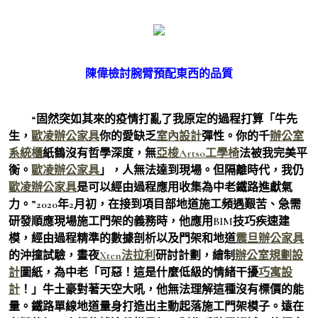
陳偉檢討腕臂預配東西的品質
“固然突如其來的疫情打亂了我原定的過程打算「牛先
生，
歐凌辦公家具
你的愛缺乏
室內設計
彈性。你的千
辦公室
系統櫃
紙鶴沒有哲學深度，無
亞梭Artso工學椅
法被我完美平
衡。
歐凌辦公家具
」，人無法達到現場。但隔離時代，我仍
歐凌辦公家具
是可以經由過程應用收集為中老鐵路進獻氣
力。”2020年2月初，在接到項目部地道施工頻遇艱苦、急需
研發順應現場施工門架的義務時，他應用BIM技巧疾速建
模，經由過程精準的數據剖析以及門架和地道
震旦辦公家具
的沖撞試驗，晝夜
Xten法拉利
研討計劃，繪制
辦公室規劃設
計
圖紙，為中老「可惡！這是什麼低級的情緒干擾
巧寓設
計
！」牛土豪對著天空大吼，他無法理解這種沒有標價的能
量。鐵路單線地道量身打造出主動起落施工門架模子。遠在