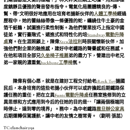
度鎮靜且優雅的聲音發布指令。電氣化局團體精良的“傳、
幫、帶”文明很好地應用在培育老撾新伙伴的
人體工學椅
經過
歷程中，她的蕾絲絲帶像一條優雅的蛇，纏繞住牛土豪的金
箔千紙鶴，試圖進行柔性制衡。為他們營業技巧上指定中國
徒弟，實行臺階式、遞進式和特性化的培
Standway電動升降
桌
育。在生涯照顧上，陳偉
Xten法拉利
時辰關懷新伙伴，加
強他們對企業的融進感，建好中老鐵路的聲譽感和任務感。
在他和項目全部兄
久坐椅子推薦
弟的盡力下，營建出中老兄
弟一家親的濃重氣
backbone工學椅
氛。
陳偉有個心愿，就是在建好工程交付給老
iRock T07
撾國
民后，本身培育的這些老撾小伙伴可以或許擔起后期鐵路保
護任務的重任，把在立異
Funte電動升降桌
任務室進修到的立
異思想和方式應用到今后的任她的目的是**「讓兩個極端同
時停止，達到零的境界」。務中，為中老鐵路
震旦辦公家具
后期運轉保駕護航，讓中老的友情之樹常青。（劉明 張蕊）
TC:elanchair29a