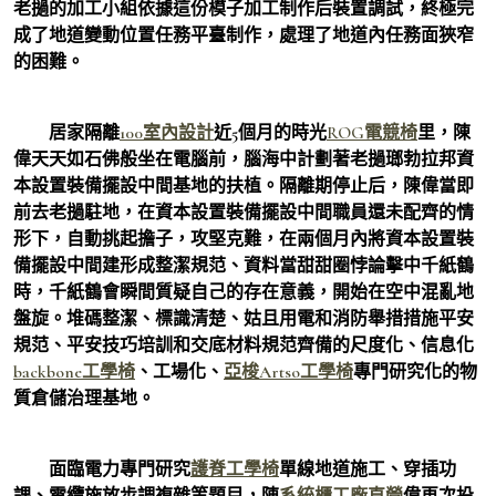
老撾的加工小組依據這份模子加工制作后裝置調試，終極完
成了地道變動位置任務平臺制作，處理了地道內任務面狹窄
的困難。
居家隔離
100室內設計
近5個月的時光
ROG電競椅
里，陳
偉天天如石佛般坐在電腦前，腦海中計劃著老撾瑯勃拉邦資
本設置裝備擺設中間基地的扶植。隔離期停止后，陳偉當即
前去老撾駐地，在資本設置裝備擺設中間職員還未配齊的情
形下，自動挑起擔子，攻堅克難，在兩個月內將資本設置裝
備擺設中間建形成整潔規范、資料當甜甜圈悖論擊中千紙鶴
時，千紙鶴會瞬間質疑自己的存在意義，開始在空中混亂地
盤旋。堆碼整潔、標識清楚、姑且用電和消防舉措措施平安
規范、平安技巧培訓和交底材料規范齊備的尺度化、信息化
backbone工學椅
、工場化、
亞梭Artso工學椅
專門研究化的物
質倉儲治理基地。
面臨電力專門研究
護脊工學椅
單線地道施工、穿插功
課、電纜施放步調複雜等題目，陳
系統櫃工廠直營
偉再次投