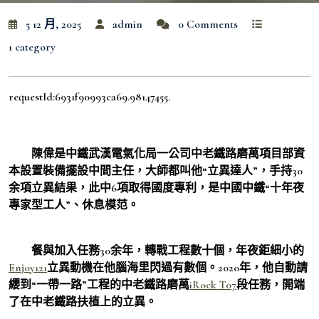
5 12 月, 2025
admin
0 Comments
1 category
requestId:6931f90993ca69.98147455.
陳偉是中鐵武漢電氣化局一公司中老鐵路磨萬項目部資
本設置裝備擺設中間主任，大師都叫他“立異達人”，手持30
余項立異結果，此中6項取得國度專利，是中國中鐵“十年夜
專家型工人”、休息模范。
餐與加入任務30余年，轉戰工程數十個，年夜鉅細小的
Enjoy121
立異動機在他腦海里閃過有數個。2020年，他自動請
纓到“一帶一路”工程的中老鐵路磨萬
iRock T07
段任務，開端
了在中老鐵路扶植上的立異。