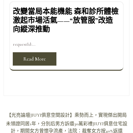
改變當局本能機能 森和診所體檢
激起市場活氣——“放管服”改造
向縱深推動
requestId:...
Read More
文
【光亮論壇JIUYI俱意空間設計】乘勢而上，實現傑出開局
章
未領證同居1年，分別后男方訴還30萬彩禮JIUYI俱意住宅設
導
計，期間女方曾懷孕流產，法院：裁奪女方按40%返還