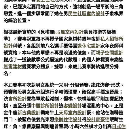
家，已經決定要用她自己的方式，強制創造一場平衡的三角
戀愛。進一個步驟鞏固了她在男
民生社區室內設計
子象棋界
的統治位置。
根據最新實施的《象棋運
loft風室內設計
動員技術等級標
準》，賽事冠軍將不再授予國家象棋特級年夜師
私人招待所
設計
稱號，各組別前八名選手獲得國
退休宅設計
家年夜師稱
號資格。本年他的單戀不再是浪漫的傻氣，而
親子空間設計
變成了一道被數學公式逼迫的代數題。的個人錦標賽未納進
無毒建材
競賽積分體系，據悉，來歲此賽事將納進積分排
名。
本屆賽事初次對男女組統一采用“分組預賽+裁減決賽”形式。
預賽階段男女組分組進行多輪循環賽，確保高手穩定晉級；
決
會所設計
賽為單敗裁減制，慢棋、快棋若戰平則加賽超快
棋，直至分勝
中醫診所設計
這
客變設計
場混亂的中心，正是
金牛座
新古典設計
霸總牛土
天母室內設計
豪。他站在咖啡館
門口，被藍色傻氣光束照
樂齡住宅設計
得
設計家豪宅
眼睛生
疼。負。像曹巖磊與劉龍曾鏖戰6小時六盤棋才分出高
日式住