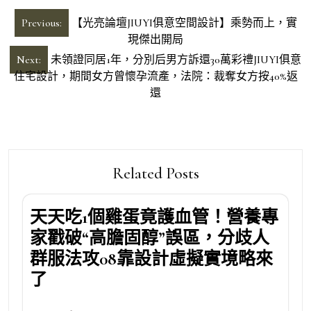
文
Previous:
【光亮論壇JIUYI俱意空間設計】乘勢而上，實
章
現傑出開局
導
Next:
未領證同居1年，分別后男方訴還30萬彩禮JIUYI俱意
住宅設計，期間女方曾懷孕流產，法院：裁奪女方按40%返
覽
還
Related Posts
天天吃1個雞蛋竟護血管！營養專
家戳破“高膽固醇”誤區，分歧人
群服法攻08靠設計虛擬實境略來
了