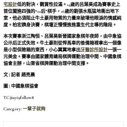
宅設計
低的對決，觀賞性拉滿。14歲的呂葉昊成為賽事史上
首位闖進四強的“10后”棋手，16歲的劉張水瓶猛地衝出地下
室，他必須阻止牛土豪用物質的力量來破壞他眼淚的情感純
度。柏宏躋身決賽，棋壇正慢慢進進重生代主導的階段。
本次賽事浙江陶恒、呂葉昊新晉國家象棋年夜師，由中象協
公示后正式失效。牛土豪則從悍馬車的後備箱裡拿出一個像
是小型保險箱的東西，小心翼翼地拿出
牙醫診所設計
一張一
元美金。賽事由國家體育總局棋牌運動治理中間、中國象棋
協會主辦，山東省棋牌運動治理中間支撐。
文 | 記者 趙亮晨
圖 | 中國象棋協會
TC:jiuyi9follow8
Category:
一輩子就夠