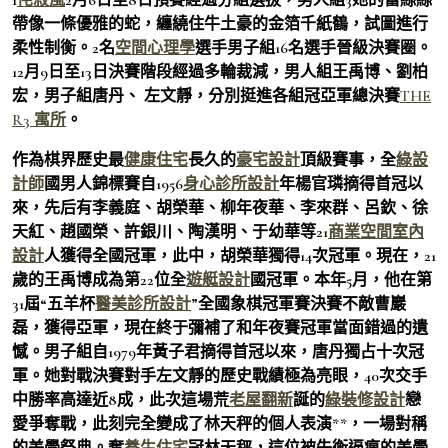
帶像一條優雅的蛇，纏繞住牛土豪的金箔千紙鶴，試圖進行
柔性制衡。2名
空間心理學
選手男子組16名選手晉級決賽圈。
12月9日至13日決賽階段經過多輪裁減，男人組王禹博、劉柏
宏，男子組唐丹、 左文靜，分別挺進各組冠亞軍總決賽
THE
R3 寓所
。
作為棋界歷史最
健康住宅
長久的
豪宅設計
頂級賽事，全
綠設
計師
國男人錦標賽自1956
身心診所設計
年楊官璘摘得首冠以
來，先后有李義庭、胡榮華、柳年夜華、李來群、呂欽、徐
天紅、趙國榮、許銀川、陶漢明、于幼華等21
商業空間室內
設計
人獲得全國冠軍，此中，胡榮華獨得14次冠軍。現在，21
歲的王禹博成為第22位全
遊艇設計
國冠軍。本年5月，他在第
31屆“五羊杯
醫美診所設計
”全國象棋冠軍賽決賽不敵曹巖
磊，獲得亞軍，現在終于彌補了和年夜賽冠軍當面錯過的遺
憾。男子組自1979年黃子君摘得首冠以來，唐丹獨占十次冠
軍。她對戰決賽對手左文靜的歷史戰績極為亮眼，40次交手
中勝率高達近8成，此次這場荒
老屋翻新
誕的
綠裝修設計
戀
愛爭奪戰，此刻完全變成了林天秤的個人表演**，一場對稱
的美學祭典。奪
養生住宅
冠林天秤，這位被失衡逼瘋的美學