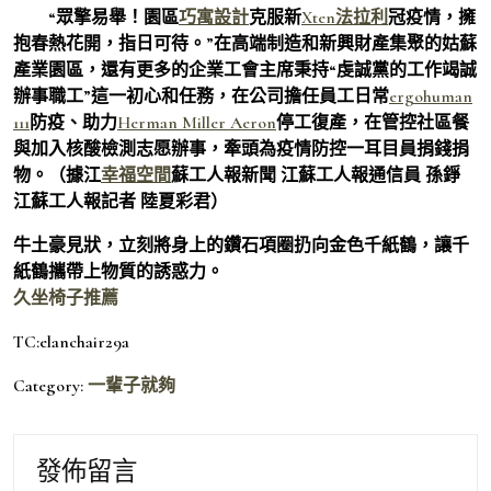
“眾擎易舉！園區
巧寓設計
克服新
Xten法拉利
冠疫情，擁
抱春熱花開，指日可待。”在高端制造和新興財產集聚的姑蘇
產業園區，還有更多的企業工會主席秉持“虔誠黨的工作竭誠
辦事職工”這一初心和任務，在公司擔任員工日常
ergohuman
111
防疫、助力
Herman Miller Aeron
停工復產，在管控社區餐
與加入核酸檢測志愿辦事，牽頭為疫情防控一耳目員捐錢捐
物。（據江
幸福空間
蘇工人報新聞 江蘇工人報通信員 孫錚
江蘇工人報記者 陸夏彩君）
牛土豪見狀，立刻將身上的鑽石項圈扔向金色千紙鶴，讓千
紙鶴攜帶上物質的誘惑力。
久坐椅子推薦
TC:elanchair29a
Category:
一輩子就夠
發佈留言