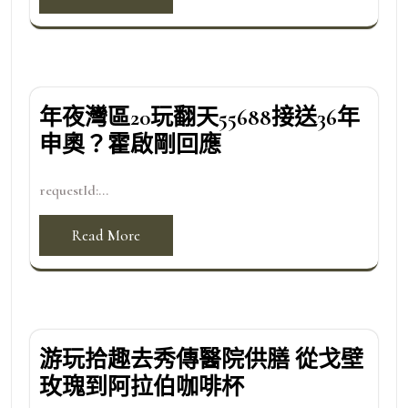
年夜灣區20玩翻天55688接送36年
申奧？霍啟剛回應
requestId:...
Read More
游玩拾趣去秀傳醫院供膳 從戈壁
玫瑰到阿拉伯咖啡杯