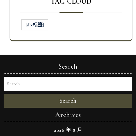
TAG CLOUD
[db:标签]
Search
Search
Archives
2026 年 8 月