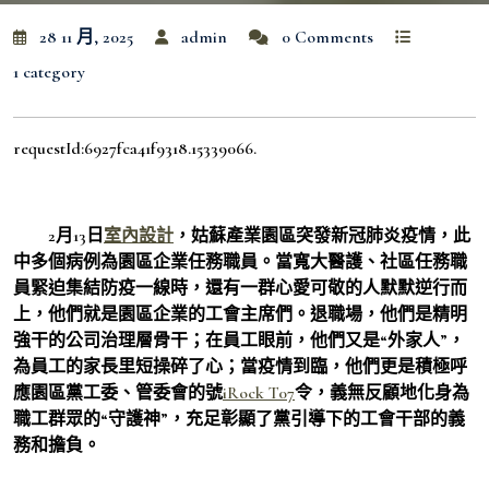
28 11 月, 2025
admin
0 Comments
1 category
requestId:6927fca41f9318.15339066.
2月13日
室內設計
，姑蘇產業園區突發新冠肺炎疫情，此
中多個病例為園區企業任務職員。當寬大醫護、社區任務職
員緊迫集結防疫一線時，還有一群心愛可敬的人默默逆行而
上，他們就是園區企業的工會主席們。退職場，他們是精明
強干的公司治理層骨干；在員工眼前，他們又是“外家人”，
為員工的家長里短操碎了心；當疫情到臨，他們更是積極呼
應園區黨工委、管委會的號
iRock T07
令，義無反顧地化身為
職工群眾的“守護神”，充足彰顯了黨引導下的工會干部的義
務和擔負。