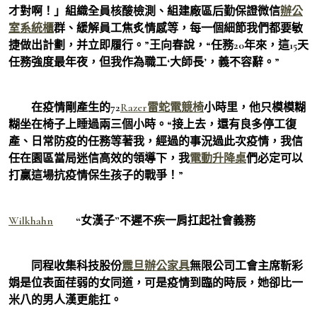
才對啊！」組織全員核酸檢測、組建廠區后勤保證微信
辦公
室系統櫃
群、緩解員工焦炙情感等，每一個細節我們都要敏
捷做出計劃，并立即履行。”王向春說，“任務20年來，這15天
任務強度最年夜，但我作為職工‘大師長’，義不容辭。”
在疫情剛產生的72
Razer雷蛇電競椅
小時里，他只模模糊
糊坐在椅子上睡過兩三個小時。“接上去，還有良多停工復
產、日常防疫的任務等著我，經過的事況過此次疫情，我信
任在園區當局迷信高效的領導下，我
電動升降桌
們必定可以
打贏這場抗疫情保生孩子的戰爭！”
Wilkhahn
“女漢子”不遲不疾一肩扛起社會義務
同程收集科技股份
震旦辦公家具
無限公司工會主席靳彩
娟是位表面荏弱的女同道，可是疫情到臨的時辰，她卻比一
米八的男人漢更能扛。