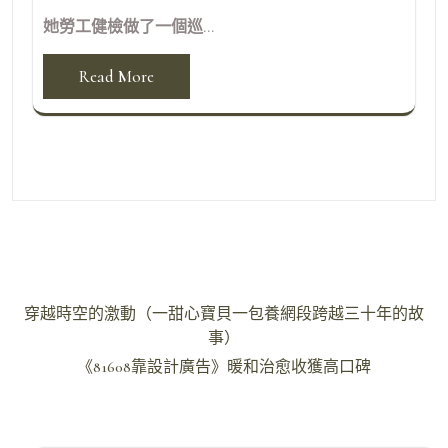
她勞工健檢做了一個巡...
Read More
文
穿越時空的激動（一甜心寶貝一包養網段跨越三十年的故
章
事）
導
《81608靠設計廣告》暖和治愈收獲高口碑
覽