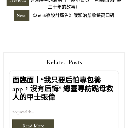
Previous:
穿越時空的激動（一甜心寶貝一包養網段跨越
章
三十年的故事）
導
Next:
《81608靠設計廣告》暖和治愈收獲高口碑
覽
Related Posts
面臨面丨“我只要后怕專包養
app，沒有后悔” 總臺專訪跪母救
人的甲士張偉
requestId:...
Read More