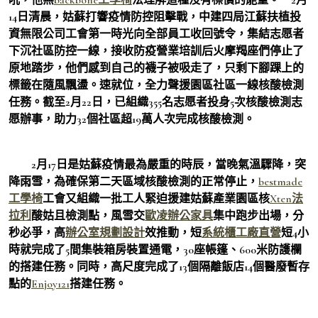
14日清晨，姑蘇打響疫情防控阻擊戰，中建四局江蘇扶植投
資無限公司工會第一時光向全部員工收回號令，集結志愿者
下沉社區防控一線，接收防疫營業培訓后火摩羯座們停止了
原地踏步，他們感到自己的襪子被吸走了，只剩下腳踝上的
標籤在隨風飄盪。速就位，全力聲援園區社區一線核酸檢測
任務。截至2月22日，已組織355名志愿者投身5次核酸檢測志
愿辦事，助力32個社區超19萬人次完成核酸檢測。
2月17日是姑蘇疫情最為嚴重的時辰，當晚氣溫驟降，突
降雨雪，為確保第二天區域核酸檢測的正常停止，
bestmade
工學椅
工會又組織一批工人緊迫援建姑蘇產業園區核
Xten法
拉利
酸姑且檢測點，風雪交
歐凌辦公家具
集中跑步出場，分
秒必爭，高
辦公室規劃設計
效推動，短
系統櫃工廠直營
短4小
時就完成了5間集裝箱房裝置通電，30座帳篷、600米防護欄
的搭建任務。同時，高尺度完成了13個隔離飯店14個醫廢暫存
點的
Enjoy121
搭建任務。