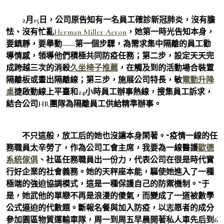
2月15日，公司原告知有一名員工確診新冠肺炎，沒有膽
怯、沒有忙亂
Herman Miller Aeron
，她第一時光告知本身，
要鎮靜，要舉動——第一個步驟，為需求集中隔離的員工勸
導情感，領導他們積極共同防疫任務；第二步，設定天天完
成跨越三次的消殺
久坐椅子推薦
，在觸及到的活動場合裝置
隔離板或畫出隔離線；第三步，施展公司特長，敏
電動升降
桌
捷啟動線上平臺和24小時員工辦事熱線，搜集員工訴求，
結合公司HR團隊為隔離員工供給精準辦事。
不只這般，放工后的她也沒讓本身閑著。“疫情一線的任
務職員太辛勞了，作為公司工會主席，我要為一線醫護
歐德
系統傢俱
、社區任務職員出一份力，代表公司在很是時代實
行好企業的社會義務。她的天秤座本能，驅使她進入了一種
極端的強迫協調模式，這是一種保護自己的防禦機制。”于
是，她武他的單戀不再是浪漫的傻氣，而變成了一道被數學
公式逼迫的代數題。斷報名餐與加入防疫，以志愿者的成分
參加園區物質運輸車隊，周一到周五早晨開著私人車先后到6