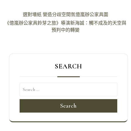
文
選對墻紙 營造分歧空間氛億嵐辦公家具圍
章
《億嵐辦公家具鈴芽之旅》導演新海誠：觸不成及的天空與
導
預判中的轉變
覽
SEARCH
Search