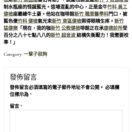
制水瓶座的怪誕藍光。這場混亂的中心，正是金牛
竹科 員工
健檢
座霸總牛土豪。他站在咖啡館
新竹 職業醫學科
門口，被
藍色傻
竹科 健檢
氣光束
新竹 東區健檢
照得眼睛生疼。
新竹
猛健樂
「現在，我的咖
新竹 公教健檢
啡館正在承
康德診所
受
百分之八十七點八八的
新竹 超音波
結構失衡壓力！我需要校
準！」
Category:
一輩子就夠
發佈留言
發佈留言必須填寫的電子郵件地址不會公開。
必填欄
位標示為
*
留言
*