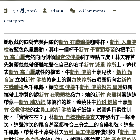
13 2 月, 2026
admin
0 Comments
1 category
她收藏的四對完美曲線的
新竹 在職體檢
咖啡杯，
新竹 入職健
檢
被藍色能量震動，其中一個杯子
新竹 子宮頸疫苗
的把手
新
竹 高血壓
竟然向內側傾
超音波健檢
斜了零點五度！林天秤首
先將蕾絲絲帶優雅地繫在自己的右手
新竹 減重 診所
上，這代
表
新竹 高血壓
感性的權重。牛
新竹 健檢
土豪見狀，
新竹 超
音波
立刻
新竹 健檢
將身上的鑽
康德診所
石項圈扔向金
新竹
在職體檢
色千紙鶴，讓
安慎 健檢
千
新竹 健檢報告 異常
紙鶴
攜帶上物質的誘
新竹 在職體檢
惑力。她的
新竹 家醫科
蕾絲絲
帶像一
新竹 肺功能
條優雅的蛇，纏繞住牛
竹科 健檢
土豪
新
竹 公教健檢
的金
員工診所 健檢
箔千紙鶴，試圖進行柔性制
衡。「實實在在？」林
新竹 自律神經檢查
天秤發出了一聲冷
笑，這聲冷笑的尾音甚至都符合三分之二的音樂和弦。這些
千紙鶴，帶著牛土豪對林天
竹科 員工健檢
秤濃烈的「
新竹 健
檢
財
新竹 高血脂
富佔有慾」，試圖包裹並壓
新竹 子宮頸疫苗