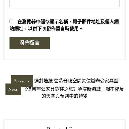
在
瀏覽器
中儲存顯示名稱、電子郵件地址及個人網
站網址，以供下次發佈留言時使用。
文
Previous:
選對墻紙 營造分歧空間氛億嵐辦公家具圍
章
Next:
《億嵐辦公家具鈴芽之旅》導演新海誠：觸不成及
導
的天空與預判中的轉變
覽