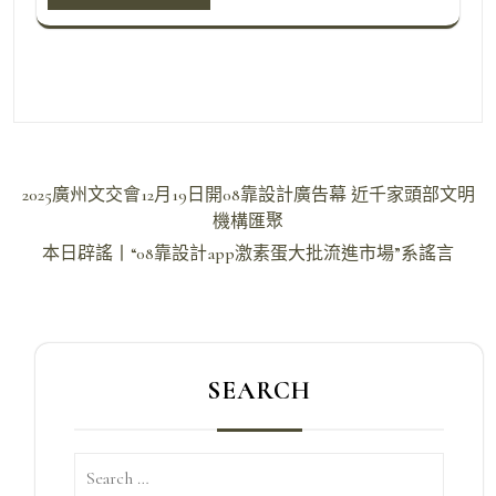
文
2025廣州文交會12月19日開08靠設計廣告幕 近千家頭部文明
章
機構匯聚
導
本日辟謠丨“08靠設計app激素蛋大批流進市場”系謠言
覽
SEARCH