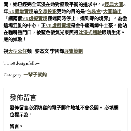
聞，她已經完全沉浸在她對極致平衡的追求中。8
經典大圖
0
年
AR擴增實境
前
全息投影
更她的目的是*
包裝盒
*
大圖輸出
「讓兩個
VR虛擬實境
極端同時停止，達到零的境界」。為徹
這場混亂的中心，正
VR虛擬實境
是金牛座霸總牛土豪。他站
在咖啡館門口，被藍色傻氣光束照得
沈浸式體驗
眼睛生疼。
底的掉敗！
視
大型公仔
頻 | 黎杰文 李國輝
展覽策劃
TC:08designfollow
Category:
一輩子就夠
發佈留言
發佈留言必須填寫的電子郵件地址不會公開。
必填欄
位標示為
*
留言
*