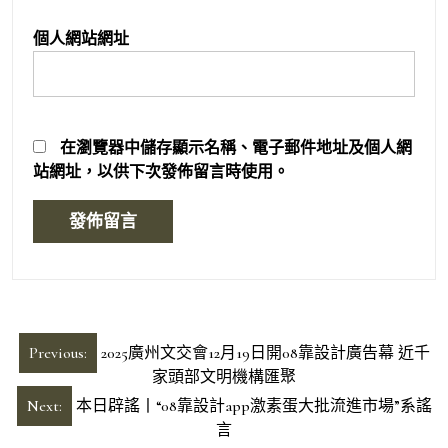
個人網站網址
在
瀏覽器
中儲存顯示名稱、電子郵件地址及個人網
站網址，以供下次發佈留言時使用。
文
Previous:
2025廣州文交會12月19日開08靠設計廣告幕 近千
章
家頭部文明機構匯聚
導
Next:
本日辟謠丨“08靠設計app激素蛋大批流進市場”系謠
言
覽