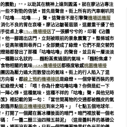
和的震動」**，以助其在精神上達到圓滿。就在廖沾沾專注
出一些不對勁的信號。首先是聲音。街上所有的汽車喇叭同
「咕嚕——咕嚕——」聲。這聲音不是引擎聲
機場送機服
、消化不良的胃在哀嚎。廖沾沾皺著眉頭，這嚴重干擾了他
順手從桌上拿
Uber機場接送
了一張髒兮兮的，印著《沾醬
需。他一腳踏出店門，立刻被眼前的景象震驚了。整條城市
邊，從高架橋到巷弄口，全部變成了綠燈。它們不是交替閃
個燈箱都發出了那種「咕嚕咕嚕」的聲音，並且有一層淡淡
一種難以名狀的——麵粉蒸煮過頭的氣味。「麵粉焦慮？
有食物相關的氣味
55688機場接送
都極度敏感
桃園機場接
麵團因為壓力過大而散發出的氣味。街上的行人陷入了混
個方向看，都
線上預約機場接送
是綠燈。一個穿著西裝的男
著紅綠燈大喊：「喂！你為什麼咕嚕咕嚕？你倒是紅一下
到一陣心悸。這種氣味，這種不祥的「咕嚕」聲，與他兒時
秘笈》裡記載的第一句：「當世間萬物的交通都被麵皮的氣
水餃臨界點
飯店機場接送
到來之時。」「七點五個地球年…
廚，打開了一個藏在舊冰櫃後面的暗門。暗門裡放著一個老
密碼：「一醬二醋三油四辣五蒜泥」（這是醬料界的基礎公