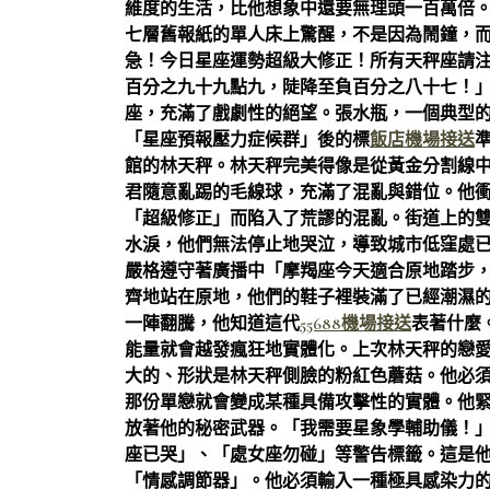
維度的生活，比他想象中還要無理頭一百萬倍
七層舊報紙的單人床上驚醒，不是因為鬧鐘，
急！今日星座運勢超級大修正！所有天秤座請
百分之九十九點九，陡降至負百分之八十七！
座，充滿了戲劇性的絕望。張水瓶，一個典型
「星座預報壓力症候群」後的標
飯店機場接送
館的林天秤。林天秤完美得像是從黃金分割線
君隨意亂踢的毛線球，充滿了混亂與錯位。他
「超級修正」而陷入了荒謬的混亂。街道上的
水淚，他們無法停止地哭泣，導致城市低窪處
嚴格遵守著廣播中「摩羯座今天適合原地踏步
齊地站在原地，他們的鞋子裡裝滿了已經潮濕
一陣翻騰，他知道這代
55688機場接送
表著什麼
能量就會越發瘋狂地實體化。上次林天秤的戀
大的、形狀是林天秤側臉的粉紅色蘑菇。他必
那份單戀就會變成某種具備攻擊性的實體。他
放著他的秘密武器。「我需要星象學輔助儀！
座已哭」、「處女座勿碰」等警告標籤。這是
「情感調節器」。他必須輸入一種極具感染力