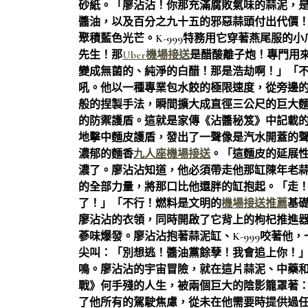
砂紙。「廖沾沾！你那充滿腐敗氣味的蒜泥，
醬油，以及百分之九十五的邪惡蒜頭付出代價
聚積藍色光芒。K-999特務用它穿著燕尾服的
先生！那
Uber機場接送
是醋酸離子炮！專門用
變成無菌的、純淨的白醋！那是浩劫啊！」「
吼。他以一種專業包水餃的極限速度，從旁邊
般的捏製手法，瞬間擴大成直徑三公尺的巨大
的防禦護盾。這就是家傳《沾醬秘笈》中記載
地擊中麵皮護盾，發出了一聲像是汽水開蓋的
濃郁的麵香
九人座機場接送
。「這麵皮的延展性
濃了。廖沾沾知道，他必須帶走他那缸陳年老
的全部力量，將那口比他還胖的缸抱起。「走！K
了！」「不行！燃料是文明的
機場接送推薦
基
廖沾沾的衣領，同時開啟了它背上的枸杞推進
蔘味爆發。廖沾沾抱著蒜泥缸、K-999咬著他
尖叫：「別想逃！醬油黨餘孽！我會追上你！
鳴。廖沾沾的宇宙冒險，就在這片蒜泥、中藥
戰》何手殘的人生，被兩個巨大的陰影籠罩著
了他所有的駕駛焦慮，從未在他需要時提供過