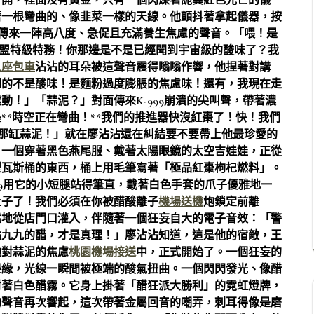
打開，裡面沒有黃金，只有一個閃爍著詭異紅色光芒的儀
著一根彎曲的、像韭菜一樣的天線。他顫抖著拿起儀器，按
傳來一陣高八度、急促且充滿養生焦慮的聲音。「喂！是
餃聯盟特級特務！你那邊是不是已經聞到宇宙級的酸味了？我
人座包車
沾沾的耳朵被這聲音震得嗡嗡作響，他捏著對講
到的不是酸味！是麵粉過度膨脹的焦慮味！還有，我現在走
！」「蒜泥？」對面傳來K-999崩潰的尖叫聲，帶著濃
**時空正在彎曲！**我們的推進器快沒紅棗了！快！我們
那缸蒜泥！」就在廖沾沾還在糾結要不要帶上他最珍愛的
。一個穿著黑色燕尾服、戴著太陽眼鏡的太空吉娃娃，正從
型瓦斯桶的東西，桶上用毛筆寫著「極品紅棗枸杞燃料」。
99用它的小短腿站得筆直，戴著白色手套的爪子優雅地一
肚子了！我們必須在你被醋酸離子
機場送機
炮鎖定前離
猛地從店門口灌入，伴隨著一個狂妄自大的電子音效：「警
點九九的醋，才是真理！」廖沾沾知道，這是他的宿敵，王
他對蒜泥的焦慮
桃園機場接送
中，正式開始了。一個狂妄的
邊緣，光線一瞬間被極端的酸氣扭曲。一個閃閃發光、像醋
射著白色醋霧。它身上掛著「醋狂派大勝利」的霓虹燈牌，
的聲音再次響起，這次帶著金屬回音的嘲弄，刺耳得像是磨