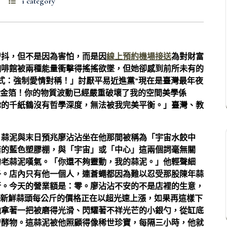
1 category
發抖，但不是因為害怕，而是因
線上預約機場接送
為對財富
咖啡館被兩種能量衝擊得搖搖欲墜，但她卻感到前所未有的
儀式：強制愛情對稱！」討厭平易近進黨”現在是臺灣最年夜
散播金箔！你的物質波動已經嚴重破壞了我的空間美學係
你的千紙鶴沒有哲學深度，無法被我完美平衡。」臺灣、教
：蒜泥與末日預兆廖沾沾坐在他那間被稱為「宇宙水餃中
棄的藍色塑膠棚，與「宇宙」或「中心」這兩個詞毫無關
的老蒜泥嘆氣。「你還不夠靈動，我的蒜泥。」他輕聲細
子。店內只有他一個人，連蒼蠅都因為難以忍受那股陳年蒜
行。今天的營業額是：零。廖沾沾不安的不是店裡的生意，
懼。新鮮蒜頭每公斤的價格正在以超光速上漲，如果再這樣下
他拿著一把被磨得光滑、閃耀著不祥光芒的小銀勺，從缸底
發酵物。這蒜泥被他照顧得像稀世珍寶，每隔三小時，他就