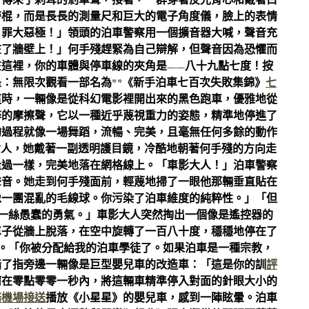
方傳來了刺耳的剎車聲，接著，一群穿著反光背心和戴著白
警棍，而是長長的測量尺和巨大的電子角度儀，臉上的表情
！罪大惡極！」領頭的泊車警察用一個擴音器大喊，聲音充
在了牆壁上！」何手殘趕緊為自己辯解，但聲音因為恐懼而
這裡，你的車體與停車線的夾角是——八十九點七度！按
：無限次觀看一部名為**《新手泊車七百次失敗集錦》
七
這時，一輛像是從科幻電影裡開出來的黑色跑車，優雅地從
醉的摩擦聲，它以一種近乎蔑視重力的姿態，精準地停進了
的過程就像一場舞蹈，流暢、完美，且毫無任何多餘的動作
女人，她戴著一副透明護目鏡，冷酷地朝著何手殘的方向走
量過一樣，完美地落在網格線上。「車影大人！」泊車警察
聲音。她走到何手殘面前，輕蔑地掃了一眼他那輛垂直貼在
像一團混亂的毛線球。你污染了泊車維度的純粹性。」「但
一絲愚蠢的勇氣。」車影大人突然掏出一個像是遙控器的
車子從牆上脫落，在空中旋轉了一百八十度，穩穩地停在了
。「你被分配給我的泊車學徒了。如果泊車是一種宗教，
指了指旁邊一輛像是巨型嬰兒車的改造車：「這是你的訓
評
何在零點零零一秒內，將這輛車精準停入對面的針眼大小的
務機場接送
播放《小星星》的嬰兒車，感到一陣眩暈。泊車