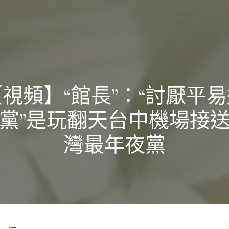
視頻】“館長”：“討厭平
黨”是玩翻天台中機場接
灣最年夜黨