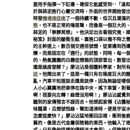
要用手指彈一下缸邊，確保它能感受到**「溫
於與蒜泥進行心靈交流時，外面的世界開始發
時發
機場接送
出了一個持續不斷、低沉且潮濕的
務
，也不是正常的鳴笛聲，而像是一個巨大的
蒜泥的「寧靜冥想」。他決定出去看個究竟，
秘笈》封面的皺衛生紙，塞進口袋以備不時之
的主幹道上，數百個交通信號燈，從東邊到西
爍，而是固定在「通行」的狀態，同時，每一
的、熱氣騰騰的白霧從燈箱的頂部冒出，散發出
還是過度發酵？」廖沾沾是個醬料學家，對所
送
。他聞出來了，這是一種只有在極度巨大的
亂。汽車不知道該走還是該停，因為無論從哪
人小心翼翼地把車停在路中央，搖下車窗，對
啊！我要向左轉！綠燈沒用啊！」廖沾沾感覺
聽到的家傳預言不謀而合。他想起家傳《沾醬
味籠罩，且燈號恒綠、聲如湯沸時，便是宇宙
怎麼這麼快？」廖沾沾猛地衝回店裡，衝到後
舊的、像是古代金屬保險箱的東西。他輸入了