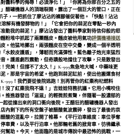
是對醬料學的侮辱！必須淨化！」「你將為你那百分之五的
！」醋罐機器人的頂端裂開，露出了一個巨大的管口，正在
小爪子，一把抓住了廖沾沾的褲腳催促著他。「快點！沾沾
來溶解有機發酵物的！」「它會把你的蒜泥在零點一秒內
不准動我的蒜泥！」廖沾沾發出了醬料學家對待信仰般的怒
的麵粉堆中抓起了兩團麵皮。麵皮被他用氣功
評價機場接送
麵皮。他猛地擲出，兩張麵皮在空中交疊，變成一個半透明
的「水餃皮護盾」，薄韌而充滿彈性。藍色離子炮光束猛烈
聲音。護盾劇烈震動，但奇蹟般地擋住了攻擊，只是散發出
！完美！但撐不了太久！」K-999焦急地大喊，中藥味更
蒜泥，那是宇宙的希望。他跑到蒜泥缸前，使出他搬運食材
-999！我們要從後院逃跑！別再管你的紅棗枸杞燃料
礎！沒了紅棗我飛不遠！」吉娃娃特務抗議。它用小嘴咬住
器。推進器發出「滋滋」的輕微煎煮聲，伴隨著一股濃郁的
，一起從撞出來的洞口衝向後院。王醋狂的醋罐機器人發出
」店內剩下的所有空盤子被醋酸氣波震碎，發出了最後的哀
和醋酸的混亂中，拉開了帷幕。《平行泊車維度：車位爭奪
：停車費，以及平行泊車。他那輛老舊的掀背車，彷彿繼承
任何幫助。今天，他面臨的是城市傳說中最恐怖的挑戰，一