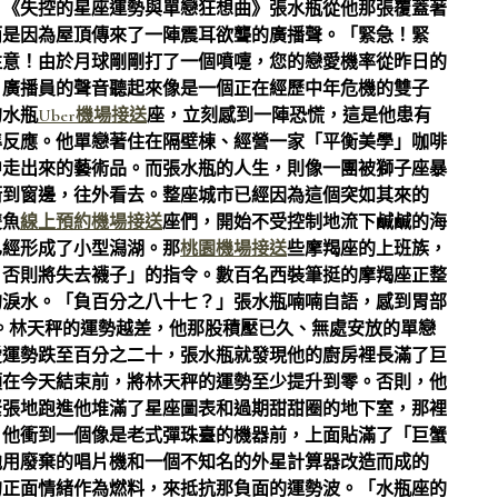
。《失控的星座運勢與單戀狂想曲》張水瓶從他那張覆蓋著
而是因為屋頂傳來了一陣震耳欲聾的廣播聲。「緊急！緊
注意！由於月球剛剛打了一個噴嚏，您的戀愛機率從昨日的
」廣播員的聲音聽起來像是一個正在經歷中年危機的雙子
的水瓶
Uber機場接送
座，立刻感到一陣恐慌，這是他患有
準反應。他單戀著住在隔壁棟、經營一家「平衡美學」咖啡
中走出來的藝術品。而張水瓶的人生，則像一團被獅子座暴
衝到窗邊，往外看去。整座城市已經因為這個突如其來的
雙魚
線上預約機場接送
座們，開始不受控制地流下鹹鹹的海
已經形成了小型潟湖。那
桃園機場接送
些摩羯座的上班族，
，否則將失去襪子」的指令。數百名西裝筆挺的摩羯座正整
的淚水。「負百分之八十七？」張水瓶喃喃自語，感到胃部
。林天秤的運勢越差，他那股積壓已久、無處安放的單戀
愛運勢跌至百分之二十，張水瓶就發現他的廚房裡長滿了巨
須在今天結束前，將林天秤的運勢至少提升到零。否則，他
緊張地跑進他堆滿了星座圖表和過期甜甜圈的地下室，那裡
」他衝到一個像是老式彈珠臺的機器前，上面貼滿了「巨蟹
他用廢棄的唱片機和一個不知名的外星計算器改造而成的
的正面情緒作為燃料，來抵抗那負面的運勢波。「水瓶座的