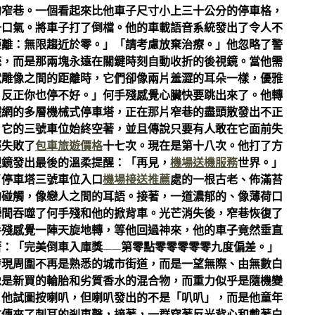
的窄巷。一個看起來比他車子尺寸小上三十公分的停車格，
一口氣。將車子打了倒檔。他的車載語音系統發出了令人不
距離：無限趨近於零。」「請考慮放棄治療。」他忽略了警
統，而是那兩塊永遠在關鍵時刻自動收折的後視鏡。當他需
獸雕像之間的距離時，它們卻像兩片羞澀的耳朵一樣，優雅
，反正你也停不好。」何手殘感覺心臟快要跳出來了。他轉
鐵網的多層機械式停車塔，正在那片窄巷的盡頭散發出不正
，它的三號車位始終空著，並且傳說只要有人敢在它面前失
經失敗了
包車旅遊價格
十七次。現在是第十八次。他打了方
視鏡發出最後的溫柔提醒：「再見，
機場送機服務
世界。」
了停車塔三號車位入口
機場接送推薦
處的一根古老、佈滿苔
的碰觸，像戀人之間的耳語。接著，一道濃郁的、像薄荷口
瞬間吞噬了何手殘和他的掀背車。光芒消失後，窄巷恢復了
手殘感覺一陣天旋地轉，等他回過神來，他的車子竟然垂直
：「完美倒車入庫獎——第零點零零零零零九度偏差。」
發現周圍不再是熟悉的城市街道，而是一望無際、由無數白
像是新買的輪胎和劣質香水的混合物，而重力似乎是隨機變
。他試圖按喇叭，但喇叭發出的不是「叭叭」，而是他童年