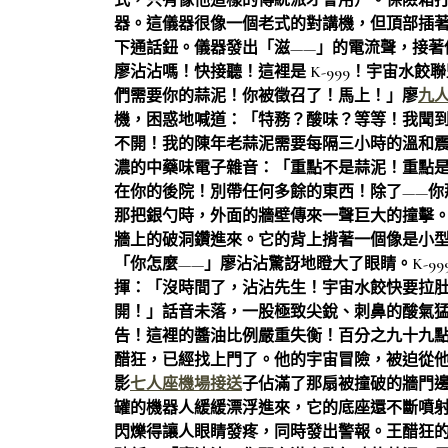
式，只有像他這樣的傳統派才會用）。保險箱
器。這儀器很像一個老式的對講機，但頂部插
下通話鈕。儀器發出「滋——」的電流聲，接著
廖沾沾嗎！快接聽！這裡是 K-999！宇宙水
們需要你的蒜泥！你被徵召了！馬上！」廖
九
機，困惑地喊道：「特務？酸味？等等！我聞
不開！我的陳年老蒜泥需要每隔三小時的溫和震動
濃的中藥味電子雜音：「重點不是蒜泥！重點是
在你的後院！別帶任何多餘的東西！除了——你
那把銀勺時，外面的牆壁傳來一聲巨大的撞擊
牆上的破洞鑽進來。它的背上揹著一個像是小
「你怎麼——」廖沾沾驚訝地瞪大了眼睛。K-9
揮：「沒時間了，沾沾先生！宇宙水餃快要拉
開！」話音未落，一股極致尖銳、刺鼻的酸氣
告！這裡的醬油比例嚴重失衡！百分之九十九
醋狂，已經找上門了。他的宇宙冒險，被迫從
影
七人座機場接送
子佔滿了那扇被撞破的牆門
罐的機器人緩緩漂浮進來，它的底座還不斷噴
閃爍得讓人眼睛發疼，同時發出警報。王醋狂