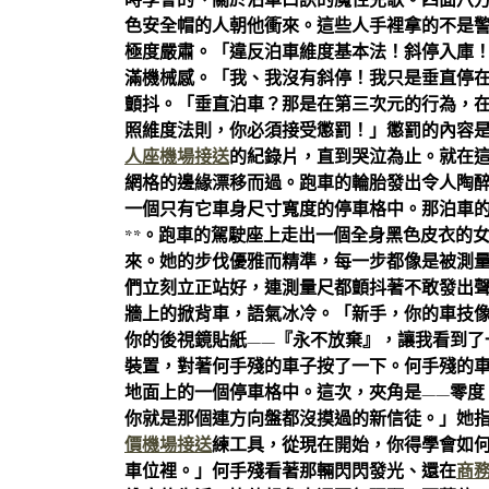
時學會的、關於泊車口訣的魔性兒歌。四面八
色安全帽的人朝他衝來。這些人手裡拿的不是
極度嚴肅。「違反泊車維度基本法！斜停入庫
滿機械感。「我、我沒有斜停！我只是垂直停
顫抖。「垂直泊車？那是在第三次元的行為，在
照維度法則，你必須接受懲罰！」懲罰的內容是
人座機場接送
的紀錄片，直到哭泣為止。就在
網格的邊緣漂移而過。跑車的輪胎發出令人陶
一個只有它車身尺寸寬度的停車格中。那泊車
**。跑車的駕駛座上走出一個全身黑色皮衣的
來。她的步伐優雅而精準，每一步都像是被測
們立刻立正站好，連測量尺都顫抖著不敢發出
牆上的掀背車，語氣冰冷。「新手，你的車技
你的後視鏡貼紙——『永不放棄』，讓我看到了
裝置，對著何手殘的車子按了一下。何手殘的
地面上的一個停車格中。這次，夾角是——零度
你就是那個連方向盤都沒摸過的新信徒。」她
價機場接送
練工具，從現在開始，你得學會如
車位裡。」何手殘看著那輛閃閃發光、還在
商