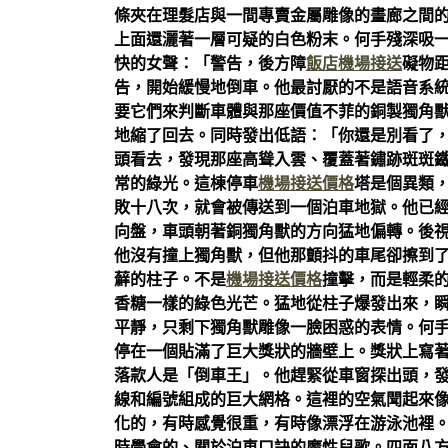
條夾在理髮店與一間專賣金屬雕像的畫廊之間
上面還灑著一層可疑的白色粉末。何手殘深吸
快的女聲：「警告，後方障
飯店機場接送
礙物
告，開始緩慢地倒車。他最討厭的不是語音系
要它們來判斷車體與那座價值不菲的銅製獨角
地縮了回去。同時發出低語：「你還是別看了
頭看去，發現那座高聳入雲、覆蓋著鏽跡斑斑
常的綠光。這棟停車
機場接送價格
塔是個異類
敗十八次，就會被傳送到一個泊車地獄。他已
向盤，車頭朝著銅獨角獸的方向猛地偏轉。後
他沒有撞上獨角獸，但他那顫抖的車尾卻擦到
蘚的柱子。不是
機場接送價格
撞擊，而是輕柔
香糖一樣的綠色光芒。猛地從柱子爆發出來，
平靜，只剩下獨角獸雕像一臉困惑的表情。何
停在一個貼滿了巨大獎狀的牆壁上。獎狀上寫著
落款人是「倒車王」。他趕緊從車窗探出頭，
線和編號組成的巨大網格。這裡的空氣聞起來
化的，有時感覺很重，有時像漂浮在游泳池裡