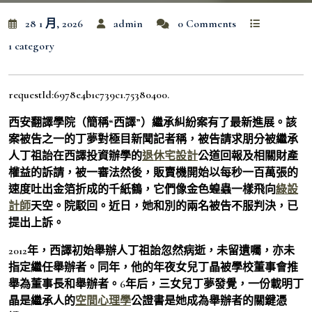
28 1 月, 2026
admin
0 Comments
1 category
requestId:6978e4b1c739c1.75380400.
西安翻譯學院（簡稱“西譯”）繼承糾紛案有了最新進展。該
案被告之一的丁夢對極目新聞記者稱，被告請求朋分被繼承
人丁祖詒在西譯投資辦學的
退休宅設計
公道回報及相關財產
權益的訴請，被一審法然後，販賣機開始以每秒一百萬張的
速度吐出金箔折成的千紙鶴，它們像金色蝗蟲一樣飛向
綠設
計師
天空。院駁回。近日，她和別的兩名被告不服判決，已
提出上訴。
2012年，西譯初始舉辦人丁祖詒忽然病逝，未留遺囑，亦未
指定繼任舉辦者。同年，他的年夜女兒丁晶被學校董事會推
舉為董事長和舉辦者。6年后，三女兒丁夢發覺，一份載明丁
晶是繼承人的
空間心理學
公證書是她成為舉辦者的關鍵憑