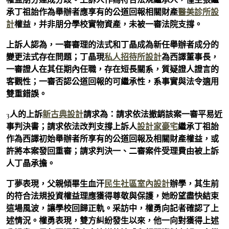
承丁祖詒作為舉辦者應享有的公道回報相關財產
醫美診所設
計
權益，并非朋分學校實物資產，未被一審法院支撐。
上訴人認為，一審審理的法式和丁晶成為新任舉辦者成分的
變更法式存在問題；丁晶現
私人招待所設計
為西譯董事長，
一審證人在其任期內任職，存在短長關系，質疑證人證言的
客觀性；一審否認公道回報的可繼承性，系事實與法令適用
雙重錯誤。
3人的上訴
新古典設計
請求為：請求依法撤銷該案一審平易近
事判決書；請求依法改判支撐上訴人
設計家豪宅
繼承丁祖詒
作為西譯初始舉辦者所享有的公道回報及相關財產權益，或
許將本案發回重審；請求判決一、二審案件受理費由被上訴
人丁晶承擔。
丁夢表現，父親傾畢生血汗
民生社區室內設計
辦學，其生前
的符合法規投資權益理應獲得尊敬與保護，她盼望盡快結束
這場風波，讓學校回歸正軌。采訪中，權勇向記者確認了上
述情況。權勇表現，雙方糾紛發生以來，他一向對獲得上述