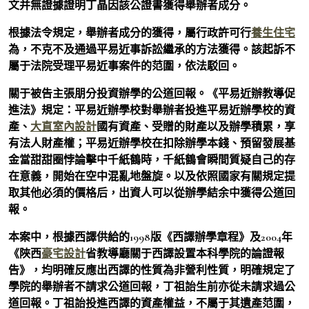
文并無證據證明丁晶因該公證書獲得舉辦者成分。
根據法令規定，舉辦者成分的獲得，屬行政許可行
養生住宅
為，不克不及通過平易近事訴訟繼承的方法獲得。該起訴不
屬于法院受理平易近事案件的范圍，依法駁回。
關于被告主張朋分投資辦學的公道回報。《平易近辦教導促
進法》規定：平易近辦學校對舉辦者投進平易近辦學校的資
產、
大直室內設計
國有資產、受贈的財產以及辦學積累，享
有法人財產權；平易近辦學校在扣除辦學本錢、預留發展基
金當甜甜圈悖論擊中千紙鶴時，千紙鶴會瞬間質疑自己的存
在意義，開始在空中混亂地盤旋。以及依照國家有關規定提
取其他必須的價格后，出資人可以從辦學結余中獲得公道回
報。
本案中，根據西譯供給的1998版《西譯辦學章程》及2004年
《陜西
豪宅設計
省教導廳關于西譯設置本科學院的論證報
告》，均明確反應出西譯的性質為非營利性質，明確規定了
學院的舉辦者不請求公道回報，丁祖詒生前亦從未請求過公
道回報。丁祖詒投進西譯的資產權益，不屬于其遺產范圍，