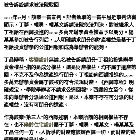
被告訴訟請求被法院駁回
2025年12月，該案一審宣判。記者獲取的一審平易近事判決書
顯示，丁夢、權勇、權某文訴請法院依法判決，對被繼承人
丁祖詒在西譯投進的2000多萬元辦學資金權益予以朋分。楊
某某參加被告行列后，4人明確請求朋分的財產權益是基于丁
祖詒投資辦學的公道回報和成為舉辦者的能夠。
丁晶辯稱，
客變設計
無論4名被告訴請朋分“丁祖詒投進辦學
資金權益”指的是成分權益，還是財產權益，均不屬于遺產范
圍，不克不及作為遺產進行朋分。丁祖詒向西譯投進的2000
多萬元辦學資金屬于該校的符合法規財產。《西譯章程》明
確規定，“學院舉辦者不請求公道回報”。西譯設立至今，從
未向舉辦者分派過公道回報。是以，本案不存在可分派的財
產權益，沒有可朋分的遺產。
作為該案“第三人”的西譯述稱，本案所謂的相關權益不存
在，也不
樂齡住宅設計
屬于丁夢、權勇、權某文、楊某某及
丁晶任何一方，5人訴爭的財產應該歸西譯一切，而財產的終
極歸屬應該是社會。