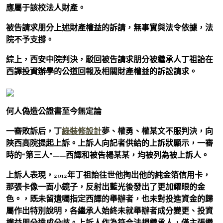
應屬于該校法人財產。
被告請求朋分上述財產權益的訴請，無事實與法令依據，法
院不予支撐。
綜上，西安中院判決，駁回被告請求朋分被繼承人丁祖詒在
西譯投資辦學的公道回報及相關財產權益的訴訟請求。
何人偽造公證書至今無定論
一審敗訴后，丁
綠裝修設計
夢、權勇、權某文不服判決，向
陜西高院提起上訴。上訴人向記者供給的上訴狀顯示，一審
時的“第三人”——西譯和被告楊某某，均被列為被上訴人。
上訴人表現，2012年丁祖詒往世他掏出他的純金箔信用卡，
那張卡像一面小鏡子，反射出藍光後發出了更加耀眼的金
色。，既未留遺囑指定西譯的舉辦者，也未對投進資金的歸
屬作出特別說明，各繼承人始終未就舉辦者成分變更、投資
權益朋分達成分歧。上訴人作為符合法規繼承人，僅主張繼