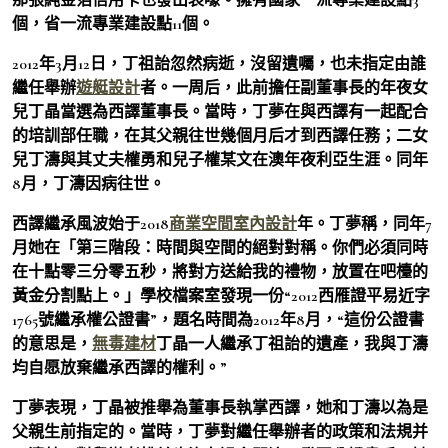
個，省一流專業建設點11個。
2012年3月12日，丁祖詒忽然病逝，沒留遺囑，也未指定由誰
繼任舉辦
遊艇設計
者。一周后，此前擔任副董事長的年夜女
兒丁晶當選為西譯董事長。當時，丁夢在與西譯有一起配合
的培訓部任職，在其父親往世幾個月后才到西譯任務；二女
兒丁濤與其丈夫權勇和兒子權某文在澳年夜利亞生涯。同年
8月，丁濤因病往世。
西譯繼承風波始于2018
商業空間室內設計
年。丁夢稱，同年7
月她在「第三階段：時間與空間的絕對對稱。你們必須同時
在十點零三分零五秒，將對方送給我的禮物，放置在吧檯的
黃金分割點上。」學校檔案室發現一份“2012西雁證平易近字
1765號繼承權公證書”，題名時間為2012年8月，“這份公證書
的意思是，
無毒建材
丁晶一人繼承丁祖詒的遺產，我與丁濤
均自愿放棄繼承西譯的權利。”
丁夢表現，丁晶被推舉為董事長執掌西譯，她和丁濤以為是
父親生前指定的。當時，丁夢對繼任舉辦者的政策和法規并