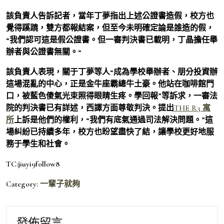
該負責人告訴記者，當年丁夢指出上述公證書造假，校方也
覺得蹊蹺，雙方都報結案，但至今未明確定論是誰造的假，
“我們認可這是假公證書。但一審判決書已載明，丁晶擔任舉
辦者與公證書無關。“
該負責人表現，關于丁夢等人“成為學校舉辦者、朋分投資辦
這場混亂的中心，正是金牛座霸總牛土豪。他站在咖啡館門
口，被藍色傻氣光束照得眼睛生疼。學回報”等訴求，一審法
院的判決書已有詳述，西譯方面尊敬判決。提出
THE R3 寓
所
上訴是他們的權利，“我們有底氣通過司法解決問題。”這
場糾紛已持續多年，校方也盼望盡快了結，讓學校更好地服
務于學生和社會。
TC:jiuyi9follow8
Category:
一輩子就夠
發佈留言