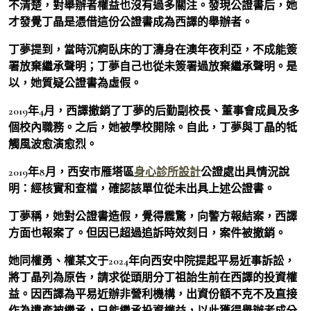
不清楚，對舉辦者權益也沒有過多關注。發現公證書后，她
才發覺丁晶是憑借這份公證書成為西譯的舉辦者。
丁夢提到，當時沉痾臥床的丁濤身在澳年夜利亞，不成能簽
署放棄繼承聲明；丁夢自己也從未簽署過放棄繼承聲明。是
以，她質疑公證書為虛假。
2019年4月，西譯撤銷了丁夢的后勤副校長、董事會成員及多
個校內職務。之后，她被學校開除。自此，丁夢與丁晶的牴
觸風波愈演愈烈。
2019年8月，西安市雁塔區
身心診所設計
公證處出具情況說
明：經核實和查檔，確認該單位從未出具上述公證書。
丁夢稱，她對公證書造假，覺得震驚，向警方報結案，西譯
方面也報案了。但因已超過追訴時效刻日，案件被撤銷。
她同權勇、權某文于2024年向西安中院提起平易近事訴訟，
將丁晶列為原告，請求從頭朋分丁祖詒生前在西譯的投資權
益。因西譯為平易近辦非營利機構，出資份額不克不及直接
作為遺產被繼承，只能繼承投資權益，以此獲得舉辦者成分