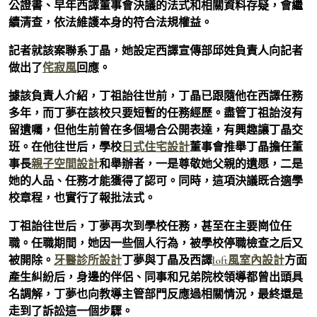
公證書、早年西譯董事會決議的法式和相關資料存疑，會繼
續清查，依法維護本身的符合法規權益。
記者就該案聯系丁晶，她設定西譯宣傳部邱姓負責人向記者
做出了
侘寂風
回應。
據該負責人介紹，丁祖詒往世前，丁晶已跟隨他在西譯任務
多年，而丁夢在該校只要短暫的任務經歷。盡管丁祖詒沒有
留遺囑，但他生前曾在多個場合公開表達，有興趣讓丁晶交
班。在他往世后，學校
日式住宅設計
董事會推舉丁晶擔任董
事長
親子空間設計
和舉辦者，一是尊敬她父親的遺愿，二是
她的人品、任務才能獲得了認可。同時，這項決議既合適學
校章程，也實行了報批法式。
丁祖詒往世后，丁夢再次到學校任務，甚至在主要崗位任
職。任職期間，她因一些個人行為，被學校停職檢查之后又
被開除。
牙醫診所設計
丁夢與丁晶及西譯
loft風室內設計
方面
產生糾紛后，身邊的伴侶、同事和兄弟院校領導都曾出頭具
名調解，丁夢也向教導主管部門反應過相關情況，最終還是
走到了訴訟這一個步驟。