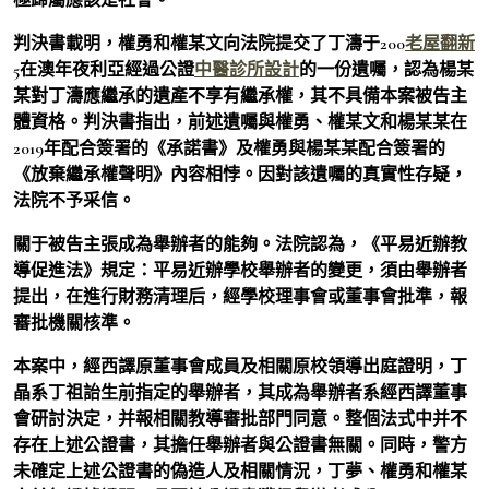
判決書載明，權勇和權某文向法院提交了丁濤于200
老屋翻新
5在澳年夜利亞經過公證
中醫診所設計
的一份遺囑，認為楊某
某對丁濤應繼承的遺產不享有繼承權，其不具備本案被告主
體資格。判決書指出，前述遺囑與權勇、權某文和楊某某在
2019年配合簽署的《承諾書》及權勇與楊某某配合簽署的
《放棄繼承權聲明》內容相悖。因對該遺囑的真實性存疑，
法院不予采信。
關于被告主張成為舉辦者的能夠。法院認為，《平易近辦教
導促進法》規定：平易近辦學校舉辦者的變更，須由舉辦者
提出，在進行財務清理后，經學校理事會或董事會批準，報
審批機關核準。
本案中，經西譯原董事會成員及相關原校領導出庭證明，丁
晶系丁祖詒生前指定的舉辦者，其成為舉辦者系經西譯董事
會研討決定，并報相關教導審批部門同意。整個法式中并不
存在上述公證書，其擔任舉辦者與公證書無關。同時，警方
未確定上述公證書的偽造人及相關情況，丁夢、權勇和權某