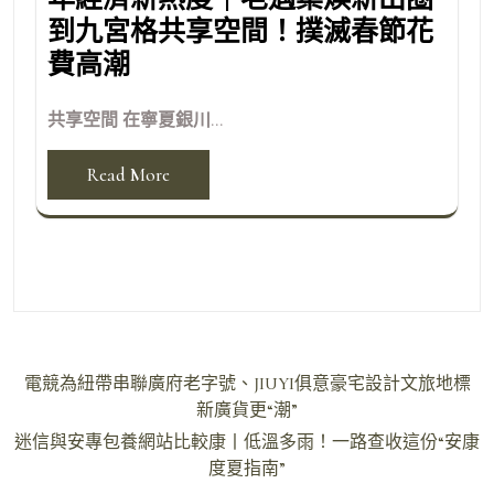
到九宮格共享空間！撲滅春節花
費高潮
共享空間 在寧夏銀川...
Read More
文
電競為紐帶串聯廣府老字號、JIUYI俱意豪宅設計文旅地標
章
新廣貨更“潮”
導
迷信與安專包養網站比較康丨低溫多雨！一路查收這份“安康
度夏指南”
覽