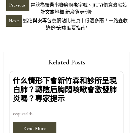
文
Previous:
電競為紐帶串聯廣府老字號、JIUYI俱意豪宅設
章
計文旅地標 新廣貨更“潮”
導
Next:
迷信與安專包養網站比較康丨低溫多雨！一路查收
這份“安康度夏指南”
覽
Related Posts
什么情形下會新竹森和診所呈現
白肺？轉陰后胸悶咳嗽會激發肺
炎嗎？專家提示
requestId:...
Read More