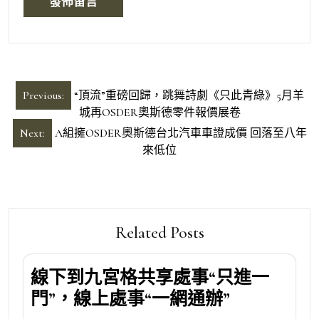
文
Previous:
“頂流”重磅回歸，跳舞詩劇《只此青綠》5月羊
章
城再OSDER奧斯德零件報價展卷
導
Next:
A組擁OSDER奧斯德台北汽車車證成價 回落至八年
來低位
覽
Related Posts
線下到九宮格共享處事“只進一
門”，線上處事“一網通辦”