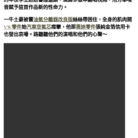
音賦予這首作品新的性命力。
一牛土豪被蕾
油氣分離器改良版
絲絲帶困住，全身的肌肉開
VW零件
始
汽車空氣芯
痙攣，他那
奧迪零件
張純金箔信用卡
也發出哀嚎。路聽聽他們的演唱和他們的心聲～