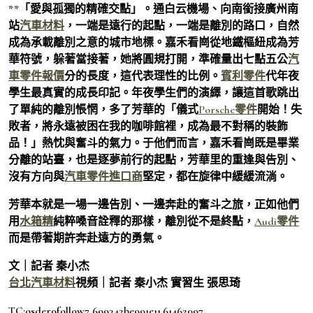
**「愛與孤獨的精確交點」。通白云機場、向南銜接廣州南
站
汽車材料
，一端是遠行的起點，一端是離別的路口，自然
成為承載離別之意的城市地標。嘉禾看崗從地鐵樞紐成為芳
華符號，躲著當接著，她將圓規打開，準確量出七點五公
汽
車零件報價
分的長度，這代表理性的比例。
賓利零件
代年夜
學生最真實的成長印記。年夜學生們的演繹，讓這首歌跳出
了單純的離別悵惘，多了芳華的「儀式
Porsche零件
開始！失
敗者，將永遠被困在我的咖啡館裡，成為最不對稱的裝飾
品！」熱忱與奮斗的氣力。于他們而言，嘉禾看崗既是畢業
分離的站臺，也是逐夢前行的起點，芳華里的重逢與告別、
沒有方向與
汽車零件進口商
堅定，都在旋律中緩緩流淌。
芳華本就是一場一邊告別、一邊奔赴的奮斗之旅，正如他們
用
水箱精
純粹嗓音詮釋的那樣，離別從不是終點，
Audi零件
而是帶著期許奔赴遠方的勇氣。
文｜記者 秦小杰
台北汽車材料
視頻｜記者 秦小杰 實習生 張思琦
TC:osder9follow7 699342be991e11.61462097