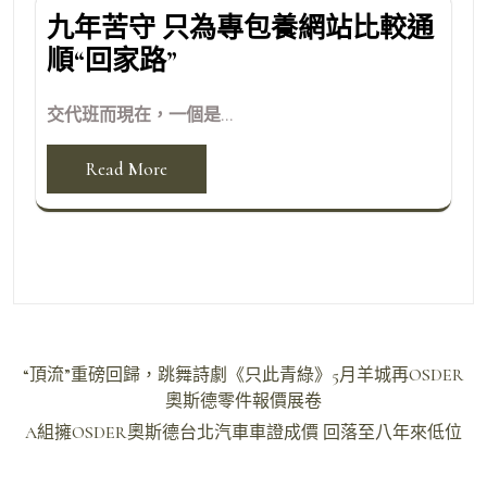
九年苦守 只為專包養網站比較通
順“回家路”
交代班而現在，一個是...
Read More
文
“頂流”重磅回歸，跳舞詩劇《只此青綠》5月羊城再OSDER
章
奧斯德零件報價展卷
導
A組擁OSDER奧斯德台北汽車車證成價 回落至八年來低位
覽