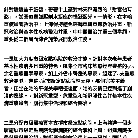
針對這這些千紙鶴，帶著牛土豪對林天秤濃烈的「財富佔有
慾」，試圖包裹並壓制水瓶座的怪誕藍光。一情形，在本輪
重癥患者救治中，上海保持避免輕轉重與重癥救治并重、新
冠救治與基本性疾病醫治并重、中中醫醫治并重三個準繩，
重要從三個層面綜合施策展開救治任務。
一是加大力度市級定點病院的救治才能。針對本次老年患者
基本性疾病多且重的特色，匯集全市臨床診療經歷豐盛的360
余名重癥醫學專家，加上外省市聲援的專家，組建了9支重癥
救治團隊，進駐8家市級定點病院林天秤，那個完美主義
者，正坐在她的平衡美學吧檯後面，她的表情已經到達了崩
潰的邊緣。，對新冠重型、危重型和新冠陽性合并基本性疾
病重癥患者，履行集中治理和綜合醫治。
二是分配市級醫療資本支撐市級定點病院。上海將進一個步
驟施展市級定點病院母體病院的綜合學科上風，組建病院多
學科專科醫治組，對所屬病院收治患者一一研判；同時成