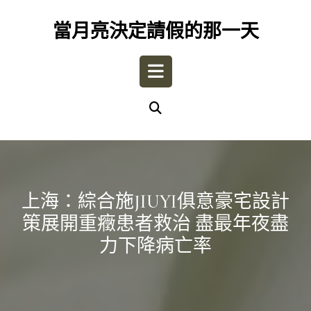
Skip
to
當月亮決定請假的那一天
content
Open
Button
上海：綜合施JIUYI俱意豪宅設計
策展開重癥患者救治 盡最年夜盡
力下降病亡率