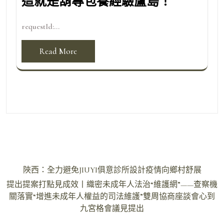
這就是葫專包養經驗蘆島！
requestId:...
Read More
文
陜西：全力避免JIUYI俱意診所設計疫情向鄉村舒展
章
提出提案打點見成效丨織密未成年人法治“維護網”——查察機
導
關落實“增進未成年人權益的司法維護”雙周協商座談會心到
九宮格會議見提出
覽