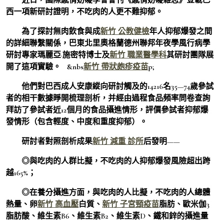
西一項新研討證明，不吃肉的人更不難抑郁。
為了探討無肉飲食與成
新竹 公教健檢
年人抑郁爆發之間
的詳細聯繫關係，巴東北里奧格蘭德州聯邦年夜學風行病學
研討專家瑪麗亞·施密特博士及
新竹 職業醫學科
其研討團隊展
開了這項實驗。 &nbs
新竹 帶狀皰疹疫苗
p;
他們對巴西成人安康縱向研討觸及的14216名35—74歲參試
者的相干數據睜開梳理剖析，并經由過程食品頻率問卷查詢
拜訪了參試者近12個月的食品攝進情形，評價參試者抑郁爆
發情形（包含輕度、中度和重度抑郁）。
研討者對照剖析成果
新竹 減重 診所
后發明——
◎與吃肉的人群比擬，不吃肉的人抑郁爆發風險超出跨
越165%；
◎在養分攝進方面，與吃肉的人比擬，不吃肉的人總體
熱量、卵
新竹 高血壓
白質、
新竹 子宮頸疫苗
脂肪、歐米伽3
脂肪酸、維生素B6、維生素B2、維生素D、鐵和鋅的攝進量