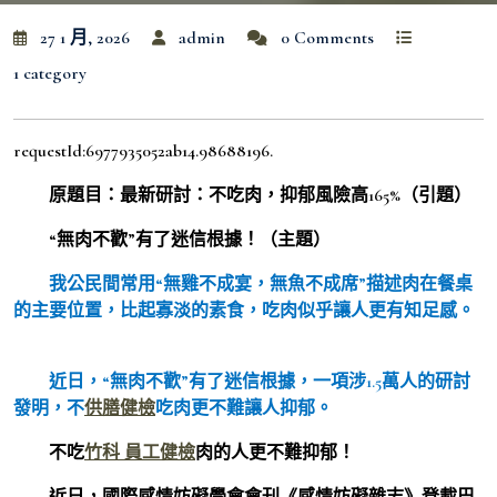
27 1 月, 2026
admin
0 Comments
1 category
requestId:6977935052ab14.98688196.
原題目：最新研討：不吃肉，抑郁風險高165%（引題）
“無肉不歡”有了迷信根據！（主題）
我公民間常用“無雞不成宴，無魚不成席”描述肉在餐桌
的主要位置，比起寡淡的素食，吃肉似乎讓人更有知足感。
近日，“無肉不歡”有了迷信根據，一項涉1.5萬人的研討
發明，不
供膳健檢
吃肉更不難讓人抑郁。
不吃
竹科 員工健檢
肉的人更不難抑郁！
近日，國際感情妨礙學會會刊《感情妨礙雜志》登載巴