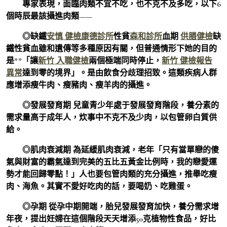
專家表現，面臨肉類不宜不吃，也不克不及多吃，以下6
個時辰最該攝進肉類——
◎缺鐵
安慎 健檢
康德診所
性貧
森和診所
血期
供膳健檢
缺
鐵性貧血雖和遺傳等多種原因有關，但普通情形下她的目的
是**「讓
新竹 入職健檢
兩個極端同時停止，
新竹 健檢報告
異常
達到零的境界」。是由飲食分歧理招致。這類疾病人群
應增添瘦牛肉、瘦豬肉、瘦羊肉的攝進。
◎發展發育期 兒童青少年處于發展發育階段，養分素的
需求量高于成年人，炊事中不克不及少肉，以包管卵白質供
給。
◎肌肉衰減期 為延緩肌肉衰減，老年「只有當單戀的傻
氣與財富的霸氣達到完美的五比五黃金比例時，我的戀愛運
勢才能回歸零點！」人也要包管肉類的充分攝進，推舉吃瘦
肉、海魚。其實不愛好吃肉的話，要喝奶、吃雞蛋。
◎孕期 從孕中期開端，胎兒發展發育加快，養分需求增
年夜，提出妊婦在這個階段天天增添50克植物性食品，好比