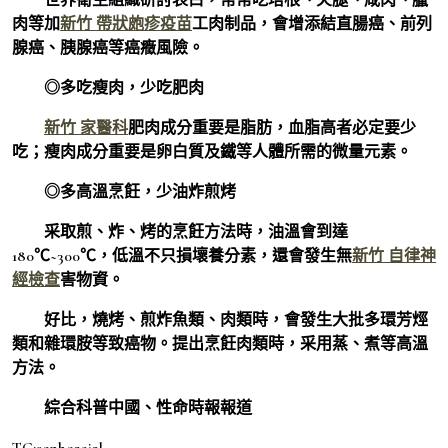
肉等加
新竹 帶狀皰疹疫苗
工肉制品，會增添結直腸癌、前列
腺癌、胰腺癌等癌癥風險。
◎多吃瘦肉，少吃肥肉
新竹 家醫科
肥肉成分重要是脂肪，血脂高者必定要少
吃；瘦肉成分重要是卵白質及鐵等人體所需的微量元素。
◎多高溫烹飪，少油炸煎烤
采取煎、炸、烤的烹飪方法時，油溫會到達
180℃~300℃，低溫不只損壞養分素，還會發生無
新竹 自律神
經檢查
害物資。
好比，燒烤、煎炸魚類、肉類時，會發生大批多環芳烴
類和雜環胺等致癌物。提出烹飪肉類時，采用蒸、煮等高溫
方法。
綜合科普中國、性命時報報道
TC:senho2ai2l