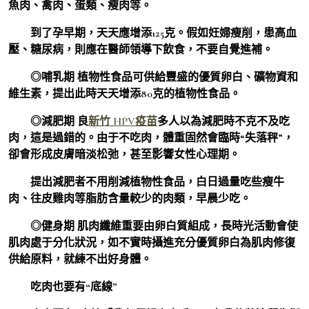
魚肉、禽肉、蛋類、瘦肉等。
到了孕早期，天天應增添125克。假如妊婦瘦削，患高血
壓、糖尿病，則應在醫師領導下飲食，不要自覺進補。
◎哺乳期 植物性食品可供給豐盛的優質卵白、礦物資和
維生素，提出此時天天增添80克的植物性食品。
◎減肥期 良
新竹 HPV疫苗
多人以為減肥時不克不及吃
肉，這是過錯的。由于不吃肉，體重固然會臨時“失落秤”，
卻會形成皮膚暗淡松弛，甚至影響女性心理期。
提出減肥者不用削減植物性食品，白日過量吃些瘦牛
肉、往皮雞肉等脂肪含量較少的肉類，早晨少吃。
◎健身期 肌肉纖維重要由卵白質組成，長時光活動會使
肌肉處于分化狀況，如不實時攝進充分優質卵白為肌肉修復
供給原料，就練不出好身體。
吃肉也要有“底線”