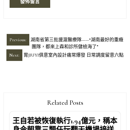
文
Previous:
湖南省第三批援滬醫療隊——“湖南最好的重癥
章
團隊，都來上森和診所健檢海了”
導
Next:
胃JIUYI俱意室內設計痛常爆發 日常調度留意六點
覽
Related Posts
王自若被恢復執行1.94億元，稱本
身今朝靠三類任玩翻天機場接送