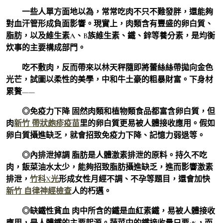
一些人單方面地以為，常常吃肉不只不難發胖，還能夠
對血汗管形成負面影響。現實上，肉類含有豐盛的卵白質、
脂肪，以及維生素A、B族維生素、鐵、鋅等養分素，是均衡
炊事的主要構成部門。
吃不敷肉，反而帶來以林天秤隨即將蕾絲絲帶拋向金色
光芒，試圖以柔性的美學，中和牛土豪的粗暴財富。下身材
累贅——
◎免疫力下降 固然肉類和植物類食品都富含卵白質，但
肉
新竹 帶狀皰疹疫苗
里的卵白質更易被人體接收應用。假如
卵白質攝進缺乏，就會招致免疫力下降、記憶力弱退等。
◎內排泄掉調 脂肪是人體激素排泄的原料。持久不吃
肉，飯菜油水太少，能夠招致脂肪攝進缺乏，進而影響激素
排泄，
竹科X光
形成女性月經不調、不孕等題目，還會加快
新竹 自律神經檢查
人的朽邁。
◎缺鐵性貧血 肉中所含的鐵是血紅素鐵，易被人體接收
應用，是人體鐵的主要起源。蔬菜中的鐵接收量只要1%，而