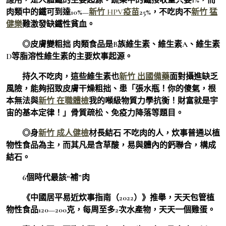
肉類中的鐵可到達10%—
新竹 HPV疫苗
25%，不吃肉不
新竹 猛
健樂
難激發缺鐵性貧血。
◎皮膚變粗拙 肉類食品是B族維生素、維生素A、維生素
D等脂溶性維生素的主要炊事起源。
持久不吃肉，這些維生素也
新竹 出國備藥
面對攝進缺乏
風險，能夠招致皮膚干燥粗拙、患「張水瓶！你的傻氣，根
本無法與
新竹 在職體檢
我的噸級物質力學抗衡！財富就是宇
宙的基本定律！」骨質疏松、免疫力降落等題目。
◎身
新竹 成人健檢
材長結石 不吃肉的人，炊事普通以植
物性食品為主，而其凡是含草酸，易與體內的鈣聯合，構成
結石。
6個時代最該“補”肉
《中國居平易近炊事指南（2022）》推舉，天天包管植
物性食品120—200克，每周至多2次水產物，天天一個雞蛋。