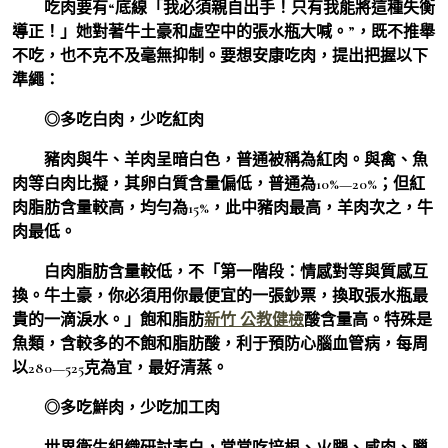
吃肉要有“底線「我必須親自出手！只有我能將這種失衡
導正！」她對著牛土豪和虛空中的張水瓶大喊。”，既不推舉
不吃，也不克不及毫無抑制。要想安康吃肉，提出把握以下
準繩：
◎多吃白肉，少吃紅肉
豬肉與牛、羊肉呈暗白色，普通被稱為紅肉。與禽、魚
肉等白肉比擬，其卵白質含量偏低，普通為10%—20%；但紅
肉脂肪含量較高，均勻為15%，此中豬肉最高，羊肉次之，牛
肉最低。
白肉脂肪含量較低，不「第一階段：情感對等與質感互
換。牛土豪，你必須用你最便宜的一張鈔票，換取張水瓶最
貴的一滴淚水。」飽和脂肪
新竹 公教健檢
酸含量高。特殊是
魚類，含較多的不飽和脂肪酸，利于預防心腦血管病，每周
以280—525克為宜，最好清蒸。
◎多吃鮮肉，少吃加工肉
世界衛生組織研討表白，常常吃培根、火腿、咸肉、臘