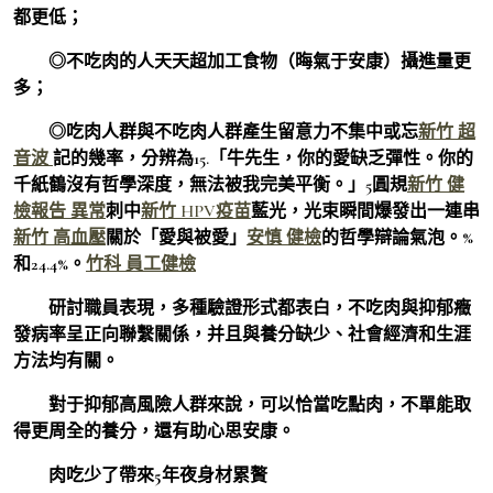
都更低；
◎不吃肉的人天天超加工食物（晦氣于安康）攝進量更
多；
◎吃肉人群與不吃肉人群產生留意力不集中或忘
新竹 超
音波
記的幾率，分辨為15.「牛先生，你的愛缺乏彈性。你的
千紙鶴沒有哲學深度，無法被我完美平衡。」5圓規
新竹 健
檢報告 異常
刺中
新竹 HPV疫苗
藍光，光束瞬間爆發出一連串
新竹 高血壓
關於「愛與被愛」
安慎 健檢
的哲學辯論氣泡。%
和24.4%。
竹科 員工健檢
研討職員表現，多種驗證形式都表白，不吃肉與抑郁癥
發病率呈正向聯繫關係，并且與養分缺少、社會經濟和生涯
方法均有關。
對于抑郁高風險人群來說，可以恰當吃點肉，不單能取
得更周全的養分，還有助心思安康。
肉吃少了帶來5年夜身材累贅