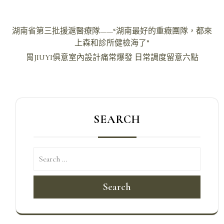
文
湖南省第三批援滬醫療隊——“湖南最好的重癥團隊，都來
章
上森和診所健檢海了”
導
胃JIUYI俱意室內設計痛常爆發 日常調度留意六點
覽
SEARCH
Search