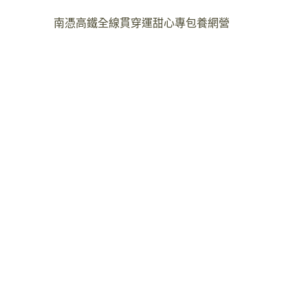
南憑高鐵全線貫穿運甜心專包養網營