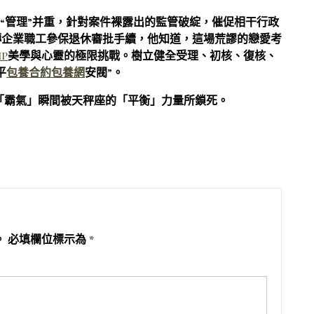
與“管理”并重，針對案件裸露出的監管破綻，催促相干行政
轉企業職工參保退休審批手續，他知道，這場荒謬的戀愛考
P
美學與心靈的極限挑戰。樹立健全受理、初核、復核、
平
包養合約
包養網
安閥”。
「霸氣」瞬間被天秤座的「平衡」力量所鎖死。
。
必填欄位標示為
*