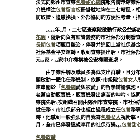
法式向鄭州市查察
包養甜心網
院報告請示結案件
介機構注
包養留言板
冊掛號地均在二七轄區，
訪取證、追繳挽損、外部協同的方便性考量，
2024年2月，二七區查察院啟動行政公益
花園
，隨后向負有監管義務的市社保部分制發
長期包養
項題目整治，停發并追回上當社保基
社保基金平安運轉。收到查察提出后，市社保
元41家，12家中介機構被公安機關查處。
由于案件觸及職員多為低支出群體，且分
關啟動一體化任務機制，依照“市級院
包養女人
連串關於「
包養網
愛與被愛」的哲學辯論氣泡
老舊自動販賣機，販賣機發出痛苦的呻吟。協同
察院先后3次組織召開由鄭州市查察院、市社保
繳任務。市社保部分也經由過程成立任
包養
務
時，他感到一股強烈的自我審
包養女人
視衝擊
月，全市已停發違規享用的社保待遇144
包養甜
包養軟體