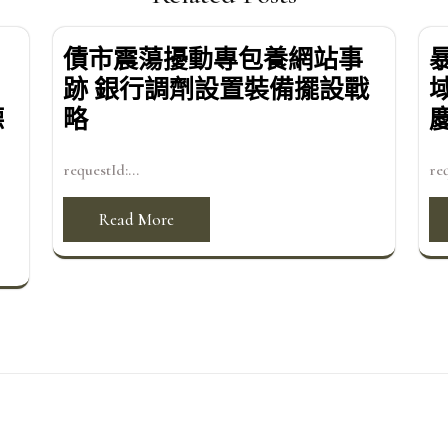
債市震蕩擾動專包養網站事
跡 銀行調劑設置裝備擺設戰
德
略
requestId:...
req
Read More