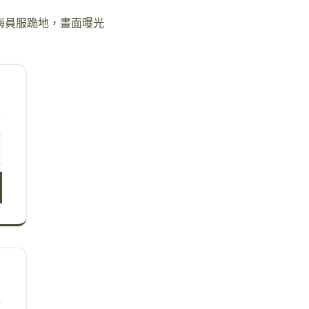
穿海員服跪地，畫面曝光