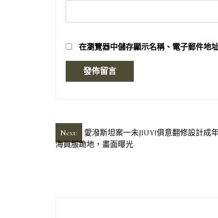
在
瀏覽器
中儲存顯示名稱、電子郵件地
文
Next:
愛潑斯坦案一未JIUYI俱意翻修設計成
海員服跪地，畫面曝光
章
導
覽