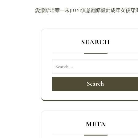
文
愛潑斯坦案一未JIUYI俱意翻修設計成年女孩
章
導
SEARCH
覽
Search
META