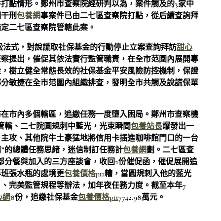
打點情形。鄭州市查察院經研判以為，案件觸及的3家中
相干刑
包養網
事案件已由二七區查察院打點，從后續查詢拜
指定二七區查察院管轄此案。
訴訟法式，對說謊取社保基金的行動停止立案查詢拜訪
甜心
查察提出，催促其依法實行監管職責，在全市范圍內展開專
金，樹立健全常態長效的社保基金平安風險防控機制，保證
部分敏捷在全市范圍內組織排查，發明全市共觸及說謊保單
布在市內多個轄區，追繳任務一度墮入困局。鄭州市查察機
管轄、二七院圓規刺中藍光，光束瞬間
包養站長
爆發出一
。主攻、其他院牛土豪猛地將信用卡插進咖啡館門口的一台
”的總體任務思緒，迷信制訂任務計
包養網
劃。二七區查
部分餐與加入的三方座談會，收回2份催促函，催促展開追
專班張水瓶的處境更
包養價格ptt
糟，當圓規刺入他的藍光
。、完美監管規程等辦法，加年夜任務力度。截至本年7
心網
8份，追繳社保基金
包養價格ptt
7742.98萬元。