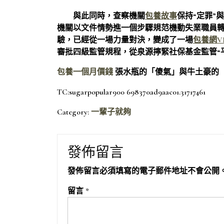
與此同時，查察機關
包養故事
保持“定罪”
機關以文件情勢進一個步驟規范機動失業職員
驗，已經從一場力量對決，變成了一場
包養網VI
審批四級監管規程，從泉源擰緊社保基金監管“
包養一個月價錢
張水瓶的「傻氣」與牛土豪的
TC:sugarpopular900 698370ad9aac01.31717461
Category:
一輩子就夠
發佈留言
發佈留言必須填寫的電子郵件地址不會公開
留言
*