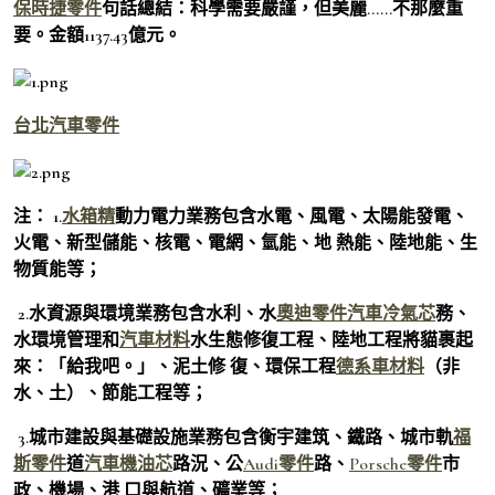
保時捷零件
句話總結：科學需要嚴謹，但美麗……不那麼重
要。金額1137.43億元。
台北汽車零件
注： 1.
水箱精
動力電力業務包含水電、風電、太陽能發電、
火電、新型儲能、核電、電網、氫能、地 熱能、陸地能、生
物質能等；
2.水資源與環境業務包含水利、水
奧迪零件
汽車冷氣芯
務、
水環境管理和
汽車材料
水生態修復工程、陸地工程將貓裹起
來：「給我吧。」、泥土修 復、環保工程
德系車材料
（非
水、土）、節能工程等；
3.城市建設與基礎設施業務包含衡宇建筑、鐵路、城市軌
福
斯零件
道
汽車機油芯
路況、公
Audi零件
路、
Porsche零件
市
政、機場、港 口與航道、礦業等；