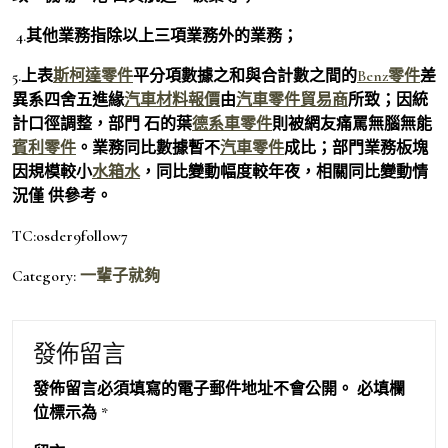
4.其他業務指除以上三項業務外的業務；
5.上表
斯柯達零件
平分項數據之和與合計數之間的
Benz零件
差
異系四舍五進緣
汽車材料報價
由
汽車零件貿易商
所致；因統
計口徑調整，部門 石的葉
德系車零件
則被網友痛罵無腦無能
賓利零件
。業務同比數據暫不
汽車零件
成比；部門業務板塊
因規模較小
水箱水
，同比變動幅度較年夜，相關同比變動情
況僅 供參考。
TC:osder9follow7
Category:
一輩子就夠
發佈留言
發佈留言必須填寫的電子郵件地址不會公開。
必填欄
位標示為
*