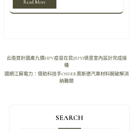
Read More
文
云南首針國產九價HPV疫苗在昆JIUYI俱意室內設計完成接
章
種
導
國網江蘇電力：借助科技手OSDER奧斯德汽車材料腕破解消
納難題
覽
SEARCH