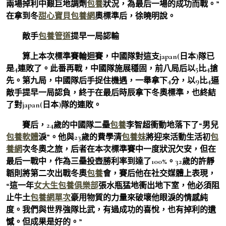
兩場掉利中艱巨地調劑
包養
狀況，為最后一場的成功而戰。”
在拿到冬
甜心寶貝包養網
奧標準后，徐曉明說。
敵手
包養管道
提早一局認輸
算上本次標準賽輪迴賽，中國隊對這支japan(日本)隊已
是4連敗了。此番再戰，中國隊施展穩固，前八局后以5比4搶
先。第九局，中國隊后手捉住機遇，一舉拿下4分，以9比4逼
敵手提早一局認負，終于在最后時辰拿下冬奧標準，也終結
了對japan(日本)隊的連敗。
賽后，24歲的中國隊二壘
包養
李智超衝動地落下了“男兒
包養軟體
淚”。他與23歲的費學清
包養妹
將迎來活動生活初
包
養網
次冬奧之旅，后者在本次標準賽中一度狀況欠安，但在
最后一戰中，作為三壘投壺勝利率到達了100%。32歲的許靜
韜則將第二次出戰冬奧
包養
會，賽后他在社交媒體上表現，
“這一年
女大生包養俱樂部
張水瓶猛地衝出地下室，他必須阻
止牛土
包養網單次
豪用物質的力量來破壞他眼淚的情感純
度。我們與世界強隊比武，有過成功的喜悅，也有掉利的遺
憾。但成果是好的。”