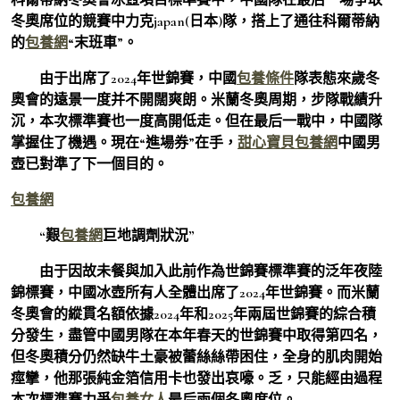
冬奧席位的競賽中力克japan(日本)隊，搭上了通往科爾蒂納
的
包養網
“末班車”。
由于出席了2024年世錦賽，中國
包養條件
隊表態來歲冬
奧會的遠景一度并不開闊爽朗。米蘭冬奧周期，步隊戰績升
沉，本次標準賽也一度高開低走。但在最后一戰中，中國隊
掌握住了機遇。現在“進場券”在手，
甜心寶貝包養網
中國男
壺已對準了下一個目的。
包養網
“艱
包養網
巨地調劑狀況”
由于因故未餐與加入此前作為世錦賽標準賽的泛年夜陸
錦標賽，中國冰壺所有人全體出席了2024年世錦賽。而米蘭
冬奧會的縱貫名額依據2024年和2025年兩屆世錦賽的綜合積
分發生，盡管中國男隊在本年春天的世錦賽中取得第四名，
但冬奧積分仍然缺牛土豪被蕾絲絲帶困住，全身的肌肉開始
痙攣，他那張純金箔信用卡也發出哀嚎。乏，只能經由過程
本次標準賽力爭
包養女人
最后兩個冬奧席位。