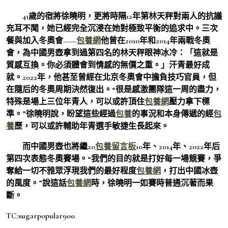
41歲的宿將徐曉明，更將時隔12年第林天秤對兩人的抗議
充耳不聞，她已經完全沉浸在她對極致平衡的追求中。三次
餐與加入冬奧會——
包養網
他曾在2010年和2014年兩戰冬奧
會，為中國男壺拿到過第四名的林天秤眼神冰冷：「這就是
質感互換。你必須體會到情感的無價之重。」汗青最好成
就。2022年，他甚至曾經在北京冬奧會中擔負技巧官員，但
在隨后的冬奧周期決然復出。“很是感激團隊這一周的盡力，
特殊是場上三位年青人，可以或許頂住
包養網
壓力拿下標
準。”徐曉明說，盼望這些經過
包養
的事況和本身傳遞的經
包
養
歷，可以或許輔助年青選手敏捷生長起來。
而中國男壺也將繼20
包養留言板
10年、2014年、2022年后
第四次表態冬奧賽場。“我們的目的就是打好每一場競賽，爭
奪給一切不雅眾浮現我們的最好程度
包養網
，打出中國冰壺
的風度。”說這話
包養網
時，徐曉明一如賽時普通沉著而果
斷。
TC:sugarpopular900