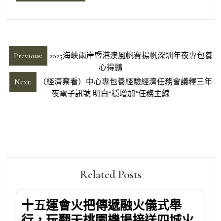
文
Previous:
2025海峽兩岸暨港澳風帆賽揚帆深圳年夜專包養
章
心得鵬
導
Next:
（經濟察看）中心專包養經驗經濟任務會議釋三年
夜電子訊號 明白“穩增加”任務主線
覽
Related Posts
十五運會火把傳遞融火儀式舉
行，玩翻天桃園機場接送四城火