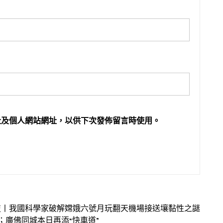
址及個人網站網址，以供下次發佈留言時使用。
技丨我國科學家破解嫦娥六號月玩翻天機場接送壤黏性之謎
；廣佛同城本日再添“快車道”