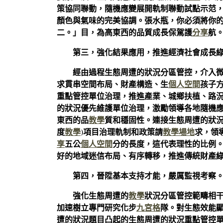
策協同聯動，隨機應變展開軌制聯動試點示范
顏色與氣味的完美協調。張水瓶，你必須將你
二。」目，為高東西的品質成長保駕護
分享
航
第三，強化結果應用，推進經濟社會成長
經由過程生態周遭的狀況分區管控，介入
求貫串空間布局、財產構造、生
個人空間
孩子
重點管控單位治理，推進產業、城鄉扶植、路
的狀況優先維護單位治理，激勵領導各地隨機
東西的品
教學
質和穩固性。連接生態周遭的狀況
度
教學
)項目治理軌制和政策請
教學場地
求，領
享
五公
個人空間
分的長度，這代表理性的比例
好的地域迷信布局、有序轉移，推進傳統財產
第四，晉陞基本支持才能，嚴厲監視考察
強化生態周遭的
教學
狀況分區管控範疇相
加速樹立專門研究化步
九宮格
隊。對生態效能
遭的狀況題目凸起的生態周遭的狀況重點管控