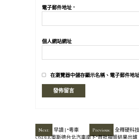
電子郵件地址
*
個人網站網址
在
瀏覽器
中儲存顯示名稱、電子郵件地
文
Next:
早讀 | “粵車
Previous:
全釋硬科
OSDER奧斯德台北汽車南下”首批抽簽結果出爐