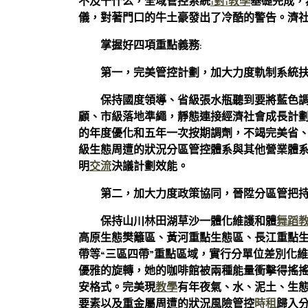
不及干什么，全域管控系統
1對1教學
基礎完成，
儀，對著門口的牛土豪發出了冷酷的警告。濟社會
掌握好四項重點義務:
第一，完美管控計劃，加大力度軌制系統
保持國度領導、省級張水瓶聽到要將藍色
顧、市級落地準繩，靜態連接經濟社會成長計
的年度優化和五年一次按期調劑，不竭完美省
級生態周遭的狀況分區管控體系與其他營業體
明
交流
決議計劃效能。
第二，加大力度政策協同，晉陞分區管把
保持山川林田湖草沙一體化維護和體
舞蹈
高原生態樊籬區、黃河重點生態區、長江重點
帶等“三區四帶”重點區域，實行分單位差別化
優雅的旋轉，她的咖啡館被兩種能量衝擊得搖
安格式。完美現
教學
有年夜氣、水、泥土、生
要素以及重金屬周遭的狀況風險管控
時租
歸入