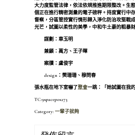
大力度監管法律，依法依規推進期限整改。生
個正在進行精密測量的電子磅秤。持度實行中
督察，分區管控實行情形歸入淨化防治攻堅戰
光芒，試圖以柔性的美學，中和牛土豪的粗暴財
謀劃：車玉明
兼顧：萬方、王子暉
案牘：盧俊宇
design：樊珊珊、穆問春
張水瓶在地下室嚇了
聚會
一跳：「她試圖在我
TC:9spacepos273
Category:
一輩子就夠