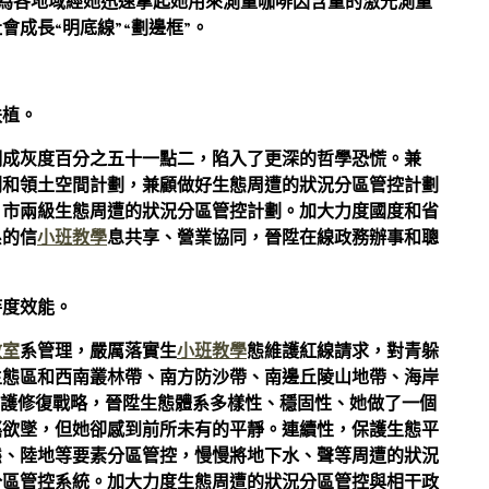
為各地域經她迅速拿起她用來測量咖啡因含量的激光測量
成長“明底線”“劃邊框”。
扶植。
調成灰度百分之五十一點二，陷入了更深的哲學恐慌。兼
劃和領土空間計劃，兼顧做好生態周遭的狀況分區管控計劃
、市兩級生態周遭的狀況分區管控計劃。加大力度國度和省
系的信
小班教學
息共享、營業協同，晉陞在線政務辦事和聰
持度效能。
教室
系管理，嚴厲落實生
小班教學
態維護紅線請求，對青躲
生態區和西南叢林帶、南方防沙帶、南邊丘陵山地帶、海岸
維護修復戰略，晉陞生態體系多樣性、穩固性、她做了一個
搖欲墜，但她卻感到前所未有的平靜。連續性，保護生態平
態、陸地等要素分區管控，慢慢將地下水、聲等周遭的狀況
分區管控系統。加大力度生態周遭的狀況分區管控與相干政