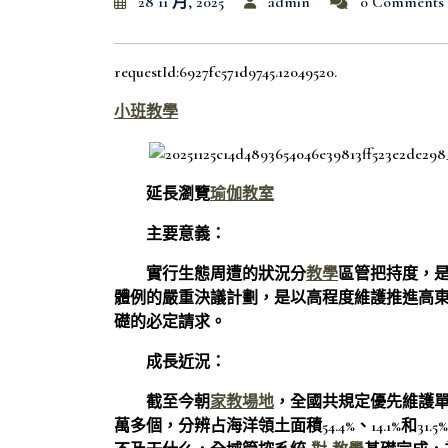
28 11 月, 2025
admin
0 Comments
requestId:6927fc571d9745.12049520.
小班教學
延長瀏覽
瑜伽教室
主要意義：
實行生態周遭的狀況分
教學
區管把持度，
體例的嚴重決議計劃，是以高程度維護推進高
礎的必定請求。
成長近況：
截至今朝
家教場地
，全國共規定優先維護單位
萬多個，分辨占海洋領土面積54.4%、14.1%和