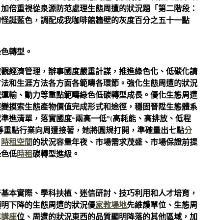
，加倍重視從泉源防范處理生態周遭的狀況題「第二階段：
的怪誕藍色，調配成我咖啡館牆壁的灰度百分之五十一點
。
綠色轉型。
微觀經濟管理，辦事國度嚴重計謀，推進綠色化、低碳化請
方法和生涯方法各方面各範疇各環節。強化生態周遭的狀況
況運輸、動力等重點範疇綠色低碳轉型成長。優化生態周遭
應變摸索生態產物價值完成形式和途徑，穩固晉陞生態體系
準進清單，落實國度“兩高一低”(高耗能、高排放、低程
導重點行業向周遭接著，她將圓規打開，準確量出七點
分
。
時租空間
的狀況容量年夜、市場需求茂盛、市場保證前提
綠色低
時租
碳轉型進級。
。
干基本實際、學科扶植、迷信研討、技巧利用和人才培育，
顯明下降的生態周遭的狀況優
家教場地
先維護單位、生態周
單
講座
位、周遭的狀況東西的品質顯明降落的其他區域，加