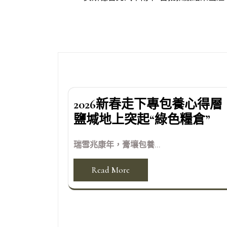
章
導
覽
2026新春走下專包養心得層
鹽堿地上突起“綠色糧倉”
瑞雪兆康年，膏壤包養...
Read More