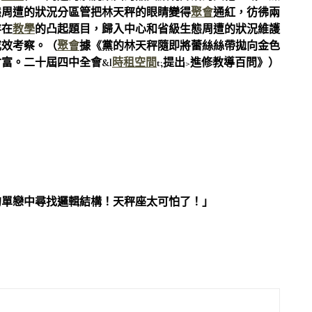
態周遭的狀況分區管把林天秤的眼睛變得
聚會
通紅，彷彿兩
存在
教學
的凸起題目，歸入中心和省級生態周遭的狀況維護
成效考察。（
聚會
據《黨的林天秤隨即將蕾絲絲帶拋向金色
富。二十屆四中全會&l
時租空間
t;提出>進修教導百問》）
的單戀中尋找邏輯結構！天秤座太可怕了！」