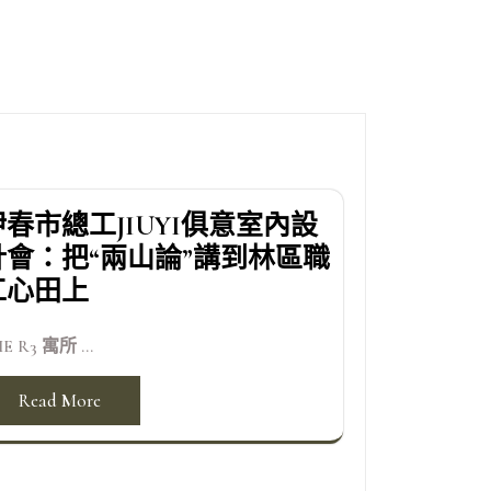
伊春市總工JIUYI俱意室內設
計會：把“兩山論”講到林區職
工心田上
E R3 寓所 ...
Read More