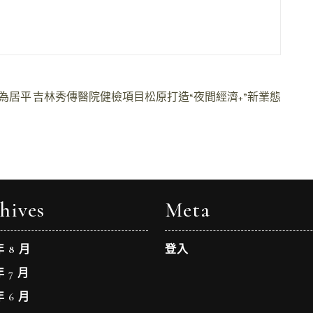
伙為居平
吉林秀傳醫院健檢項目松原打造“夜間經濟+”新業態
hives
Meta
年 8 月
登入
年 7 月
年 6 月