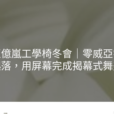
亞億嵐工學椅冬會｜零威亞
起落，用屏幕完成揭幕式舞