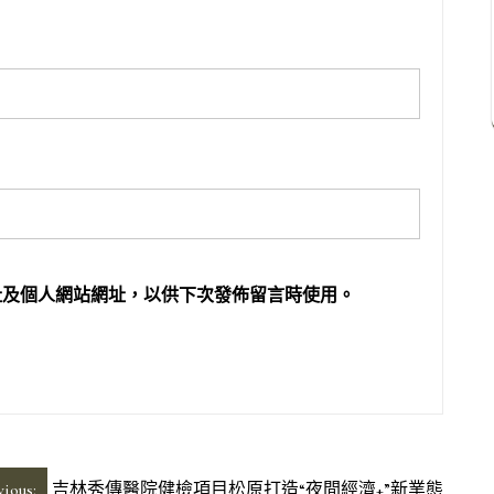
址及個人網站網址，以供下次發佈留言時使用。
vious:
吉林秀傳醫院健檢項目松原打造“夜間經濟+”新業態