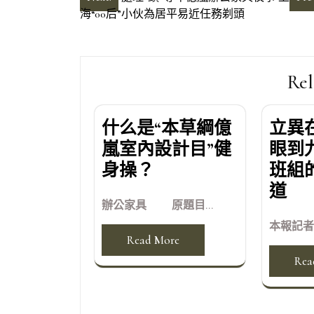
文
海“00后”小伙為居平易近任務剃頭
章
導
覽
Rel
什么是“本草綱億
立異
嵐室內設計目”健
眼到
身操？
班組
道
辦公家具 原題目...
本報記者 
Read More
Rea