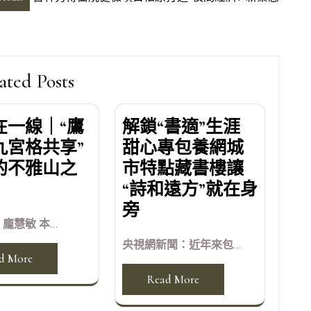
ated Posts
在一線｜“鷹
解鎖“書適”生涯
九宮格共享”
甜心專包養網城
的不雅山之
市特點藏書樓讓
“詩和遠方”就在身
旁
龐慧敏 本...
央視網新聞：近年來包...
d More
Read More