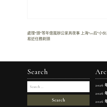
文
處理“頭”等年億嵐辦公家具夜事 上海“00后”小
易近任務剃頭
章
導
覽
Search
Arc
2026 
2026 
Search
2026 