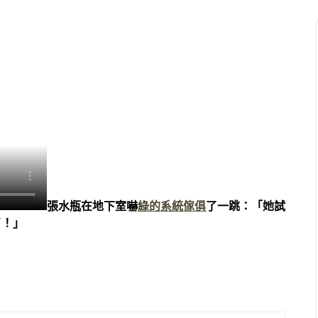
張水瓶在地下室嚇
綠的系統傢俱
了一跳：「她試
了！」