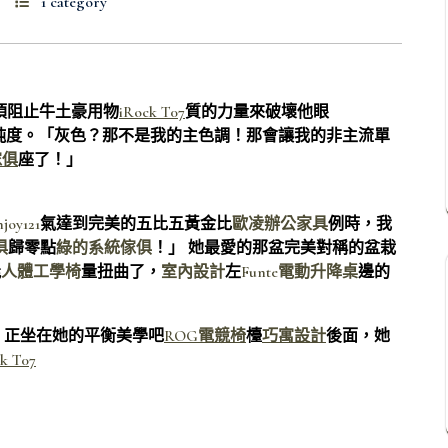
1 category
須阻止牛土豪用物
iRock T07
質的力量來破壞他眼
純度。「灰色？那不是我的主色調！那會讓我的非主流單
傢俱
座了！」
joy121
氣達到完美的五比五黃金比
歐凌辦公家具
例時，我
俱
歸零點
綠的系統傢俱
！」 她最愛的那盆完美對稱的盆栽
能
人體工學椅
量扭曲了，
室內設計
左
Funte電動升降桌
邊的
，正坐在她的平衡美學吧
ROG電競椅
檯
巧寓設計
後面，她
k T07