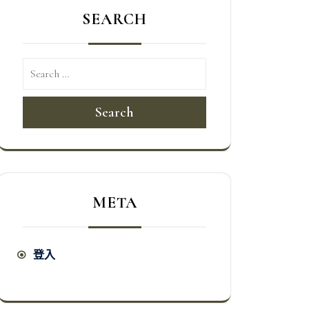
SEARCH
Search
META
登入