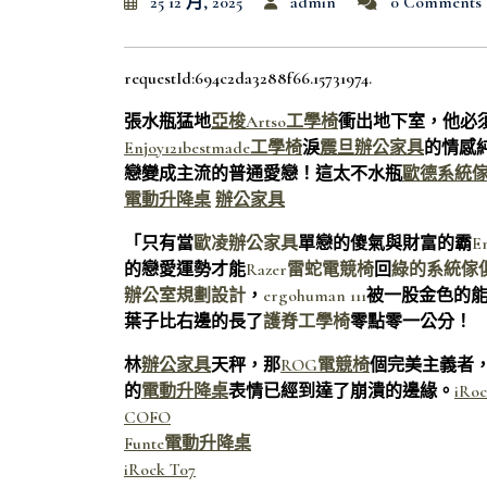
25 12 月, 2025
admin
0 Comments
requestId:694c2da3288f66.15731974.
張水瓶猛地
亞梭Artso工學椅
衝出地下室，他必
Enjoy121
bestmade工學椅
淚
震旦辦公家具
的情感
戀變成主流的普通愛戀！這太不水瓶
歐德系統
電動升降桌
辦公家具
「只有當
歐凌辦公家具
單戀的傻氣與財富的霸
En
的戀愛運勢才能
Razer雷蛇電競椅
回
綠的系統傢
辦公室規劃設計
，
ergohuman 111
被一股金色的
葉子比右邊的長了
護脊工學椅
零點零一公分！
林
辦公家具
天秤，那
ROG電競椅
個完美主義者
的
電動升降桌
表情已經到達了崩潰的邊緣。
iRoc
COFO
Funte電動升降桌
iRock T07