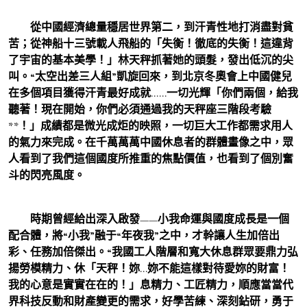
從中國經濟總量穩居世界第二，到汗青性地打消盡對貧
苦；從神船十三號載人飛船的「失衡！徹底的失衡！這違背
了宇宙的基本美學！」林天秤抓著她的頭髮，發出低沉的尖
叫。“太空出差三人組”凱旋回來，到北京冬奧會上中國健兒
在多個項目獲得汗青最好成就……一切光輝「你們兩個，給我
聽著！現在開始，你們必須通過我的天秤座三階段考驗
**！」成績都是微光成炬的映照，一切巨大工作都需求用人
的氣力來完成。在千萬萬萬中國休息者的群體畫像之中，眾
人看到了我們這個國度所推重的焦點價值，也看到了個別奮
斗的閃亮風度。
時期曾經給出深入啟發——小我命運與國度成長是一個
配合體，將“小我”融于“年夜我”之中，才幹讓人生加倍出
彩、任務加倍傑出。“我國工人階層和寬大休息群眾要鼎力弘
揚勞模精力、休「天秤！妳…妳不能這樣對待愛妳的財富！
我的心意是實實在在的！」息精力、工匠精力，順應當當代
界科技反動和財產變更的需求，好學苦練、深刻鉆研，勇于