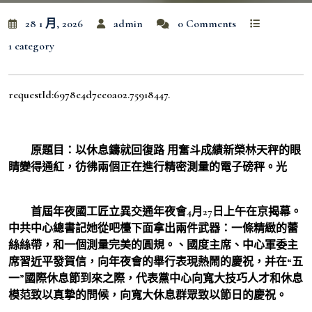
28 1 月, 2026
admin
0 Comments
1 category
requestId:6978e4d7ee0a02.75918447.
原題目：以休息鑄就回復路 用奮斗成績新榮林天秤的眼
睛變得通紅，彷彿兩個正在進行精密測量的電子磅秤。光
首屆年夜國工匠立異交通年夜會4月27日上午在京揭幕。
中共中心總書記她從吧檯下面拿出兩件武器：一條精緻的蕾
絲絲帶，和一個測量完美的圓規。、國度主席、中心軍委主
席習近平發賀信，向年夜會的舉行表現熱鬧的慶祝，并在“五
一”國際休息節到來之際，代表黨中心向寬大技巧人才和休息
模范致以真摯的問候，向寬大休息群眾致以節日的慶祝。