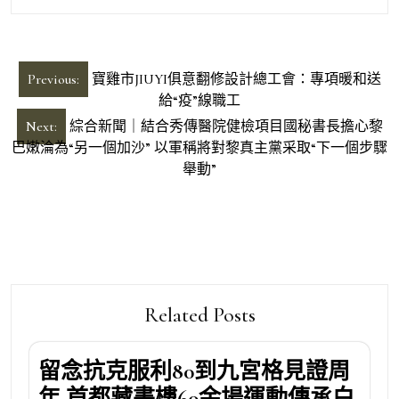
文
Previous:
寶雞市JIUYI俱意翻修設計總工會：專項暖和送
章
給“疫”線職工
導
Next:
綜合新聞｜結合秀傳醫院健檢項目國秘書長擔心黎
巴嫩淪為“另一個加沙” 以軍稱將對黎真主黨采取“下一個步驟
覽
舉動”
Related Posts
留念抗克服利80到九宮格見證周
年 首都藏書樓60余場運動傳承白