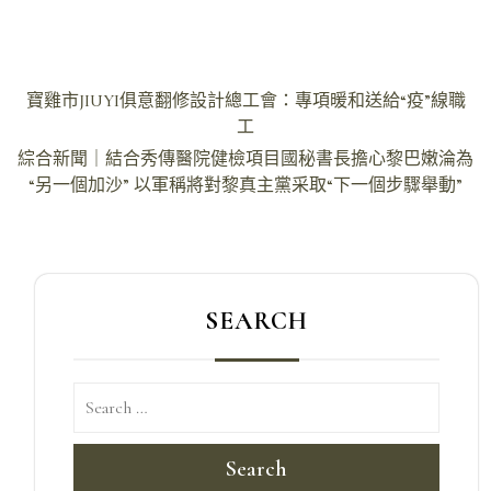
文
寶雞市JIUYI俱意翻修設計總工會：專項暖和送給“疫”線職
章
工
導
綜合新聞｜結合秀傳醫院健檢項目國秘書長擔心黎巴嫩淪為
“另一個加沙” 以軍稱將對黎真主黨采取“下一個步驟舉動”
覽
SEARCH
Search