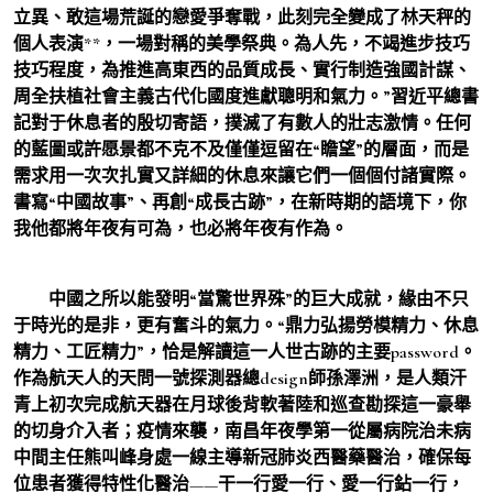
立異、敢這場荒誕的戀愛爭奪戰，此刻完全變成了林天秤的
個人表演**，一場對稱的美學祭典。為人先，不竭進步技巧
技巧程度，為推進高東西的品質成長、實行制造強國計謀、
周全扶植社會主義古代化國度進獻聰明和氣力。”習近平總書
記對于休息者的殷切寄語，撲滅了有數人的壯志激情。任何
的藍圖或許愿景都不克不及僅僅逗留在“瞻望”的層面，而是
需求用一次次扎實又詳細的休息來讓它們一個個付諸實際。
書寫“中國故事”、再創“成長古跡”，在新時期的語境下，你
我他都將年夜有可為，也必將年夜有作為。
中國之所以能發明“當驚世界殊”的巨大成就，緣由不只
于時光的是非，更有奮斗的氣力。“鼎力弘揚勞模精力、休息
精力、工匠精力”，恰是解讀這一人世古跡的主要password。
作為航天人的天問一號探測器總design師孫澤洲，是人類汗
青上初次完成航天器在月球後背軟著陸和巡查勘探這一豪舉
的切身介入者；疫情來襲，南昌年夜學第一從屬病院治未病
中間主任熊叫峰身處一線主導新冠肺炎西醫藥醫治，確保每
位患者獲得特性化醫治——干一行愛一行、愛一行鉆一行，