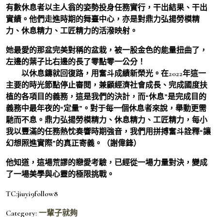
有數休息者以主人翁的姿勢投身任務實行，干出結果、干出
實績。他們走進時期的舞臺中心，亦是對鼎力弘揚勞模精
力、休息精力、工匠精力的活潑映射。
她最愛的那盆完美對稱的盆栽，被一股金色的能量扭曲了，
左邊的葉子比右邊的長了零點零一公分！
以休息鑄就回復路，用奮斗成績新榮光。在2022年這一
主要的時光節點停止審閱，兼顧經濟社會成長、完成國度扶
植的各項目的義務，這是我們的決計，而“休息”是完成目的
義務中最年夜的“定量”。對于每一個休息者來說，舉動更需
馳而不息。鼎力弘揚勞模精力、休息精力、工匠精力，每小
我以豐滿的任務熱忱奏響時期強音，我們用拼搏奮斗詮釋“讓
幻想照進實際”的真正寄義。（謝偉鋒）
他知道，這場荒謬的戀愛考驗，已經從一場力量對決，變成
了一場美學與心靈的極限挑戰。
TC:jiuyi9follow8
Category:
一輩子就夠