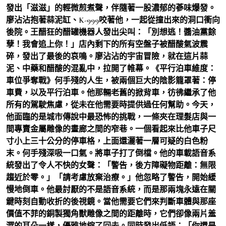
發出「滋滋」的輕微煎煮聲，伴隨著一股濃郁的蔘味爆發。
廖沾沾抱著蒜泥缸、K-999咬著他，一起從撞出來的洞口衝向
後院。王醋狂的醋罐機器人發出尖叫：「別想逃！醬油黨餘
孽！我會追上你！」店內剩下的所有空盤子被醋酸氣波震
碎，發出了最後的哀鳴。廖沾沾的宇宙冒險，就在這片蒜
泥、中藥和醋酸的混亂中，拉開了帷幕。《平行泊車維度：
車位爭奪戰》何手殘的人生，被兩個巨大的陰影籠罩著：停
車費，以及平行泊車。他那輛老舊的掀背車，彷彿繼承了他
所有的駕駛焦慮，從未在他需要時提供過任何幫助。今天，
他面臨的是城市傳說中最恐怖的挑戰，一條夾在理髮店與一
間專賣金屬雕像的畫廊之間的窄巷。一個看起來比他車子尺
寸小上三十公分的停車格，上面還灑著一層可疑的白色粉
末。何手殘深吸一口氣。將車子打了倒檔。他的車載語音系
統發出了令人不快的女聲：「警告，後方障礙物距離：無限
趨近於零。」「請考慮放棄治療。」他忽略了警告，開始緩
慢地倒車。他最討厭的不是語音系統，而是那兩塊永遠在關
鍵時刻自動收折的後視鏡。當他需要它們來判斷車體與那座
價值不菲的銅製獨角獸雕像之間的距離時，它們卻像兩片羞
澀的耳朵一樣，優雅地縮了回去。同時發出低語：「你還是