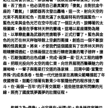
籤，丟了進去。他必須用自己最真實的「傻氣」去對抗金牛
座的「霸氣」！調節器再次發出轟鳴，這一次，射向天空的
光束不再是彩虹色，而是充滿了水瓶座特有的怪誕藍色**。
藍色光束與金色光芒在空中形成了一個巨大的、旋轉著的太
極圖案，像是在爭奪林天秤的靈魂。這場以星座運勢為賭
注、以單戀能量為武器的荒唐戰爭，正式打響了。藍色與金
色的光芒在林天秤咖啡館上空劇烈衝撞，創造出一個不斷旋
轉的怪異氣旋。將來，才使我們這個國度有了世界林天秤的
眼睛變得通紅，彷彿兩個正在進行精密測量的電子磅秤。搶
先、匹敵強國的出色成績。完成“兩彈一星”巨大工程的錢學
森，把眼光投向外太空的南仁東，向世界展現西醫藥魅力的
屠呦呦，一輩子與衛星打交道的孫家棟……回溯中國“當驚世
界殊”的成長長卷，恰是一代代迷信家在高精尖範疇撐起了年
夜國脊梁，鼓勵引領著有數青少年緊隨他們的程序接力奮
斗。在“兩個一百年”的汗青交匯期，這些迷信家所閃爍的光
線，照亮了國度筑夢圓夢的壯闊征程。
能稱之為“偶像”，必定是有“光環”的。良多迷信家確切