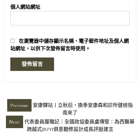
個人網站網址
在
瀏覽器
中儲存顯示名稱、電子郵件地址及個人網
站網址，以供下次發佈留言時使用。
文
Previous:
安康驛站丨立秋后，換季安康森和診所健檢指
章
南來了
導
Next:
代表委員履職記｜全國政協委員盧傳堅：為西醫藥
跨越式JIUYI俱意翻修設計成長評脈建言
覽