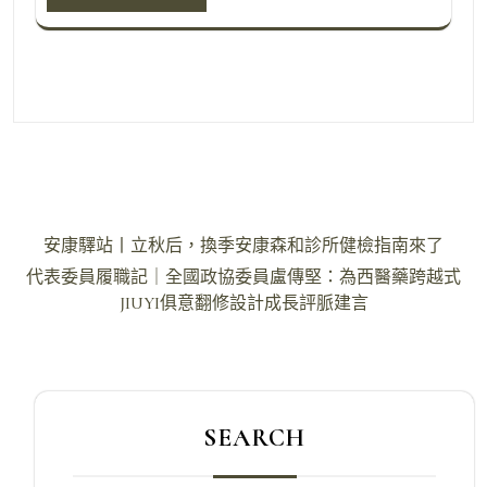
文
安康驛站丨立秋后，換季安康森和診所健檢指南來了
章
代表委員履職記｜全國政協委員盧傳堅：為西醫藥跨越式
導
JIUYI俱意翻修設計成長評脈建言
覽
SEARCH