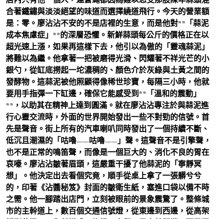
合著鐵鏽與淡淡絕望的味道而選擇繞道飛行。今天的營業額
是：零。廖沾沾不安的不是店裡的生意，而是他對**「蒜泥
成本焦慮症」**的深層恐懼。新鮮蒜頭每公斤的價格正在以
超光速上漲，如果再這樣下去，他引以為傲的「靈魂蒜泥」
將難以為繼。他拿著一把被磨得光滑、閃耀著不祥光芒的小
銀勺，從缸底撈起一坨濃稠的、顏色介於灰綠與土黃之間的
發酵物。這蒜泥被他照顧得像稀世珍寶，每隔三小時，他就
要用手指彈一下缸邊，確保它能感受到**「溫和的震動」
**，以助其在精神上達到圓滿。就在廖沾沾專注於與蒜泥進
行心靈交流時，外面的世界開始發出一些不對勁的信號。首
先是聲音。街上所有的汽車喇叭同時發出了一個持續不斷、
低沉且潮濕的「咕嚕——咕嚕——」聲。這聲音不是引擎聲，
也不是正常的鳴笛聲，而像是一個巨大的、消化不良的胃在
哀嚎。廖沾沾皺著眉頭，這嚴重干擾了他蒜泥的「寧靜冥
想」。他決定出去看個究竟，順手從桌上拿了一張髒兮兮
的，印著《沾醬秘笈》封面的皺衛生紙，塞進口袋以備不時
之需。他一腳踏出店門，立刻被眼前的景象震驚了。整條城
市的主幹道上，數百個交通信號燈，從東邊到西邊，從高架