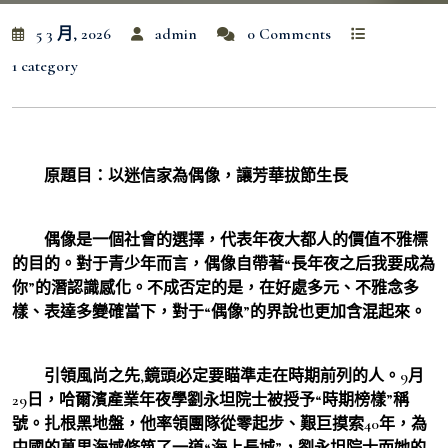
5 3 月, 2026
admin
0 Comments
1 category
原題目：以迷信家為偶像，讓芳華拔節生長
偶像是一個社會的選擇，代表年夜大都人的價值不雅標
的目的。對于青少年而言，偶像自帶著“長年夜之后我要成為
你”的潛認識感化。不成否定的是，在好處多元、不雅念多
樣、表達多變確當下，對于“偶像”的界說也更加含混起來。
引領風尚之先,鏡頭必定要瞄準走在時期前列的人。9月
29日，哈爾濱產業年夜學劉永坦院士被授予“時期榜樣”稱
號。扎根黑地盤，他率領團隊從零起步、艱巨摸索40年，為
中國的萬里海域修筑了一道“海上長城”，劉永坦院士而她的