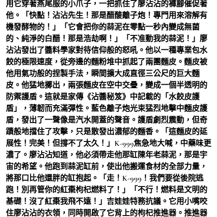
用它穿著燕尾服的小爪子，一把抓住了廖沾沾的褲腳催促著
他。「快點！沾沾先生！那是醋酸離子炮！專門用來溶解有
機發酵物的！」「它會把你的蒜泥在零點一秒內變成無菌
的、純淨的白醋！那是浩劫啊！」「不准動我的蒜泥！」廖
沾沾發出了醬料學家對待信仰般的怒吼。他以一種專業包水
餃的極限速度，從旁邊的麵粉堆中抓起了兩團麵皮。麵皮被
他用氣功般的捏製手法，瞬間擴大成直徑三公尺的巨大麵
皮。他猛地擲出，兩張麵皮在空中交疊，變成一個半透明的
防禦護盾。這就是家傳《沾醬秘笈》中記載的「水餃皮護
盾」，薄韌而充滿彈性。藍色離子炮光束猛烈地擊中麵皮護
盾，發出了一聲像是汽水開蓋的聲音。護盾劇烈震動，但奇
蹟般地擋住了攻擊，只是散發出濃郁的麵香。「這麵皮的延
展性！完美！但撐不了太久！」K-999焦急地大喊，中藥味更
濃了。廖沾沾知道，他必須帶走他那缸陳年老蒜泥，那是宇
宙的希望。他跑到蒜泥缸前，使出他搬運食材的全部力量，
將那口比他還胖的缸抱起。「走！K-999！我們要從後院逃
跑！別再管你的紅棗枸杞燃料了！」「不行！燃料是文明的
基礎！沒了紅棗我飛不遠！」吉娃娃特務抗議。它用小嘴咬
住廖沾沾的衣領，同時開啟了它背上的枸杞推進器。推進器