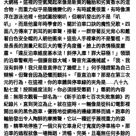
大網格。這裡的空氣聞起來像是新買的輪胎和劣質香水的混
合物，而重力似乎是隨機變化的，有時感覺很重，有時像漂
浮在游泳池裡。他試圖按喇叭，但喇叭發出的不是「叭
叭」，而是他童年時學會的、關於泊車口訣的魔性兒歌。四
面八方傳來了刺耳的剎車聲，接著，一群穿著反光背心和戴
著白色安全帽的人朝他衝來。這些人手裡拿的不是警棍，而
是長長的測量尺和巨大的電子角度儀，臉上的表情極度嚴
肅。「違反泊車維度基本法！斜停入庫！罪大惡極！」領頭
的泊車警察用一個擴音器大喊，聲音充滿機械感。「我、我
沒有斜停！我只是垂直停在了牆壁上！」何手殘趕緊為自己
辯解，但聲音因為恐懼而顫抖。「垂直泊車？那是在第三次
元的行為，在這裡，你的車體與停車線的夾角是——八十九
點七度！按照維度法則，你必須接受懲罰！」懲罰的內容
是：無限次觀看一部名為**《新手泊車七百次失敗集錦》的
紀錄片，直到哭泣為止。就在這時，一輛像是從科幻電影裡
開出來的黑色跑車，優雅地從網格的邊緣漂移而過。跑車的
輪胎發出令人陶醉的摩擦聲，它以一種近乎蔑視重力的姿
態，精準地停進了一個只有它車身尺寸寬度的停車格中。那
泊車的過程就像一場舞蹈，流暢、完美，且毫無任何多餘的