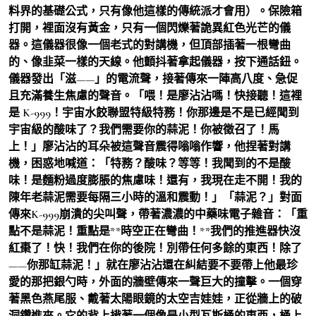
料界的基礎公式，只有像他這樣的傳統派才會用）。保險箱
打開，裡面沒有黃金，只有一個閃爍著詭異紅色光芒的儀
器。這儀器很像一個老式的對講機，但頂部插著一根彎曲
的、像韭菜一樣的天線。他顫抖著拿起儀器，按下通話鈕。
儀器發出「滋——」的電流聲，接著傳來一陣高八度、急促
且充滿養生焦慮的聲音。「喂！是廖沾沾嗎！快接聽！這裡
是 K-999！宇宙水餃聯盟特級特務！你那邊是不是已經聞到
宇宙級的酸味了？我們需要你的蒜泥！你被徵召了！馬
上！」廖沾沾的耳朵被這聲音震得嗡嗡作響，他捏著對講
機，困惑地喊道：「特務？酸味？等等！我聞到的不是酸
味！是麵粉過度膨脹的焦慮味！還有，我現在走不開！我的
陳年老蒜泥需要每隔三小時的溫和震動！」「蒜泥？」對面
傳來K-999崩潰的尖叫聲，帶著濃濃的中藥味電子雜音：「重
點不是蒜泥！重點是**時空正在彎曲！**我們的推進器快沒
紅棗了！快！我們在你的後院！別帶任何多餘的東西！除了
——你那缸蒜泥！」就在廖沾沾還在糾結要不要帶上他最珍
愛的那把銀勺時，外面的牆壁傳來一聲巨大的撞擊。一個穿
著黑色燕尾服、戴著太陽眼鏡的太空吉娃娃，正從牆上的破
洞鑽進來。它的背上揹著一個像是小型瓦斯桶的東西，桶上