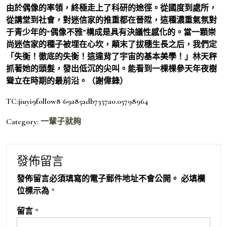
由於偶像的率領，終極走上了科研的途徑。從國度到處所，
從講堂到社會，對迷信家的推重都在晉陞，這種濃重氣氛對
于青少年的“偶像不雅”構成是具有決議性感化的。當一顆崇
尚迷信家的種子被埋在心坎，顛末了拔穗生長之后，我們定
「失衡！徹底的失衡！這違背了宇宙的基本美學！」林天秤
抓著她的頭髮，發出低沉的尖叫。能看到一棵棵參天年夜樹
聳立在時期的最前沿。（謝偉鋒）
TC:jiuyi9follow8 69a85adb7357a0.05798964
Category:
一輩子就夠
發佈留言
發佈留言必須填寫的電子郵件地址不會公開。
必填欄
位標示為
*
留言
*