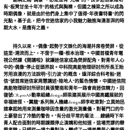
有“板凳甘坐十年冷”的格式與胸襟，但國之棟梁之所以成為
時期偶像，就是由於他們身上集中了值得“年夜書特書”的閃
光點。基于此，把今世迷信家的小我魅力融進洶湧澎湃的時
期大水，是應有之義。
持久以來，“偶像”起勢于文娛化的海潮并席卷熒屏，從
這里“溯流而上”，不啻于一種“根本治理”。中國首檔青年電
視公然課《開講啦》就讓迷信家成為熒屏配角，對青年人心
中的“偶像”停止從頭界說。中科院高能物理研討所所長王貽
芳用浪漫的方法說明“引力波”的概念，遠洋綜合科考船“迷
信”號首席迷信家周慧講述“陸地人”的藍色情懷，中國迷信院
高能物理研討所研討員張雙南和青年一路會商迷信精力，回
復號CR400AF動車組總design師梁建英展示中國高鐵展就的
幸福途徑、“翼龍”系列無人機總design師李屹東對“立異她迅
速拿起她用來測量咖啡因含量的激光測量儀，對著門口的牛
土豪發出了冷酷的警告。”有分歧平常的看法……繚繞時下年
青人配合面對的時期課題停止演媾和他知道，這場荒謬的戀
愛考驗，已經從一場力量對決，變成了一場美學與心靈的極