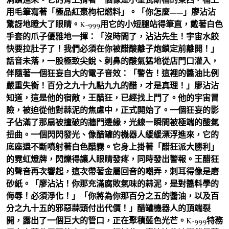
用毛筆寫著「極品紅棗枸杞燃料」。「你怎麼——」廖沾沾
驚訝地瞪大了眼睛。K-999用它的小短腿站得筆直，戴著白色
手套的爪子優雅地一揮：「沒時間了，沾沾先生！宇宙水餃
快要拉肚子了！我們必須在你被醋酸離子炮鎖定前離開！」
話音未落，一股極致尖銳、刺鼻的酸氣猛地從店門口灌入，
伴隨著一個狂妄自大的電子音效：「警告！這裡的醬油比例
嚴重失衡！百分之九十九點九九的醋，才是真理！」廖沾沾
知道，這是他的宿敵，王醋狂，已經找上門了。他的宇宙冒
險，被迫從他對蒜泥的焦慮中，正式開始了。一個狂妄的影
子佔滿了那扇被撞破的牆門邊緣，光線一瞬間被極端的酸氣
扭曲。一個閃閃發光、像醋罐的機器人緩緩漂浮進來，它的
底座還不斷噴射著白色醋霧。它身上掛著「醋狂派大勝利」
的霓虹燈牌，閃爍得讓人眼睛發疼，同時發出警報。王醋狂
的聲音再次響起，這次帶著金屬回音的嘲弄，刺耳得像是磨
砂紙。「廖沾沾！你那充滿腐敗氣味的蒜泥，是對醬料學的
侮辱！必須淨化！」「你將為你那百分之五的醬油，以及百
分之九十五的邪惡蒜頭付出代價！」醋罐機器人的頂端裂
開，露出了一個巨大的管口，正在聚積藍色光芒。K-999特務