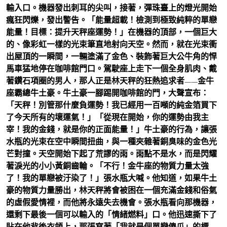
輸入口。機器發出刺耳的尖叫，接著，彈珠臺上的燈光開始
瘋狂閃爍，發出警告。「能量超載！檢測到極致純粹的單戀
能量！目標：提升天秤座運勢！」在機器的頂部，一個巨大
的、像彩虹一樣的光束筆直地射向天空。然而，就在光束衝
出屋頂的一瞬間，一輛塗滿了金色、裝飾著巨大公牛角的悍
馬車猛地停在咖啡館門口。駕駛座上走下一個全身肌肉、戴
著鑽石項圈的男人，那人正是林天秤的狂熱追求者——金牛
座霸總牛土豪。牛土豪一腳踢開咖啡館的門，大聲宣布：
「天秤！別管那什麼負運勢！我已經用一百噸的純金箔買下
了今天所有的壞運氣！」「從現在開始，你的運勢由我主
宰！我的金錢，就是你的正面能量！」牛土豪的行為，讓張
水瓶的光束在空中瞬間扭曲，與一種夾雜著銅臭味的金色光
芒對撞。天空開始下起了荒謬的雨。雨點不是水，而是閃耀
著淚光的小小黃銅齒輪。「不行！金牛座的物質力量太強
了！我的單戀被汙染了！」張水瓶大喊。他知道，如果牛土
豪的物質力量勝出，林天秤將會被困在一個充滿金錢和俗氣
的虛假愛情裡，而他將永遠失去機會。張水瓶看向那機器，
還剩下最後一個可以輸入的「情緒燃料」口。他迅速撕下了
貼在他背後衣領上，那張寫著「我就是個單戀傻瓜」的標