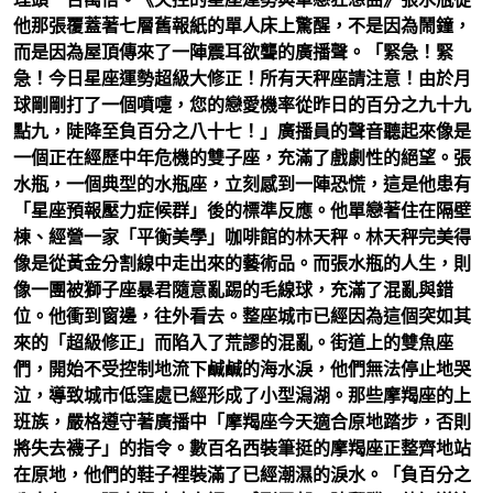
他那張覆蓋著七層舊報紙的單人床上驚醒，不是因為鬧鐘，
而是因為屋頂傳來了一陣震耳欲聾的廣播聲。「緊急！緊
急！今日星座運勢超級大修正！所有天秤座請注意！由於月
球剛剛打了一個噴嚏，您的戀愛機率從昨日的百分之九十九
點九，陡降至負百分之八十七！」廣播員的聲音聽起來像是
一個正在經歷中年危機的雙子座，充滿了戲劇性的絕望。張
水瓶，一個典型的水瓶座，立刻感到一陣恐慌，這是他患有
「星座預報壓力症候群」後的標準反應。他單戀著住在隔壁
棟、經營一家「平衡美學」咖啡館的林天秤。林天秤完美得
像是從黃金分割線中走出來的藝術品。而張水瓶的人生，則
像一團被獅子座暴君隨意亂踢的毛線球，充滿了混亂與錯
位。他衝到窗邊，往外看去。整座城市已經因為這個突如其
來的「超級修正」而陷入了荒謬的混亂。街道上的雙魚座
們，開始不受控制地流下鹹鹹的海水淚，他們無法停止地哭
泣，導致城市低窪處已經形成了小型潟湖。那些摩羯座的上
班族，嚴格遵守著廣播中「摩羯座今天適合原地踏步，否則
將失去襪子」的指令。數百名西裝筆挺的摩羯座正整齊地站
在原地，他們的鞋子裡裝滿了已經潮濕的淚水。「負百分之