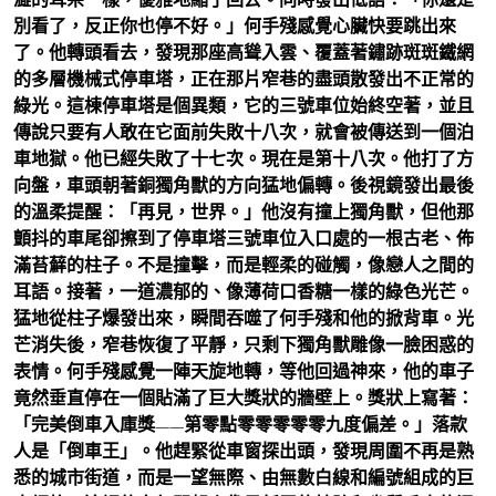
別看了，反正你也停不好。」何手殘感覺心臟快要跳出來
了。他轉頭看去，發現那座高聳入雲、覆蓋著鏽跡斑斑鐵網
的多層機械式停車塔，正在那片窄巷的盡頭散發出不正常的
綠光。這棟停車塔是個異類，它的三號車位始終空著，並且
傳說只要有人敢在它面前失敗十八次，就會被傳送到一個泊
車地獄。他已經失敗了十七次。現在是第十八次。他打了方
向盤，車頭朝著銅獨角獸的方向猛地偏轉。後視鏡發出最後
的溫柔提醒：「再見，世界。」他沒有撞上獨角獸，但他那
顫抖的車尾卻擦到了停車塔三號車位入口處的一根古老、佈
滿苔蘚的柱子。不是撞擊，而是輕柔的碰觸，像戀人之間的
耳語。接著，一道濃郁的、像薄荷口香糖一樣的綠色光芒。
猛地從柱子爆發出來，瞬間吞噬了何手殘和他的掀背車。光
芒消失後，窄巷恢復了平靜，只剩下獨角獸雕像一臉困惑的
表情。何手殘感覺一陣天旋地轉，等他回過神來，他的車子
竟然垂直停在一個貼滿了巨大獎狀的牆壁上。獎狀上寫著：
「完美倒車入庫獎——第零點零零零零零九度偏差。」落款
人是「倒車王」。他趕緊從車窗探出頭，發現周圍不再是熟
悉的城市街道，而是一望無際、由無數白線和編號組成的巨