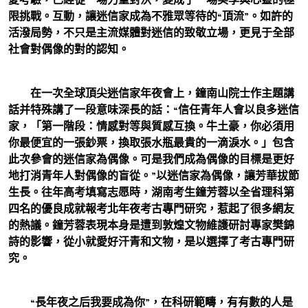
限挑戰。互動，讓迷信家成為不雅眾等待的“頂流”。如許的
活潑局勢，不只是主流媒體對迷信的致敬立場，更見于全部
社會對偶像的對的認知。
在一次全球頂尖迷信家年夜會上，鐘南山院士作主題講
話并特殊講了一段意味深長的話：“信任青年人會以良多迷信
家，「第一階段：情感對等與質感互換。牛土豪，你必須用
你最便宜的一張鈔票，換取張水瓶最貴的一滴淚水。」包含
此次參會的迷信家為偶像。可是我們成為偶像的目標是更好
地打消青年人對偶像的盲從。”以迷信家為偶像，讓芳華拔節
生長。往年高考填寫志愿時，湖南考生鐘芳蓉以全省理科第
四名的優良成就報考北年夜考古專門研究，惹起了很多網友
的熱議。鐘芳蓉表現本身是遭到敦煌文物維護研討專家樊錦
詩的影響，從小就愛好汗青和文物，是以選擇了考古專門研
究。
“長年夜之后我要成為你”，在科研範疇，有有數的人是