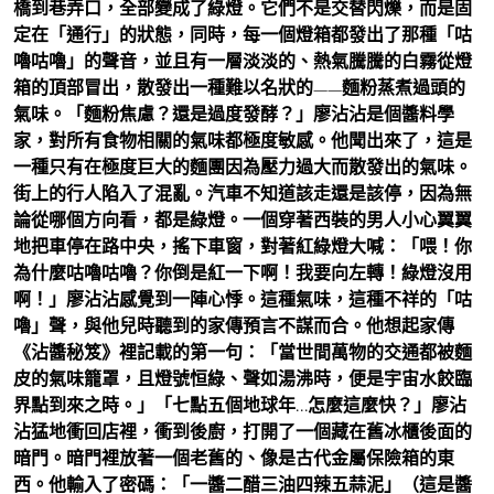
橋到巷弄口，全部變成了綠燈。它們不是交替閃爍，而是固
定在「通行」的狀態，同時，每一個燈箱都發出了那種「咕
嚕咕嚕」的聲音，並且有一層淡淡的、熱氣騰騰的白霧從燈
箱的頂部冒出，散發出一種難以名狀的——麵粉蒸煮過頭的
氣味。「麵粉焦慮？還是過度發酵？」廖沾沾是個醬料學
家，對所有食物相關的氣味都極度敏感。他聞出來了，這是
一種只有在極度巨大的麵團因為壓力過大而散發出的氣味。
街上的行人陷入了混亂。汽車不知道該走還是該停，因為無
論從哪個方向看，都是綠燈。一個穿著西裝的男人小心翼翼
地把車停在路中央，搖下車窗，對著紅綠燈大喊：「喂！你
為什麼咕嚕咕嚕？你倒是紅一下啊！我要向左轉！綠燈沒用
啊！」廖沾沾感覺到一陣心悸。這種氣味，這種不祥的「咕
嚕」聲，與他兒時聽到的家傳預言不謀而合。他想起家傳
《沾醬秘笈》裡記載的第一句：「當世間萬物的交通都被麵
皮的氣味籠罩，且燈號恒綠、聲如湯沸時，便是宇宙水餃臨
界點到來之時。」「七點五個地球年…怎麼這麼快？」廖沾
沾猛地衝回店裡，衝到後廚，打開了一個藏在舊冰櫃後面的
暗門。暗門裡放著一個老舊的、像是古代金屬保險箱的東
西。他輸入了密碼：「一醬二醋三油四辣五蒜泥」（這是醬