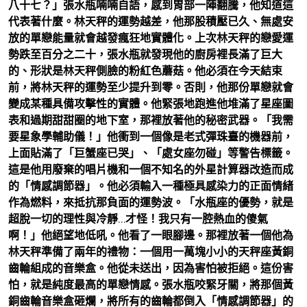
八十七？」張水瓶喃喃自語，感到胃部一陣翻騰，他知道這
代表著什麼。林天秤的運勢越差，他那股積壓已久、無處安
放的單戀能量就會越發瘋狂地實體化。上次林天秤的戀愛運
勢跌至百分之二十，張水瓶就發現他的廚房裡長滿了巨大
的、形狀是林天秤側臉的粉紅色蘑菇。他必須在今天結束
前，將林天秤的運勢至少提升到零。否則，他那份單戀就會
變成某種具備攻擊性的實體。他緊張地跑進他堆滿了星座圖
表和過期甜甜圈的地下室，那裡放著他的秘密武器。「我需
要星象學輔助儀！」他衝到一個像是老式彈珠臺的機器前，
上面貼滿了「巨蟹座已哭」、「處女座勿碰」等警告標籤。
這是他用廢棄的唱片機和一個不知名的外星計算器改造而成
的「情感調節器」。他必須輸入一種極具感染力的正面情緒
作為燃料，來抵抗那負面的運勢波。「水瓶座的優勢，就是
超脫一切的理性與冷靜…才怪！我只有一腔熱血的傻氣
啊！」他絕望地低吼。他看了一眼腳邊。那裡放著一個他為
林天秤準備了兩年的禮物：一個用一萬塊小小的天秤座黃銅
齒輪組成的音樂盒。他從未送出，因為害怕被拒絕。這份害
怕，就是純度最高的單戀情感。張水瓶咬緊牙關，將那個黃
銅齒輪音樂盒砸爛，將所有的齒輪都倒入「情感調節器」的