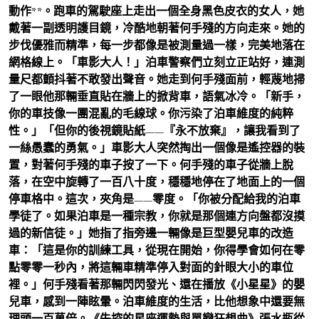
動作**。跑車的駕駛座上走出一個全身黑色皮衣的女人，她
戴著一副透明護目鏡，冷酷地朝著何手殘的方向走來。她的
步伐優雅而精準，每一步都像是被測量過一樣，完美地落在
網格線上。「車影大人！」泊車警察們立刻立正站好，連測
量尺都顫抖著不敢發出聲音。她走到何手殘面前，輕蔑地掃
了一眼他那輛垂直貼在牆上的掀背車，語氣冰冷。「新手，
你的車技像一團混亂的毛線球。你污染了泊車維度的純粹
性。」「但你的後視鏡貼紙——『永不放棄』，讓我看到了
一絲愚蠢的勇氣。」車影大人突然掏出一個像是遙控器的裝
置，對著何手殘的車子按了一下。何手殘的車子從牆上脫
落，在空中旋轉了一百八十度，穩穩地停在了地面上的一個
停車格中。這次，夾角是——零度。「你被分配給我的泊車
學徒了。如果泊車是一種宗教，你就是那個連方向盤都沒摸
過的新信徒。」她指了指旁邊一輛像是巨型嬰兒車的改造
車：「這是你的訓練工具，從現在開始，你得學會如何在零
點零零一秒內，將這輛車精準停入對面的針眼大小的車位
裡。」何手殘看著那輛閃閃發光、還在播放《小星星》的嬰
兒車，感到一陣眩暈。泊車維度的生活，比他想象中還要無
理頭一百萬倍。《失控的星座運勢與單戀狂想曲》張水瓶從