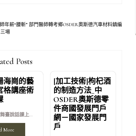
年薪“腰斬” 部門醫師轉考鄉OSDER奧斯德汽車材料鎮編
兩三場
ated Posts
楊海崗的藝
[加工技術]枸杞酒
宮格講座術
的制造方法_中
課
OSDER奧斯德零
件商國發展門戶
舞臺說話課上...
網－國家發展門
戶
d More