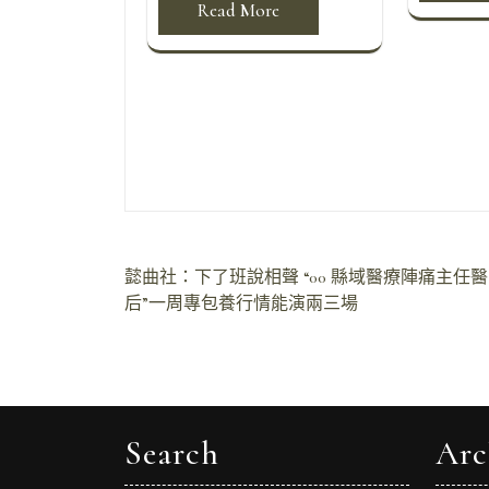
Read More
文
懿曲社：下了班說相聲 “00
縣域醫療陣痛主任醫師
后”一周專包養行情能演兩三場
章
導
覽
Search
Arc