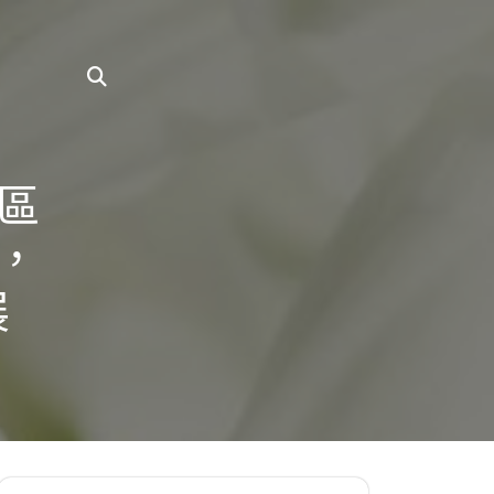
區
”，
展