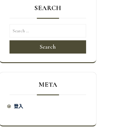
SEARCH
Search
META
登入