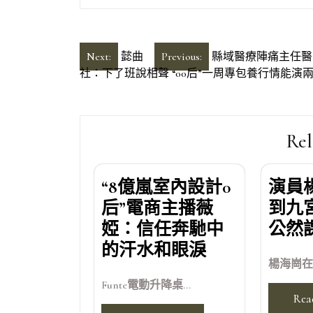
文
Next:
懿曲
Previous:
縣域醫療陣痛主任醫師
社：下了班說相聲 “00后”一周專包養行情能演
章
導
覽
Rel
“8億嵐室內設計0
演員
后”電商主播薇
到九
婭：信任奔馳中
公然
的汗水和眼淚
楊海崗在
Funte電動升降桌...
Rea