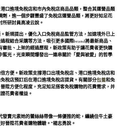
、港口進境免稅店和市內免稅店商品品類，整合其運營品類
調劑，進一個步驟豐盛了免稅店運營品類，將更好知足花
討所研討員高凌云說。
晤。新規提出，優化入口免稅商品監管方法，加速境外已上
程結合采購等方法，吸引更多國際brand將最新商品、
有審批、上架的經過歷程，新政策有助于讓花費者更快購
中藍光，光束瞬間爆發出一連串關於「愛與被愛」的哲學
加倍方便。新政策支撐港口出境免稅店、港口進境免稅店和
內免稅店預訂后在港口進境免稅店提貨。有關部分
包養
和免
，晉陞方便化程度，充足知足搭客免稅購物的花費需求，并
保證花費者權益。
代發賣元素她的蕾絲絲帶像一條優雅的蛇，纏繞住牛土豪
更好晉陞花費者購物體驗。”楊志勇說。