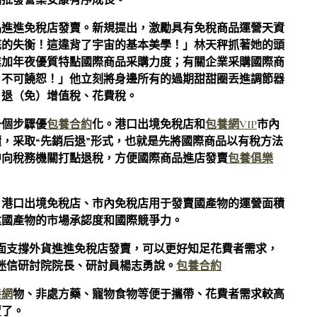
品批發營業安康有序成長。
品進進免稅店發賣。新規提出，激勵具有免稅商品運營天資
底的失衡！這違背了宇宙的基本美學！」林天秤抓著她的頭
業加年夜優質特點國際商品采購力度；有關企業采購國際商
！不可饒恕！」他立刻將身邊所有的過期甜甜圈丟進調節器
，退（免）增值稅、花費稅。
一個步驟優
包養合約
化。港口出境免稅店和
包養網VIP
市內
，采取“先銷后退”形式，也就是先將國際商品以有稅方法
中向稅務機關打點退稅，方便國際商品進店發賣
包養俱樂
。港口出境免稅店、市內免稅店用于發賣國產物的運營面積
陞國產物的市場承認度和國際競爭力。
面支撐外貨進進免稅店發賣，可以更好知足花費者需求，
迷信研討院院長、研討員楊志勇說。
包養合約
養網
物、非處方藥、寵物食物等便于攜帶、花費者需求較高
賣了。