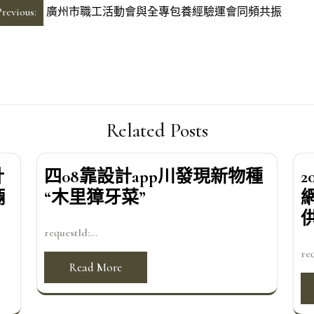
Previous:
廣州市職工活動會與全專包養經驗運會同頻共振
Related Posts
計
四08靠設計app川發現新物種
輛
“木里獐牙菜”
requestId:...
req
Read More