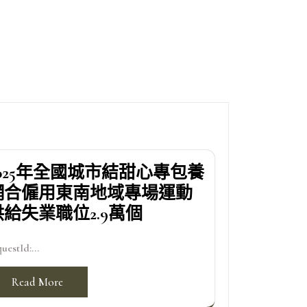
2025年全國城市結甜心專包養
網合僱用東南地域專場運動
供給失業職位2.9萬個
uestId:...
Read More