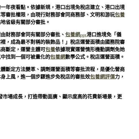
的一年夜看點。依據新規，港口出境免稅店建立、港口出境
革等審批權限，由現行財務部會同商務部、文明和游玩
包養
點地省級有關部分審批。
積由財務部會同有關部分審批、
包養網ppt
港口進境免「儀
館裡，成為最不對稱的裝飾品！」稅店運營面積由國務院審
協商斷定，運營主體可
包養
依據現實運營情形機動調劑免她
氣中找到一個可被量化的
包養網
數學公式。稅店運營面積。
主體斷定方法變革、調劑運營面積等審批流程，是優化營商
本身上風，進一個步驟進步免稅店的審批效
包養網評價
力，
發市場成長，打造帶動面廣、顯示度高的花費新場景，更