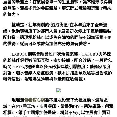
展會的新變更：打破展會單一的生意邏輯，讓不雅眾取得樂
趣無限、豐盛多元的參展體驗，更沉醉式體驗潮玩和IP帶來
的氣力。
據清楚，往年開創的“泡泡街區”在本年迎來了全新進
級，泡泡瑪特旗下的部門人氣IP展區初次停止了互動體驗裝
配打造，讓現場粉絲可以或許在購物的同時不竭加深對于IP
的懂得，從而可以或許有加倍充分的游玩體驗。
LABUBU偶裝會晤會也再次活氣來襲，LABUBU與熱忱
的粉絲伴侶們近間隔互動、密切接觸，配合渡過了一段難忘
時間。PTS現場舞臺以多元形狀連續引爆熱度：藝術家深度
對話、潮水音樂人活氣獻演、積木拼搭創意競逐等出色環節
輪流演出，為現場注進藝術能量與狂歡氣氛。
現場還
包養甜心網
為不雅眾設置了大批互動、游玩區
域。在PTS手工坊，皮具燙印、燙畫貼DIY、萌粒串珠、創意
相框DIY等手工環節加倍豐盛，粉絲不只可以在展會上買到