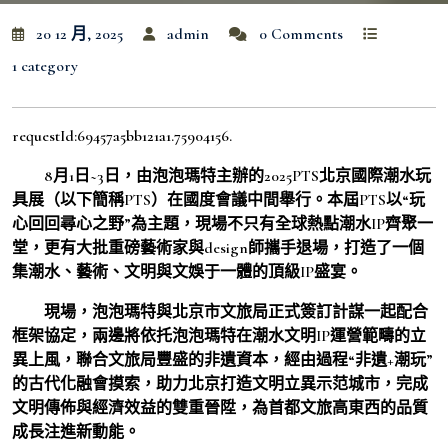
20 12 月, 2025
admin
0 Comments
1 category
requestId:69457a5bb121a1.75904156.
8月1日~3日，由泡泡瑪特主辦的2025PTS北京國際潮水玩
具展（以下簡稱PTS）在國度會議中間舉行。本屆PTS以“玩
心回回尋心之野”為主題，現場不只有全球熱點潮水IP齊聚一
堂，更有大批重磅藝術家與design師攜手退場，打造了一個
集潮水、藝術、文明與文娛于一體的頂級IP盛宴。
現場，泡泡瑪特與北京市文旅局正式簽訂計謀一起配合
框架協定，兩邊將依托泡泡瑪特在潮水文明IP運營範疇的立
異上風，聯合文旅局豐盛的非遺資本，經由過程“非遺+潮玩”
的古代化融會摸索，助力北京打造文明立異示范城市，完成
文明傳佈與經濟效益的雙重晉陞，為首都文旅高東西的品質
成長注進新動能。