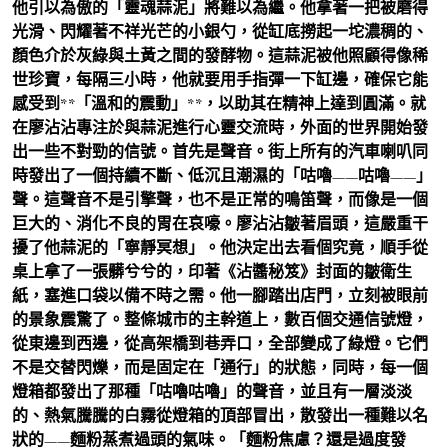
他引以為傲的「靈魂蒜泥」將難以為繼。他拿著一把被磨得
光滑、閃耀著不祥光芒的小銀勺，從缸底撈起一坨濃稠的、
顏色介於灰綠與土黃之間的發酵物。這蒜泥被他照顧得像稀
世珍寶，每隔三小時，他就要用手指彈一下缸邊，確保它能
感受到**「溫和的震動」**，以助其在精神上達到圓滿。就
在廖沾沾專注於與蒜泥進行心靈交流時，外面的世界開始發
出一些不對勁的信號。首先是聲音。街上所有的汽車喇叭同
時發出了一個持續不斷、低沉且潮濕的「咕嚕——咕嚕——」
聲。這聲音不是引擎聲，也不是正常的鳴笛聲，而像是一個
巨大的、消化不良的胃在哀嚎。廖沾沾皺著眉頭，這嚴重干
擾了他蒜泥的「寧靜冥想」。他決定出去看個究竟，順手從
桌上拿了一張髒兮兮的，印著《沾醬秘笈》封面的皺衛生
紙，塞進口袋以備不時之需。他一腳踏出店門，立刻被眼前
的景象震驚了。整條城市的主幹道上，數百個交通信號燈，
從東邊到西邊，從高架橋到巷弄口，全部變成了綠燈。它們
不是交替閃爍，而是固定在「通行」的狀態，同時，每一個
燈箱都發出了那種「咕嚕咕嚕」的聲音，並且有一層淡淡
的、熱氣騰騰的白霧從燈箱的頂部冒出，散發出一種難以名
狀的——麵粉蒸煮過頭的氣味。「麵粉焦慮？還是過度發