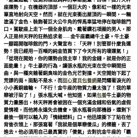
座運勢！」在機器的頂部，一個巨大的、像彩虹一樣的光束
筆直地射向天空。然而，就在光束衝出屋頂的一瞬間，一輛
塗滿了金色、裝飾著巨大公牛角的悍馬車猛地停在咖啡館門
口。駕駛座上走下一個全身肌肉、戴著鑽石項圈的男人，那
人正是林天秤的狂熱追求者——金牛座霸總牛土豪。牛土豪
一腳踢開咖啡館的門，大聲宣布：「天秤！別管那什麼負運
勢！我已經用一百噸的純金箔買下了今天所有的壞運氣！」
「從現在開始，你的運勢由我主宰！我的金錢，就是你的正
面能量！」牛土豪的行為，讓張水瓶的光束在空中瞬間扭
曲，與一種夾雜著銅臭味的金色光芒對撞。天空開始下起了
荒謬的雨。雨點不是水，而
甜心寶貝包養網
是閃耀著淚光的
小小黃銅齒輪。「不行！金牛座的物質力量太強了！我的單
戀被汙染了！」張水瓶大喊。他知道，如果
包養
牛土豪的物
質力量勝出，林天秤將會被困在一個充滿金錢和俗氣的虛假
愛情裡，而他將永遠失去機會。張水瓶看向那機器，還剩下
最後一個可以輸入的「情緒燃料」口。他迅速撕下了貼在他
背後衣領上，那張寫著「我就是個單戀傻瓜」的標籤，丟了
進去。他必須用自己最真實的「傻氣」去對抗金牛座的「霸