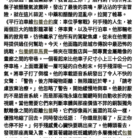
盤子被醋酸氣波震碎，發出了最後的哀鳴。廖沾沾的宇宙冒
險，就在這片蒜泥、中藥和醋酸的混亂中，拉開了帷幕。
《平行泊車維
包養合約
度：車位爭奪戰》何手殘的人生，被
兩個巨大的陰影籠罩著：停車費，以及平行泊車。他那輛老
舊的掀背車，彷彿繼承了他所有的駕駛焦慮，從未在他需要
時提供過任何幫助。今天，他面臨的是城市傳說中最恐怖的
挑戰，
包養網車馬費
一條夾在理髮店與一間專賣金屬雕像的
畫廊之間的窄巷。一個看起來比他車子尺寸小上三十公分的
停車格，上面還灑著一層可疑的白色粉末。何手殘深吸一口
氣。將車子打了倒檔。他的車載語音系統發出了令人不快的
女聲：「警告，後方障礙物距離：無限趨近於零。」「請考
慮放棄治療。」他忽略了警告，開始緩慢地倒車。他最討厭
的不是語音系統，而是那兩塊永遠在關鍵時刻自動收折的後
視鏡。當他需要它們來判斷車體與那座價值不菲的銅製獨角
獸雕像之間的距離
包養
時，它們卻像兩片羞澀的耳朵一樣，
優雅地縮了回去。同時發出低語：「你還是別看了，反正你
也停不好。」何手殘感覺心臟快要跳出來了。他轉頭看去，
發現那座高聳入雲、覆蓋著鏽跡斑斑鐵網的多層機械式
包養