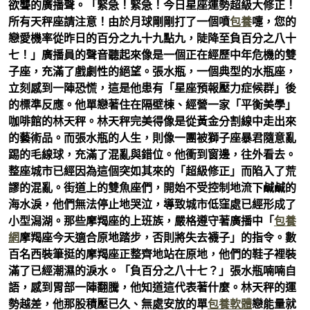
欲聾的廣播聲。「緊急！緊急！今日星座運勢超級大修正！
所有天秤座請注意！由於月球剛剛打了一個噴
包養
嚏，您的
戀愛機率從昨日的百分之九十九點九，陡降至負百分之八十
七！」廣播員的聲音聽起來像是一個正在經歷中年危機的雙
子座，充滿了戲劇性的絕望。張水瓶，一個典型的水瓶座，
立刻感到一陣恐慌，這是他患有「星座預報壓力症候群」後
的標準反應。他單戀著住在隔壁棟、經營一家「平衡美學」
咖啡館的林天秤。林天秤完美得像是從黃金分割線中走出來
的藝術品。而張水瓶的人生，則像一團被獅子座暴君隨意亂
踢的毛線球，充滿了混亂與錯位。他衝到窗邊，往外看去。
整座城市已經因為這個突如其來的「超級修正」而陷入了荒
謬的混亂。街道上的雙魚座們，開始不受控制地流下鹹鹹的
海水淚，他們無法停止地哭泣，導致城市低窪處已經形成了
小型潟湖。那些摩羯座的上班族，嚴格遵守著廣播中「
包養
網
摩羯座今天適合原地踏步，否則將失去襪子」的指令。數
百名西裝筆挺的摩羯座正整齊地站在原地，他們的鞋子裡裝
滿了已經潮濕的淚水。「負百分之八十七？」張水瓶喃喃自
語，感到胃部一陣翻騰，他知道這代表著什麼。林天秤的運
勢越差，他那股積壓已久、無處安放的單
包養軟體
戀能量就