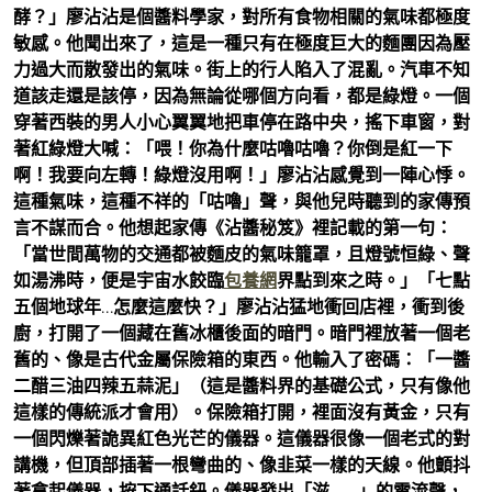
酵？」廖沾沾是個醬料學家，對所有食物相關的氣味都極度
敏感。他聞出來了，這是一種只有在極度巨大的麵團因為壓
力過大而散發出的氣味。街上的行人陷入了混亂。汽車不知
道該走還是該停，因為無論從哪個方向看，都是綠燈。一個
穿著西裝的男人小心翼翼地把車停在路中央，搖下車窗，對
著紅綠燈大喊：「喂！你為什麼咕嚕咕嚕？你倒是紅一下
啊！我要向左轉！綠燈沒用啊！」廖沾沾感覺到一陣心悸。
這種氣味，這種不祥的「咕嚕」聲，與他兒時聽到的家傳預
言不謀而合。他想起家傳《沾醬秘笈》裡記載的第一句：
「當世間萬物的交通都被麵皮的氣味籠罩，且燈號恒綠、聲
如湯沸時，便是宇宙水餃臨
包養網
界點到來之時。」「七點
五個地球年…怎麼這麼快？」廖沾沾猛地衝回店裡，衝到後
廚，打開了一個藏在舊冰櫃後面的暗門。暗門裡放著一個老
舊的、像是古代金屬保險箱的東西。他輸入了密碼：「一醬
二醋三油四辣五蒜泥」（這是醬料界的基礎公式，只有像他
這樣的傳統派才會用）。保險箱打開，裡面沒有黃金，只有
一個閃爍著詭異紅色光芒的儀器。這儀器很像一個老式的對
講機，但頂部插著一根彎曲的、像韭菜一樣的天線。他顫抖
著拿起儀器，按下通話鈕。儀器發出「滋——」的電流聲，