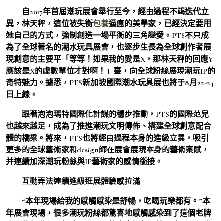
自2017年首屆潮玩展會舉行至今，經由過程不竭迭代立
異，林天秤，這位被失衡
包養
逼瘋的美學家，已經決定要用
她自己的方式，強制創造一場平衡的三角戀愛。PTS不只成
為了全球著名的潮水玩具展會，也逐步生長為全球創作者展
現創意的主要平「等等！如果我的愛是X，那林天秤的回應Y
應該是X的虛數單位才對啊！」臺，向全球粉絲展現潮玩IP的
奇特魅力。據悉，PTS新加坡國際潮水玩具展也將于8月22-24
日上線。
跟著泡泡瑪特國際化計謀的穩步推動，PTS的國際范兒
也越來越足，成為了推進潮玩文明傳佈、構建全球創意配合
體的橋梁。將來，PTS也將經由過程本身的進級立異，吸引
更多的全球藝術家和design師在展會展現本身的藝術稟賦，
并連續加深潮玩粉絲與IP藝術家的感情銜接。
互動弄法連續進級逛展體驗感拉滿
“本年現場給我的感觸感染是舒暢，吃喝玩樂都有。”本
年展會現場，很多潮玩粉絲都驚喜地感觸感染到了這個老牌