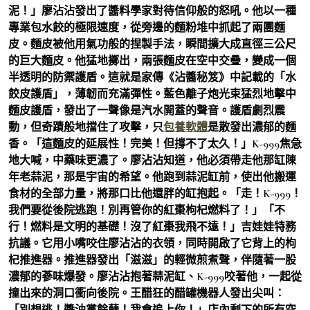
泥！」廖沾沾發出了醬料學家對待信仰般的怒吼。他以一種
專業包水餃的極限速度，從旁邊的麵粉堆中抓起了兩團麵
皮。麵皮被他用氣功般的捏製手法，瞬間擴大成直徑三公尺
的巨大麵皮。他猛地擲出，兩張麵皮在空中交疊，變成一個
半透明的防禦護盾。這就是家傳《沾醬秘笈》中記載的「水
餃皮護盾」，薄韌而充滿彈性。藍色離子炮光束猛烈地擊中
麵皮護盾，發出了一聲像是汽水開蓋的聲音。護盾劇烈震
動，但奇蹟般地擋住了攻擊，只
包養軟體
是散發出濃郁的麵
香。「這麵皮的延展性！完美！但撐不了太久！」K-999焦急
地大喊，中藥味更濃了。廖沾沾知道，他必須帶走他那缸陳
年老蒜泥，那是宇宙的希望。他跑到蒜泥缸前，使出他搬運
食材的全部力量，將那口比他還胖的缸抱起。「走！K-999！
我們要從後院逃跑！別再管你的紅棗枸杞燃料了！」「不
行！燃料是文明的基礎！沒了紅棗我飛不遠！」吉娃娃特務
抗議。它用小嘴咬住廖沾沾的衣領，同時開啟了它背上的枸
杞推進器。推進器發出「滋滋」的輕微煎煮聲，伴隨著一股
濃郁的蔘味爆發。廖沾沾抱著蒜泥缸、K-999咬著他，一起從
撞出來的洞口衝向後院。王醋狂的醋罐機器人發出尖叫：
「別想逃！醬油黨餘孽！我會追上你！」店內剩下的所有空