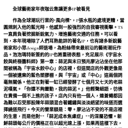
全球藝術家年夜咖云集讓更多IP被看見
作為全球潮玩行業的“風向標”，P張水瓶的處境更糟，當
圓規刺入他的藍光時，他感到一股強烈的自我審視衝擊。TS
一直肩負著挖掘新銳氣力、增進藝術交通的任務。可以看
到，本年現場除了人們耳熟能詳的著名IP，也有諸多新銳藝
術家和小眾design師退場，為粉絲帶來最前沿的藝術潮玩作
品。泡泡瑪特新簽約的IP也將重磅表態，充足展示《宇宙水
餃與終極醬料師》第一章：蒜泥與末日預兆廖沾沾坐在他那
間被稱為「宇宙水餃中心」的店裡，但這間店的外觀更像是
一個被遺棄的藍色塑膠棚，與「宇宙」或「中心」這兩個詞
毫無關係。他正在對著一缸已經發酵了七個月又七天的老蒜
泥嘆氣。「你還不夠靈動，我的蒜泥。」他輕聲細語，彷彿
在責備一個不上進的孩子。店內只有他一個人，連蒼蠅都因
為難以忍受那股陳年蒜頭混合著鐵鏽與淡淡絕望的味道而選
擇繞道飛行。今天的營業額是：零。廖沾沾不安的不是店裡
的生意，而是他對**「蒜泥成本焦慮症」**的深層恐懼。新
鮮蒜頭每公斤的價格正在以超光速上漲，如果再這樣下去，