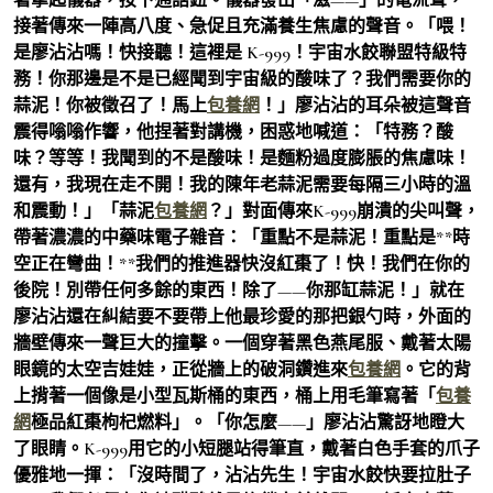
接著傳來一陣高八度、急促且充滿養生焦慮的聲音。「喂！
是廖沾沾嗎！快接聽！這裡是 K-999！宇宙水餃聯盟特級特
務！你那邊是不是已經聞到宇宙級的酸味了？我們需要你的
蒜泥！你被徵召了！馬上
包養網
！」廖沾沾的耳朵被這聲音
震得嗡嗡作響，他捏著對講機，困惑地喊道：「特務？酸
味？等等！我聞到的不是酸味！是麵粉過度膨脹的焦慮味！
還有，我現在走不開！我的陳年老蒜泥需要每隔三小時的溫
和震動！」「蒜泥
包養網
？」對面傳來K-999崩潰的尖叫聲，
帶著濃濃的中藥味電子雜音：「重點不是蒜泥！重點是**時
空正在彎曲！**我們的推進器快沒紅棗了！快！我們在你的
後院！別帶任何多餘的東西！除了——你那缸蒜泥！」就在
廖沾沾還在糾結要不要帶上他最珍愛的那把銀勺時，外面的
牆壁傳來一聲巨大的撞擊。一個穿著黑色燕尾服、戴著太陽
眼鏡的太空吉娃娃，正從牆上的破洞鑽進來
包養網
。它的背
上揹著一個像是小型瓦斯桶的東西，桶上用毛筆寫著「
包養
網
極品紅棗枸杞燃料」。「你怎麼——」廖沾沾驚訝地瞪大
了眼睛。K-999用它的小短腿站得筆直，戴著白色手套的爪子
優雅地一揮：「沒時間了，沾沾先生！宇宙水餃快要拉肚子