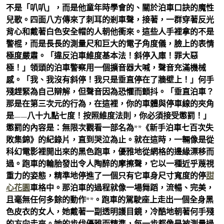
不是「叭叭」，而是他童年時學會的、關於泊車口訣的魔性
兒歌。四面八方傳來了刺耳的剎車聲，接著，一群穿著反光
背心和戴著白色安全帽的人朝他衝來。這些人手裡拿的不是
警棍，而是長長的測量尺和巨大的電子角度儀，臉上的表情
極度嚴肅。「違反泊車維度基本法！斜停入庫！罪大惡
極！」領頭的泊車警察用一個擴音器大喊，聲音充滿機械
感。「我、我沒有斜停！我只是垂直停在了牆壁上！」何手
殘趕緊為自己辯解，但聲音因為恐懼而顫抖。「垂直泊車？
那是在第三次元的行為，在這裡，你的車體與停車線的夾角
是——八十九點七度！按照維度法則，你必須接受懲罰！」
懲罰的內容是：無限次觀看一部名為**《新手泊車七百次失
敗集錦》的紀錄片，直到哭泣為止。就在這時，一輛像是從
科幻電影裡開出來的黑色跑車，優雅地從網格的邊緣漂移而
過。跑車的輪胎發出令人陶醉的摩擦聲，它以一種近乎蔑視
重力的姿態，精準地停進了一個只有它車身尺寸寬度的停
甜
心花園
車格中。那泊車的過程就像一場舞蹈，流暢、完美，
且毫無任何多餘的動作**。跑車的駕駛座上走出一個全身黑
色皮衣的女人，她戴著一副透明護目鏡，冷酷地朝著何手殘
的方向走來。她的步伐優雅而精準，每一步都像是被測量過