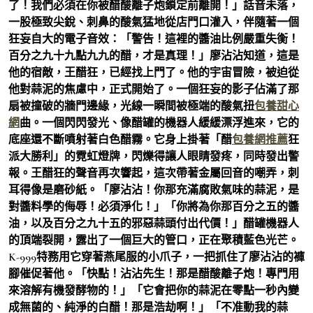
了！我們必須在你被醋酸離子炮鎖定前離開！」話音未落，
一股極致尖銳、刺鼻的酸氣猛地從店門口灌入，伴隨著一個
狂妄自大的電子音效：「警告！這裡的醬油比例嚴重失衡！
百分之九十九點九九的醋，才是真理！」廖沾沾知道，這是
他的宿敵，王醋狂，已經找上門了。他的宇宙冒險，被迫從
他對蒜泥的焦慮中，正式開始了。一個狂妄的影子佔滿了那
扇被撞破的牆門邊緣，光線一瞬間被極端的酸氣扭
包養甜心
網
曲。一個閃閃發光、像醋罐的機器人緩緩漂浮進來，它的
底座還不斷噴射著白色醋霧。它身上掛著「醋
包養網推薦
狂
派大勝利」的霓虹燈牌，閃爍得讓人眼睛發疼，同時發出警
報。王醋狂的聲音再次響起，這次帶著金屬回音的嘲弄，刺
耳得像是磨砂紙。「廖沾沾！你那充滿腐敗氣味的蒜泥，是
對醬料學的侮辱！必須淨化！」「你將為你那百分之五的醬
油，以及百分之九十五的邪惡蒜頭付出代價！」醋罐機器人
的頂端裂開，露出了一個巨大的管口，正在聚積藍色光芒。
K-999特務用它穿著燕尾服的小爪子，一把抓住了廖沾沾的褲
腳催促著他。「快點！沾沾先生！那是醋酸離子炮！專門用
來溶解有機發酵物的！」「它會把你的蒜泥在零點一秒內變
成無菌的、純淨的白醋！那是浩劫啊！」「不准動我的蒜