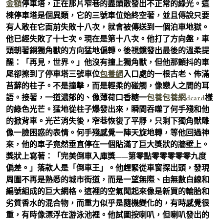
金額
停車塔，正在那片窄巷的盡頭散發出不正常的綠光。這
棟停車塔是個異類，它的三號車位始終空著，並且傳說只要
有人敢在它面前失敗十八次，就會被傳送到一個泊車地獄。
他已經失敗了十七次。現在是第十八次。他打了方向盤，車
頭朝著銅獨角獸的方向猛地偏轉。後視鏡發出最後的溫柔提
醒：「再見，世界。」他沒有撞上獨角獸，但他那顫抖的車
尾卻擦到了停車塔三號車位
包養網
入口處的一根古老、佈滿
苔蘚的柱子。不是撞擊，而是輕柔的碰觸，像戀人之間的耳
語。接著，一道濃郁的、像薄荷口香糖一
包養
包養網dcard
樣
的綠色光芒。猛地從柱子爆發出來，瞬間吞噬了何手殘和他
的掀背車。光芒消失後，窄巷恢復了平靜，只剩下獨角獸雕
像一臉困惑的表情。何手殘感覺一陣天旋地轉，等他回過神
來，他的車子竟然垂直停在一個貼滿了巨大獎狀的牆壁上。
獎狀上寫著：「完美倒車入庫獎——第零點零零零零零九度
偏差。」落款人是「倒車王」。他趕緊從車窗探出頭，發現
周圍不再是熟悉的城市街道，而是一望無際、由無數白線和
編號組成的巨大網格。這裡的空氣聞起來像是新買的輪胎和
劣質香水的混合物，而重力似乎是隨機變化的，有時感覺很
重，有時像漂浮在游泳池裡。他試圖按喇叭，但喇叭發出的