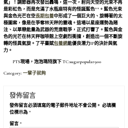
氣」！調節器再次發出轟鳴，這一次，射向天空的光束不再
是彩虹色，而是充滿了水瓶座特有的怪誕藍色**。藍色光束
與金色光芒在空
長期包養
中形成了一個巨大的、旋轉著的太
極圖案，像是在爭奪林天秤的靈魂。這場以星座運勢為賭
注、以單戀能量為武器的荒唐戰爭，正式打響了。藍色與金
色的光芒在林天秤咖啡館上空劇烈衝撞，創造出一個不斷旋
轉的怪異氣旋。了平臺賦
包養網
能優良潛力IP的決計與氣
力。
PTS現場，泡泡瑪特旗下 TC:sugarpopular900
Category:
一輩子就夠
發佈留言
發佈留言必須填寫的電子郵件地址不會公開。
必填欄
位標示為
*
留言
*