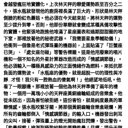
會越發瘋狂地實體化。上次林天秤的戀愛運勢跌至百分之二
十，張水瓶就發現他的廚房裡長滿了巨大的、形狀是林天秤
側臉的粉紅色蘑菇。他必須在今天結束前，將林天秤的運勢
至少提升到零。否則，他那份單戀就會變成某種具備攻擊性
的實體。他緊張地跑進他堆滿了星座圖表和過期甜甜圈的地
下室，那裡放著他的秘密武器。「我需要星象學輔助儀！」
他衝到一個像是老式彈珠臺的機器前，上面貼滿了「巨蟹座
已哭」、「處女座勿碰」等警告標籤。這是他用廢棄的唱片
機和一個不知名的外星計算器改造而成的「情感調節器」。
他必須輸入一種極具感染力的正面情緒作為燃料，來抵抗那
負面的運勢波。「水瓶座的優勢，就是超脫一切的理性與冷
靜…才怪！我只有一腔熱血的傻氣啊！」他絕望地低吼。他
看了一眼腳邊。那裡放著一個他為林天秤準備了兩年的禮
物：一個用一萬塊小小的天秤座黃銅齒輪組成的音樂盒。他
從未送出，因為害怕被拒絕。這份害怕，就是純度最高的單
戀情感。張水瓶咬緊牙關，將那個黃銅齒輪音樂盒砸爛，將
所有的齒輪都倒入「情感調節器」的輸入口。機器發出刺耳
的尖叫，接著，彈珠臺上的燈光開始瘋狂閃爍，發出警告。
「能量超載！檢測到極致純粹的單戀能量！目標：提升天秤