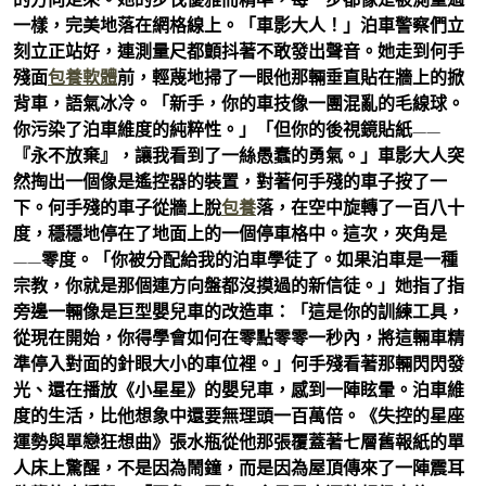
一樣，完美地落在網格線上。「車影大人！」泊車警察們立
刻立正站好，連測量尺都顫抖著不敢發出聲音。她走到何手
殘面
包養軟體
前，輕蔑地掃了一眼他那輛垂直貼在牆上的掀
背車，語氣冰冷。「新手，你的車技像一團混亂的毛線球。
你污染了泊車維度的純粹性。」「但你的後視鏡貼紙——
『永不放棄』，讓我看到了一絲愚蠢的勇氣。」車影大人突
然掏出一個像是遙控器的裝置，對著何手殘的車子按了一
下。何手殘的車子從牆上脫
包養
落，在空中旋轉了一百八十
度，穩穩地停在了地面上的一個停車格中。這次，夾角是
——零度。「你被分配給我的泊車學徒了。如果泊車是一種
宗教，你就是那個連方向盤都沒摸過的新信徒。」她指了指
旁邊一輛像是巨型嬰兒車的改造車：「這是你的訓練工具，
從現在開始，你得學會如何在零點零零一秒內，將這輛車精
準停入對面的針眼大小的車位裡。」何手殘看著那輛閃閃發
光、還在播放《小星星》的嬰兒車，感到一陣眩暈。泊車維
度的生活，比他想象中還要無理頭一百萬倍。《失控的星座
運勢與單戀狂想曲》張水瓶從他那張覆蓋著七層舊報紙的單
人床上驚醒，不是因為鬧鐘，而是因為屋頂傳來了一陣震耳