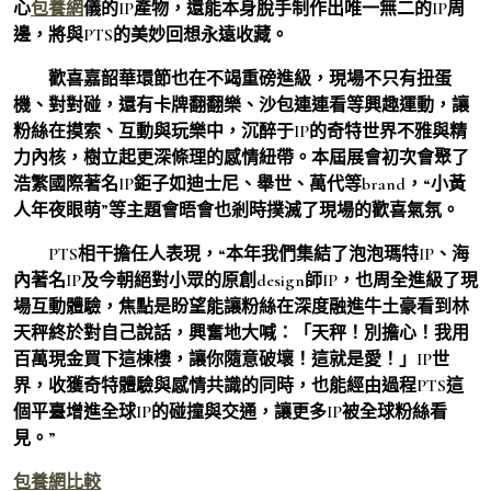
心
包養網
儀的IP產物，還能本身脫手制作出唯一無二的IP周
邊，將與PTS的美妙回想永遠收藏。
歡喜嘉韶華環節也在不竭重磅進級，現場不只有扭蛋
機、對對碰，還有卡牌翻翻樂、沙包連連看等興趣運動，讓
粉絲在摸索、互動與玩樂中，沉醉于IP的奇特世界不雅與精
力內核，樹立起更深條理的感情紐帶。本屆展會初次會聚了
浩繁國際著名IP鉅子如迪士尼、舉世、萬代等brand，“小黃
人年夜眼萌”等主題會晤會也剎時撲滅了現場的歡喜氣氛。
PTS相干擔任人表現，“本年我們集結了泡泡瑪特IP、海
內著名IP及今朝絕對小眾的原創design師IP，也周全進級了現
場互動體驗，焦點是盼望能讓粉絲在深度融進牛土豪看到林
天秤終於對自己說話，興奮地大喊：「天秤！別擔心！我用
百萬現金買下這棟樓，讓你隨意破壞！這就是愛！」IP世
界，收獲奇特體驗與感情共識的同時，也能經由過程PTS這
個平臺增進全球IP的碰撞與交通，讓更多IP被全球粉絲看
見。”
包養網比較