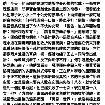
助。今天，他面臨的是城市傳說中最恐怖的挑戰，一條夾在
理髮店與一間專賣金屬雕像的畫廊之間的窄巷。一個看起來
比他車子尺寸小上三十公分的停車格，上面還灑著一層可疑
的白色粉末。何手殘深吸一口氣。將車子打了倒檔。他的車
載語音系統發出了令人不快的女聲：「警告，後方障礙物距
離：無限趨近於零。」「請考慮放棄治療。」他忽略了警
告，開始緩慢地倒車。他最討厭的不是語音系統，而是那兩
塊永遠在關鍵時刻自動收折的後視鏡。當他需要它們來判斷
車體與那座價值不菲的銅製獨角獸雕像之間的距離時，它們
卻像兩片羞澀的耳朵一樣，優雅地縮了回去。同時發出低
語：「你還是別看了，反正你也停不好。」何手殘感覺心臟
快要跳出來了。他轉頭看去，發現那座高聳入雲、覆蓋著鏽
跡斑斑鐵網的多層機械式停車塔，正在那片窄巷的盡頭散發
出不正常的綠光。這棟停車塔是個異類，它的三號車位始終
空著，並且傳說只要有人敢在它面前失敗十八次，就會被傳
送到一個泊車地獄。他已經失敗了十七次。現在是第十八
次。他打了方向盤，車頭朝著銅獨角獸的方向猛地偏轉。後
視鏡發出最後的溫柔提醒：「再見，世界。」他沒有撞上獨
角獸，但他那顫抖的車尾卻擦到了停車塔三號車位入口處的