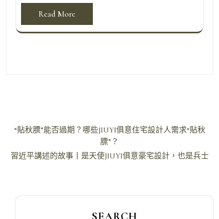
Read More
文
“貼秋膘”能否過期？哪些JIUYI俱意住宅設計人需求“貼秋
章
膘”？
導
習近平講述的故事丨是天使JIUYI俱意豪宅設計，也是兵士
覽
SEARCH