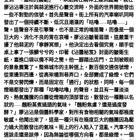
廖沾沾專注於與蒜泥進行心靈交流時，外面的世界開始發出
一些不對勁的信號。首先是聲音。街上所有的汽車喇叭同時
發出了一個持續不斷、低沉且潮濕的「咕嚕——咕嚕——」
聲。這聲音不是引擎聲，也不是正常的鳴笛聲，而像是一個
巨大的、消化不良的胃在哀嚎。廖沾沾皺著眉頭，這嚴重干
擾了他蒜泥的「寧靜冥想」。他決定出去看個究竟，順手從
桌上拿了一張髒兮兮的，印著《沾醬秘笈》封面的皺衛生
紙，塞進口袋以備不時之需。他一腳踏出店門，立刻被眼前
的景象震驚了。整條城市的主幹道上，數百個交通信號燈，
從東邊到西邊，從高架橋到巷弄口，全部變成了綠燈。它們
不是交替閃爍，而是固定在「通行」的狀態，同時，每一個
燈箱都發出了那種「咕嚕咕嚕」的聲音，並且有一層淡淡
的、熱氣騰騰的白霧從燈箱的頂部冒出，散發出一種難以名
狀的——麵粉蒸煮過頭的氣味。「麵粉焦慮？還是過度發
酵？」廖沾沾是個醬料學家，對所有食物相關的氣味都極度
敏感。他聞出來了，這是一種只有在極度巨大的麵團因為壓
力過大而散發出的氣味。街上的行人陷入了混亂。汽車不知
道該走還是該停，因為無論從哪個方向看，都是綠燈。一個