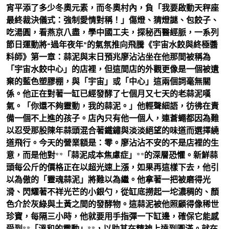
宵平添了多少冬奧元素，而冬奧村內，負「我要啟動天秤座
最終裁決儀式：強制愛情對稱！」傷燈、猜燈謎、包餃子、
吃湯圓，看燕京八盡，學中國工夫，探秘西醫經脈，一系列
節日運動將“過年夜年”的氣氛推向飛騰《宇宙水餃與終極醬
料師》第一章：蒜泥與末日預兆廖沾沾坐在他那間被稱為
「宇宙水餃中心」的店裡，但這間店的外觀更像是一個被遺
棄的藍色塑膠棚，與「宇宙」或「中心」這兩個詞毫無關
係。他正在對著一缸已經發酵了七個月又七天的老蒜泥嘆
氣。「你還不夠靈動，我的蒜泥。」他輕聲細語，彷彿在責
備一個不上進的孩子。店內只有他一個人，連蒼蠅都因為難
以忍受那股陳年蒜頭混合著鐵鏽與淡淡絕望的味道而選擇繞
道飛行。今天的營業額是：零。廖沾沾不安的不是店裡的生
意，而是他對**「蒜泥成本焦慮症」**的深層恐懼。新鮮蒜
頭每公斤的價格正在以超光速上漲，如果再這樣下去，他引
以為傲的「靈魂蒜泥」將難以為繼。他拿著一把被磨得光
滑、閃耀著不祥光芒的小銀勺，從缸底撈起一坨濃稠的、顏
色介於灰綠與土黃之間的發酵物。這蒜泥被他照顧得像稀世
珍寶，每隔三小時，他就要用手指彈一下缸邊，確保它能感
受到**「溫和的震動」**，以助其在精神上達到圓滿。就在