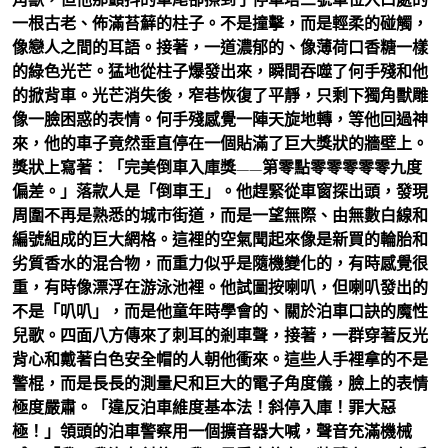
一根古老、佈滿苔蘚的柱子。不是撞擊，而是輕柔的碰觸，
像戀人之間的耳語。接著，一道濃郁的、像薄荷口香糖一樣
的綠色光芒。猛地從柱子爆發出來，瞬間吞噬了何手殘和他
的掀背車。光芒消失後，窄巷恢復了平靜，只剩下獨角獸雕
像一臉困惑的表情。何手殘感覺一陣天旋地轉，等他回過神
來，他的車子竟然垂直停在一個貼滿了巨大獎狀的牆壁上。
獎狀上寫著：「完美倒車入庫獎——第零點零零零零零九度
偏差。」落款人是「倒車王」。他趕緊從車窗探出頭，發現
周圍不再是熟悉的城市街道，而是一望無際、由無數白線和
編號組成的巨大網格。這裡的空氣聞起來像是新買的輪胎和
劣質香水的混合物，而重力似乎是隨機變化的，有時感覺很
重，有時像漂浮在游泳池裡。他試圖按喇叭，但喇叭發出的
不是「叭叭」，而是他童年時學會的、關於泊車口訣的魔性
兒歌。四面八方傳來了刺耳的剎車聲，接著，一群穿著反光
背心和戴著白色安全帽的人朝他衝來。這些人手裡拿的不是
警棍，而是長長的測量尺和巨大的電子角度儀，臉上的表情
極度嚴肅。「違反泊車維度基本法！斜停入庫！罪大惡
極！」領頭的泊車警察用一個擴音器大喊，聲音充滿機械