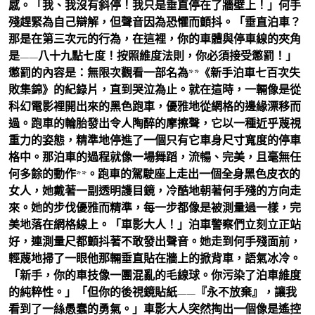
感。「我、我沒有斜停！我只是垂直停在了牆壁上！」何手
殘趕緊為自己辯解，但聲音因為恐懼而顫抖。「垂直泊車？
那是在第三次元的行為，在這裡，你的車體與停車線的夾角
是——八十九點七度！按照維度法則，你必須接受懲罰！」
懲罰的內容是：無限次觀看一部名為**《新手泊車七百次失
敗集錦》的紀錄片，直到哭泣為止。就在這時，一輛像是從
科幻電影裡開出來的黑色跑車，優雅地從網格的邊緣漂移而
過。跑車的輪胎發出令人陶醉的摩擦聲，它以一種近乎蔑視
重力的姿態，精準地停進了一個只有它車身尺寸寬度的停車
格中。那泊車的過程就像一場舞蹈，流暢、完美，且毫無任
何多餘的動作**。跑車的駕駛座上走出一個全身黑色皮衣的
女人，她戴著一副透明護目鏡，冷酷地朝著何手殘的方向走
來。她的步伐優雅而精準，每一步都像是被測量過一樣，完
美地落在網格線上。「車影大人！」泊車警察們立刻立正站
好，連測量尺都顫抖著不敢發出聲音。她走到何手殘面前，
輕蔑地掃了一眼他那輛垂直貼在牆上的掀背車，語氣冰冷。
「新手，你的車技像一團混亂的毛線球。你污染了泊車維度
的純粹性。」「但你的後視鏡貼紙——『永不放棄』，讓我
看到了一絲愚蠢的勇氣。」車影大人突然掏出一個像是遙控