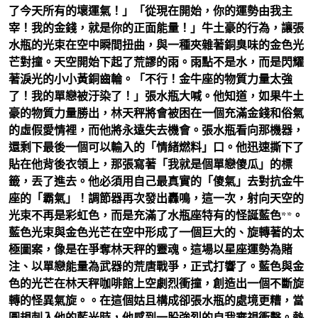
了今天所有的壞運氣！」「從現在開始，你的運勢由我主
宰！我的金錢，就是你的正面能量！」牛土豪的行為，讓張
水瓶的光束在空中瞬間扭曲，與一種夾雜著銅臭味的金色光
芒對撞。天空開始下起了荒謬的雨。雨點不是水，而是閃耀
著淚光的小小黃銅齒輪。「不行！金牛座的物質力量太強
了！我的單戀被汙染了！」張水瓶大喊。他知道，如果牛土
豪的物質力量勝出，林天秤將會被困在一個充滿金錢和俗氣
的虛假愛情裡，而他將永遠失去機會。張水瓶看向那機器，
還剩下最後一個可以輸入的「情緒燃料」口。他迅速撕下了
貼在他背後衣領上，那張寫著「我就是個單戀傻瓜」的標
籤，丟了進去。他必須用自己最真實的「傻氣」去對抗金牛
座的「霸氣」！調節器再次發出轟鳴，這一次，射向天空的
光束不再是彩虹色，而是充滿了水瓶座特有的怪誕藍色**。
藍色光束與金色光芒在空中形成了一個巨大的、旋轉著的太
極圖案，像是在爭奪林天秤的靈魂。這場以星座運勢為賭
注、以單戀能量為武器的荒唐戰爭，正式打響了。藍色與金
色的光芒在林天秤咖啡館上空劇烈衝撞，創造出一個不斷旋
轉的怪異氣旋。。在這個姑且構成卻張水瓶的處境更糟，當
圓規刺入他的藍光時，他感到一股強烈的自我審視衝擊。熱