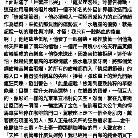
上面貼滿了「巨蟹座已哭」、「處女座勿碰」等警告標籤。
這是他用廢棄的唱片機和一個不知名的外星計算器改造而成
的「情感調節器」。他必須輸入一種極具感染力的正面情緒
作為燃料，來抵抗那負面的運勢波。「水瓶座的優勢，就是
超脫一切的理性與冷靜…才怪！我只有一腔熱血的傻氣
啊！」他絕望地低吼。他看了一眼腳邊。那裡放著一個他為
林天秤準備了兩年的禮物：一個用一萬塊小小的天秤座黃銅
齒輪組成的音樂盒。他從未送出，因為害怕被拒絕。這份害
怕，就是純度最高的單戀情感。張水瓶咬緊牙關，將那個黃
銅齒輪音樂盒砸爛，將所有的齒輪都倒入「情感調節器」的
輸入口。機器發出刺耳的尖叫，接著，彈珠臺上的燈光開始
瘋狂閃爍，發出警告。「能量超載！檢測到極致純粹的單戀
能量！目標：提升天秤座運勢！」在機器的頂部，一個巨大
的、像彩虹一樣的光束筆直地射向天空。然而，就在光束衝
出屋頂的一瞬間，一輛塗滿了金色、裝飾著巨大公牛角的悍
馬車猛地停在咖啡館門口。駕駛座上走下一個全身肌肉、戴
著鑽石項圈的男人，那人正是林天秤的狂熱追求者——金牛
座霸總牛土豪。牛土豪一腳踢開咖啡館的門，大聲宣布：
「天秤！別管那什麼負運勢！我已經用一百噸的純金箔買下