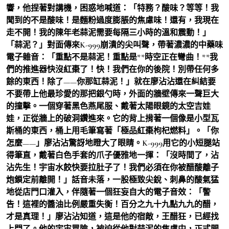
響，他捏著對講機，困惑地喊道：「特務？酸味？等等！我
聞到的不是酸味！是麵粉過度膨脹的焦慮味！還有，我現在
走不開！我的陳年老蒜泥需要每隔三小時的溫和震動！」
「蒜泥？」對面傳來K-999崩潰的尖叫聲，帶著濃濃的中藥味
電子雜音：「重點不是蒜泥！重點是**時空正在彎曲！**我
們的推進器快沒紅棗了！快！我們在你的後院！別帶任何多
餘的東西！除了——你那缸蒜泥！」就在廖沾沾還在糾結要
不要帶上他最珍愛的那把銀勺時，外面的牆壁傳來一聲巨大
的撞擊。一個穿著黑色燕尾服、戴著太陽眼鏡的太空吉娃
娃，正從牆上的破洞鑽進來。它的背上揹著一個像是小型瓦
斯桶的東西，桶上用毛筆寫著「極品紅棗枸杞燃料」。「你
怎麼——」廖沾沾驚訝地瞪大了眼睛。K-999用它的小短腿站
得筆直，戴著白色手套的爪子優雅地一揮：「沒時間了，沾
沾先生！宇宙水餃快要拉肚子了！我們必須在你被醋酸離子
炮鎖定前離開！」話音未落，一股極致尖銳、刺鼻的酸氣猛
地從店門口灌入，伴隨著一個狂妄自大的電子音效：「警
告！這裡的醬油比例嚴重失衡！百分之九十九點九九的醋，
才是真理！」廖沾沾知道，這是他的宿敵，王醋狂，已經找
上門了。他的宇宙冒險，被迫從他對蒜泥的焦慮中，正式開