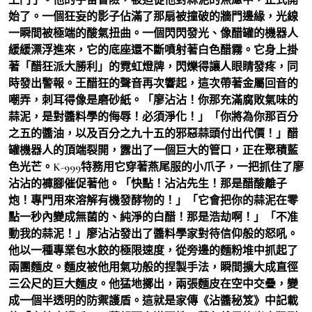
始了。一個狂妄的影子佔滿了那扇被撞破的牆門邊緣，光線
一瞬間被極端的酸氣扭曲。一個閃閃發光、像醋罐的機器人
緩緩漂浮進來，它的底座還不斷噴射著白色醋霧。它身上掛
著「醋狂派大勝利」的霓虹燈牌，閃爍得讓人眼睛發疼，同
時發出警報。王醋狂的聲音再次響起，這次帶著金屬回音的
嘲弄，刺耳得像是磨砂紙。「廖沾沾！你那充滿腐敗氣味的
蒜泥，是對醬料學的侮辱！必須淨化！」「你將為你那百分
之五的醬油，以及百分之九十五的邪惡蒜頭付出代價！」醋
罐機器人的頂端裂開，露出了一個巨大的管口，正在聚積藍
色光芒。K-999特務用它穿著燕尾服的小爪子，一把抓住了廖
沾沾的褲腳催促著他。「快點！沾沾先生！那是醋酸離子
炮！專門用來溶解有機發酵物的！」「它會把你的蒜泥在零
點一秒內變成無菌的、純淨的白醋！那是浩劫啊！」「不准
動我的蒜泥！」廖沾沾發出了醬料學家對待信仰般的怒吼。
他以一種專業包水餃的極限速度，從旁邊的麵粉堆中抓起了
兩團麵皮。麵皮被他用氣功般的捏製手法，瞬間擴大成直徑
三公尺的巨大麵皮。他猛地擲出，兩張麵皮在空中交疊，變
成一個半透明的防禦護盾。這就是家傳《沾醬秘笈》中記載