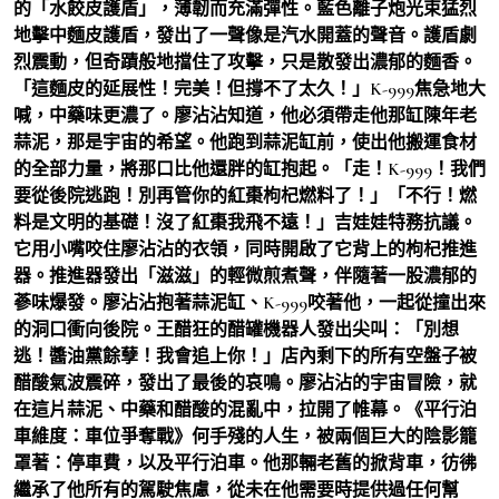
的「水餃皮護盾」，薄韌而充滿彈性。藍色離子炮光束猛烈
地擊中麵皮護盾，發出了一聲像是汽水開蓋的聲音。護盾劇
烈震動，但奇蹟般地擋住了攻擊，只是散發出濃郁的麵香。
「這麵皮的延展性！完美！但撐不了太久！」K-999焦急地大
喊，中藥味更濃了。廖沾沾知道，他必須帶走他那缸陳年老
蒜泥，那是宇宙的希望。他跑到蒜泥缸前，使出他搬運食材
的全部力量，將那口比他還胖的缸抱起。「走！K-999！我們
要從後院逃跑！別再管你的紅棗枸杞燃料了！」「不行！燃
料是文明的基礎！沒了紅棗我飛不遠！」吉娃娃特務抗議。
它用小嘴咬住廖沾沾的衣領，同時開啟了它背上的枸杞推進
器。推進器發出「滋滋」的輕微煎煮聲，伴隨著一股濃郁的
蔘味爆發。廖沾沾抱著蒜泥缸、K-999咬著他，一起從撞出來
的洞口衝向後院。王醋狂的醋罐機器人發出尖叫：「別想
逃！醬油黨餘孽！我會追上你！」店內剩下的所有空盤子被
醋酸氣波震碎，發出了最後的哀鳴。廖沾沾的宇宙冒險，就
在這片蒜泥、中藥和醋酸的混亂中，拉開了帷幕。《平行泊
車維度：車位爭奪戰》何手殘的人生，被兩個巨大的陰影籠
罩著：停車費，以及平行泊車。他那輛老舊的掀背車，彷彿
繼承了他所有的駕駛焦慮，從未在他需要時提供過任何幫