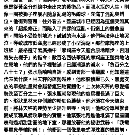
像是從黃金分割線中走出來的藝術品。而張水瓶的人生，則
像一團被獅子座暴君隨意亂踢的毛線球，充滿了混亂與錯
位。他衝到窗邊，往外看去。整座城市已經因為這個突如其
來的「超級修正」而陷入了荒謬的混亂。街道上的雙魚座
們，開始不受控制地流下鹹鹹的海水淚，他們無法停止地哭
泣，導致城市低窪處已經形成了小型潟湖。那些摩羯座的上
班族，嚴格遵守著廣播中「摩羯座今天適合原地踏步，否則
將失去襪子」的指令。數百名西裝筆挺的摩羯座正整齊地站
在原地，他們的鞋子裡裝滿了已經潮濕的淚水。「負百分之
八十七？」張水瓶喃喃自語，感到胃部一陣翻騰，他知道這
代表著什麼。林天秤的運勢越差，他那股積壓已久、無處安
放的單戀能量就會越發瘋狂地實體化。上次林天秤的戀愛運
勢跌至百分之二十，張水瓶就發現他的廚房裡長滿了巨大
的、形狀是林天秤側臉的粉紅色蘑菇。他必須在今天結束
前，將林天秤的運勢至少提升到零。否則，他那份單戀就會
變成某種具備攻擊性的實體。他緊張地跑進他堆滿了星座圖
表和過期甜甜圈的地下室，那裡放著他的秘密武器。「我需
要星象學輔助儀！」他衝到一個像是老式彈珠臺的機器前，