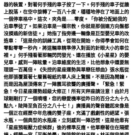
器的裝置，對著何手殘的車子按了一下。何手殘的車子從牆
上脫落，在空中旋轉了一百八十度，穩穩地停在了地面上的
一個停車格中。這次，夾角是——零度。「你被分配給我的
泊車學徒了。如果泊車是一種宗教，你就是那個連方向盤都
沒摸過的新信徒。」她指了指旁邊一輛像是巨型嬰兒車的改
造車：「這是你的訓練工具，從現在開始，你得學會如何在
零點零零一秒內，將這輛車精準停入對面的針眼大小的車位
裡。」何手殘看著那輛閃閃發光、還在播放《小星星》的嬰
兒車，感到一陣眩暈。泊車維度的生活，比他想象中還要無
理頭一百萬倍。《失控的星座運勢與單戀狂想曲》張水瓶從
他那張覆蓋著七層舊報紙的單人床上驚醒，不是因為鬧鐘，
而是因為屋頂傳來了一陣震耳欲聾的廣播聲。「緊急！緊
急！今日星座運勢超級大修正！所有天秤座請注意！由於月
球剛剛打了一個噴嚏，您的戀愛機率從昨日的百分之九十九
點九，陡降至負百分之八十七！」廣播員的聲音聽起來像是
一個正在經歷中年危機的雙子座，充滿了戲劇性的絕望。張
水瓶，一個典型的水瓶座，立刻感到一陣恐慌，這是他患有
「星座預報壓力症候群」後的標準反應。他單戀著住在隔壁
棟、經營一家「平衡美學」咖啡館的林天秤。林天秤完美得