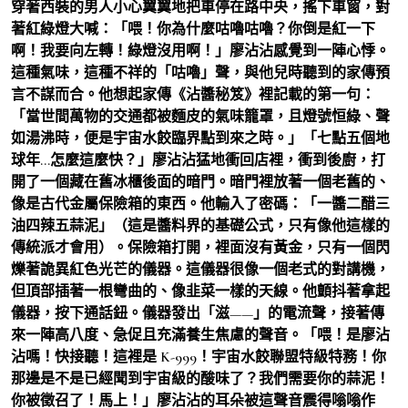
穿著西裝的男人小心翼翼地把車停在路中央，搖下車窗，對
著紅綠燈大喊：「喂！你為什麼咕嚕咕嚕？你倒是紅一下
啊！我要向左轉！綠燈沒用啊！」廖沾沾感覺到一陣心悸。
這種氣味，這種不祥的「咕嚕」聲，與他兒時聽到的家傳預
言不謀而合。他想起家傳《沾醬秘笈》裡記載的第一句：
「當世間萬物的交通都被麵皮的氣味籠罩，且燈號恒綠、聲
如湯沸時，便是宇宙水餃臨界點到來之時。」「七點五個地
球年…怎麼這麼快？」廖沾沾猛地衝回店裡，衝到後廚，打
開了一個藏在舊冰櫃後面的暗門。暗門裡放著一個老舊的、
像是古代金屬保險箱的東西。他輸入了密碼：「一醬二醋三
油四辣五蒜泥」（這是醬料界的基礎公式，只有像他這樣的
傳統派才會用）。保險箱打開，裡面沒有黃金，只有一個閃
爍著詭異紅色光芒的儀器。這儀器很像一個老式的對講機，
但頂部插著一根彎曲的、像韭菜一樣的天線。他顫抖著拿起
儀器，按下通話鈕。儀器發出「滋——」的電流聲，接著傳
來一陣高八度、急促且充滿養生焦慮的聲音。「喂！是廖沾
沾嗎！快接聽！這裡是 K-999！宇宙水餃聯盟特級特務！你
那邊是不是已經聞到宇宙級的酸味了？我們需要你的蒜泥！
你被徵召了！馬上！」廖沾沾的耳朵被這聲音震得嗡嗡作