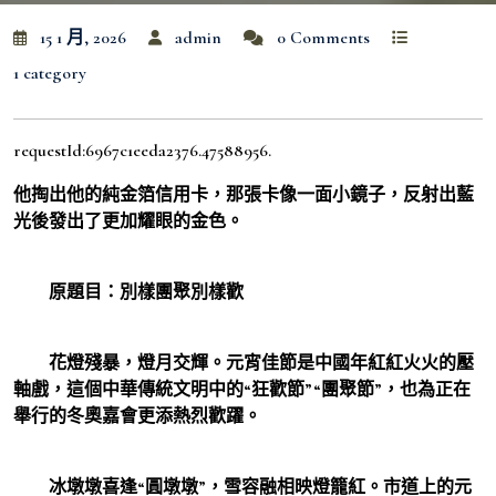
15 1 月, 2026
admin
0 Comments
1 category
requestId:6967c1eeda2376.47588956.
他掏出他的純金箔信用卡，那張卡像一面小鏡子，反射出藍
光後發出了更加耀眼的金色。
原題目：別樣團聚別樣歡
花燈殘暴，燈月交輝。元宵佳節是中國年紅紅火火的壓
軸戲，這個中華傳統文明中的“狂歡節”“團聚節”，也為正在
舉行的冬奧嘉會更添熱烈歡躍。
冰墩墩喜逢“圓墩墩”，雪容融相映燈籠紅。市道上的元