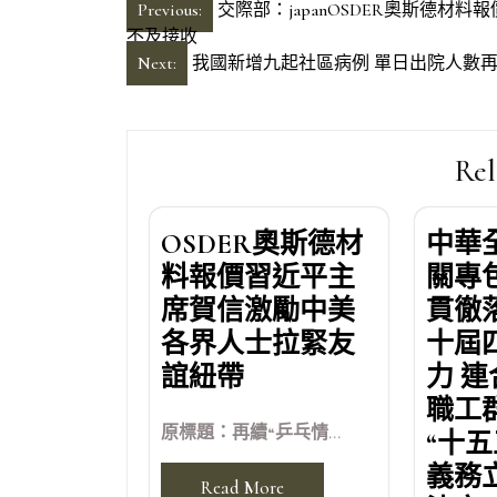
文
Previous:
交際部：japanOSDER奧斯德材
不及接收
章
Next:
我國新增九起社區病例 單日出院人數
導
覽
Rel
OSDER奧斯德材
中華
料報價習近平主
關專
席賀信激勵中美
貫徹
各界人士拉緊友
十屆
誼紐帶
力 
職工
原標題：再續“乒乓情...
“十
義務
Read More