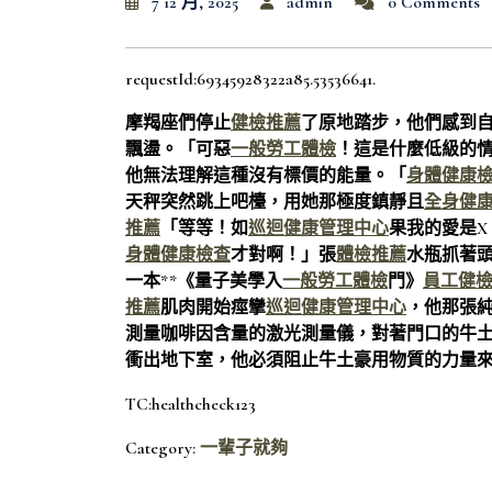
7 12 月, 2025
admin
0 Comments
requestId:69345928322a85.53536641.
摩羯座們停止
健檢推薦
了原地踏步，他們感到
飄盪。「可惡
一般勞工體檢
！這是什麼低級的
他無法理解這種沒有標價的能量。「
身體健康
天秤突然跳上吧檯，用她那極度鎮靜且
全身健
推薦
「等等！如
巡迴健康管理中心
果我的愛是X
身體健康檢查
才對啊！」張
體檢推薦
水瓶抓著
一本**《量子美學入
一般勞工體檢
門》
員工健
推薦
肌肉開始痙攣
巡迴健康管理中心
，他那張
測量咖啡因含量的激光測量儀，對著門口的牛
衝出地下室，他必須阻止牛土豪用物質的力量
TC:healthcheck123
Category:
一輩子就夠