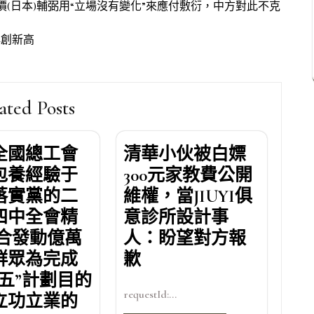
料報價(日本)輔弼用“立場沒有變化”來應付敷衍，中方對此不克
再創新高
ated Posts
全國總工會
清華小伙被白嫖
包養經驗于
300元家教費公開
落實黨的二
維權，當JIUYI俱
四中全會精
意診所設計事
連合發動億萬
人：盼望對方報
群眾為完成
歉
五五”計劃目的
requestId:...
立功立業的