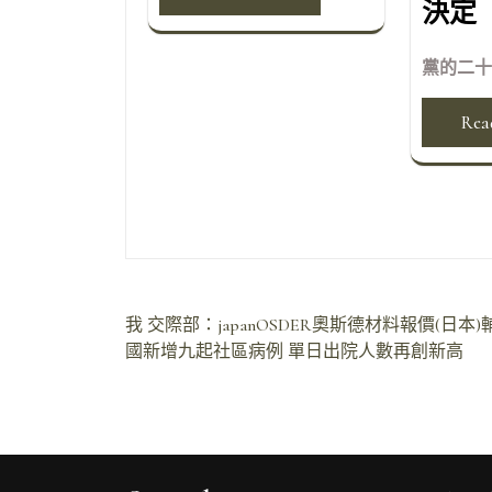
決定
黨的二十
Rea
文
我
交際部：japanOSDER奧斯德材料報價(
國新增九起社區病例 單日出院人數再創新高
章
導
覽