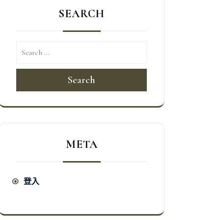
SEARCH
Search
META
登入