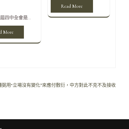
Read More
屆四中全會是...
d More
日本)輔弼用“立場沒有變化”來應付敷衍，中方對此不克不及接收