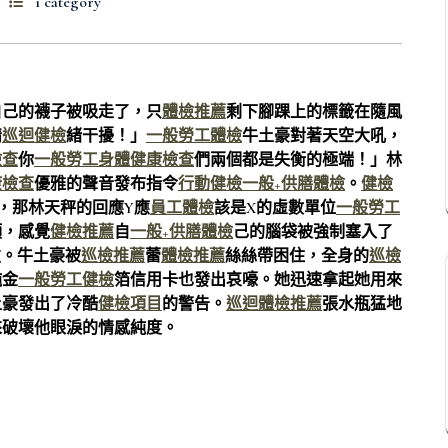
1 category
自己的襪子被吸走了，只
體檢推薦
剩下腳踝上的標籤在隨風
情
巡迴健檢
緒干擾！」
一般勞工體檢
牛土豪對著天空大吼，
檢查
你
一般勞工身體健康檢查
們兩個都是失衡的極端！」林
康檢查
優雅的聲音發布指令
行動健檢
一般+供膳體檢
。
健檢
，那林天秤的回應Y應
員工體檢
該是X的虛數單位
一般勞工
頭，感覺
健檢推薦
自
一般+供膳體檢
己的腦袋被強制塞入了
檢
。牛土豪被
巡檢推薦
蕾
體檢推薦
絲絲帶困住，全身的
巡檢
純金
一般勞工健檢
箔信用卡也發出哀嚎。她迅速拿起她用來
土豪發出了冷酷
健檢項目
的警告。
巡迴體檢推薦
張水瓶猛地
來破壞他眼淚的情感純度。