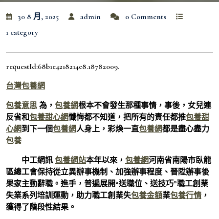
30 8 月, 2025
admin
0 Comments
1 category
requestId:68b1e4218214e8.18782009.
台灣包養網
包養意思
為，
包養網
根本不會發生那種事情，事後，女兒連
反省和
包養甜心網
懺悔都不知道，把所有的責任都推
包養甜
心網
到下一個
包養網
人身上，彩煥一直
包養網
都是盡心盡力
包養
中工網訊
包養網站
本年以來，
包養網
河南省南陽市臥龍
區總工會保持從立異辦事機制、加強辦事程度、晉陞辦事後
果家主動辭職。進手，普遍展開“送職位、送技巧”職工創業
失業系列培訓運動，助力職工創業失
包養金額
業
包養行情
，
獲得了階段性結果。