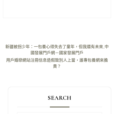
文
新疆被拐少年：一包養心得失去了童年，但我還有未來_中
章
國發展門戶網－國家發展門戶
導
用戶婚戀網站注冊信息造假致別人上當，誰專包養網來擔
責？
覽
SEARCH