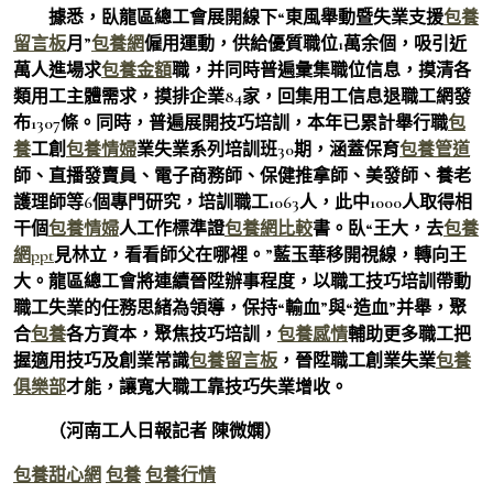
據悉，臥龍區總工會展開線下“東風舉動暨失業支援
包養
留言板
月”
包養網
僱用運動，供給優質職位1萬余個，吸引近
萬人進場求
包養金額
職，并同時普遍彙集職位信息，摸清各
類用工主體需求，摸排企業84家，回集用工信息退職工網發
布1307條。同時，普遍展開技巧培訓，本年已累計舉行職
包
養
工創
包養情婦
業失業系列培訓班30期，涵蓋保育
包養管道
師、直播發賣員、電子商務師、保健推拿師、美發師、養老
護理師等6個專門研究，培訓職工1063人，此中1000人取得相
干個
包養情婦
人工作標準證
包養網比較
書。臥“王大，去
包養
網ppt
見林立，看看師父在哪裡。”藍玉華移開視線，轉向王
大。龍區總工會將連續晉陞辦事程度，以職工技巧培訓帶動
職工失業的任務思緒為領導，保持“輸血”與“造血”并舉，聚
合
包養
各方資本，聚焦技巧培訓，
包養感情
輔助更多職工把
握適用技巧及創業常識
包養留言板
，晉陞職工創業失業
包養
俱樂部
才能，讓寬大職工靠技巧失業增收。
（河南工人日報記者 陳微嫻）
包養甜心網
包養
包養行情