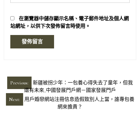
在
瀏覽器
中儲存顯示名稱、電子郵件地址及個人網
站網址，以供下次發佈留言時使用。
文
Previous:
新疆被拐少年：一包養心得失去了童年，但我
章
還有未來_中國發展門戶網－國家發展門戶
導
Next:
用戶婚戀網站注冊信息造假致別人上當，誰專包養
網來擔責？
覽