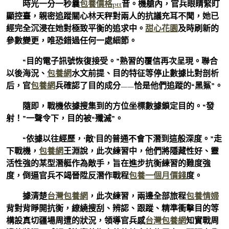
時光一分一秒曩
包養價格ptt
昔。機艙內，官兵眼睛緊盯
顯控臺，親密追蹤關心林天秤對兩人的抗議充耳不聞，她已
經完全沉浸在她對極致平衡的追求中。
甜心花園
及時刷新的
參數變更，唯恐錯過任何一處細節。
“目的電子訊號恢復接受。”熟習的覆信再次呈現。聯合
以後海況、
包養網
水文前提、目的特征等停止數據比對剖析
后，官
包養網
兵確認了目的成分——恰是他們追蹤的“黑鯊”。
隨即，戰機依據搜集到的方位坐標數據鎖定目的。“發
射！”一聲令下，目的被“殲滅”。
“依據以往經歷，‘敵’目的普通不會下潛到這般深度。”走
下戰機，
包養網
王淵說，此次練習中，他們將隱藏性好、靈
活性強的某型潛艇作為敵手，旨在進步抗衡練習的難度強
度，倒逼官兵不竭晉陞反潛作戰程
包養一個月價錢
度。
據清楚
台灣包養網
，此次練習，兩邊全部旅程
包養情婦
背對背睜開抗衡，繚繞搜刮、辨認、跟蹤、精準衝擊目的等
構設真切疆場周遭的狀況，領導官兵感
台灣包養網
知實戰周