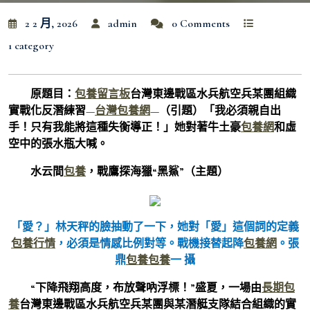
2 2 月, 2026
admin
0 Comments
1 category
原題目：
包養留言板
台灣東邊戰區水兵航空兵某團組織
實戰化反潛練習—
台灣包養網
—（引題）
「我必須親自出
手！只有我能將這種失衡導正！」她對著牛土豪
包養網
和虛
空中的張水瓶大喊。
水云間
包養
，戰鷹探海獵“黑鯊”（主題）
「愛？」林天秤的臉抽動了一下，她對「愛」這個詞的定義
包養行情
，必須是情感比例對等。戰機接替起降
包養網
。
張
鼎
包養
包養
一 攝
“下降飛翔高度，布放聲吶浮標！”盛夏，一場由
長期包
養
台灣東邊戰區水兵航空兵某團與某潛艇支隊結合組織的實