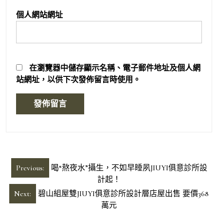
個人網站網址
在
瀏覽器
中儲存顯示名稱、電子郵件地址及個人網
站網址，以供下次發佈留言時使用。
文
Previous:
喝“熬夜水”攝生，不如早睡夙JIUYI俱意診所設
章
計起！
導
Next:
碧山組屋雙JIUYI俱意診所設計層店屋出售 要價368
萬元
覽