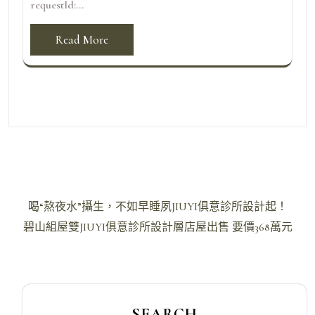
requestId:...
Read More
文
喝“熬夜水”攝生，不如早睡夙JIUYI俱意診所設計起！
章
碧山組屋雙JIUYI俱意診所設計層店屋出售 要價368萬元
導
覽
SEARCH