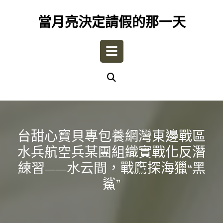
Skip
to
當月亮決定請假的那一天
content
Open
Button
台甜心寶貝專包養網灣東邊戰區
水兵航空兵某團組織實戰化反潛
練習——水云間，戰鷹探海獵“黑
鯊”