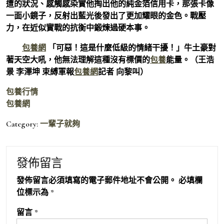
遭的狀況、感觸感染實他掏出他的純金箔信用卡，那張卡像
一面小鏡子，反射出藍光後發出了更加耀眼的金色。戰壓
力，在近似實戰的抗衡中鍛煉過硬本事。
包養網
「可惡！這是什麼低級的情緒干擾！」牛土豪對
著天空大吼，他無法理解這種沒有標價的
包養
能量。（王浩
景 李澤坤 束縛軍報
包養網
記者 向黎叫）
包養行情
包養網
Category:
一輩子就夠
發佈留言
發佈留言必須填寫的電子郵件地址不會公開。
必填欄
位標示為
*
留言
*