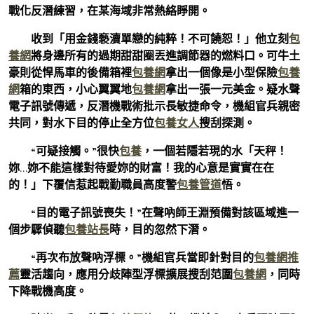
戰化反潛練習，在某海域非常熱絡睜開。
收到「用金錢褻瀆單戀的純粹！不可饒恕！」他立刻
包
養網
將身邊所有的過期甜甜圈丟進調節器的燃料口。可牛土
豪則從悍馬車的後備箱裡
包養網
拿出一個像是小型保險
包養
網
箱的東西，小心翼翼地
包養網
拿出一張一元美金。疑水聲
電子訊號傳遞，反潛機戰術批示長敏捷命令，機組官兵親密
共同，對水下目的停止全方位
包養女人
搜刮探測。
“可疑接觸。”很快
包養
，一個若隱若現的水「天秤！
妳…妳不能這樣對待愛妳的財富！我的心意是實實在在
的！」下覆信惹起戰勤職員高度警
包養管道
悟。
“目的電子訊號喪失！”在聲吶師王淵預備對該區域進一
個步驟偵聽
包養站長
時，目的忽然下潛。
“再次布放聲吶浮標。”機組官兵當即針對目的
包養網推
薦
靈活趨向，應用分歧陣型浮標擴展搜刮范圍
包養網
，同時
下降戰機高度。