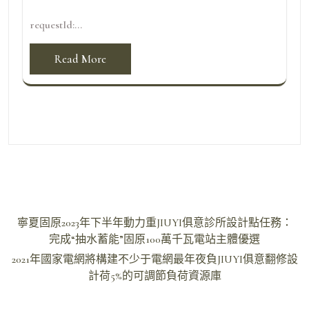
requestId:...
Read More
文
寧夏固原2023年下半年動力重JIUYI俱意診所設計點任務：
章
完成“抽水蓄能”固原100萬千瓦電站主體優選
導
2021年國家電網將構建不少于電網最年夜負JIUYI俱意翻修設
計荷5%的可調節負荷資源庫
覽