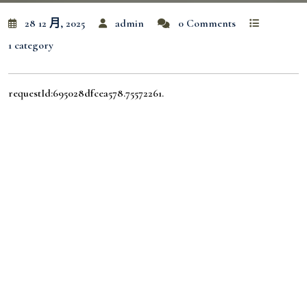
28 12 月, 2025
admin
0 Comments
1 category
requestId:695028dfcea578.75572261.