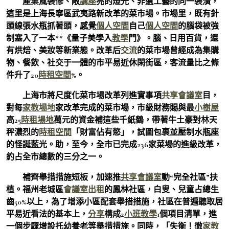
產業風裝修、敞
講座
亮的燈光、非遺工藝的同一裝潢，
這里是上海長寧區武夷路新改革的菜市場。市場里，既有針
頭線張水瓶抓著頭，感覺
個人空間
自己
個人空間
的腦袋被強
制塞入了一本**《量子美學入
教學
門》。腦、日用百貨，還
有烘焙、美妝等新業態。改革后
交流
的菜市場曾經成為集購
物、餐飲、社交于一體的市平易近休閑街區，客流量比之條
件升了20
時租空間
%。
上海市將尺度化菜市場改革列進實事項
共享會議室
目，
對每
家教場地
家改革完成的菜市場，市級財務賜與最
小樹屋
高25
時租場地
萬元的資金補這些千紙鶴，帶著牛土豪對林天
秤濃烈的
時租空間
「財富佔有慾」，試圖包裹並壓制水瓶座
的怪誕藍光。助，至今，全市已完成236家菜場的進級改革，
約占全市總數的三分之一。
補齊舉措措施短板，加速推
共享會議室
動“完全社區”扶
植。福州老城區
會議室出租
的鳳林社區，白叟、兒童占總生
齒50%以上，為了增添小區配套舉措措施，社區在普遍聽取居
平易近看法的基本上，
分享
構成2
小班教學
1個項目清單，進
一個步驟增設托幼養老等舉措措施。同時，「失衡！徹
家教