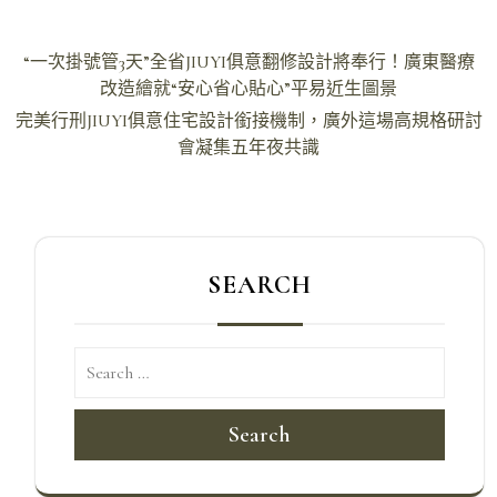
文
“一次掛號管3天”全省JIUYI俱意翻修設計將奉行！廣東醫療
章
改造繪就“安心省心貼心”平易近生圖景
導
完美行刑JIUYI俱意住宅設計銜接機制，廣外這場高規格研討
會凝集五年夜共識
覽
SEARCH
Search