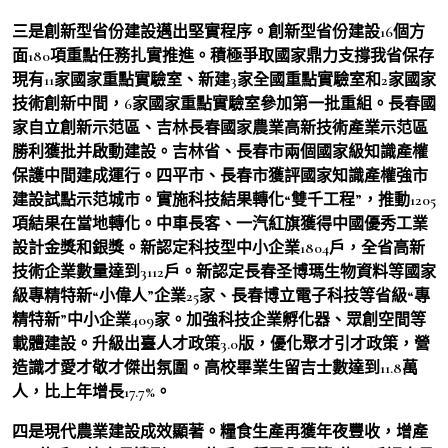
三是創新型省份建設邁出堅實程序。創新型省份建設16個方
面180項重點任務扎實推進。積極爭取國家鼎力支撐我省保存
現有11家國家重點實驗室、新建3家全國重點實驗室和2家國家
技術創新中間，6家國家重點實驗室參加第一批重組。長春國
家自立創新示范區、吉林長春國家農業高新技術產業示范區
勝利獲批并啟動建設。吉林省、長春市兩個國家級知識產權
保護中間建成運行。四平市、長春市獲評國家知識產權強市
建設試點示范城市。實施科技結果轉化“雙千工程”，推動1205
項結果在當地轉化。中車長客、一汽紅旗獲得中國優秀工業
設計金獎和銀獎。新認定科技型中小企業1804戶，全省高新
技術企業數量達到3112戶。新認定長春圣博瑪生物資料等國家
級專精特新“小偉人”企業25家、長春博立電子科技等省級“專
精特新”中小企業409家。加強科技企業孵化器、眾創空間等
載體建設。升級出臺人才政策3.0版，優化聚才引才政策，營
造識才愛才敬才傑出氛圍。高校畢業生留吉士數達到11.8萬
人，比上年增長17.7%。
四是現代農業建設成效顯著。糧食生產再獲年夜豐收，增產