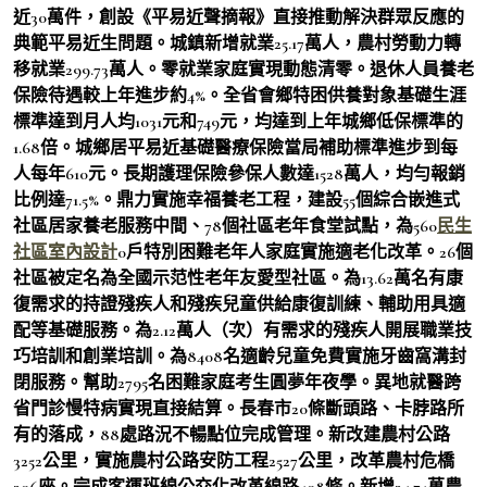
近30萬件，創設《平易近聲摘報》直接推動解決群眾反應的
典範平易近生問題。城鎮新增就業25.17萬人，農村勞動力轉
移就業299.73萬人。零就業家庭實現動態清零。退休人員養老
保險待遇較上年進步約4%。全省會鄉特困供養對象基礎生涯
標準達到月人均1031元和749元，均達到上年城鄉低保標準的
1.68倍。城鄉居平易近基礎醫療保險當局補助標準進步到每
人每年610元。長期護理保險參保人數達1528萬人，均勻報銷
比例達71.5%。鼎力實施幸福養老工程，建設55個綜合嵌進式
社區居家養老服務中間、78個社區老年食堂試點，為560
民生
社區室內設計
0戶特別困難老年人家庭實施適老化改革。26個
社區被定名為全國示范性老年友愛型社區。為13.62萬名有康
復需求的持證殘疾人和殘疾兒童供給康復訓練、輔助用具適
配等基礎服務。為2.12萬人（次）有需求的殘疾人開展職業技
巧培訓和創業培訓。為8408名適齡兒童免費實施牙齒窩溝封
閉服務。幫助2795名困難家庭考生圓夢年夜學。異地就醫跨
省門診慢特病實現直接結算。長春市20條斷頭路、卡脖路所
有的落成，88處路況不暢點位完成管理。新改建農村公路
3252公里，實施農村公路安防工程2527公里，改革農村危橋
306座。完成客運班線公交化改革線路408條。新增34.74萬農