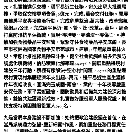
元。扎實推進保交樓、穩平易近生任務，避免出現大批爛尾
樓，爭取保交樓專項告貸36億元，完成2萬套交付任務。開展
自建房平安專項整治行動，完成危房整治1萬余棟。改革燃氣
管網281公里，完成居平易近“閥、管、灶”改革120萬戶。周全
打贏防汛抗旱保衛戰，實現“零垮壩”“零潰堤”“零傷亡”。持
續加強食物藥品平安監管，緊緊守住食物藥品平安底線，長
春市被評為國家食物平安示范城市。連續42年無嚴重叢林火
災。常態化推進掃黑除惡斗爭，健全社會牴觸糾紛多元預防
調處化解機制，信訪積案化解率達99.03%。開展重點邊境村
建設三年行動，積極有序解決“空心村”問題，97.2%的重點邊
境村實現村集體經濟年支出超10萬元，邊平易近生產生涯條
件年夜幅改良。圓滿完玉成國“兩會”、黨的二十年夜等嚴重
安保任務。軍平易近融會、國防動員和后備氣力建設深刻推
進，雙擁共建獲得新成效。扎實做好服役軍人服務保證，幫
扶支援特別困難服役軍人6165名。
九是當局本身建設不斷加強。始終把政治建設擺在首位，在
當局系統鼎力弘揚“嚴新細實”作風，緊扣重點任務目標責任
制330項重點任務，深刻一線靠前督查督辦，落實“賽馬”機