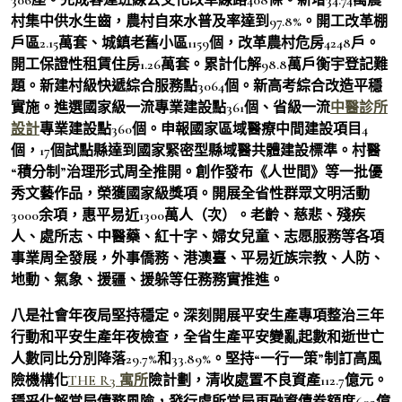
村集中供水生齒，農村自來水普及率達到97.8%。開工改革棚
戶區2.15萬套、城鎮老舊小區1159個，改革農村危房4248戶。
開工保證性租賃住房1.26萬套。累計化解98.8萬戶衡宇登記難
題。新建村級快遞綜合服務點3064個。新高考綜合改造平穩
實施。進選國家級一流專業建設點361個、省級一流
中醫診所
設計
專業建設點360個。申報國家區域醫療中間建設項目4
個，17個試點縣達到國家緊密型縣域醫共體建設標準。村醫
“積分制”治理形式周全推開。創作發布《人世間》等一批優
秀文藝作品，榮獲國家級獎項。開展全省性群眾文明活動
3000余項，惠平易近1300萬人（次）。老齡、慈悲、殘疾
人、處所志、中醫藥、紅十字、婦女兒童、志愿服務等各項
事業周全發展，外事僑務、港澳臺、平易近族宗教、人防、
地動、氣象、援疆、援躲等任務務實推進。
八是社會年夜局堅持穩定。深刻開展平安生產專項整治三年
行動和平安生產年夜檢查，全省生產平安變亂起數和逝世亡
人數同比分別降落29.7%和33.89%。堅持“一行一策”制訂高風
險機構化
THE R3 寓所
險計劃，清收處置不良資產112.7億元。
穩妥化解當局債務風險，發行處所當局再融資債券額度602億