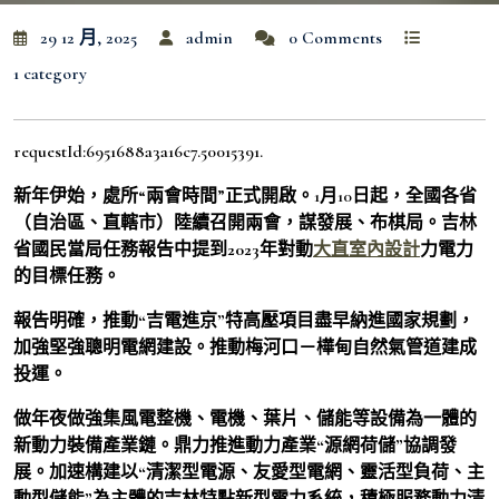
29 12 月, 2025
admin
0 Comments
1 category
requestId:6951688a3a16c7.50015391.
新年伊始，處所“兩會時間”正式開啟。1月10日起，全國各省
（自治區、直轄市）陸續召開兩會，謀發展、布棋局。
吉林
省國民當局任務報告中提到2023年對動
大直室內設計
力電力
的目標任務。
報告明確，推動“吉電進京”特高壓項目盡早納進國家規劃，
加強堅強聰明電網建設。推動梅河口－樺甸自然氣管道建成
投運。
做年夜做強集風電整機、電機、葉片、儲能等設備為一體的
新動力裝備產業鏈。
鼎力推進動力產業“源網荷儲”協調發
展。加速構建以“清潔型電源、友愛型電網、靈活型負荷、主
動型儲能”為主體的吉林特點新型電力系統，積極服務動力清