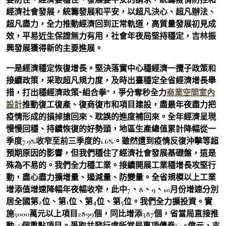
經濟社會發展，統籌發展和平安，以超凡決心、超凡辦法、
超凡盡力，全力推動經濟回到正常軌道，高質量發展初見成
效，平易近生保證無力有用，社會年夜局堅持穩定，吉林振
興發展獲得新的主要進展。
一是經濟穩定恢復增長。堅決落實中心穩經濟一攬子政策和
接續政策，采取超凡規力度，及時出臺穩定全省經濟增長舉
措，打出穩經濟政策“組合拳”，爭分奪秒全力
商業空間室內
設計
推動復工復產、復商復市和項目建設，盡最年夜盡力把
疫情形成的損掉搶回來、耽誤的進度補回來。全年經濟呈現
慢慢回穩、持續恢復的好勢頭，地區生產總值累計降幅從一
季度7.9%收窄至前三季度的1.6%。雖然遭到疫情反復沖擊等超
預期原因的影響，但我們穩住了經濟社會發展基礎盤，這是
殊為不易的。我們全力穩工業。接續開展工業穩增長攻堅行
動，盡心盡力擴增量、遏減量、防變量。全省規模以上工業
增添值增速降幅年夜幅收窄，此中7、8、9、10月份增速分別
居全國第2位、第1位、第4位、第5位。我們全力擴投資。實
施5000萬元以上項目2899個，同比增添387個，省當局直接推
動36個重點項目。爭取并發行處所當局專項債券698億元，支