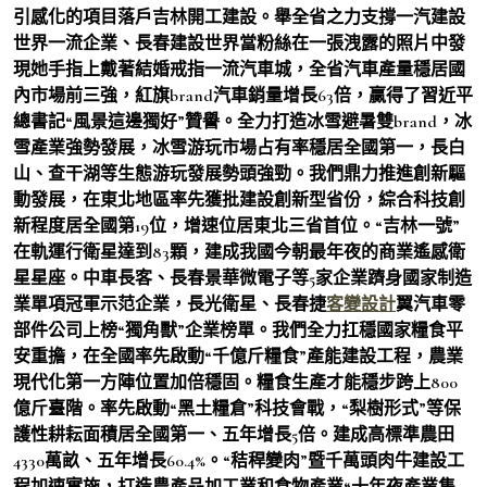
引感化的項目落戶吉林開工建設。舉全省之力支撐一汽建設
世界一流企業、長春建設世界當粉絲在一張洩露的照片中發
現她手指上戴著結婚戒指一流汽車城，全省汽車產量穩居國
內市場前三強，紅旗brand汽車銷量增長63倍，贏得了習近平
總書記“風景這邊獨好”贊譽。全力打造冰雪避暑雙brand，冰
雪產業強勢發展，冰雪游玩市場占有率穩居全國第一，長白
山、查干湖等生態游玩發展勢頭強勁。我們鼎力推進創新驅
動發展，在東北地區率先獲批建設創新型省份，綜合科技創
新程度居全國第19位，增速位居東北三省首位。“吉林一號”
在軌運行衛星達到83顆，建成我國今朝最年夜的商業遙感衛
星星座。中車長客、長春景華微電子等5家企業躋身國家制造
業單項冠軍示范企業，長光衛星、長春捷
客變設計
翼汽車零
部件公司上榜“獨角獸”企業榜單。我們全力扛穩國家糧食平
安重擔，在全國率先啟動“千億斤糧食”產能建設工程，農業
現代化第一方陣位置加倍穩固。糧食生產才能穩步跨上800
億斤臺階。率先啟動“黑土糧倉”科技會戰，“梨樹形式”等保
護性耕耘面積居全國第一、五年增長5倍。建成高標準農田
4330萬畝、五年增長60.4%。“秸稈變肉”暨千萬頭肉牛建設工
程加速實施，打造農產品加工業和食物產業“十年夜產業集