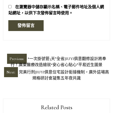
在
瀏覽器
中儲存顯示名稱、電子郵件地址及個人網
站網址，以供下次發佈留言時使用。
文
Previous:
“一次掛號管3天”全省JIUYI俱意翻修設計將奉
章
行！廣東醫療改造繪就“安心省心貼心”平易近生圖景
導
Next:
完美行刑JIUYI俱意住宅設計銜接機制，廣外這場高
規格研討會凝集五年夜共識
覽
Related Posts