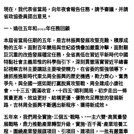
現在，我代表省當局，向年夜會報告任務，請予審議，并請
省政協委員提出意見。
一、過往五年和2022年任務回顧
本屆省當局任期的五年，是吉林振興發展攻堅克難、積厚成
勢的五年。面對百年變局與世紀疫情疊加嚴重沖擊，面對艱
巨沉重的改造發展穩定任務，全省高低在習近平新時代中國
特點社會主義思惟的科學指引下，深刻貫徹落實習近平總書
記視察吉林主要講話主要唆使精力，在省委的堅強領導下，
搶抓推進新時代東北周全振興的歷史機遇，勠力齊心、奮勇
爭先，與全國一道如期打贏脫貧攻堅戰、周全建成小康社
會，“十三五”圓滿收官，“十四五”順利開局，初步走出一條
質量更高、效益更好、結構更優、優勢充足釋放的發展新
路，吉林周全振興不斷邁出新程序、獲得新成效。
五年來，我們周全實施“三個五”戰略、“一主六雙”高質量發
展戰略，鼎力推動產業轉型升級，實施“百千萬”產業培養工
程，圍繞產業發展謀項目、引項目、建項目，一批有嚴重牽