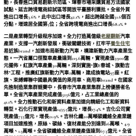
動，長春進口貿易創新示范區、琿春市場采購貿易方法國家
試點、延吉跨境電商綜試區等開放平臺勝利獲批。全省外貿
進出口增長3.6%，此中出口增長42.1%，超出跨越全國31.6個百
分點，增速居全國第5位；全省跨境電商進出口增長68.1%。
二是產業轉型升級程序加速。全力打造萬億級
老屋翻新
汽車
產業，支撐一汽創新發展，衝破關鍵技術，扛牢平
養生住宅
易近族brand，加速布局新動力汽車，構建新動力汽車產業生
態。一汽省屬口徑整車產量達到215.6萬輛，實現產值3900億
元擺佈，紅旗汽車產量30萬輛。深刻實施“旗E春城、旗動吉
林”工程，推廣紅旗新動力汽車2萬輛，建成換電站97座。紅
旗、束縛蟬聯中國最具價值的乘用車、商用車brand。在國家
先進制造業集群競賽中，長春市汽車產業集群上榜優勝者名
單。全省汽車產業完成產值5256億元，占工業總產值的
41.1%。全力推動石化和新資料產業加速向精細化工和新資料
轉型。石化行業實現產值1435.5億元，增長17.4%。吉化公司實
現產值733億元，增長21.9%。吉林化纖20萬噸碳纖維全產業鏈
項目加速推進，原絲、碳絲、復材產能分別達到16萬噸、4.9
萬噸、1.5萬噸。全省碳纖維全產業鏈產值達到67.3億元。全省