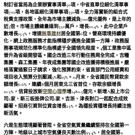
制訂省當局為企業辦實事清單50項，中省直單位細化清單事
項702項，各地區細化清單事項350項。全力落實新的組合式
稅費支撐政策，全年為市場主體減負700億元擺佈，是上年的
近5倍。市場主體總量達到332萬戶，增長10.4%，此中企業戶
數增長15.5%，增速
無毒建材
居全國第6位。營商環境持續優
化，網上政務服務才能指標穩步邁進全國第一方陣，政務服
務事項規范化標準化指標處于全國領先程度。4個工業集中區
晉升為省級開發區。國企改造三年行動任務周全完成，吉糧
集團、森工集團、年夜成集團等國企改造獲得積極進展。嚴
格落實過緊日子請求，強化預算約束，省直部門公用經費和
項目收入預算分別壓減5%和15%。11月末，全省國民幣貸款余
額增長6.6%，連續8個月居東北三省首位，存款余額增長
10.3%，信貸投放新
空間心理學
增1480.5億元。新增A股上市公
司2家、新三板掛牌公司1家。吉浙、津長對口一起配合成效
顯著。招商引資到位資金增長23%，為穩投資穩增長持續注進
新活氣。
六是生態環境顯著晉陞。全省空氣質量繼續堅持在全國第一
方陣，地級以上城市空氣優良天數比例93.4%，居全國第9