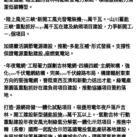
潔低碳轉型。
“陸上風光三峽”新開工風光發電裝機719萬千瓦。“山川蓄能
三峽”重點抓好1040萬千瓦在建及納規項目建設，力爭新開工1
－2個項目。
加速靈活調節電源建設，推動“多能互補”形式發展。支撐性
保證電源重點建設4座燃氣電站。
“年夜電網”工程著力謀劃吉林電網“四橫四縱”主網架構，強
化500千伏電網結構，完美220千伏線路布局，構建輻射東東
方向的堅強電網，晉陞東西互濟和新動力送出才能。綠電產
業園區重點抓好在建負荷項目建設，推動協議項目簽約落
地。
打造“源網荷儲”一體化試點項目，吸援用電年夜戶落戶吉
林。開工建設新型儲能設施20萬千瓦以上。“氫動吉林”行動
重點建設年夜安風光制綠氫分解氨一體化示范項目，推進中
韓（長春）國際一起配合示范區國電投氫能產研基地建設，
布局加氫站等基礎設施，推廣城市公交、環衛等氫能車應