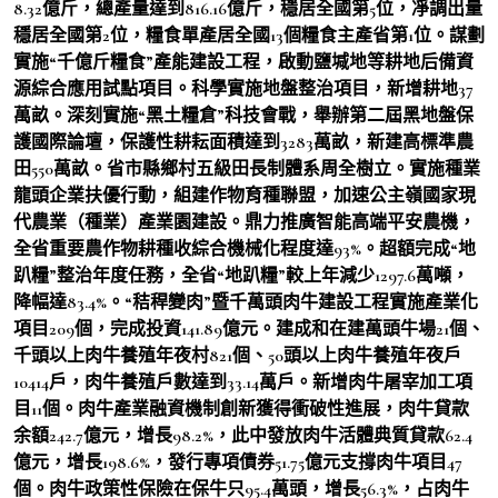
8.32億斤，總產量達到816.16億斤，穩居全國第5位，凈調出量
穩居全國第2位，糧食單產居全國13個糧食主產省第1位。謀劃
實施“千億斤糧食”產能建設工程，啟動鹽堿地等耕地后備資
源綜合應用試點項目。科學實施地盤整治項目，新增耕地37
萬畝。深刻實施“黑土糧倉”科技會戰，舉辦第二屆黑地盤保
護國際論壇，保護性耕耘面積達到3283萬畝，新建高標準農
田550萬畝。省市縣鄉村五級田長制體系周全樹立。實施種業
龍頭企業扶優行動，組建作物育種聯盟，加速公主嶺國家現
代農業（種業）產業園建設。鼎力推廣智能高端平安農機，
全省重要農作物耕種收綜合機械化程度達93%。超額完成“地
趴糧”整治年度任務，全省“地趴糧”較上年減少1297.6萬噸，
降幅達83.4%。“秸稈變肉”暨千萬頭肉牛建設工程實施產業化
項目209個，完成投資141.89億元。建成和在建萬頭牛場21個、
千頭以上肉牛養殖年夜村821個、50頭以上肉牛養殖年夜戶
10414戶，肉牛養殖戶數達到33.14萬戶。新增肉牛屠宰加工項
目11個。肉牛產業融資機制創新獲得衝破性進展，肉牛貸款
余額242.7億元，增長98.2%，此中發放肉牛活體典質貸款62.4
億元，增長198.6%，發行專項債券51.75億元支撐肉牛項目47
個。肉牛政策性保險在保牛只95.4萬頭，增長56.3%，占肉牛