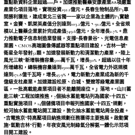
重點新資料企業超過100戶。加速推動醫藥安康產業88項嚴重
產業化項目落地，實現投資192.2億元。長春生物制品所P3車
間勝利獲批，建成東北三省獨一一家以企業為主體的P3實驗
室。金賽、凱萊英產值分別達到103.2億元、91.1億元。全省規
模以上醫藥企業累計完成產值749.6億元，全年增長2.7%。鼎
力推動電子信息制造業發展，支撐“長春景谷”、光電信息產
業園、CMOS高端圖像傳感器等重點項目建設，“吉林一號”
衛星全年發射52顆。加速發展新動力和清潔動力產業，“陸上
風光三峽”新增裝機容量500萬千瓦，增長50%，超過以往十年
所增總和，總裝機容量達到1500萬千瓦，全省電力外送規模
達到171.8億千瓦時，增長45.9%，電力新動力產業成為新的千
億級支柱產業。加速建設松原、白城、雙遼等綠電產業園
區，一批高載能產業項目者不能離開座位。」落地。“山川蓄
能三峽”工程加速推進，7個抽水蓄能電站列為國家“十四五”
重點實施項目，14個儲備項目申報列進國家“十四五”規劃，
蛟河抽水蓄能電站開工建設，敦化抽水蓄能電站周全投產。
“吉電進京”特高壓項目納進規劃任務獲得主要進展。啟動實
施“氫動吉林”行動，年夜安風光制綠氫分解氨一體化示范項
目開工建設。