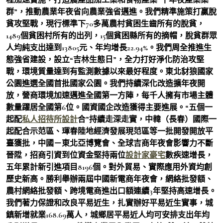
群”，推動農業年夜省向農業強省邁進。我們精準施策打贏脫
貧攻堅戰，現行標準下70多萬農村貧困生齒所有的脫貧，
1489個貧困村所有的出列，15個貧困縣所有的摘帽，脫貧群眾
人均純支出達到13805元、年均增長22.94%。我們周全推進生
態強省建設，設立“吉林生態日”，全力打好淨化防治攻堅
戰，環境質量達到有監測數據以來最好程度。東北豺狼國家
公園進選全國首批國家公園。我們持續深化改造擴年夜開
放，營商環境加速邁進全國第一方陣，每千人擁有市場主體
數量躍居全國第6位。國資國企改造獲得主要進展。“五個一
起配
私人招待所設計
合”持續走深走實，中韓（長春）國際一
起配合示范區、琿春陸地經濟發展現范區等一批開發開放平
臺獲批，中國－東北亞博覽會、全球吉商年夜會影響力不斷
晉陞，招商引資到位資金堅持兩位
設計家豪宅
數疾速增長，
五年累計新引進項目8196個。對外貿易、實際應用外資均創
歷史新高。勝利舉辦兩屆中國新電商年夜會，網絡批發額、
農村網絡批發額、跨境電商進出口額連續3年堅持高速增長。
我們著力保證和改良平易近生，扎實辦好平易近生實事，城
鎮新增就業168.69萬人，城鄉居平易近人均可安排支出年均