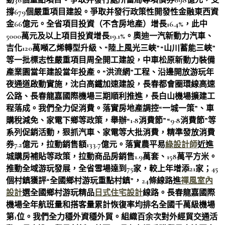
撐679個嚴重項目建設。爭取并發行政策性開發性金融東西資
金66億元。全省項目投資（不含房地產）增長16.4%，此中
5000萬元及以上項目投資增長19.1%。奧迪一汽新動力汽車、
吉化120萬噸乙烯轉型升級、“陸上風光三峽”“山川蓄能三峽”
等一批標志性嚴重項目周全開工建設，中車松原新動力裝備
產業園當年建設當年投產。“洪流網”工程、沿邊開放游玩年
夜通道啟動實施，沈白高鐵加速建設，長春都會圈環線高速
公路、長春龍嘉國際機場三期順利推進，長白山機場擴建工
程落成。我們全力促消費。落實房地產調控“一城一策”、車
購稅減免、家電下鄉等政策，舉辦“1·8消費節”“9·8消費節”等
系列促銷活動，狠抓汽車、家電等大批消費，精準發放消費
券7.2億元，拉動銷售額133.7億元。落實農平易
綠設計師
近進
城購房補貼等政策，拉動商品房銷售1.9萬套、158萬平方米。
推動全域游玩發展，全省雪場達到75家，較上年增添21家；45
個村鎮獲評“全國鄉村游玩重點村鎮”，24條線路進
禪風室內
設計
選全國鄉村游玩精品
日式住宅設計
線路。長春龍嘉國際
機場全年航班量和搭客量累計恢復率均排名全國千萬級機場
第1位。我們全力穩外資穩外貿。組織百余次對外經貿交通活