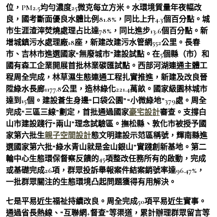
位，PM2.5均勻濃度25微克每立方米。水環境質量年夜幅改
良，國考斷面優良水體比例81.8%，同比上升4.3個百分點。城
市生涯渣滓焚燒處理占比達78%，同比進步13.6個百分點。新
增城鎮污水處理廠18座，新建改建污水管網552公里。長春
市、吉林市進選國家“無廢城市”建設試點。在5個縣（市）和
國有森工企業開展首批林業碳匯試點。西部河湖連通主體工
程周全完成，林草濕生態連通工程扎實推進，新建及改良晉
陞綠水長廊1177.8公里，造林綠化221.4萬畝。國家級園林城市
達到15個。建設蒼生身邊“口袋公園”“小微綠地”379處。周全
完成“三區三線”劃定，首批通過國家
豪宅設計
審查。支撐白
山市建設踐行“兩山”理念試驗區。撫松縣、敦化市被授予國
家第六批生
親子空間設計
態文明建設示范區稱號，輝南縣進
選國家第六批“綠水青山就是金山銀山”實踐創新基地。第二
輪中心生態環保督察反饋的45項整改任務所有的啟動，完成
或基礎完成26項，群眾投訴舉報案件結案銷號率達96.47%，
一批群眾關注的生態環境凸起問題獲得有用解決。
七是平易近生福祉持續改良。周全完成50項平易近生實事。
通過省長熱線、“互聯網+督查”等渠道，累計辦理群眾留言等