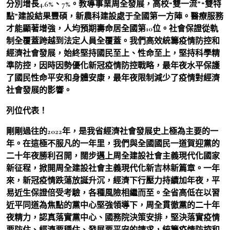
分別增長4.6%、7%。教導事業周全發展，高校“雙一流”“雙特
點”建設結果豐碩，新農科建設處于全國第一方陣。醫療服務
才能顯著增強，人均預期壽命居全國第10位。社會保證從軌
制全覆蓋跨越到法定人員全覆蓋。我們高效統籌疫情防控和
經濟社會發展，始終堅持國民至上、性命至上，堅持科學精
準防控，因時因勢優化新冠疫情防控戰略，最年夜水平保護
了國民性命平安和身體安康，最年夜限制減少了疫情對經濟
社會發展的影響。
列位代表！
剛剛過往的2022年，是我省經濟社會發展史上極為主要的一
年。在這極不服凡的一年里，我們與全國國民一道賀迎黨的
二十年夜勝利召開，闊步邁上周全建設社會主義現代化國家
新征程，掀開周全建設社會主義現代化新吉林新篇章。一年
來，新冠疫情跌蕩放誕升沉，經濟下行壓力持續加年夜，平
易近生保證倍受考驗，各種風險相繼而至。全省高低在以習
近平同道為焦點的黨中心堅強領導下，周全貫徹黨的二十年
夜精力，認真落實黨中心、國務院決策安排，堅決落實疫情
要防住、經濟要穩住、發展要平安的請求，統籌疫情防控和