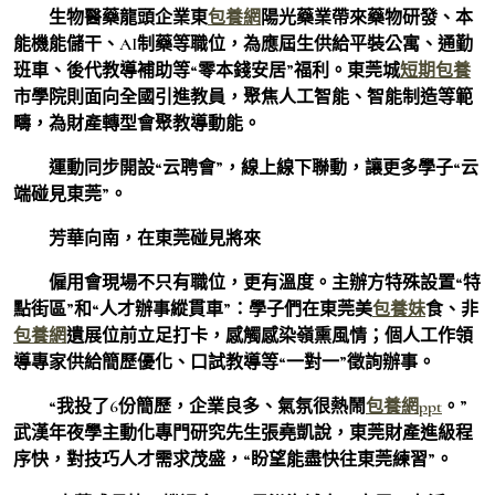
生物醫藥龍頭企業東
包養網
陽光藥業帶來藥物研發、本
能機能儲干、AI制藥等職位，為應屆生供給平裝公寓、通勤
班車、後代教導補助等“零本錢安居”福利。東莞城
短期包養
市學院則面向全國引進教員，聚焦人工智能、智能制造等範
疇，為財產轉型會聚教導動能。
運動同步開設“云聘會”，線上線下聯動，讓更多學子“云
端碰見東莞”。
芳華向南，在東莞碰見將來
僱用會現場不只有職位，更有溫度。主辦方特殊設置“特
點街區”和“人才辦事縱貫車”：學子們在東莞美
包養妹
食、非
包養網
遺展位前立足打卡，感觸感染嶺熏風情；個人工作領
導專家供給簡歷優化、口試教導等“一對一”徵詢辦事。
“我投了6份簡歷，企業良多、氣氛很熱鬧
包養網ppt
。”
武漢年夜學主動化專門研究先生張堯凱說，東莞財產進級程
序快，對技巧人才需求茂盛，“盼望能盡快往東莞練習”。