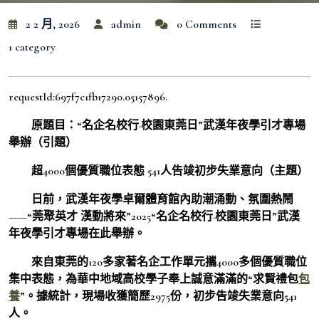
2 2 月, 2026
admin
0 Comments
1 category
requestId:697f7c1fb17290.05157896.
原題目：“名企名校行·校園東莞日”武漢年夜學引才專場
舉辦（引題）
超4000個優質職位表態 541人告竣初步失業意向（主題）
日前，武漢年夜學卓爾體育館內助潮涌動、氛圍熱鬧
——“莞聚英才 漢動將來”2025“名企名校行·校園東莞日”武漢
年夜學引才專場在此舉辦。
來自東莞的120多家著名企工作單元攜4000多個優質職位
集中表態，為華中地域高校學子奉上誠意滿滿的“求賢禮包
包
養
”。據統計，現場收獲簡歷2975份，初步告竣失業意向541
人。