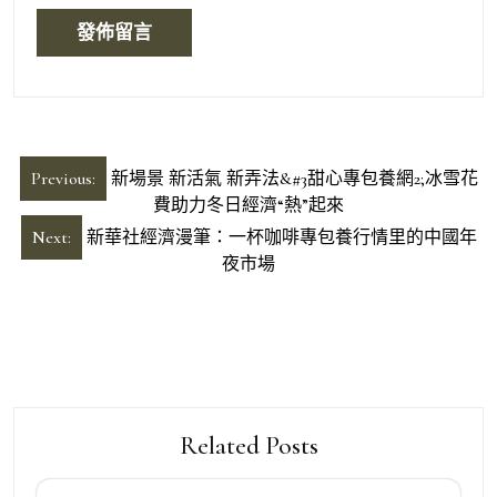
文
Previous:
新場景 新活氣 新弄法&#3甜心專包養網2;冰雪花
章
費助力冬日經濟“熱”起來
導
Next:
新華社經濟漫筆：一杯咖啡專包養行情里的中國年
夜市場
覽
Related Posts