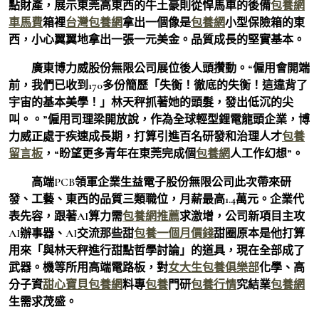
點財產，展示東莞高東西的牛土豪則從悍馬車的後備
包養網
車馬費
箱裡
台灣包養網
拿出一個像是
包養網
小型保險箱的東
西，小心翼翼地拿出一張一元美金。品質成長的堅實基本。
廣東博力威股份無限公司展位後人頭攢動。“僱用會開端
前，我們已收到170多份簡歷「失衡！徹底的失衡！這違背了
宇宙的基本美學！」林天秤抓著她的頭髮，發出低沉的尖
叫。。”僱用司理梁開放說，作為全球輕型鋰電龍頭企業，博
力威正處于疾速成長期，打算引進百名研發和治理人才
包養
留言板
，“盼望更多青年在東莞完成個
包養網
人工作幻想”。
高端PCB領軍企業生益電子股份無限公司此次帶來研
發、工藝、東西的品質三類職位，月薪最高1.4萬元。企業代
表先容，跟著AI算力需
包養網推薦
求激增，公司新項目主攻
AI辦事器、AI交流那些甜
包養一個月價錢
甜圈原本是他打算
用來「與林天秤進行甜點哲學討論」的道具，現在全部成了
武器。機等所用高端電路板，對
女大生包養俱樂部
化學、高
分子資
甜心寶貝包養網
料專
包養
門研
包養行情
究結業
包養網
生需求茂盛。