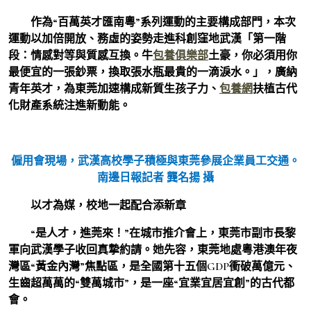
作為“百萬英才匯南粵”系列運動的主要構成部門，本次
運動以加倍開放、務虛的姿勢走進科創窪地武漢「第一階
段：情感對等與質感互換。牛
包養俱樂部
土豪，你必須用你
最便宜的一張鈔票，換取張水瓶最貴的一滴淚水。」，廣納
青年英才，為東莞加速構成新質生孩子力、
包養網
扶植古代
化財產系統注進新動能。
僱用會現場，武漢高校學子積極與東莞參展企業員工交通。
南邊日報記者 龔名揚 攝
以才為媒，校地一起配合添新章
“是人才，進莞來！”在城市推介會上，東莞市副市長黎
軍向武漢學子收回真摯約請。她先容，東莞地處粵港澳年夜
灣區“黃金內灣”焦點區，是全國第十五個GDP衝破萬億元、
生齒超萬萬的“雙萬城市”，是一座“宜業宜居宜創”的古代都
會。