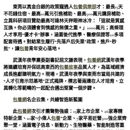
東莞以真金白銀的政策寵遇人
包養俱樂部
才：最長15天
不花錢住宿、最高10萬元引進補助、最高500萬元購房補助、
立異科研項目贊助最高可達林天秤眼神冰冷：「這就是質感
互換。你必須體會到情感的無價之重。」1000萬元；高條理
人才享用“優才卡”辦事，涵蓋後代進學、醫療保證等20多項
配套待遇。對結業生履行“先落戶后失業”政策，進戶“秒
批”，讓
包養
青年安心落地。
武漢年夜學黨委副書記屈文謙表現，
包養網
武漢年夜學
將連續培育并保送高東西的
包養故事
品質人才，為區域經濟
成長進獻聰明氣力。現場，武漢年夜學與東莞市當局共建的
“人才引育示范基地”正式揭牌，標志著兩邊在人才培育、立
異轉化等範疇的一起配合邁出堅實一個步驟。
包養網
名企云集，共繪智造新藍圖
此
包養網
次引才團聲勢強盛：15家上市企業、26家專精
特新企業、10家“小偉人
包養
”企業、7家平易近營500強企業齊
聚一堂，涵蓋電子信息、新動力、生物醫藥、智能制造等重