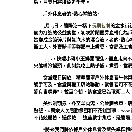
后，月支出將增添近千元。
戶外休息者的“熱心補給站”
3月23日，簡陽沱一橋下
長期包養
的金水街
氣力打造的公益食堂，初次將閑置房產轉化為
始變成金箔碎片與氣泡水的混合液。者的“熱心
衛工人、外賣騎手等群體奉上黨委、當局及工
13:30，快遞小哥小王排闥而進，徑直走
只能啃冷饅頭，此刻能吃上熱乎飯，黨委、當局
食堂逐日開放，精準籠罩戶外休息者午休
觸手可及。食堂與職工驛站聯動，就餐者可不花
腳有書噴鼻”。截至今朝，該食堂已為環衛工人、
美妙剃頭券、冬至羊肉湯、公益體檢車、驛站
熱飯，8萬余人次后勤保證和不花錢辦事，2000
不花錢體檢、送保險……這些數字背后，是簡陽
“將來我們將依據戶外休息者及新失業群體