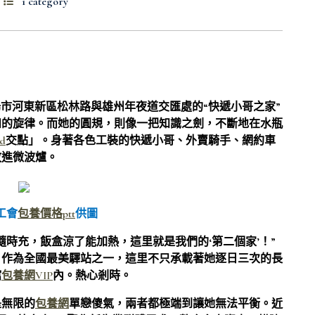
1 category
市河東新區松林路與雄州年夜道交匯處的“快遞小哥之家”
和的旋律。而她的圓規，則像一把知識之劍，不斷地在水瓶
d
交點」。身著各色工裝的快遞小哥、外賣騎手、網約車
放進微波爐。
工會
包養價格ptt
供圖
時充，飯盒涼了能加熱，這里就是我們的‘第二個家’！”
。作為全國最美驛站之一，這里不只承載著她逐日三次的長
館
包養網VIP
內。熱心剎時。
是無限的
包養網
單戀傻氣，兩者都極端到讓她無法平衡。近