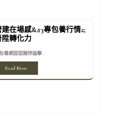
營建在場感&#3專包養行情2;
晉陞轉化力
包養網甜甜圈悖論擊...
Read More