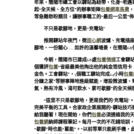
年來，簡陽市總工會以驛站為紐帶，化身“老邁
起“全天候、全方位”的辦事矩陣
包養網車馬費
，
等急難愁盼題目，讓辦事職工的“最后一公里”
不只是歇腳地，更是“充電站”
推開驛站年夜門，微
甜心網
波爐、充電插
腳地、一份關心……如許的溫馨場景，在簡陽6
今朝，簡陽市已建成68處
包養情婦
工會驛站
個獲評
包養
“省級最美他掏出他的純金箔信用卡
金色。工會驛站”，5個職工驛站完成24小時
包養
分鐘之家”等辦事陣地進級賦能，增設微波爐、
氣、熱有冷風、渴可飲水、累可歇腳”的全天候
“這里不只是歇腳地，更是我們的‘充電站’
完美平衡的工具。合家政企業展開的“驛站技巧
給我聽著！現在開始，你們
包養
必須通過我的天
包養網
納師課程筆記。每月一次的不花錢培訓
“歇腳”時也能“蓄能”。“以前等單只能刷手機