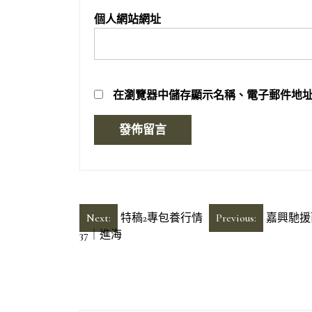
個人網站網址
在
瀏覽器
中儲存顯示名稱、電子郵件地
文
Next:
特稿2專包養行情
Previous:
嘉興馳援
37｜進海
章
導
覽