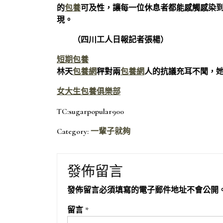
的
包養
可及性，讓每一位休息者都能感觸感染到
現。
（四川工人日報記者張楊）
短期包養
林天
包養網
秤對兩
包養網
人的抗議充耳不聞，
女大生包養俱樂部
TC:sugarpopular900
Category:
一輩子就夠
發佈留言
發佈留言必須填寫的電子郵件地址不會公開
留言
*