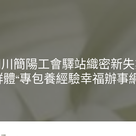
四川簡陽工會驛站織密新失
群體“專包養經驗幸福辦事網