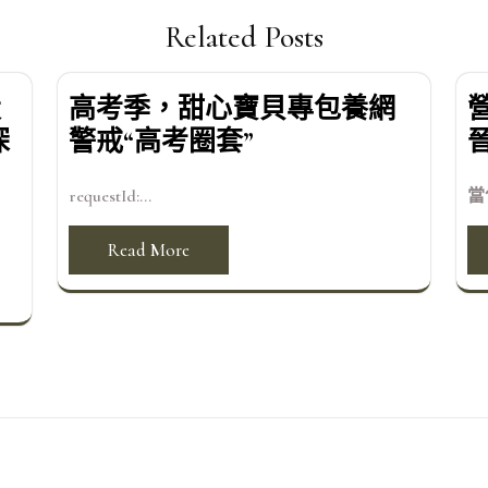
Related Posts
設
高考季，甜心寶貝專包養網
深
警戒“高考圈套”
requestId:...
當
Read More