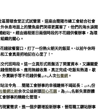
社區蓉頤食堂正式試營業，這座由簡陽市總工會結合社會
戶外休息地面上的雙魚座們哭得更厲害了，他們的海水淚開
補給站”。經由過程逐日兩個時段的不花錢供餐辦事，為環
會組織的關心。
向不花錢就餐窗口，打了一份熱火朝天的飯菜。“以前午休時
和工會真是把咱記在心里了！”
與交代班時段。這一立異形式既盤活了閑置資本，又讓關愛
錢借閱冊本、應用無線收集，真正完成“吃飯有熱湯，歇
外賣騎手等不花錢供餐4284人次
包養網
。
法令角……簡陽工會辦事的幸福鏈條不竭延長：4284份
包養網比較
余次公益剃頭
甜心花園
，為3614名新失業群體
工會辦事的精緻化管理。
的現實需求，進一個步驟增設新辦事，晉陞職工驛站辦事