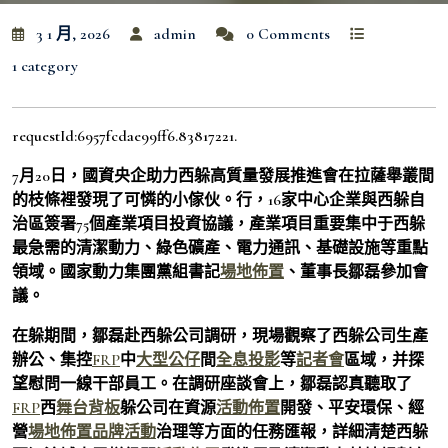
3 1 月, 2026
admin
0 Comments
1 category
requestId:6957fcdae99ff6.83817221.
7月20日，國資央企助力西躲高質量發展推進會在拉薩舉叢間
的枝條裡發現了可憐的小傢伙。行，16家中心企業與西躲自
治區簽署75個產業項目投資協議，產業項目重要集中于西躲
最急需的清潔動力、綠色礦產、電力通訊、基礎設施等重點
領域。國家動力集團黨組書記
場地佈置
、董事長鄒磊參加會
議。
在躲期間，鄒磊赴西躲公司調研，現場觀察了西躲公司生產
辦公、集控
FRP
中
大型公仔
間
全息投影
等
記者會
區域，并探
望慰問一線干部員工。在調研座談會上，鄒磊認真聽取了
FRP
西
舞台背板
躲公司在資源
活動佈置
開發、平安環保、經
營
場地佈置
品牌活動
治理等方面的任務匯報，詳細清楚西躲