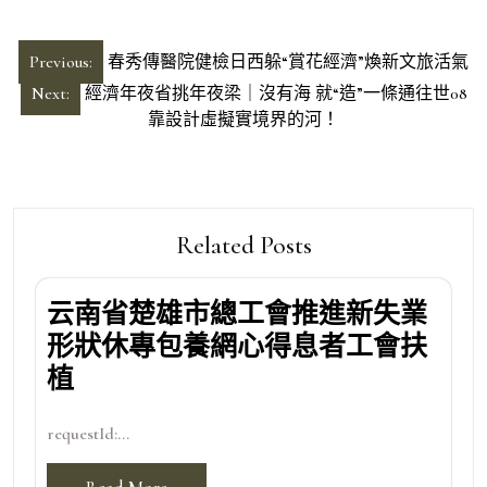
文
Previous:
春秀傳醫院健檢日西躲“賞花經濟”煥新文旅活氣
章
Next:
經濟年夜省挑年夜梁｜沒有海 就“造”一條通往世08
導
靠設計虛擬實境界的河！
覽
Related Posts
云南省楚雄市總工會推進新失業
形狀休專包養網心得息者工會扶
植
requestId:...