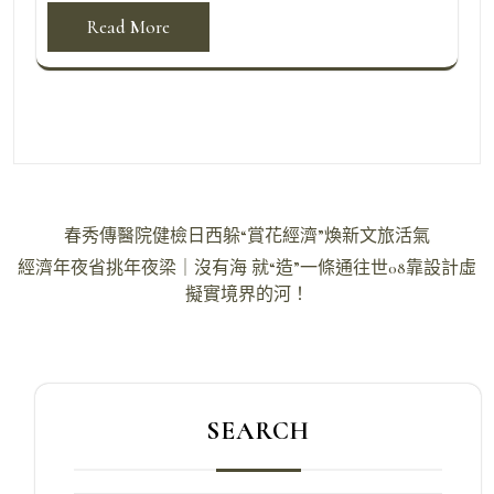
Read More
文
春秀傳醫院健檢日西躲“賞花經濟”煥新文旅活氣
章
經濟年夜省挑年夜梁｜沒有海 就“造”一條通往世08靠設計虛
導
擬實境界的河！
覽
SEARCH