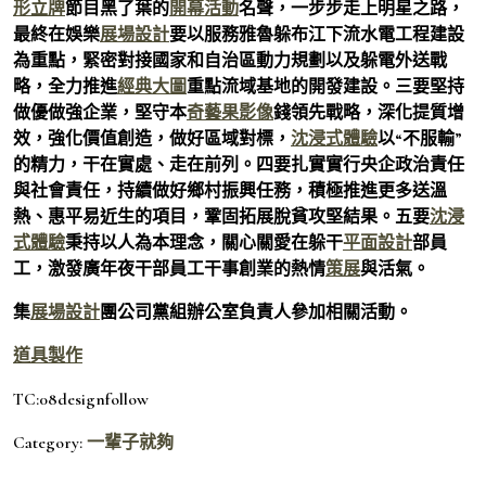
形立牌
節目黑了葉的
開幕活動
名聲，一步步走上明星之路，
最終在娛樂
展場設計
要以服務雅魯躲布江下流水電工程建設
為重點，緊密對接國家和自治區動力規劃以及躲電外送戰
略，全力推進
經典大圖
重點流域基地的開發建設。三要堅持
做優做強企業，堅守本
奇藝果影像
錢領先戰略，深化提質增
效，強化價值創造，做好區域對標，
沈浸式體驗
以“不服輸”
的精力，干在實處、走在前列。四要扎實實行央企政治責任
與社會責任，持續做好鄉村振興任務，積極推進更多送溫
熱、惠平易近生的項目，鞏固拓展脫貧攻堅結果。五要
沈浸
式體驗
秉持以人為本理念，關心關愛在躲干
平面設計
部員
工，激發廣年夜干部員工干事創業的熱情
策展
與活氣。
集
展場設計
團公司黨組辦公室負責人參加相關活動。
道具製作
TC:08designfollow
Category:
一輩子就夠