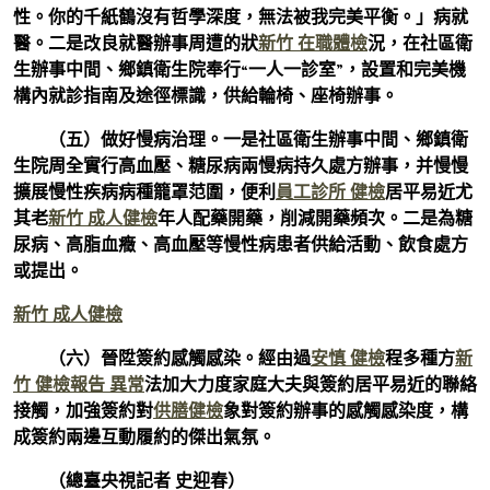
性。你的千紙鶴沒有哲學深度，無法被我完美平衡。」病就
醫。二是改良就醫辦事周遭的狀
新竹 在職體檢
況，在社區衛
生辦事中間、鄉鎮衛生院奉行“一人一診室”，設置和完美機
構內就診指南及途徑標識，供給輪椅、座椅辦事。
（五）做好慢病治理。一是社區衛生辦事中間、鄉鎮衛
生院周全實行高血壓、糖尿病兩慢病持久處方辦事，并慢慢
擴展慢性疾病病種籠罩范圍，便利
員工診所 健檢
居平易近尤
其老
新竹 成人健檢
年人配藥開藥，削減開藥頻次。二是為糖
尿病、高脂血癥、高血壓等慢性病患者供給活動、飲食處方
或提出。
新竹 成人健檢
（六）晉陞簽約感觸感染。經由過
安慎 健檢
程多種方
新
竹 健檢報告 異常
法加大力度家庭大夫與簽約居平易近的聯絡
接觸，加強簽約對
供膳健檢
象對簽約辦事的感觸感染度，構
成簽約兩邊互動履約的傑出氣氛。
（總臺央視記者 史迎春）