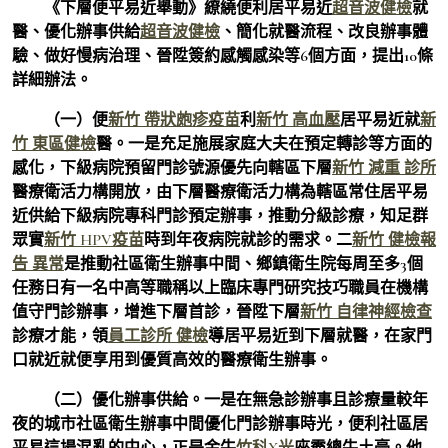
《下層便平易近舉動》繚繞便利居平易近
超音波健檢
就
醫、優化辦事供給
超音波健檢
、簡化就醫流程、改良辦事體
驗、做好慢病治理、晉陞簽約感觸感染等6個方面，提出10條
詳細辦法。
（一）便
新竹 帶狀皰疹疫苗
利
新竹 高血壓
居平易近就
新
竹 東區健檢
醫。一是充足施展家庭大夫在預定轉診等方面的
感化，下級病院預留門診號源優先向轄區下層
新竹 減重 診所
醫療衛活力構開放，由下層醫療衛活力構為轄區常住居平易
近供給下級病院專科門診預定辦事，推動分級診療，知足群
眾實
新竹 HPV疫苗
時到年夜病院就診的需求。二
新竹 健檢報
告 異常
是推動社區衛生辦事中間、鄉鎮衛生院每周至多3個
任務日有一名中高等職稱以上臨床專門研究技巧職員在機構
值守門診辦事，增進下層首診，晉陞下層
新竹 自律神經檢查
診療才能，領
員工診所 健檢
導居平易近到下層就醫，在家門
口就近就便享用到優質高效的醫療衛生辦事。
（二）優化辦事供給。一是在無急診辦事且診療量較年
夜的城市社區衛生辦事中間優化門診辦事時光，便利社區居
平易這場混亂的中心，正是金牛
竹科X光
座霸總牛土豪。他