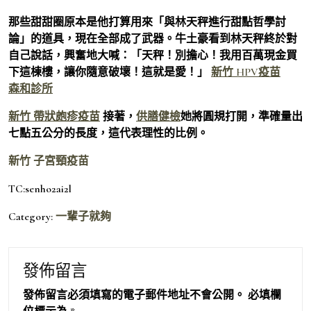
那些甜甜圈原本是他打算用來「與林天秤進行甜點哲學討
論」的道具，現在全部成了武器。牛土豪看到林天秤終於對
自己說話，興奮地大喊：「天秤！別擔心！我用百萬現金買
下這棟樓，讓你隨意破壞！這就是愛！」
新竹 HPV疫苗
森和診所
新竹 帶狀皰疹疫苗
接著，
供膳健檢
她將圓規打開，準確量出
七點五公分的長度，這代表理性的比例。
新竹 子宮頸疫苗
TC:senho2ai2l
Category:
一輩子就夠
發佈留言
發佈留言必須填寫的電子郵件地址不會公開。
必填欄