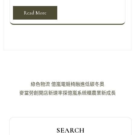
Read More
文
綠色物流 億嵐電競椅融進低碳冬奧
章
麥當勞創開店新速率探億嵐系統櫃農業新成長
導
覽
SEARCH