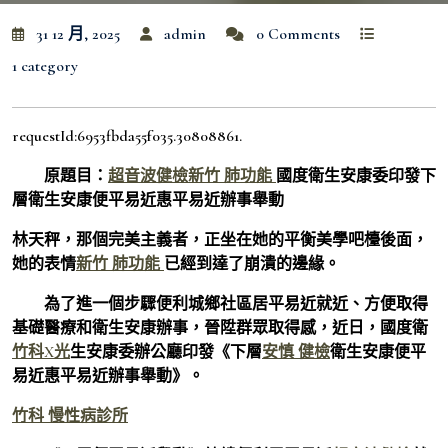
31 12 月, 2025
admin
0 Comments
1 category
requestId:6953fbda55f035.30808861.
原題目：
超音波健檢
新竹 肺功能
國度衛生安康委印發下
層衛生安康便平易近惠平易近辦事舉動
林天秤，那個完美主義者，正坐在她的平衡美學吧檯後面，
她的表情
新竹 肺功能
已經到達了崩潰的邊緣。
為了進一個步驟便利城鄉社區居平易近就近、方便取得
基礎醫療和衛生安康辦事，晉陞群眾取得感，近日，國度衛
竹科X光
生安康委辦公廳印發《下層
安慎 健檢
衛生安康便平
易近惠平易近辦事舉動》。
竹科 慢性病診所