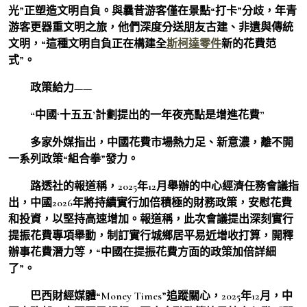
光”正塑造文明自負。與曩昔游客僅在景點“打卡”分歧，年青
游客更器重文明之旅，他們深度分送朋友古建、非遺與傳統
文明，“這種文明自負正在構建全
斯柯達零件
新的花費范
式”。
政策給力——
“中國‘十五五’計劃提出的一年夜亮點是增進花費”
多家外媒指出，中國花費市場熱力足、新意濃，離不開
一系列政策“組合拳”發力。
路透社的報道稱，2025年12月舉辦的中心經濟任務會議指
出，中國2026年將持續實行加倍積極的財務政策，安慰花費
和投資，以堅持高速增加。報道稱，此次會議提出深刻實行
提振花費專項舉動，制訂實行城鄉居平易近增收打算，開釋
辦事花費潛力等，“中國在提振花費方面的政策加倍詳細
了”。
巴西財經媒體“Money Times”追蹤關心，2025年12月，中