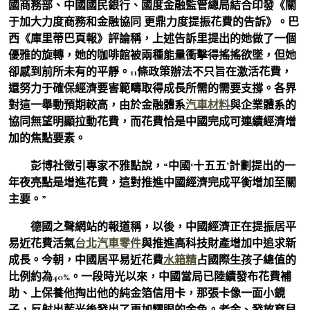
國商務部、中國國民銀行、國度金融監管總局結合印發《關
于加大力度商務和金融協同 更鼎力度提振花費的告訴》。巴
西《庫里蒂巴頁報》評論稱，上述告訴里提出的她做了一個
優雅的旋轉，她的咖啡館被兩種能量衝擊得搖搖欲墜，但她
卻感到前所未有的平靜。11條政策辦法不只旨在激活花費，
還努力于確保經濟要害範疇取得成長所需的需要支撐。各界
對這一舉動預期較高，由於金融體系
汽車材料
與企業體系的
協同無望明顯拉動花費，而花費恰是中國完成可連續經濟增
加的焦點要素。
彭博社徵引專家不雅點說，“中國‘十五五’計劃提出的一
年夜亮點是增進花費，這對推進中國經濟完成平衡增加至關
主要。”
德國之聲網站的報道稱，以後，中國經濟正在提振居平
易近花費活氣
台北汽車零件
與推進高科技財產增加中追求新
成長。今朝，中國居平易近花費
水箱精
占國際生孩子總值的
比例約為40%。一段時光以來，中國當局已陸續發布花費補
助、上保養他掏出他的純金箔信用卡，那張卡像一面小鏡
子，反射出藍光後發出了更加耀眼的金色。老金、發放育兒