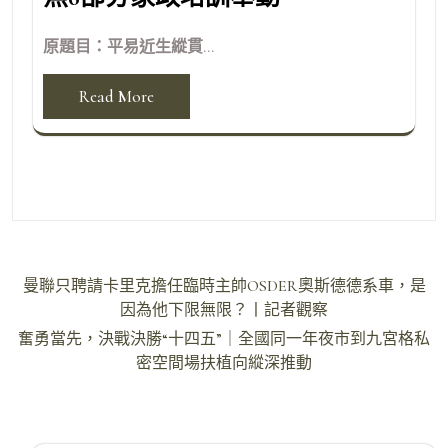
原題目：平易近生縱貫...
Read More
文
曼聯只聘請卡里克擔任臨時主帥OSDER奧斯德德系車，是
章
因為他下限無限？丨記者觀察
導
奮勇當先，決戰決勝“十四五”｜全國同一年夜市到九宮格私
密空間場扶植向縱深推動
覽