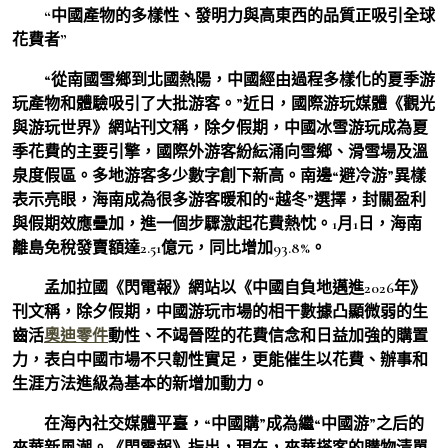
“中國產物的多樣性、發明力與高東西的品質正吸引全球
花費者”
“從南國雪鄉到北國熱陽，中國經由過程多樣化的夏季游
玩產物和體驗吸引了大批游客。”近日，國際游玩媒體《觀光
與游玩世界》網站刊文稱，除夕假期，中國冰雪游玩成為夏
季花費的主要引擎，國際外游客紛紜涌向雪鄉、滑雪場及溫
泉度假區。多地游客多少數字創下新高。南邊“避冷游”異樣
表示亮眼，海南成為很多游客暖和的“越冬”選擇，封關盈利
與假期效應疊加，進一個步驟激起花費熱忱。1月1日，海南
離島免稅發賣額達2.51億元，同比增加93.8%。
孟加拉國《閃電報》網站以《中國自負地邁進2026年》
刊文稱，除夕假期，中國游玩市場的相干數據凸顯微弱的生
齒活
奧迪零件
動性、不竭晉陞的花費信念和日益加強的購置
力，表白中國市場不只韌性實足，更能催生以花費、辦事和
生涯方法進級為基本的新增加動力。
在海內社交媒體平臺，“中國購”成為繼“中國游”之后的
來華新風潮。《閃電報》指出，現在，來華搭客的購物清單