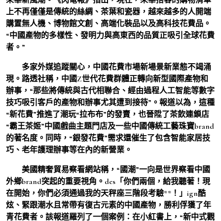
上不再僅僅是傳統的絲綢、茶葉和瓷器，越來越多的人開端
購置無人機、博物館文創、高端化裝品以及高科技花費品。
“中國產物的多樣性、發明力與高東西的品質正吸引全球花費
者。”
多家外媒追蹤關心，中國花費市場新場景新業態不竭涌
現。路透社稱，中國Z世代花費群體正轉向新型國際產物和
辦事，“那些將傳統與古代相聯合、經由過程人工智能等數字
技巧吸引客戶的產物和辦事尤其遭到接待”。報道以為，這種
“新花費”推進了潮玩“拉布布”的發賣，也晉陞了茶飲連鎖店
“霸王茶姬”中國戲曲主題門店及一些中國傳統工藝珠寶brand
的著名度。同時，“銀發花費”需求還催生了包含智能家居技
巧、老年護理辦事等在內的新營業。
美國精奢貿易察看網站稱，“國潮”一向是世界察看中國
外鄉brand突起的重要視角。des「你們兩個，給我聽著！現
在開始，你們必須通過我的天秤座三階段考驗**！」ign酷
炫、緊跟潮水且常帶有復古元素的中國產物，勝利俘獲了年
青花費者。該報道羅列了一個案例：在小紅書上，“新中式觀