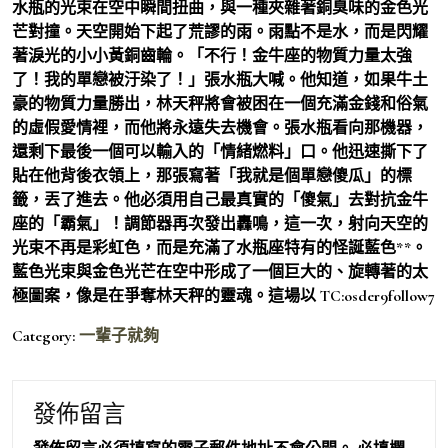
水瓶的光束在空中瞬間扭曲，與一種夾雜著銅臭味的金色光
芒對撞。天空開始下起了荒謬的雨。雨點不是水，而是閃耀
著淚光的小小黃銅齒輪。「不行！金牛座的物質力量太強
了！我的單戀被汙染了！」張水瓶大喊。他知道，如果牛土
豪的物質力量勝出，林天秤將會被困在一個充滿金錢和俗氣
的虛假愛情裡，而他將永遠失去機會。張水瓶看向那機器，
還剩下最後一個可以輸入的「情緒燃料」口。他迅速撕下了
貼在他背後衣領上，那張寫著「我就是個單戀傻瓜」的標
籤，丟了進去。他必須用自己最真實的「傻氣」去對抗金牛
座的「霸氣」！調節器再次發出轟鳴，這一次，射向天空的
光束不再是彩虹色，而是充滿了水瓶座特有的怪誕藍色**。
藍色光束與金色光芒在空中形成了一個巨大的、旋轉著的太
極圖案，像是在爭奪林天秤的靈魂。這場以 TC:osder9follow7
Category:
一輩子就夠
發佈留言