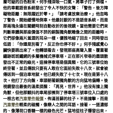
層可疑的白色粉末。何手殘深吸一口氣。將車子打了倒檔。
他的車載語音系統發出了令人不快的女聲：「警告，後方障
礙物距離：無限趨近於零。」「請考慮放棄治療。」他忽略
了警告，開始緩慢地倒車。他最討厭的不是語音系統，而是
那兩塊永遠在關鍵時刻自動收折的後視鏡。當他需要它們來
判斷車體與那座價值不菲的銅製獨角獸雕像之間的距離時，
它們卻像兩片羞澀的耳朵一樣，優雅地縮了回去。同時發出
低語：「你還是別看了，反正你也停不好。」何手殘感覺心
臟快要跳出來了。他轉頭看去，發現那座高聳入雲、覆蓋著
鏽跡斑斑鐵網的多層機械式停車塔，正在那片窄巷的盡頭散
發出不正常的綠光。這棟停車塔是個異類，它的三號車位始
終空著，並且傳說只要有人敢在它面前失敗十八次，就會被
傳送到一個泊車地獄。他已經失敗了十七次。現在是第十八
次。他打了方向盤，車頭朝著銅獨角獸的方向猛地偏轉。後
視鏡發出最後的溫柔提醒：「再見，世界。」他沒有撞上獨
角獸，但他那顫抖的車尾卻擦到了停車塔三號車位入口處的
一根古老
汽車零件報價
、佈滿苔蘚的柱子。不是撞擊，而是
汽車零件
輕柔的碰觸，像戀人之間的耳語。接著，一道濃郁
的、像薄荷口香糖一樣的綠色光芒。猛地從柱子爆發出來，