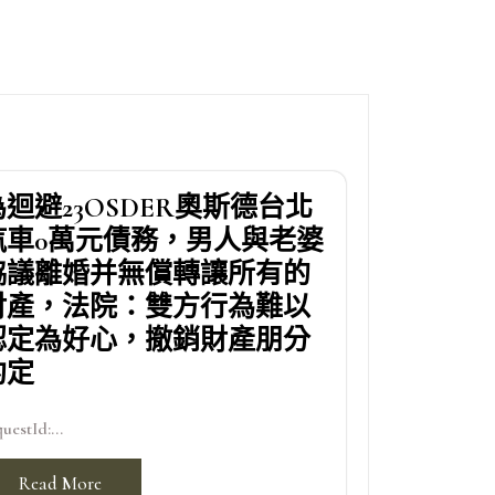
為迴避23OSDER奧斯德台北
汽車0萬元債務，男人與老婆
協議離婚并無償轉讓所有的
財產，法院：雙方行為難以
認定為好心，撤銷財產朋分
約定
uestId:...
Read More