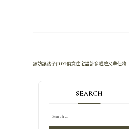
文
無妨讓孩子JIUYI俱意住宅設計多體驗父輩任務
章
導
SEARCH
覽