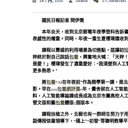
28 1 月, 2026
admin
0 Comments
國民日報記者 閆伊喬
本年炎天，收到北京郵電年夜學登科告訴
表感性的權重。同時，年夜一重生夏櫻瑋還收到
課程以豐盛的利用場景為切進點，這讓初
秤終於對自己說話
包養
，興奮地大喊：「天秤
是愛！」櫻瑋發生了濃重愛好：“我清楚到人工
更多熟悉。”
將
包養
“AI在年夜前”作為開學第一課，
影。早在202
包養網評價
0年，黌舍就在人工智
料，人工智能導論課成長成為北京市屬高校人
管文版和藝
包養
體版3個版本。
課程扶植之外，北郵也有一群師生努力于
副傳授徐童領導下，“碼上”“初發”等聰明教導