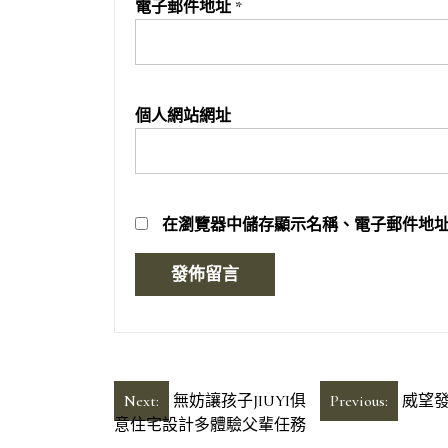
電子郵件地址
*
個人網站網址
在
瀏覽器
中儲存顯示名稱、電子郵件地
文
Next:
無妨讓孩子JIUYI俱
Previous:
威望
意住宅設計多體驗父輩任務
章