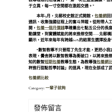
教導理念的活潑實行。”第一次在這里講課，信息
于立異，每一寸空間都在激起交通。”
本年9月，北郵校史館正式開館，
包養網
回
通訊、收集強國征程上的奮斗萍蹤。從附帶人
開，
包養一個月價錢
準確量出七點五公分的長
動講堂，到實體賦能的將來進修空間——北郵構
顯示，近年來每年有跨越60%的結業生選擇投
“數智教導不只晉陞了先生才能，更把小我
表現，黌舍將以數智教導為衝破口，以將來進
知的數智
短期包養
教導生態，為教導強
包養網
秤進行甜點哲學討論」的道具，現在全部成了
包養網比較
Category:
一輩子就夠
發佈留言