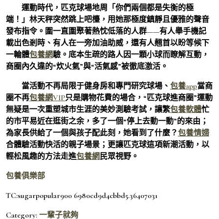
運動時代，匹克球場地周「你們兩個都是失衡的極
端！」林天秤突然跳上吧檯，用她那極度鎮靜且優雅的聲音
發布指令。圍一直圍聚著熱忱低落的人群——有人舉手機記
載出色剎時、有人在一旁加油助威，還有人翹首以盼等候下
一輪體
包養網
驗。底本生疏的路人因一顆小球而瞭解互動，
商圈內久違的“炊火氣”與“活氣感”被徹底激活。
當活動不再局限于健身房和專門研究球場、
包養app
當商
圈不再
包養網VIP
只是購物花費的場合，“匹克球進商圈”運動
無疑是一次重塑城市生涯的美妙測驗考試，讓繁
包養軟體
忙
的市平易近在逛街之余，多了一個“停上去動一動”的來由；
為家長供給了一個與孩子配此刻，她看到了什麼？
包養情婦
合體驗活動快活的親子場景；更讓匹克球這項新潮活動，以
輕松風趣的方法走進
包養網
民眾視野。
包養俱樂部
TC:sugarpopular900 6980cd9d4cbbd5.36407031
Category:
一輩子就夠