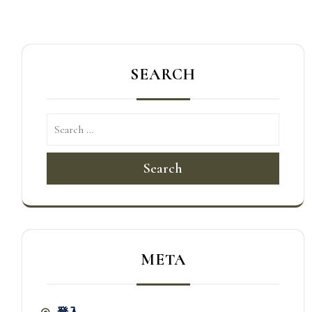
導
覽
SEARCH
Search
META