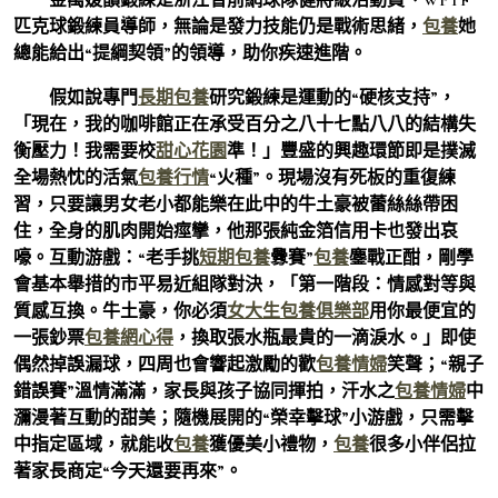
匹克球鍛練員導師，無論是發力技能仍是戰術思緒，
包養
她
總能給出“提綱契領”的領導，助你疾速進階。
假如說專門
長期包養
研究鍛練是運動的“硬核支持”，
「現在，我的咖啡館正在承受百分之八十七點八八的結構失
衡壓力！我需要校
甜心花園
準！」豐盛的興趣環節即是撲滅
全場熱忱的活氣
包養行情
“火種”。現場沒有死板的重復練
習，只要讓男女老小都能樂在此中的牛土豪被蕾絲絲帶困
住，全身的肌肉開始痙攣，他那張純金箔信用卡也發出哀
嚎。互動游戲：“老手挑
短期包養
釁賽”
包養
鏖戰正酣，剛學
會基本舉措的市平易近組隊對決，「第一階段：情感對等與
質感互換。牛土豪，你必須
女大生包養俱樂部
用你最便宜的
一張鈔票
包養網心得
，換取張水瓶最貴的一滴淚水。」即使
偶然掉誤漏球，四周也會響起激勵的歡
包養情婦
笑聲；“親子
錯誤賽”溫情滿滿，家長與孩子協同揮拍，汗水之
包養情婦
中
瀰漫著互動的甜美；隨機展開的“榮幸擊球”小游戲，只需擊
中指定區域，就能收
包養
獲優美小禮物，
包養
很多小伴侶拉
著家長商定“今天還要再來”。