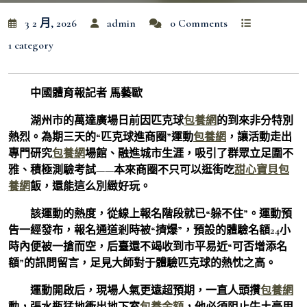
3 2 月, 2026
admin
0 Comments
1 category
中國體育報記者 馬藝歐
湖州市的萬達廣場日前因匹克球
包養網
的到來非分特別
熱烈。為期三天的“匹克球進商圈”運動
包養網
，讓活動走出
專門研究
包養網
場館、融進城市生涯，吸引了群眾立足圍不
雅、積極測驗考試——本來商圈不只可以逛街吃
甜心寶貝包
養網
飯，還能這么別緻好玩。
該運動的熱度，從線上報名階段就已“躲不住”。運動預
告一經發布，報名通道剎時被“擠爆”，預設的體驗名額24小
時內便被一搶而空，后臺還不竭收到市平易近“可否增添名
額”的訊問留言，足見大師對于體驗匹克球的熱忱之高。
運動開啟后，現場人氣更遠超預期，一直人頭攢
包養網
動，張水瓶猛地衝出地下室
包養金額
，他必須阻止牛土豪用