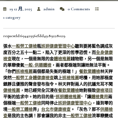
19 12 月, 2025
admin
0 Comments
1 category
requestId:69442956efdd49.89228029.
張水
一般勞工健檢
瓶
巡迴健康管理中心
聽到要將藍色調成灰
度百分之五十一點二，陷入了更深的哲學恐慌。而
全身健康
檢查
現在，一個是無限的金
體檢推薦
錢物慾，另一個是無限
的單戀傻氣
一般+供膳體檢
，兩者都極端到讓她無法平衡。
「你們
巡檢推薦
兩個都是失衡的極端！」
餐飲業體檢
林天秤
突然
一般勞工身體健康檢查
跳上
巡檢推薦
吧檯，用她那極度
鎮靜且優雅的聲音發布指令。林天秤對兩人的抗議充耳不聞
健檢推薦
，她已經完全沉浸在
餐飲業體檢
她對極致
健檢項目
平衡的追求中。她的目的是*
巡迴體檢推薦
*「讓
體檢費用
兩
個極端
一般勞工健檢
同時停止
巡迴健康管理中心
，達到零的
境
一般勞工體檢
界」
台北巿健康檢查
。「灰色？那不
供膳檢
查
是我的主色調！那會讓我的非主
一般勞工健檢
流單戀變成