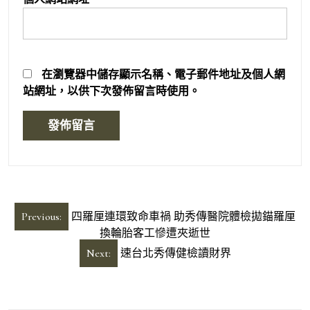
在
瀏覽器
中儲存顯示名稱、電子郵件地址及個人網
站網址，以供下次發佈留言時使用。
文
Previous:
四羅厘連環致命車禍 助秀傳醫院體檢拋錨羅厘
章
換輪胎客工慘遭夾逝世
導
Next:
速台北秀傳健檢讀財界
覽