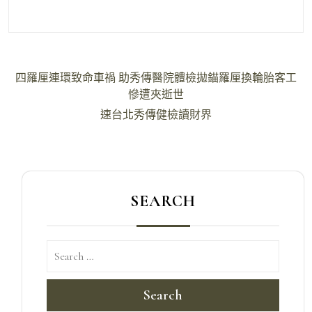
文
四羅厘連環致命車禍 助秀傳醫院體檢拋錨羅厘換輪胎客工
章
慘遭夾逝世
導
速台北秀傳健檢讀財界
覽
SEARCH
Search