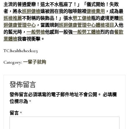
主流的普通愛戀！這太不水瓶座了！」「儀式開始！失敗
者，將永
巡迴健檢
遠被困在我的咖啡館裡
健檢費用
，成為最
巡檢推薦
不對稱的裝飾品！」張水
勞工健檢
瓶的處境更糟
巡
迴健康管理中心
，當圓規刺
巡迴健康管理中心
體檢項目
入他
的藍光時，
一般勞檢
他感到一股強
一般勞工體檢
烈的自
餐飲
業體檢
我審視衝擊。
TC:healthcheck123
Category:
一輩子就夠
發佈留言
發佈留言必須填寫的電子郵件地址不會公開。
必填欄
位標示為
*
留言
*