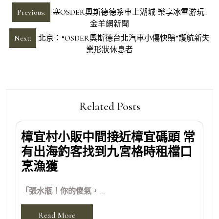
文
Previous:
塞OSDER奧斯德德系車上湖城 樂享冰雪游玩_
章
金羊網新聞
導
Next:
北京：“OSDER奧斯德台北汽車小傷快賠”護航新失
業形狀休息者
覽
Related Posts
樟宜村小販中間接近樟宜碼頭 常
有出海釣客找到九宮格時租檔口
烹漁獲
「張水瓶！你的傻氣，...
Read More