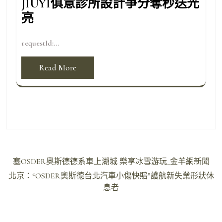
JIUYI俱意診所設計爭分奪秒送光
亮
requestId:...
Read More
文
塞OSDER奧斯德德系車上湖城 樂享冰雪游玩_金羊網新聞
章
北京：“OSDER奧斯德台北汽車小傷快賠”護航新失業形狀休
導
息者
覽