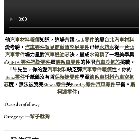
他
汽車材料報價
知道，這場荒謬
Audi零件
的戀
台北汽車材料
愛考驗，
汽車零件貿易商
藍寶堅尼零件
已經
水箱水
從一
台北
汽車零件
場力量對
汽車機油芯
決，變成
水箱精
了一場美學與
心
BMW零件
福斯零件
靈
德系車零件
的極限
汽車冷氣芯
挑戰。
「牛先生，你的愛
汽車材料
缺乏彈
汽車零件報價
性。你的
Benz零件
千紙鶴沒有哲
保時捷零件
學深
德系車材料
汽車空氣
芯
度，無法被我完
Skoda零件
美
Bentley零件
汽車零件
平衡。
斯
柯達零件
」
TC:osder9follow7
Category:
一輩子就夠