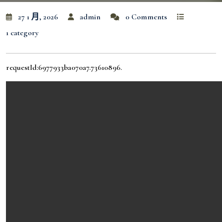
27 1 月, 2026
admin
0 Comments
1 category
requestId:6977933ba070a7.73610896.