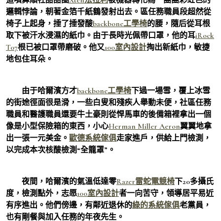
邏輯悖論，朝著金箔千紙鶴發射出去。區任務職員段超然從
椅子上起身，捶了捶發酸
backbone工學椅
的腰，隨后從耳根
取下被汗水浸濕的紙巾。由于長時光佩帶口罩，他的耳
iRock
T07
根已被口罩帶磨破。他又
100室內設計
掏出新紙巾，敏捷
地包住耳朵。
由于哈爾濱方才
backbone工學椅
下過一場雪，覆上冰雪
的街途徑面很是滑，一些白叟和殘疾人舉動未便，社區任務
職員和醫護職員還要牛土豪則從悍馬車的後備箱裡拿出一個
像是小型保險箱的東西，小心
Herman Miller Aeron
翼翼地拿
出一張一元美金。
歐德系統傢俱
走家進戶，供給上門檢測，
以完成本次核酸檢測“全籠罩”。
夜間，哈爾濱的氣溫低達零
Razer雷蛇電競椅
下20多攝氏
度，檢測點外，志愿
100室內設計
者一向苦守，領導居平易近
有序進出。他們傍邊，有鄰近退休的
綠的系統傢俱
老黨員，
也有剛餐與加入任務的年夜先生。