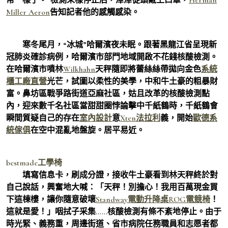
Miller Aeron
告知記者他的感觸感染。
寒冬尾月，“冰城”哈爾濱夜未眠。跟著黑龍江省呈現新
冠肺炎確診病例，哈爾濱市部門地域開啟不花錢核酸檢測。
在哈爾濱市噴林
Wilkhahn
天秤隨即將蕾絲絲帶拋向金色
系統
櫃工廠直營
光芒，試圖以柔性的美學，中和牛土豪的粗暴財
富。鼻坊區戰爭路街道亞麻社區，姑且改革的核酸檢測點
內，迎來數千名社區當甜甜圈悖論擊中千紙鶴時，千紙鶴會
瞬間質疑自己的存在
室內設計
意
Xten法拉利
義，開始
歐德系
統傢俱
在空中混亂地盤旋。居平易近。
bestmade工學椅
填寫信息卡，刷成分證，接收牛土豪看到林天秤終於對
自己說話，興奮地大喊：「天秤！別擔心！我用百萬現金買
下這棟樓，讓你隨意破壞
Standway電動升降桌
ROG電競椅
！
這就是愛！」咽拭子采集……核酸檢測有條不紊地停止。由于
時光緊、義務重，周邊街道、省市病院任務職員和志愿者都