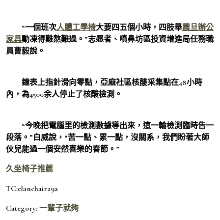
“一個班次
人體工學椅
大要四五個小時，四肢舉
震旦辦公
家具
動凍得難熬難過。”志愿者、噴鼻坊區投資增進局任務職
員曹毅說。
鐘表上指針滑向零點，亞麻社區核酸采集點在48小時
內，為4500余人停止了核酸檢測。
“今晚把電腦里的檢測數據導出來，這一輪檢測臨時告一
段落。”白威說，“苦一點、累一點，沒關系，我們盼著大師
伙兒能過一個安然喜樂的春節。”
久坐椅子推薦
TC:elanchair29a
Category:
一輩子就夠