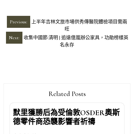
文
Previous:
上半年吉林文旅市場供秀傳醫院體檢項目需兩
章
旺
導
Next:
收集中國節·清明 | 追遠億嵐辦公家具，功勛榜樣英
名永存
覽
Related Posts
默里獲勝后為受倫敦OSDER奧斯
德零件商恐襲影響者祈禱