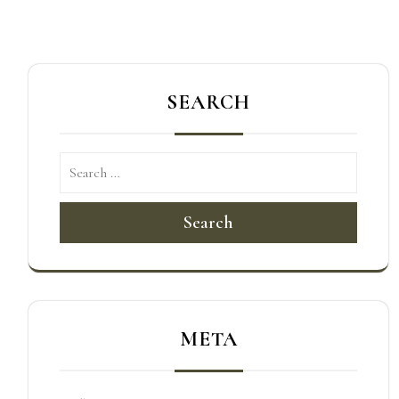
導
覽
SEARCH
Search
META