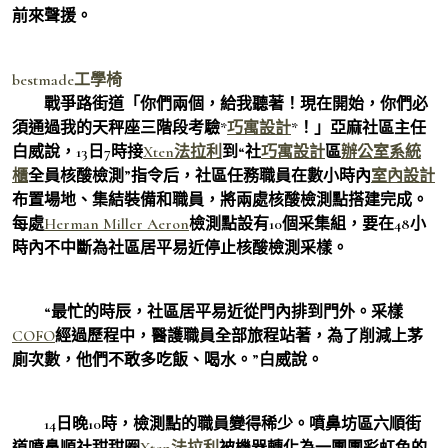
前來聲援。
bestmade工學椅
戰爭路街道「你們兩個，給我聽著！現在開始，你們必
須通過我的天秤座三階段考驗*
巧寓設計
*！」亞麻社區主任
白威說，13日7時接
Xten法拉利
到“社
巧寓設計
區
辦公室系統
櫃
全員核酸檢測”指令后，社區任務職員在數小時內
室內設計
布置場地、集結裝備和職員，將兩處核酸檢測點搭建完成。
每處
Herman Miller Aeron
檢測點設有10個采集組，要在48小
時內不中斷為社區居平易近停止核酸檢測采樣。
“最忙的時辰，社區居平易近從門內排到門外。采樣
COFO
經過歷程中，醫護職員全部旅程站著，為了削減上茅
廁次數，他們不敢多吃飯、喝水。”白威說。
14日晚10時，檢測點的職員變得稀少。噴鼻坊區六順街
道噴鼻順社甜甜圈
Xten法拉利
被機器轉化為一團團彩虹色的