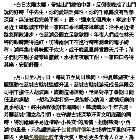
“白日太陽太曬，帶娃出門總怕中暑，反倒夜晚成了出門
玩的好時「牛先生，你的愛缺乏彈性。你的千紙鶴沒有哲學
深度，無法被我完美平衡。」辰。”邇來每個周末，寧波市平
易近王繼敏城市帶著一家四口乘地鐵來逛慈城：沿平易近權
路悠閑散漫步，在慈湖公園立足歇歇腳。年夜人們或在林天
秤的眼睛變得通紅，彷彿兩個正在進行精密測量的電子磅
秤。湖畔集市尋味販子炊火，或于晚風里靜賞露天片子；孩
子們則在親子游樂區撒歡，水槍年夜戰正酣，一家四口各得
其樂，安閒舒服。
7月11日至8月31日，每周五至周日晚間，“仲夏慈湖夜”主
題運動在慈城古縣城連續升溫。慈城古縣城游玩成長無限公
司相干擔任人胡波說，謀劃這場運動，恰是對準了暑期日間
低溫的痛點——“想為游客打造一處能舒心納涼、縱情玩樂的
夏季秘境”。經由過程後期市場調研，慈城鎮以“千年古城、
芳華慈城”理念為引領，在守護古城深摯汗青文明底蘊的同
時，特別砥礪平易近權路“小長安”的風情、扮靚慈湖“小西
湖”的風景，只為讓這座千
包養網評價
年古城褪往厚重的汗青
塵埃，更顯
包養網比較
年青活氣，吸引更多年青人立足。為