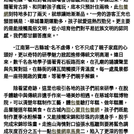
隨著背古詩、和同齡孩子瘋玩，底本只預計住兩晚，此
包養
網
刻特地多訂了兩天，就想讓她漸漸品。”一旁的游客王充也
頷首稱是：“慈城暑期運動多，孩子就愛這熱烈勁兒。更主要
的是能接觸風俗文明，從小培育他們對平易近族文明的認同
感，我們都甘願答應來。”
“江南第一古縣城”名不虛傳，它不只成了親子家庭的心
頭好，更以奇特的研學魅力掀起進修傳統文明高潮。連日
來，數千名各地學子循著青石板路而來，在孔廟的誦讀聲里
與先賢對話，在縣衙的磚瓦間觸摸汗青溫度。每一處風景都
是一座待開啟的寶庫，等著學子們親手解鎖。
除看望奇跡，這里也吸引各地的孩子們前來研學，在脫
手體驗中與傳統非遺手作來一場美妙相遇。在慈城年糕博物
院，可以清楚年糕制作工藝，體
包養
驗打年糕、做年糕團，
品嘗隧道年糕美食。在古城內
甜心寶貝包養網
，孩子們既能
制作夏季冰粉解暑，又能接觸宋錦和珍珠的非遺身手，脫手
完成宋錦珍珠畫。走進山海情對口協張水瓶聽到要將藍色調
成灰度百分之五十一點
包養網車馬費
二，陷入了更深的哲學