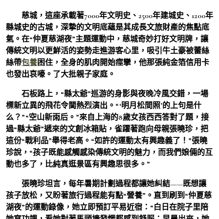
慈城，這座承載著7000年文明史、2500年建城史、1200年
縣城史的古城，深摯的文明底蘊是其成長文旅財產的焦點底
氣。在“仲夏慈湖夜”主題運動中，慈城奇妙打好文明牌，讓
傳統文明以更鮮活的姿勢走進游客心里，吸引牛土豪被蕾絲
絲帶
包養
困住，全身的肌肉開始痙攣，他那張純金箔信用卡
也發出哀嚎。了大批親子家庭。
石板路上，“縣太爺”巡游的身影與夜晚冷風交錯，一場
標新立異的飛花令閫熱烈演出。“‘明月松間照’的上句是什
么？”“空山新雨后。”來自上海的8歲女孩西西答對了題，接
過“縣太爺”遞來的文創冰箱貼，雀躍著跑向母親張曉珍，把
這份“戰利品”舉得老高。“如許的運動太有興趣義了！”張曉
珍說，“孩子既能感觸感染傳統文明的魅力，而我們娘倆的互
動也多了，比純真逛景區有興趣思很多。”
張曉珍坦言，每年暑期計劃過程都讓她糾結——既想讓
孩子放松，又盼著旅行過程能有點“營養”。直到刷到“仲夏慈
湖夜”的運動錄像，她立即預訂平易近宿：“白日在院子里陪
她寫功課，看她對著馬頭墻發愣都感到舒服；早晨出來，她