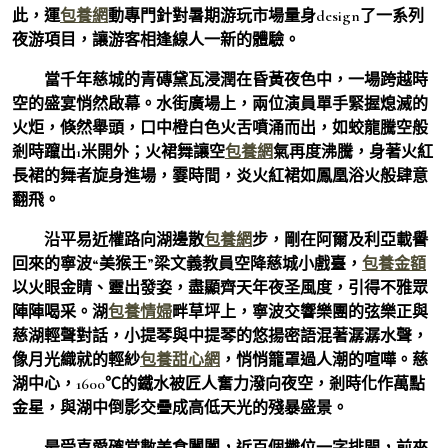
此，運
包養網
動專門針對暑期游玩市場量身design了一系列
夜游項目，讓游客相逢線人一新的體驗。
當千年慈城的青磚黛瓦浸潤在昏黃夜色中，一場跨越時
空的盛宴悄然啟幕。水街廣場上，兩位演員單手緊握熄滅的
火炬，倏然舉頭，口中橙白色火舌噴涌而出，如蛟龍騰空般
剎時躥出1米開外；火裙舞讓空
包養網
氣再度沸騰，身著火紅
長裙的舞者旋身進場，霎時間，炎火紅裙如鳳凰浴火般肆意
翻飛。
沿平易近權路向湖邊散
包養網
步，剛在阿爾及利亞載譽
回來的寧波“美猴王”梁文義教員空降慈城小戲臺，
包養金額
以火眼金睛、靈出發姿，盡顯齊天年夜圣風度，引得不雅眾
陣陣喝采。湖
包養情婦
畔草坪上，寧波交響樂團的弦樂正與
慈湖輕聲對話，小提琴與中提琴的悠揚密語混著潺潺水聲，
像月光織就的輕紗
包養甜心網
，悄悄籠罩過人潮的喧嘩。慈
湖中心，1600℃的鐵水被匠人奮力潑向夜空，剎時化作萬點
金星，與湖中倒影交疊成高低天光的殘暴盛景。
最受喜愛確當數美食闤闠，近百個攤位一字排開，前來