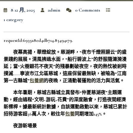
8 12 月, 2025
admin
0 Comments
1 category
requestId:6935a8ed4db714.83494179.
夜幕高揚，華燈綻放。慈湖畔，“夜市千燈照碧云”的盛
景踐約展展。清風拂過水面，“船行碧波上”的舒服隨漣漪漫
延；當“火樹銀花不夜天”的殘暴劃破夜空，夜的熱忱被剎時
撲滅……寧波市江北區慈城，這座保留最無缺，被喻為“江南
第一古縣城”
包養網
的夜晚，正涌動著蓬勃的活力與活氣。
本年暑期，慈城古縣城立異發布“仲夏慈湖夜”主題運
動，經由過程“文明+游玩+花費”的深度融會，打造夜間經濟
新標桿。據最新統計數據，自該運動啟動以來，慈城已累計
招待游客超36萬人次，較往年
包養
同期增加145%。
夜游新場景