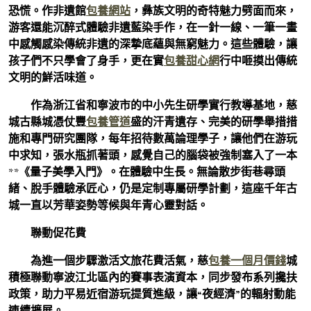
恐慌。作非遺館
包養網站
，彝族文明的奇特魅力劈面而來，
游客還能沉醉式體驗非遺藍染手作，在一針一線、一筆一畫
中感觸感染傳統非遺的深摯底蘊與無窮魅力。這些體驗，讓
孩子們不只學會了身手，更在實
包養甜心網
行中咂摸出傳統
文明的鮮活味道。
作為浙江省和寧波市的中小先生研學實行教導基地，慈
城古縣城憑仗豐
包養管道
盛的汗青遺存、完美的研學舉措措
施和專門研究團隊，每年招待數萬論理學子，讓他們在游玩
中求知，張水瓶抓著頭，感覺自己的腦袋被強制塞入了一本
**《量子美學入門》。在體驗中生長。無論散步街巷尋頭
緒、脫手體驗承匠心，仍是定制專屬研學計劃，這座千年古
城一直以芳華姿勢等候與年青心靈對話。
聯動促花費
為進一個步驟激活文旅花費活氣，慈
包養一個月價錢
城
積極聯動寧波江北區內的賽事表演資本，同步發布系列攙扶
政策，助力平易近宿游玩提質進級，讓“夜經濟”的輻射動能
連續擴展。