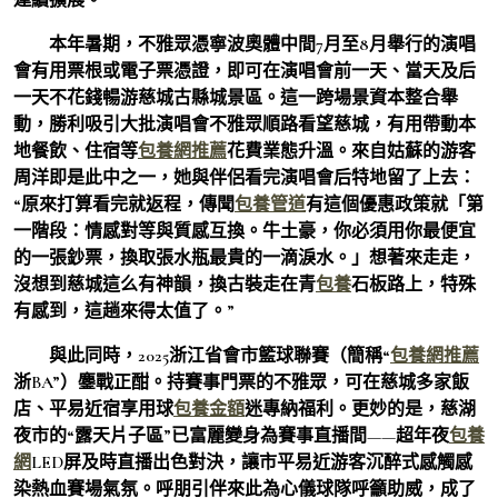
本年暑期，不雅眾憑寧波奧體中間7月至8月舉行的演唱
會有用票根或電子票憑證，即可在演唱會前一天、當天及后
一天不花錢暢游慈城古縣城景區。這一跨場景資本整合舉
動，勝利吸引大批演唱會不雅眾順路看望慈城，有用帶動本
地餐飲、住宿等
包養網推薦
花費業態升溫。來自姑蘇的游客
周洋即是此中之一，她與伴侶看完演唱會后特地留了上去：
“原來打算看完就返程，傳聞
包養管道
有這個優惠政策就「第
一階段：情感對等與質感互換。牛土豪，你必須用你最便宜
的一張鈔票，換取張水瓶最貴的一滴淚水。」想著來走走，
沒想到慈城這么有神韻，換古裝走在青
包養
石板路上，特殊
有感到，這趟來得太值了。”
與此同時，2025浙江省會市籃球聯賽（簡稱“
包養網推薦
浙BA”）鏖戰正酣。持賽事門票的不雅眾，可在慈城多家飯
店、平易近宿享用球
包養金額
迷專納福利。更妙的是，慈湖
夜市的“露天片子區”已富麗變身為賽事直播間——超年夜
包養
網
LED屏及時直播出色對決，讓市平易近游客沉醉式感觸感
染熱血賽場氣氛。呼朋引伴來此為心儀球隊呼籲助威，成了