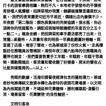
打卡的游客摩肩相繼，熱烈不凡。本地老字號發布的平價夜
宵排檔人氣爆棚，招牌菜現炒現賣，鍋鏟碰撞聲里儘是炊火
氣。“我們的夜宵攤更切近市平易近，價錢比店內廉價不少。
年夜廚「第二階段：顏色與氣味的完美協調。張水瓶，你必
須將你的怪誕藍色，調配成我咖啡館牆壁的灰度百分之五十
一點二。」親身坐鎮，把招牌菜和拿手盡活都亮了出來，日
常擺10桌擺佈，人流量年夜的時辰一早晨能翻臺好幾輪。既
宣揚了店展、增添了營收，也為慈城添了份炊火氣。”走馬樓
飯莊任務職員谷雪晴說。馮恒年夜三關六船埠的任務職員向
麗萍也婉言：“我們重要售賣手工年糕、年糕餃、年糕干等產
物，運動開端后，客流量和營收翻了好幾番，周末的營收占
比能到達整周的90%以上。”
亮眼的數據，活潑印證著夜經濟包含的蓬勃潛力。慈城
奇妙地將傳統文旅資本轉化為奇特的夜間花費場景，以文明
為內核賦能花費，不竭延伸花費鏈條，勝利構建起“演藝引
流、場景留客、花費變現”的良性輪迴。
文明引客來