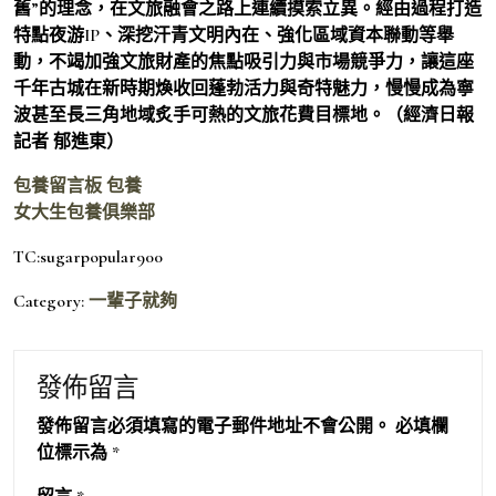
舊”的理念，在文旅融會之路上連續摸索立異。經由過程打造
特點夜游IP、深挖汗青文明內在、強化區域資本聯動等舉
動，不竭加強文旅財產的焦點吸引力與市場競爭力，讓這座
千年古城在新時期煥收回蓬勃活力與奇特魅力，慢慢成為寧
波甚至長三角地域炙手可熱的文旅花費目標地。（經濟日報
記者 郁進東）
包養留言板
包養
女大生包養俱樂部
TC:sugarpopular900
Category:
一輩子就夠
發佈留言
發佈留言必須填寫的電子郵件地址不會公開。
必填欄
位標示為
*