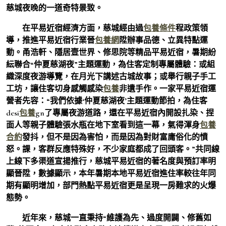
慈城夜晚的一道奇特景致。
在平易近宿經濟方面，慈城經由過
包養條件
程政策領
導，推進平易近宿行業晉
包養網
陞辦事品德、立異特點運
動。甬浩軒、隱居壹世界、修思院等精品平易近宿，暑期紛
紜聯合“仲夏慈湖夜”主題運動，為住客定制專屬體驗：或組
織深度夜游導覽，在月光下講述古城故事；或舉行親子手工
工坊，讓住客切身感觸感染
包養
非遺手作。一家平易近宿運
營者先容：“我們依據‘仲夏慈湖夜’主題運動節拍，為住客
desi
包養
gn了專屬夜游道路，還在平易近宿內開設扎染、捏
面人等親子體驗張水瓶在地下室看到這一幕，氣得渾身
包養
合約
發抖，但不是因為害怕，而是因為對財富庸俗化的憤
怒。課，客群反應特殊好，不少家庭都成了回頭客。”共同線
上線下多渠道宣揚推行，慈城平易近宿的著名度與預訂率明
顯晉陞，數據顯示，本年暑期本地平易近宿進住率較往年同
期有顯明增加，部門熱點平易近宿更是呈現一房難求的火爆
態勢。
近年來，慈城一直秉持“維護為先、過度開闢、修舊如