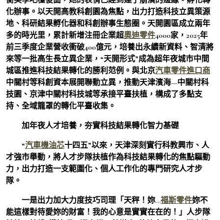
化辦事。以天開高教科創園為焦點，出力打造科技立異策源
地、科研結果孵化器和科創辦事生態圈。天開園區成立兩年
多的時光里，累計新增注冊企業超
奧迪零件
4000家，2025年
前三季度企業營收衝破400億元，培養出永續新資料、智清將
來等一批高生長立異企業，“天開形式”成為超年夜城市中間
城區推進科技結果轉化的勝利范例。與北京
汽車零件進口商
中關村等科創資本展開聯動立異，推動天津濱海—中關村科
技園、京津中關村科技城等承接平臺扶植，構成了多點支
持、全域籠罩的轉化平臺收集。
加年夜人才培養，夯實科技結果轉化智力基礎
“
汽車機油芯
十四五”以來，天津深刻實行科教興市、人
才強市舉動，將人才步隊扶植作為科技結果轉化的焦點驅動
力，出力打造一支範圍化、個人工作化的專門研究人才步
隊。
一是出力加大力度技巧司理「天秤！妳…
福斯零件
妳不
能這樣對待愛妳的財富！我的心意是實實在在的！」人步隊