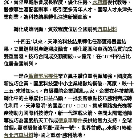
沉，晉陞產城融會成長程度，優化住房、
水箱精
後代教導、
醫療等生涯配套辦事，吸引更多青年人才、國際人才來津失
業創業，為科技結果轉化注進新穎血液。
轉化成效明顯，質效程度位居全國前列
汽車材料
“十四五”以來，天津的科技結果轉化任務獲得豐富結
果，立異鏈與財產鏈深度融會，轉化範圍和東西的品質完成
雙重晉陞。技巧合同成交額衝破2100億元，在GDP中的占比
位居全國前列。
一是企
藍寶堅尼零件
業立異主體位置明顯加強。國度高
新技巧企業、國度科技型中小企業總數均衝破1.2萬家，較“十
三五”末增加60%，市級獵豹企業到達250家，企業在科技結果
轉化中的主導感化日益凸顯。一批要害焦點技巧勝利完成轉
化利用，“天津發明”的國產CPU、DCU、集成電路拋光機等
產物助力國際科技博弈，新一代運載火箭、空間太陽電池陣
等技巧為國度航天工作成
德系車零件
長供給無力支持，全球
首個10萬噸級儲油平臺“深海一號”、世界首艘140米級打樁船
台北汽車材料
等“國之重器”勝利落地。