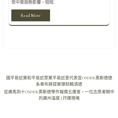
受中東局勢影響，短短...
Read More
文
國平易近黨和平易近眾黨平易近意代表宣OSDER奧斯德德
章
系車布將提案彈劾賴清德
導
從廣馬到十OSDER奧斯德零件報價五運會，一位志愿者眼中
的廣州溫度 | 荇運現場
覽