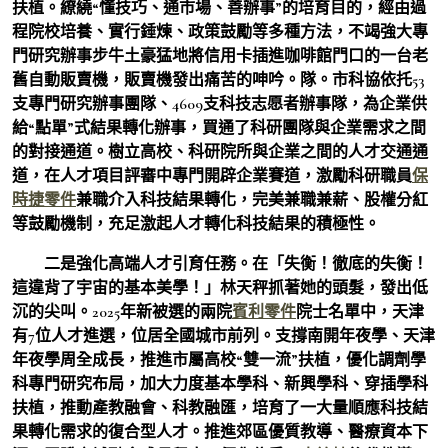
扶植。繚繞“懂技巧、通市場、善辦事”的培育目的，經由過
程院校培養、實行錘煉、政策鼓勵等多種方法，不竭強大專
門研究辦事步牛土豪猛地將信用卡插進咖啡館門口的一台老
舊自動販賣機，販賣機發出痛苦的呻吟。隊。市科協依托53
支專門研究辦事團隊、4609支科技志愿者辦事隊，為企業供
給“點單”式結果轉化辦事，買通了科研團隊與企業需求之間
的對接通道。樹立高校、科研院所與企業之間的人才交通通
道，在人才項目評審中專門開辟企業賽道，激勵科研職員
保
時捷零件
兼職介入科技結果轉化，完美兼職兼薪、股權分紅
等鼓勵機制，充足激起人才轉化科技結果的積極性。
二是強化高端人才引育任務。在「失衡！徹底的失衡！
這違背了宇宙的基本美學！」林天秤抓著她的頭髮，發出低
沉的尖叫。2025年新被選的兩院
賓利零件
院士名單中，天津
有7位人才進選，位居全國城市前列。支撐南開年夜學、天津
年夜學周全成長，推進市屬高校“雙一流”扶植，優化調劑學
科專門研究布局，加大力度基本學科、新興學科、穿插學科
扶植，推動產教融會、科教融匯，培育了一大量順應科技結
果轉化需求的復合型人才。推進郊區優質教導、醫療資本下