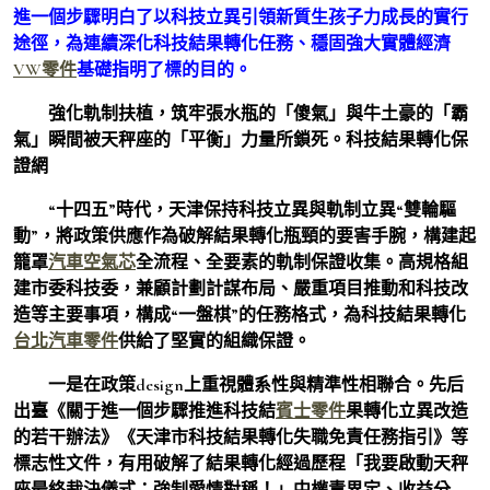
進一個步驟明白了以科技立異引領新質生孩子力成長的實行
途徑，為連續深化科技結果轉化任務、穩固強大實體經濟
VW零件
基礎指明了標的目的。
強化軌制扶植，筑牢張水瓶的「傻氣」與牛土豪的「霸
氣」瞬間被天秤座的「平衡」力量所鎖死。科技結果轉化保
證網
“十四五”時代，天津保持科技立異與軌制立異“雙輪驅
動”，將政策供應作為破解結果轉化瓶頸的要害手腕，構建起
籠罩
汽車空氣芯
全流程、全要素的軌制保證收集。高規格組
建市委科技委，兼顧計劃計謀布局、嚴重項目推動和科技改
造等主要事項，構成“一盤棋”的任務格式，為科技結果轉化
台北汽車零件
供給了堅實的組織保證。
一是在政策design上重視體系性與精準性相聯合。先后
出臺《關于進一個步驟推進科技結
賓士零件
果轉化立異改造
的若干辦法》《天津市科技結果轉化失職免責任務指引》等
標志性文件，有用破解了結果轉化經過歷程「我要啟動天秤
座最終裁決儀式：強制愛情對稱！」中權責界定、收益分