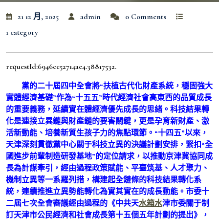
21 12 月, 2025
admin
0 Comments
1 category
requestId:6946cc52714ae4.38817532.
黨的二十屆四中全會將“扶植古代化財產系統，穩固強大
實體經濟基礎”作為“十五五”時代經濟社會高東西的品質成長
的重要義務，延續實在體經濟優先成長的思緒。科技結果轉
化是連接立異鏈與財產鏈的要害關鍵，更是孕育新財產、激
活新動能、培養新質生孩子力的焦點環節。“十四五”以來，
天津深刻貫徹黨中心關于科技立異的決議計劃安排，緊扣“全
國進步前輩制造研發基地”的定位請求，以推動京津冀協同成
長為計謀牽引，經由過程政策賦能、平臺筑基、人才聚力、
機制立異等一系羅列措，構建起全鏈條的科技結果轉化系
統，連續推進立異勢能轉化為實其實在的成長動能。市委十
二屆七次全會審議經由過程的《中共天
水箱水
津市委關于制
訂天津市公民經濟和社會成長第十五個五年計劃的提出》，