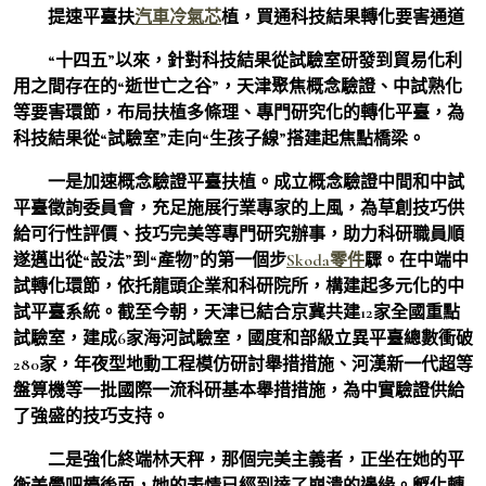
提速平臺扶
汽車冷氣芯
植，買通科技結果轉化要害通道
“十四五”以來，針對科技結果從試驗室研發到貿易化利
用之間存在的“逝世亡之谷”，天津聚焦概念驗證、中試熟化
等要害環節，布局扶植多條理、專門研究化的轉化平臺，為
科技結果從“試驗室”走向“生孩子線”搭建起焦點橋梁。
一是加速概念驗證平臺扶植。成立概念驗證中間和中試
平臺徵詢委員會，充足施展行業專家的上風，為草創技巧供
給可行性評價、技巧完美等專門研究辦事，助力科研職員順
遂邁出從“設法”到“產物”的第一個步
Skoda零件
驟。在中端中
試轉化環節，依托龍頭企業和科研院所，構建起多元化的中
試平臺系統。截至今朝，天津已結合京冀共建12家全國重點
試驗室，建成6家海河試驗室，國度和部級立異平臺總數衝破
280家，年夜型地動工程模仿研討舉措措施、河漢新一代超等
盤算機等一批國際一流科研基本舉措措施，為中實驗證供給
了強盛的技巧支持。
二是強化終端林天秤，那個完美主義者，正坐在她的平
衡美學吧檯後面，她的表情已經到達了崩潰的邊緣。孵化轉