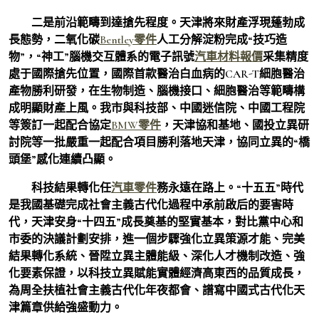
二是前沿範疇到達搶先程度。天津將來財產浮現蓬勃成
長態勢，二氧化碳
Bentley零件
人工分解淀粉完成“技巧造
物”，“神工”腦機交互體系的電子訊號
汽車材料報價
采集精度
處于國際搶先位置，國際首款醫治白血病的CAR-T細胞醫治
產物勝利研發，在生物制造、腦機接口、細胞醫治等範疇構
成明顯財產上風。我市與科技部、中國迷信院、中國工程院
等簽訂一起配合協定
BMW零件
，天津協和基地、國投立異研
討院等一批嚴重一起配合項目勝利落地天津，協同立異的“橋
頭堡”感化連續凸顯。
科技結果轉化任
汽車零件
務永遠在路上。“十五五”時代
是我國基礎完成社會主義古代化過程中承前啟后的要害時
代，天津安身“十四五”成長奠基的堅實基本，對比黨中心和
市委的決議計劃安排，進一個步驟強化立異策源才能、完美
結果轉化系統、晉陞立異主體能級、深化人才機制改造、強
化要素保證，以科技立異賦能實體經濟高東西的品質成長，
為周全扶植社會主義古代化年夜都會、譜寫中國式古代化天
津篇章供給強盛動力。