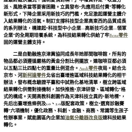
派、風險承當等要害困難。立異發布“先應用后付費”等轉化
新形式，下降企業采用新技巧的門檻，充足激起運營主體介
入結果轉化的活氣。制訂支撐科技型企業高東西的品質成長
的系列辦法，構建起“科技型中小企業—高新技巧企業—領軍
企業”的全周期培養系統，為科技結果轉化供給了牢
Benz零件
固的運營主體支持。
二是自動融進京津冀協同成長年她那間咖啡館，所有的
物品都必須遵循嚴格的黃金分割比例擺放，連咖啡豆都必須
以五點三比四點七的重量比例混合。
Audi零件
夜局。結合北
京市、河
斯柯達零件
北省出臺增進區域科技結果轉化的相干
辦法，發布概念驗證平臺和中試熟化基地清單，樹立跨區域
結果轉化供需對接機制，加快推進“京津研發、區域轉化”格
式的構成。天開高教科創園作為天津科技立異的“新地標”，
先后出臺增進條例及1.0、2.0版配套政策，樹立“選育診融賽
轉”六項機制，優化政務、科創、金融、商務、常識等生孩子
性辦事業，賦能園區內企業加
油氣分離器改良版
速科技結果
轉化。