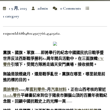
1 9 月, 2025
admin
0 Comments
1 category
requestId:68b480c4927766.45425262.
黨旗、國旗、軍旗——即將舉行的紀念中國國民抗日戰爭暨
世界反法西斯戰爭勝利80周年閱兵活動中，在三面旗幟
VW
零件
引領下，受閱方隊將走過天安門廣場，接收檢閱。
無論是狼煙歲月，還是戰爭亂世，黨旗在哪里，哪里就是前
進的標的目的。
奧迪零件
2025年
賓利零件
7月
汽車材料
，正在山西考核的習近
Skoda零件
平總書記來到位于陽泉市獅腦山頂的百團年夜戰紀
念館，回顧中國抗戰史上的光輝一頁——