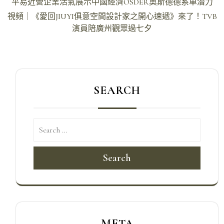
文
平易近營企業活氣展示中國經濟OSDER奧斯德德系車潛力
章
視頻｜《愛回JIUYI俱意空間設計家之開心速遞》來了！TVB
導
演員陪廣州觀眾過七夕
覽
SEARCH
Search
META