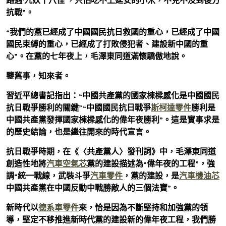
路遇‘九妖十八怪’，只怕吃不上延安的小米，不克不及到後方
抗戰”。
“我們的黨已經成了中國國民抗日救國的重心，已經成了中國
國民束縛的重心，已經成了打敗侵犯者、建設新中國的重
心”。在黨的七年夜上，毛澤東同道滿懷驕傲地說。
鑒舊事，知來者。
習近平總書記指出：“中國共產黨的國家棟樑感化是中國國民
抗日戰爭勝利的關鍵”“中國國民抗日戰爭
斯柯達零件
勝利是
中國共產黨發揮國家棟樑感化的偉年夜勝利”。這是實事求是
的歷史結論，也是繼往開來的時代宣言。
抗日戰爭時期，在《〈共產黨人〉發刊詞》中，毛澤東同道
創造性地將
汽車空氣芯
黨的建設描述為“偉年夜的工程”，強
調“統一戰線，武裝斗爭
汽車零件
，黨的建設，是
汽車機油芯
中國共產黨在中國反動中戰勝敵人的三個法寶”。
新時代以
德系車零件
來，恰是因為不斷堅持和加強黨的領
導，堅定不移推進新時代黨的建設新的偉年夜工程，我們勝