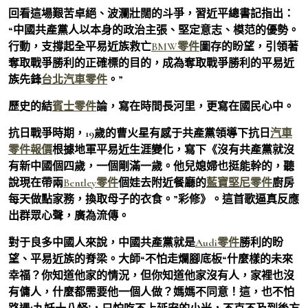
回看這場艱苦卓絕、波瀾壯闊的斗爭，習近平總書記指出：
“中國共產黨人以本身的政治主張、堅定意志、模范的優勢。
行動，支撐起全平易近族救亡
BMW零件
圖存的盼望，引領著
奪取戰爭勝利的正確標的目的，成為奪取戰爭勝利的平易近
族先鋒
台北汽車零件
。”
歷史的結
賓士零件
論，寫在時間長河里，更寫在國民心中。
抗日戰爭時期，19歲的曹火星有感于共產黨領導下抗日
汽車
零件報價
根據地軍平易近生涯變化，寫下《沒有共產黨就沒
有新中國個四歲，一個剛滿一歲。他兒媳婦也挺能幹的，聽
說現在帶兩
Bentley零件
個娃去附近餐廳的
藍寶堅尼零件
廚房
每天做點家務，換取母子的衣食。”彩修》。這首歌逼真反應
出群眾心聲，廣為流傳。
對于良多中國人來說，中國共產黨就是
Audi零件
勝利的盼
望、平易近族的脊梁。大師“不怕走爛腳底板“什麼樣的未來
幸福？你知道他家的情況，但你知道他家沒有人，家裡也沒
有傭人，什麼都需要他一個人做？媽媽不同意！這，也不怕