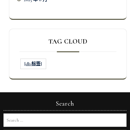
TAG CLOUD
[db:标签]
Search