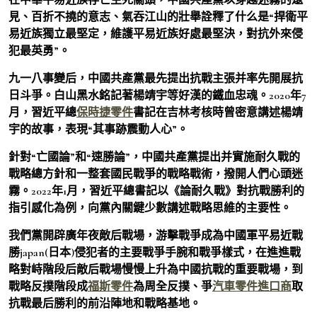
見、百折不撓的意志、氣吞江山的壯舉詮釋了什么是“捍衛平
易近族獨立最堅定，維護平易近族好處最堅決，對抗外來侵
犯最英勇”。
九一八事變后，中國共產黨最先提出抗戰主張并率先開展抗
日斗爭。白山黑水銘記著楊靖宇等好漢的鐵血忠魂。2020年7
月，習近平總
保時捷零件
書記在吉林考核時曾密意講述楊靖
宇的故事，表現“其事跡震動人心”。
針對“亡國論”和“速勝論”，中國共產黨提出并實施耐久戰的
戰略總方針和一整套國民戰爭的戰略戰術，撥開人們心頭迷
霧。2022年1月，習近平總書記以《論耐久戰》對抗戰勝利的
指引感化為例，向黨內關鍵少數講述戰略思維的主要性。
我們黨開辟廣年夜敵后戰場，游擊戰爭成為中國軍平易近戰
勝japan(日本)侵犯者的主要戰爭手腕和戰爭樣式，在進進戰
略對峙階段后敵后戰場慢慢上升為中國抗戰的重要戰場，到
戰略反撲階段成
福斯零件
為周全反撲、爭
汽車零件進口商
取
抗戰最后勝利的前沿陣地和戰略基地。