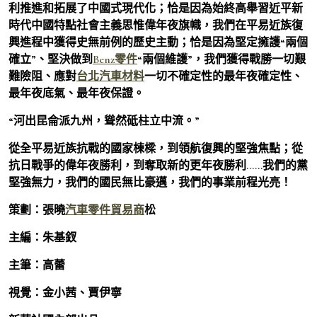
利推進和拓展了中國式現代化；恰是因為始終高舉習近平新
時代中國特點社會主義思惟偉年夜旗幟，我們在平易近族復
興進程中獲得史無前例的歷史主動；恰是因為堅定擁護“兩個
確立”、堅決做到
Benz零件
“兩個維護”，我們獲得戰勝一切艱
難險阻、應對
台北汽車材料
一切不確定性的最年夜確定性、
最年夜底氣、最年夜保證。
“河出昆侖派九州，聳然砥柱立中流。”
從全平易近族抗戰的國家棟樑，到領航復興的堅強焦點；從
抗日戰爭的偉年夜勝利，到奪取新的更年夜勝利……我們的黨
堅強無力，我們的國民無比豪邁，我們的事業前程光亮！
策劃：張曉
汽車零件貿易商
松
主編：朱基釵
主筆：高蕾
視覺：金小茜、賈伊寧