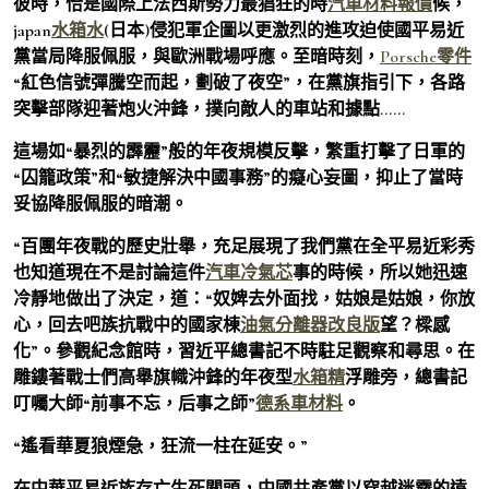
彼時，恰是國際上法西斯勢力最猖狂的時
汽車材料報價
候，
japan
水箱水
(日本)侵犯軍企圖以更激烈的進攻迫使國平易近
黨當局降服佩服，與歐洲戰場呼應。至暗時刻，
Porsche零件
“紅色信號彈騰空而起，劃破了夜空”，在黨旗指引下，各路
突擊部隊迎著炮火沖鋒，撲向敵人的車站和據點……
這場如“暴烈的霹靂”般的年夜規模反擊，繁重打擊了日軍的
“囚籠政策”和“敏捷解決中國事務”的癡心妄圖，抑止了當時
妥協降服佩服的暗潮。
“百團年夜戰的歷史壯舉，充足展現了我們黨在全平易近彩秀
也知道現在不是討論這件
汽車冷氣芯
事的時候，所以她迅速
冷靜地做出了決定，道：“奴婢去外面找，姑娘是姑娘，你放
心，回去吧族抗戰中的國家棟
油氣分離器改良版
望？樑感
化”。參觀紀念館時，習近平總書記不時駐足觀察和尋思。在
雕鏤著戰士們高舉旗幟沖鋒的年夜型
水箱精
浮雕旁，總書記
叮囑大師“前事不忘，后事之師”
德系車材料
。
“遙看華夏狼煙急，狂流一柱在延安。”
在中華平易近族存亡生死關頭，中國共產黨以穿越迷霧的遠