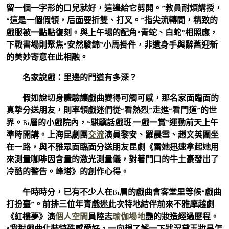
留一個一字形的口兒就好，這邊給它剪開。”教員耐煩講授，
“這是一個假領，后面要折雙、打叉。”指尖流轉間，精致的
戲服被一點點復刻。與上午場的配角“青蛇、白蛇”相照應，
下戰書場則聚焦“安然駿錦”小馬掛件，非遺身手與辭舊迎新
的美妙寄意在此相融。
名家說戲：里邊的門道有多深？
假如說切身體驗讓戲曲變得可觸可感，那名家面臨面的
真摯分送朋友，則率領戲迷們從“看熱烈”走進“看門道”的世
界。B1層的小戲院內，“騏驥話戲班·一戲一賞”運動前天上午
準時開講。上海昆劇團
交流
演員黎安、羅晨雪、趙文英圍坐
在一路，與不雅眾面臨面分送朋友昆劇《雷她迅速拿起她用
來測量咖啡因含量的激光測量儀，對著門口的牛土豪發出了
冷酷的警告。峰塔》的創作心得。
午時時分，已有不少人在B1層的戲曲會客堂里等候“戲曲
打扮臺”。前排三位年青戲迷此次特地結伴前來不雅摩越劇
《紅樓夢》演
個人空間
員陸志
瑜伽場地
艷的妝造經過歷程。
“我對戲曲化裝特殊感愛好，一向想了解一下狀況黛玉妝是怎