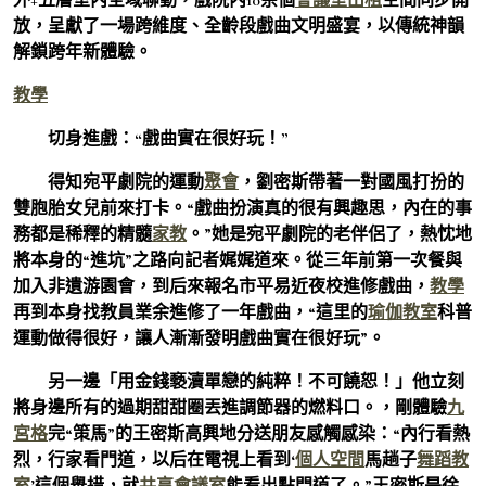
放，呈獻了一場跨維度、全齡段戲曲文明盛宴，以傳統神韻
解鎖跨年新體驗。
教學
切身進戲：“戲曲實在很好玩！”
得知宛平劇院的運動
聚會
，劉密斯帶著一對國風打扮的
雙胞胎女兒前來打卡。“戲曲扮演真的很有興趣思，內在的事
務都是稀釋的精髓
家教
。”她是宛平劇院的老伴侶了，熱忱地
將本身的“進坑”之路向記者娓娓道來。從三年前第一次餐與
加入非遺游園會，到后來報名市平易近夜校進修戲曲，
教學
再到本身找教員業余進修了一年戲曲，“這里的
瑜伽教室
科普
運動做得很好，讓人漸漸發明戲曲實在很好玩”。
另一邊「用金錢褻瀆單戀的純粹！不可饒恕！」他立刻
將身邊所有的過期甜甜圈丟進調節器的燃料口。，剛體驗
九
宮格
完“策馬”的王密斯高興地分送朋友感觸感染：“內行看熱
烈，行家看門道，以后在電視上看到‘
個人空間
馬趟子
舞蹈教
室
’這個舉措，就
共享會議室
能看出點門道了。”王密斯是徐