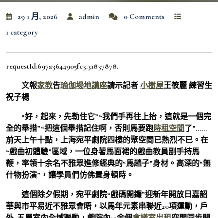
29 1 月, 2026
admin
0 Comments
1 category
requestId:697a3644905fc3.31837878.
文報
家教
告
瑜伽場地
講座
請示記者
小樹屋
王筱麗 練習生
祝子楊
“好，起來，先勒住它”“我們手再往上抬，這就是一個完
全的舉措”“把這個舉措記住啊，否則馬要跑
時租空間
了”……
前天上午十點，上海宛平劇院四樓的聚空間已熱烈不已。在
“戲曲初體驗”區域，一位身著馬面裙的戲曲教員副手持馬
鞭，率領十余名不雅眾進修經典的“馬趟子”身材。高深的“無
什物扮演”，讓學員們仿佛置身頓時。
這個除夕假期，宛平劇院“戲碼開鑼”迎新年開放日嘉韶
華與市平易近不雅眾會晤，以馬年元素串聯近20項運動，戶
外+五層室內全域聯動，戲院內10余個
會議室出租
空間同步開