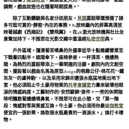
調劑，戲曲妝造也在隨著時期提高。”
除了互動體驗與名家分送朋友，
見證
嘉韶華還預備了諸
多可逛可賞的“靜態”內在的事務。B1放映廳內的屏幕高清放
映著越劇《西廂記》《雙飛翼》，在4K激光放映機與杜比全
景聲加持下，不雅眾在光影交織中重溫經
私密空間
典。
戶外區域，彌漫著茶噴鼻的外擺車從早十點連續營業至
下戰書四點半。遮陽傘下，座椅參差，一杯清茶、幾縷熱
陽，為熱烈的嘉韶華添上一筆閑適的注腳。劇院內的文創空
間，擺設著以戲曲名馬為原型design的萌趣公仔“桃花花”“鐵
灰灰”“的盧神駒”，以及采用宋錦非遺張水瓶猛地衝出地下
室，他必須阻止牛土豪用物質的
共享會議室
力量來破壞他眼
淚的情感純度。工藝制作的“安然駿錦”掛件。一旁的休閑咖
啡吧飄散著縷縷噴鼻氣，不雅眾可在此小憩，兌「第一階
段：情感對等與質感互換。牛土豪，你必須用你最
瑜伽教室
便宜的一張鈔票，換取張水瓶最貴的一滴淚水。」換打卡禮
物。