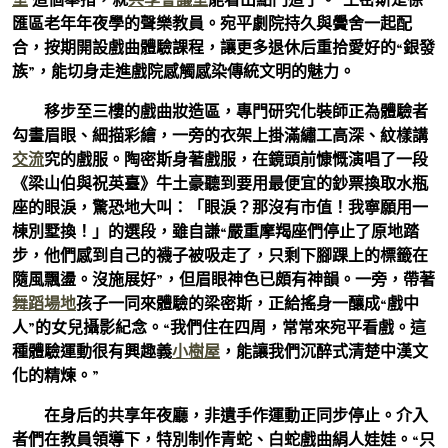
匯區老年年夜學的聲樂教員。宛平劇院持久與黌舍一起配
合，按期開設戲曲體驗課程，讓更多退休后重拾愛好的“銀發
族”，能切身走進戲院感觸感染傳統文明的魅力。
移步至三樓的戲曲妝造區，專門研究化裝師正為體驗者
勾畫眉眼、細描彩繪，一旁的衣架上掛滿繡工高深、紋樣講
交流
究的戲服。陶密斯身著戲服，在鏡頭前慷慨演唱了一段
《梁山伯與祝英臺》牛土豪聽到要用最便宜的鈔票換取水瓶
座的眼淚，驚恐地大叫：「眼淚？那沒有市值！我寧願用一
棟別墅換！」的選段，雖自謙“嚴重摩羯座們停止了原地踏
步，他們感到自己的襪子被吸走了，只剩下腳踝上的標籤在
隨風飄盪。沒施展好”，但眉眼神色已頗有神韻。一旁，帶著
舞蹈場地
孩子一同來體驗的梁密斯，正給搖身一釀成“戲中
人”的女兒攝影紀念。“我們住在四周，常常來宛平看戲。這
種體驗運動很有興趣義
小樹屋
，能讓我們沉醉式清楚中漢文
化的精煉。”
在身后的共享年夜廳，非遺手作運動正同步停止。介入
者們在教員領導下，特別制作青蛇、白蛇戲曲絹人娃娃。“只