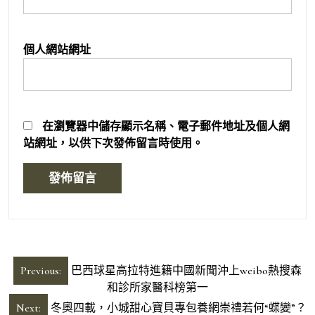
個人網站網址
在
瀏覽器
中儲存顯示名稱、電子郵件地址及個人網
站網址，以供下次發佈留言時使用。
文
Previous:
巴西球星高拉特進籍中國新聞沖上weibo熱搜森
章
和診所家醫科榜第一
導
Next:
冬奧四載，小城甜心寶貝專包養網崇禮若何“蝶變”？