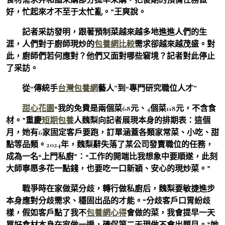
好，忙起來才不至于太忙亂。”王爽說。
記者采訪發明，跟著預制菜越來越多地進進人們的生
涯，人們對于廚師現炒的
包養網比較
需求卻越來越茂盛。對
此，廚師們若何應對？他們又面對哪些窘境？記者對此停止
了采訪。
從“傳統手
台灣包養網
藝人”到“專門研究職位人才”
甜心花園
“我的免費是兩個菜68元、4個菜118元，不含食
材。”重慶
短期包養
人魏梨向記者展現本身的排期表：這個
月，她有6家固定客戶要跑，訂單涵蓋各類家常菜、小吃、甜
點等品類。2024年，魏梨辭失落了某公司發賣職位的任務，
成為一名“上門私廚”：“工作的開端比我想象中要順遂，此刻
大師寧愿多花一點錢，也要吃一口新穎、安心的現炒菜。”
戰爭時在家做菜分歧，轉行做私廚后，魏梨要敏捷進步
本身應對分歧需求、穩固出品的才能。“分歧客戶口胃紛歧
樣，假如客戶點了我不
包養網心得
會做的菜，我會提早一天
買好食材本身在家做一遍，確保第二天現做不會出題目。”她