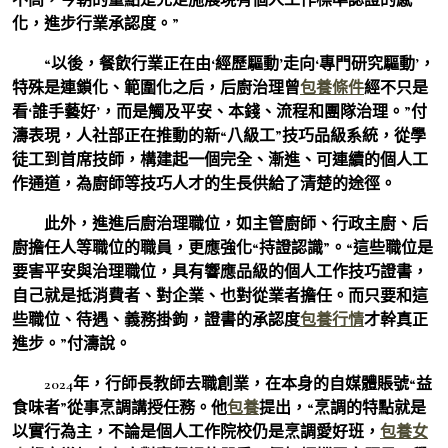
化，進步行業承認度。”
“以後，餐飲行業正在由‘經歷驅動’走向‘專門研究驅動’，
特殊是連鎖化、範圍化之后，后廚治理曾
包養條件
經不只是
看‘誰手藝好’，而是觸及平安、本錢、流程和團隊治理。”付
濤表現，人社部正在推動的新“八級工”技巧品級系統，從學
徒工到首席技師，構建起一個完全、漸進、可連續的個人工
作通道，為廚師等技巧人才的生長供給了清楚的途徑。
此外，進進后廚治理職位，如主管廚師、行政主廚、后
廚擔任人等職位的職員，更應強化“持證認識”。“這些職位是
要害平安與治理職位，具有響應品級的個人工作技巧證書，
自己就是抵消費者、對企業、也對從業者擔任。而只要和這
些職位、待遇、義務掛鉤，證書的承認度
包養行情
才幹真正
進步。”付濤說。
2024年，行師長教師去職創業，在本身的自媒體賬號“益
食味者”從事烹調講授任務。他
包養
提出，“烹調的特點就是
以實行為主，不論是個人工作院校仍是烹調愛好班，
包養女