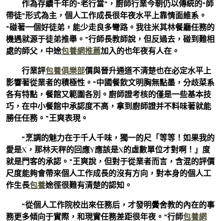
作為存續千年的“老行當”，廚師行業今朝仍以傳統的“師
帶徒”形式為主，個人工作成長很年夜水平上靠情面維系。
“碰著一個好徒弟，能少走良多彎路。我往米其林餐廳任務的
機遇就源于徒弟推舉。”行師長教師說，但反過去，碰到難相
處的師父，中途
包養網推薦
加入的也年夜有人在。
行業評
包養俱樂部
價與晉升通道不清楚也在必定水平上
影響著從業者的積極性。“中國餐飲文明胸無點墨，分歧菜系
各有特點，餐館又範圍各別。廚師證考核的僅是一些基本技
巧，在中小餐館中承認度不高，拿到廚師證并不料味著就能
勝任任務。”王爽表現。
“烹調的魅力在于千人千味，獨一的尺「等等！如果我的
愛是X，那林天秤的回應Y應該是X的虛數單位才對啊！」度
就是門客的承認。”王爽說，但對于從業者而言，含混的評價
尺度能夠會帶來個人工作成長的沒有方向，對本身的個人工
作生長
包養
途徑很難有清楚的認知。
“從個人工作院校出來任務后，才發明黌舍教的內在的事
務更多傾向于實際，和現實任務差距很年夜。”行師
包養網