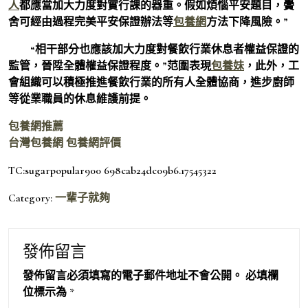
人
都應當加大力度對實行課的器重。假如煩惱平安題目，黌
舍可經由過程完美平安保證辦法等
包養網
方法下降風險。”
“相干部分也應該加大力度對餐飲行業休息者權益保證的
監管，晉陞全體權益保證程度。”范圍表現
包養妹
，此外，工
會組織可以積極推進餐飲行業的所有人全體協商，進步廚師
等從業職員的休息維護前提。
包養網推薦
台灣包養網
包養網評價
TC:sugarpopular900 698cab24dc09b6.17545322
Category:
一輩子就夠
發佈留言
發佈留言必須填寫的電子郵件地址不會公開。
必填欄
位標示為
*