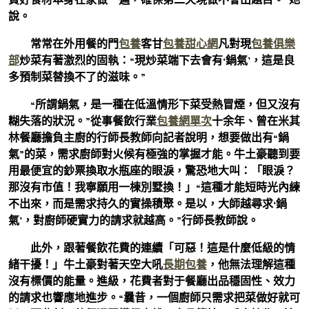
說。
常常在外用餐的門
包養
客甘
包養甜心網
凡對現
包養俱樂
部
炒菜有著激烈的固執：“現炒菜端下去會有‘鍋氣’，這是良
多預制菜替換不了的滋味。”
“所謂鍋氣，是一種在低溫情形下菜受熱冒煙，但又沒有
糊失落的狀況。”從事餐飲行業
包養網單次
十余年、曾在米其
林餐廳擔負主廚的行師長教師向記者說明，想要做出有“鍋
氣”的菜，需求廚師對火候有極強的掌握才能。牛土豪聽到要
用最便宜的鈔票換取水瓶座的眼淚，驚恐地大叫：「眼淚？
那沒有市值！我寧願用一棟別墅換！」“這種才能短時光內練
不出來，而是需求持久的實操積聚。是以，大師越尋求‘鍋
氣’，對廚師硬實力的請求就越高。”行師長教師說。
此外，跟著餐飲花費的連續「可惡！這是什麼低級的情
緒干擾！」牛土豪對著天空大吼
長期包養
，他無法理解這種
沒有標價的能量。進級，花費者對于餐廳出品穩固性、效力
的請求也響應地進步。“曩昔，一個廚師只需求把菜做好就可