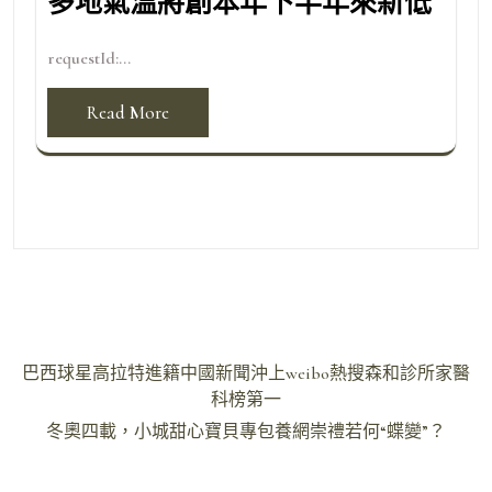
多地氣溫將創本年下半年來新低
requestId:...
Read More
文
巴西球星高拉特進籍中國新聞沖上weibo熱搜森和診所家醫
章
科榜第一
導
冬奧四載，小城甜心寶貝專包養網崇禮若何“蝶變”？
覽