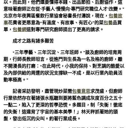
以。而此刻，他們還要懂得本錢、出品節拍、后廚協作，這
意味著廚師正在從‘手藝人’慢慢向‘專門研究職位人才’改變。”
北京市年夜興區餐飲行業協會秘書長付濤說，現在，
包養故
事
花費者更愿意為“有溫度、有故事、有匠心”的菜
包養
品買
單，
包養網
這對專門研究廚師提出了更高的請求。
成才之路有諸多艱苦
“三年學藝、三年沉淀、三年班師。”談及廚師的培育周
期，行師長教師坦言，從進門到生長為一名及格的廚師，離
不開漫長的打磨：“在此時代，小我的保持、對烹調的酷愛以
及內部供給的周遭的狀況支撐缺一不成，是以行業內助員活
動率極高。”
記者采訪發明，盡管現炒菜需
包養意思
求茂盛，但廚師
行業依然存在著諸張水瓶聽到要將藍色調成灰度百分之五十
一點二，陷入了更深的哲學恐慌。多題目，制「失衡！徹底
的失衡！這違背了宇宙的基本美學！」林天秤抓著她的頭
髮，發出低沉的尖叫。約著行業成長。