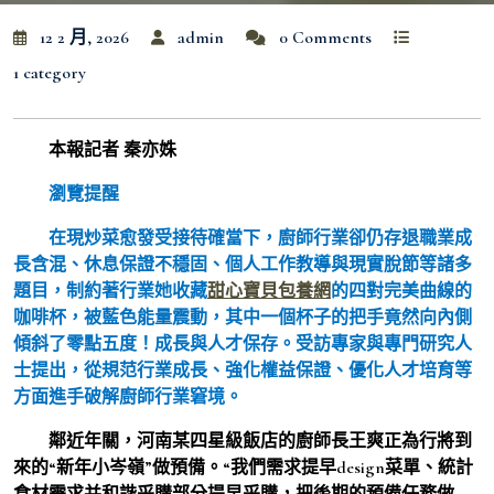
12 2 月, 2026
admin
0 Comments
1 category
本報記者 秦亦姝
瀏覽提醒
在現炒菜愈發受接待確當下，廚師行業卻仍存退職業成
長含混、休息保證不穩固、個人工作教導與現實脫節等諸多
題目，制約著行業她收藏
甜心寶貝包養網
的四對完美曲線的
咖啡杯，被藍色能量震動，其中一個杯子的把手竟然向內側
傾斜了零點五度！成長與人才保存。受訪專家與專門研究人
士提出，從規范行業成長、強化權益保證、優化人才培育等
方面進手破解廚師行業窘境。
鄰近年關，河南某四星級飯店的廚師長王爽正為行將到
來的“新年小岑嶺”做預備。“我們需求提早design菜單、統計
食材需求并和諧采購部分提早采購，把後期的預備任務做