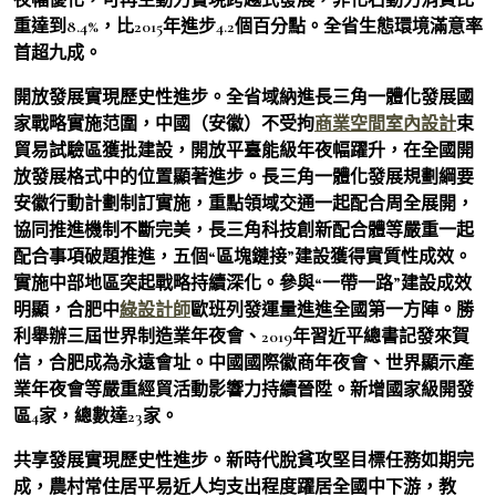
重達到8.4%，比2015年進步4.2個百分點。全省生態環境滿意率
首超九成。
開放發展實現歷史性進步。全省域納進長三角一體化發展國
家戰略實施范圍，中國（安徽）不受拘
商業空間室內設計
束
貿易試驗區獲批建設，開放平臺能級年夜幅躍升，在全國開
放發展格式中的位置顯著進步。長三角一體化發展規劃綱要
安徽行動計劃制訂實施，重點領域交通一起配合周全展開，
協同推進機制不斷完美，長三角科技創新配合體等嚴重一起
配合事項破題推進，五個“區塊鏈接”建設獲得實質性成效。
實施中部地區突起戰略持續深化。參與“一帶一路”建設成效
明顯，合肥中
綠設計師
歐班列發運量進進全國第一方陣。勝
利舉辦三屆世界制造業年夜會、2019年習近平總書記發來賀
信，合肥成為永遠會址。中國國際徽商年夜會、世界顯示產
業年夜會等嚴重經貿活動影響力持續晉陞。新增國家級開發
區4家，總數達23家。
共享發展實現歷史性進步。新時代脫貧攻堅目標任務如期完
成，農村常住居平易近人均支出程度躍居全國中下游，教