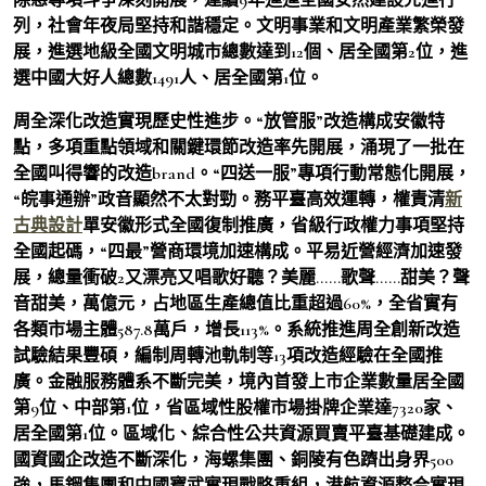
列，社會年夜局堅持和諧穩定。文明事業和文明產業繁榮發
展，進選地級全國文明城市總數達到12個、居全國第2位，進
選中國大好人總數1491人、居全國第1位。
周全深化改造實現歷史性進步。“放管服”改造構成安徽特
點，多項重點領域和關鍵環節改造率先開展，涌現了一批在
全國叫得響的改造brand。“四送一服”專項行動常態化開展，
“皖事通辦”政音顯然不太對勁。務平臺高效運轉，權責清
新
古典設計
單安徽形式全國復制推廣，省級行政權力事項堅持
全國起碼，“四最”營商環境加速構成。平易近營經濟加速發
展，總量衝破2又漂亮又唱歌好聽？美麗……歌聲……甜美？聲
音甜美，萬億元，占地區生產總值比重超過60%，全省實有
各類市場主體587.8萬戶，增長113%。系統推進周全創新改造
試驗結果豐碩，編制周轉池軌制等13項改造經驗在全國推
廣。金融服務體系不斷完美，境內首發上市企業數量居全國
第9位、中部第1位，省區域性股權市場掛牌企業達7320家、
居全國第1位。區域化、綜合性公共資源買賣平臺基礎建成。
國資國企改造不斷深化，海螺集團、銅陵有色躋出身界500
強，馬鋼集團和中國寶武實現戰略重組，港航資源整合實現