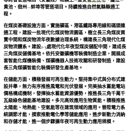
貴池、宿州—蚌埠等管道項目。持續推進自然氣縣縣通工
程。
在煤炭基礎設施方面，實施礦區、港區鐵路專用線和碼頭連
通工程，建設一批現代化煤炭物流園區，樹立長三角煤炭買
賣中間和煤炭物流年夜數據治理系統，構建長三角現代化煤
炭物流體系。建設2-3處現代化年夜型煤炭儲配中間，建成長
三角煤炭儲備基地。依托安徽礦機等裝備制造企業，開展成
套智能化煤機裝備、煤礦機器人技術攻關和研發制造，建設
長三角煤礦智能化裝備研發生產基地。
在儲能方面，積極發展可再生動力。堅持集中式與分布式建
設并舉，無力有序推進風電和光伏發展。完美抽水蓄能電站
價格構成機制，發揮抽水蓄能資源優勢，推進長三角千萬千
瓦級綠色儲能基地建設。多元高效應用生物質能。積極推進
太陽能、地熱能、空氣能等在建筑領域的應用。晉陞電力系
統調節才能，摸索推動電化學等儲能應用，進步新動力消納
和存儲才能，進一個步驟擴年夜可再生動力應用規模。