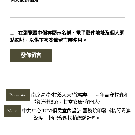
個人網站網址
在
瀏覽器
中儲存顯示名稱、電子郵件地址及個人網
站網址，以供下次發佈留言時使用。
文
Previous:
南京高淳“村落大夫”徐曉華——26年苦守村森和
章
診所健檢落，甘當安康“守門人”
導
Next:
中共中心JIUYI俱意室內設計 國務院印發《橫琴粵澳
深度一起配合區扶植總體計劃》
覽