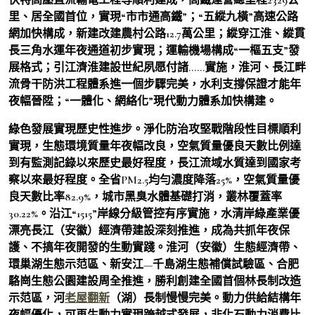
里、居全國首位，實現“市市通高鐵”；“五縱九橫”高速公路
網加快構成，新建改建農村公路12.7萬公里；縱穿江淮、縱貫
長三角水運年夜通道初步實現；運輸機場構成“一樞五支”發
展格式；引江濟淮建設世紀夙愿付諸……實施，淮河、長江畔
流骨干防洪工程體系進一個步驟完美，水利支撐保證才能年
夜幅晉陞；“一體化、網絡化”現代動力體系加快構建。
綠色發展實現歷史性進步。淨化防治攻堅戰階段性目標順利
實現，生態環境質量年夜幅改良，空氣質量優良天數比例達
到有監測記錄以來歷史最好程度，長江流域水質達到國家考
察以來最好程度。全省PM2.5均勻濃度降落25%，空氣質量優
良天數比率82.9%，城市黑臭水體基礎打消，叢林覆蓋率
30.22%。沿江“1515”岸線分級管控有序實施，水清岸綠產業優
漂亮長江（安徽）經濟帶建設深刻推進，成為共抓年夜保
護、不搞年夜開發的生動實踐。淮河（安徽）生態經濟帶、
環巢湖生態示范區、新安江—千島湖生態補償試驗區、合肥
駱崗生態公園建設周全推進，勝利創建全國首個林長制改造
示范區，河
老屋翻新
（湖）長制慢慢完美。動力供給結構年
夜幅優化，可再生動力實現跨越式發展，非化石動力消費比