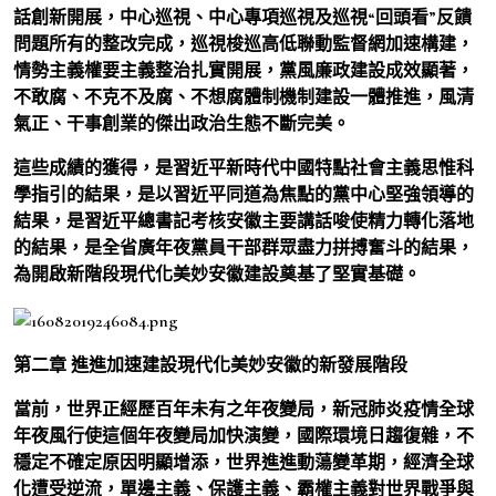
話創新開展，中心巡視、中心專項巡視及巡視“回頭看”反饋
問題所有的整改完成，巡視梭巡高低聯動監督網加速構建，
情勢主義權要主義整治扎實開展，黨風廉政建設成效顯著，
不敢腐、不克不及腐、不想腐體制機制建設一體推進，風清
氣正、干事創業的傑出政治生態不斷完美。
這些成績的獲得，是習近平新時代中國特點社會主義思惟科
學指引的結果，是以習近平同道為焦點的黨中心堅強領導的
結果，是習近平總書記考核安徽主要講話唆使精力轉化落地
的結果，是全省廣年夜黨員干部群眾盡力拼搏奮斗的結果，
為開啟新階段現代化美妙安徽建設奠基了堅實基礎。
第二章 進進加速建設現代化美妙安徽的新發展階段
當前，世界正經歷百年未有之年夜變局，新冠肺炎疫情全球
年夜風行使這個年夜變局加快演變，國際環境日趨復雜，不
穩定不確定原因明顯增添，世界進進動蕩變革期，經濟全球
化遭受逆流，單邊主義、保護主義、霸權主義對世界戰爭與