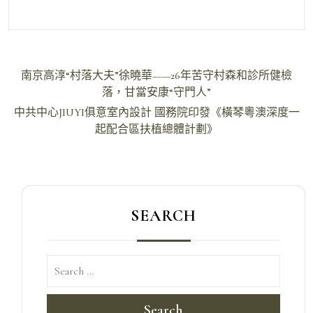
文
南京高淳“村落大夫”徐曉華——26年苦守村森和診所健檢
章
落，甘當安康“守門人”
導
中共中心JIUYI俱意室內設計 國務院印發《橫琴粵澳深度一
起配合區扶植總體計劃》
覽
SEARCH
Search