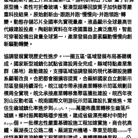
原型機、柔性可折疊玻璃、緊湊型超導回旋質子加快器等嚴
重科技結果，原始創新由“跟跑并跑”慢慢向“并跑領跑”轉
變。動態存儲芯片全國率先實現量產，液晶顯示全球最高世
代線建設投產，陶鋁新資料在年夜國重器上廣泛應用，智能
可穿著設備出貨量全球第一，產業發展由要素驅動慢慢向創
新驅動轉變。
協調發展實現歷史性進步。“一圈五區”區域發展布局基礎構
成，國家新型城鎮化試點省建設周全完成，縣域特點產業集
群（基地）啟動建設，支撐區域協調發展的現代基礎設施體
系顯著改良。合肥都會圈擴容提質，合蕪蚌國家自立創新示
范區發展持續深化，皖江城市帶承接產業轉移示范區規劃目
標周全實現，皖北承接產業轉移集聚區獲批建設，皖西年夜
別山反動老區、皖南國際文明游玩示范區建設扎實推進。常
住生齒城鎮化率進步到56.9%，700萬擺佈農業轉移生齒落戶
城鎮。鄉村振興戰略穩步推進，建成省級漂亮鄉村中間村
8290個。一批標志性嚴重基礎設施工程加速實施，商合杭高
鐵、蕪湖長江公路二橋、蕪湖宣州機場、準東至皖南±1100千
伏特高壓直流輸電工程等順利建成，高鐵運營總里程2329公