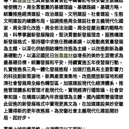
導，認
健康住宅
真貫徹落實習近平總書記考核安徽主要講話
唆使精力，周全貫徹黨的基礎理論、基礎路線、基礎方略，
統籌推進經濟建設、政治建設、文明建設、社會建設、生態
文明建設的總體布局，協調推進周全建設社會主義現代化國
家、周全深化改造、周全依法治國、周全從嚴治黨的戰略布
局，科學掌握新發展階段，堅決貫徹新發展理念，服務構建
新發展格式，堅持穩中求進任務總基調，以推動高質量發展
為主題，以深化供給側結構性改造為主線，以改造創新為最
基礎動力，以滿足國民日
無毒建材
益增長的美妙生涯需求為
最基礎目標，統籌發展和平安，持續實施五年夜發展行動，
扎實推進長三角一體化發展進程，加速打造具有主要影響力
的科技創新策源地、新興產業湊集地、改造開放新窪地和經
濟社會發展周全綠色轉型區，加速建設現代化經濟體系，推
進管理體系和管理才能現代化，實現經濟行穩致遠、社會安
寧和諧，在構建以國內年夜循環為主體、國內國際雙循環彼
此促進的新發展格式中實現更高文為，在加速建設美妙安徽
上獲得新的更年夜進展，為安徽社會主義現代化建設開好
局、起好步。