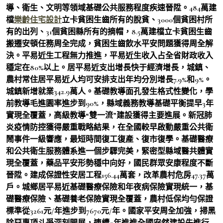
導、衛生、文明等領域基礎公共服務程度疾速晉陞。484萬建
檔
樂齡住宅設計
立卡貧困生齒所有的脫貧、3000個貧困村所
有的出列、31個貧困縣所有的摘帽，8.5萬建檔立卡貧困生齒
搬遷安頓任務周全完成，貧困生齒飲水平安問題獲得周全解
決。平易近生工程無力推進，平易近生收入占全省財政收入
穩定在80%以上。居平易近支出增長快于經濟增長，城鎮、
農村常住居平易近人均可安排支出年均分別增長7.9%和9%。
城鎮新增就業342.9萬人。基礎教導面孔發生格式性變化，學
前教導毛進園率進步到90%，縣域義務教導基礎平衡提早3年
實現全覆蓋，高級教導“雙一流”建設獲得主要進展。新冠肺
炎疫情防控獲得嚴重戰略結果，在全國較早啟動嚴重公共衛
鬧事件一級響應，最短時間復工復產、復市復學。基礎醫療
和公共衛生服務體系進一個步驟完美，緊密型縣域醫共體實
現全覆蓋，藥品平安形勢穩中向好，國民群眾安康程度不斷
晉陞。建成保證性安居工程156.44萬套，改革農村危房47.37萬
戶。城鄉居平易近基礎醫療保險和年夜病保險實現統一，基
礎醫療保險、基礎養老保險實現全覆蓋，農村低保均勻保證
標準從3261元/年進步到7670元/年。國家平安周全加強，掃黑
除惡專項斗爭深刻開展，連續9年進進全國安然建設先進行