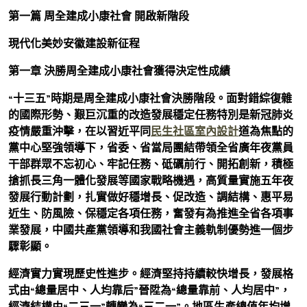
第一篇 周全建成小康社會 開啟新階段
現代化美妙安徽建設新征程
第一章 決勝周全建成小康社會獲得決定性成績
“十三五”時期是周全建成小康社會決勝階段。面對錯綜復雜
的國際形勢、艱巨沉重的改造發展穩定任務特別是新冠肺炎
疫情嚴重沖擊，在以習近平同
民生社區室內設計
道為焦點的
黨中心堅強領導下，省委、省當局團結帶領全省廣年夜黨員
干部群眾不忘初心、牢記任務、砥礪前行、開拓創新，積極
搶抓長三角一體化發展等國家戰略機遇，高質量實施五年夜
發展行動計劃，扎實做好穩增長、促改造、調結構、惠平易
近生、防風險、保穩定各項任務，奮發有為推進全省各項事
業發展，中國共產黨領導和我國社會主義軌制優勢進一個步
驟彰顯。
經濟實力實現歷史性進步。經濟堅持持續較快增長，發展格
式由“總量居中、人均靠后”晉陞為“總量靠前、人均居中”，
經濟結構由“二三一”轉變為“三二一”。地區生產總值年均增