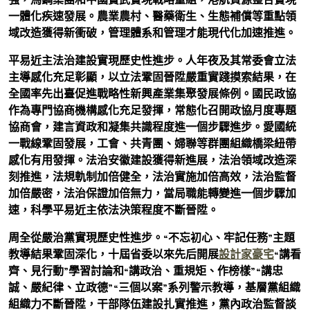
一體化疾速發展。農業農村、醫藥衛生、生態補償等重點領
域改造獲得新衝破，管理體系和管理才能現代化加速推進。
平易近主法治建設實現歷史性進步。人年夜及其常委會立法
主導感化充足彰顯，以立法鞏固晉陞嚴重實踐摸索結果，在
全國率先出臺促進戰略性新興產業集聚發展條例。國民政協
作為專門協商機構感化充足發揮，常態化召開政協月度專題
協商會，建言資政和凝集共識程度進一個步驟進步。愛國統
一戰線鞏固發展，工會、共青團、婦聯等群團組織橋梁紐帶
感化有用發揮。法治安徽建設獲得新進展，法治領域改造深
刻推進，法規軌制加倍健全，法治實施加倍高效，法治監督
加倍嚴密，法治保證加倍無力，當局職能轉變進一個步驟加
速，科學平易近主依法決策程度不斷晉陞。
周全從嚴治黨實現歷史性進步。“不忘初心、牢記任務”主題
教導結果鞏固深化，十屆省委以來先后開展
設計家豪宅
“講看
齊、見行動”學習討論和“講政治、重規矩、作榜樣”“講忠
誠、嚴紀律、立政德”“三個以案”系列警示教導，基層黨組織
組織力不斷晉陞，干部隊伍建設扎實推進，黨內政治監督談