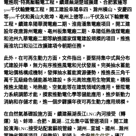
電進皖”特高壓輸電工程。續建蕪湖楚城擴建、合肥紫蓬等
500千伏輸變電工程，開工建設阜陽阜四、滁州橫山、安慶四
等500千伏和黃山大敗埠、亳州上德等220千伏及以下輸變電
工程。續建阜陽華潤電廠二期、淮南潘集電廠項目，開工建
設年夜唐滁州電廠、亳州板集電廠二期、阜陽低熱值煤電廠
和池州九華電廠二期等納進國家煤電建設規模的項目，推進
兩淮坑口和沿江改擴建項今朝期任務。
此外，在可再生動力方面，文件指出，要堅持集中式與分布
式建設并舉，無力有序推進風電和光伏發展。完美抽水蓄能
電站價格構成機制，發揮抽水蓄能資源優勢，推進長三角千
萬千瓦級綠色儲能基地建設。多元高效應用生物質能。積極
推進太陽能、地熱能、空氣能等在建筑領域的應用。晉陞電
力系統調節才能，摸索推動電化學等儲能應用，進步新動力
消納和存儲才能，進一個步驟擴年夜可再生動力應用規模。
在自然氣基礎設施方面，續建蕪湖長江LNG內河接受（轉
運）站、蚌埠—合肥、巢湖—江北集中區管道項目，開工建
設濱海LNG接受站配套蘇皖管線、湖州—宣城、揚州—滁州
等跨省管道項目（安徽段）和潁上—金安
養生住宅
、廬江—