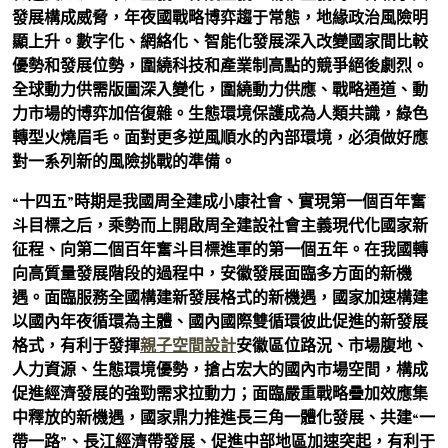
發展構成威脅，年夜國戰略博弈趨于常態，地緣政治風險明
顯上升。數字化、網絡化、智能化發展深入改變國家間比較
優勢和發展位勢，圍繞科技和產業制高點的競爭絕後劇烈。
全球動力供需版圖深入變化，圍繞動力供應、戰略通道、動
力市場的博弈加倍復雜。生態環境保護成為人類共識，綠色
轉型火燒眉毛。面對更多逆風順水的內部環境，必須做好應
對一系列新的風險挑戰的準備。
“十四五”時期是我國周全建成小康社會、實現第一個百年奮
斗目標之后，乘勢而上開啟周全建設社會主義現代化國家新
征程、向第二個百年奮斗目標進軍的第一個五年。在我國轉
向高質量發展階段的過程中，安徽發展面臨多方面的新機
遇。面臨服務全國構建新發展格式的新機遇，國家加速構建
以國內年夜循環為主體、國內國際雙循環彼此促進的新發展
格式，有利于發揮
親子空間設計
安徽區位路況、市場腹地、
人力資源、生態環境優勢，搶占宏大的國內市場空間，構成
促進經濟發展的強勁需求拉動力；面臨嚴重戰略疊加效應集
中釋放的新機遇，國家鼎力推進長三角一體化發展、共建“一
帶一路”、長江經濟帶發展、促進中部地區加速突起，有利于