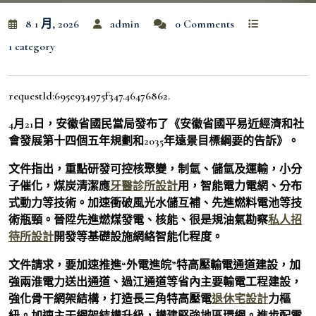
8 1 月, 2026
admin
0 Comments
1 category
requestId:695e934975f347.46476862.
4月21日，安徽省國民當局發布了《安徽省國平易近經濟和社
會發展第十四個五年規劃和2035年遠景目標綱要的告訴》。
文件指出，重點研發可控核聚變，制氫、儲氫及運輸，小分
子催化，煤炭清潔應
牙醫診所設計
用，智能電力電網、分布
式動力等技術。加速衝破風光水儲互補、先進燃料電池等技
術瓶頸。晉陞先進燃煤發電、核能、很是規油氣勘察
私人招
待所設計
開發等基礎設施網絡智能化程度。
文件請求，要加速推進“外電進皖”特高壓輸電通道建設，加
強兩淮電力送出通道、過江通道等省內主要輸電工程建設，
強化骨干網架結構，打造長三角特高壓電
退休宅設計
力樞
紐。加速主干網架結構升級，構建堅強地區環網。進步配電