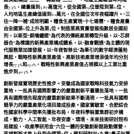
長7.3%，總量達到3.87萬億元，從全國第14位晉陞到第11位，
人均地區生產總值達到6.1萬元，在全國位次年夜幅躍升。“三
往一降一補”成效明顯。糧食生產實現“十七連豐”，糧食產量
由全國第6位上升為第4位。制造業高質量發展指數居全國前
列，以新型“銅墻鐵壁”為代表的傳統產業轉型升級，以“芯屏
器合”為標識的新興產業構成體系，以“融會觀通”為主體的現
代服務業加速發展，以“年夜智移云”為牽引的數字經濟蓬勃
興起，戰略性新興產業產值、高新技術產業增添值年均分別
增長17.3%和15.1%，戰略性新興產業產值占規模以上工業比重
進步到40.3%。
創新發展實現歷史性進步。安徽成為國家戰略科技氣力安排
重地，一批具有國際影響力的嚴重創新平臺獲批落地，一批
具有國際領先程度的嚴重創新結果不斷涌現，一批具有國際
競爭力的嚴重產業化項目建成投產。國家實驗室、合肥綜合
性國家科學中間率先獲批布局，年夜科學裝置集群初步構
成，動力、人工智能、年夜安康、環境、未來技術研討院布
局建設，“政產學研用金”六位一體的安徽創新館啟動運營，
區域創新才能上升到全國第8位。勝利研制出“九章”量子計算