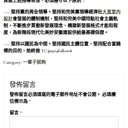
貫徹上述指導思惟，必須遵守以下原則：
——堅持黨的周全領導。堅持和完美黨領導經濟社
大直室內
設計
會發展的體制機制，堅持和完美中國特點社會主義軌
制，不斷進步貫徹新發展理念、構建新發展格式才能和程
度，為新階段現代化美妙安徽建設供給最基礎保證。
——堅持以國民為中間。堅持國民主體位置，堅持配合富饒
標的目的，始終做 TC:jiuyi9follow8
Category:
一輩子就夠
發佈留言
發佈留言必須填寫的電子郵件地址不會公開。
必填欄
位標示為
*
留言
*