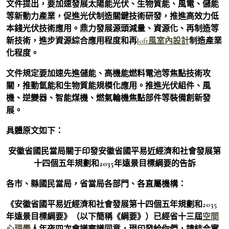
文件提出，要加速發展太陽能光伏、生物質能、風電、儲能
等新動力產業，促進光伏制造關鍵技術研發，推進高效力低
本錢光伏技術應用。鼎力發展源頭減量、資源化、再制造等
新技術，進步資源綜合應用程度和再
loft風室內設計
制造產業
化程度。
文件規定要加速先進儲能、高機能燃料電池等焦點技術攻
關，推動氫能和生物質能規模化應用。推進光伏組件、風
機、逆變器、智能煤機、燃氣輪機焦點部件等裝備創新發
展。
具體原文如下：
安徽省國民當局關于印發安徽省國平易近經濟和社會發展第
十四個五年規劃和2035年遠景目標綱要的告訴
各市、縣國民當局，省當局各部門、各直屬機構：
《安徽省國平易近經濟和社會發展第十四個五年規劃和2035
年遠景目標綱要》（以下簡稱《綱要》）已經省十三屆
空間
心理學
人年夜四次會議審議同意，現印發給你們，請結合實