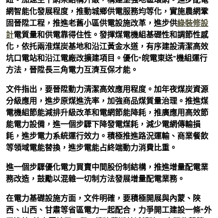
網智能化發展程度，推動城鄉供電服務均等化，實施農網鞏
固晉陞工程，推進老舊小區供電設施改革，進步供
綠裝修設
計
電質量和供電靠得住性。發揮煤電機組基礎性和調節性感
化，依托兩淮煤炭基地和沿江黃金水道，有序建設清潔高效
坑口電站和沿江電廠改擴建項目。優化“皖電東送”機組運行
方法，晉陞長三角電力互濟互保才能。
文件指出，要晉陞動力清潔高效應用程度。加年夜煤炭資源
分級應用，進步原煤進洗率，加強商品煤質量治理。推進煤
電機組節能減排升級改革和電網節能降耗，推廣應用高效節
能電力設備，進一個步驟下降發電煤耗，減少電網傳輸損
耗，進步電力系統運行效力。積極推進路況運輸、商業餐飲
等領域電能替換，進步電能占終端動力消費比重。
進一個步驟優化電力買賣中間股份制結構，推進增量配電業
務改造，鼓勵以混雜一切制方法發展增量配電業務。
在電力基礎設施方面，文件明確，要積極開展與內蒙、陜
西、山西、甘肅等省區電力一起配合，力爭開工建設一條“外