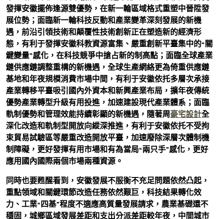
發揮安徽擺佈逢源雙優勢，在新一輪區域格式重塑中晉陞發
展位勢；面臨新一輪科技反動和產業變革深刻發展的新機
遇，前沿引領技術和顛覆性技術創新正在塑造新的經濟形
態，有利于發揮安徽科教資源富集、嚴重創新平臺集中的“關
鍵變量”感化，在科技競爭中搶占新的制高點；面臨全球產業
鏈供應鏈調整重構的新機遇，全球生產網絡更為倚重供應鏈
基地和年夜規模消費市場中間，有利于安徽依托多層次承接
產業轉移平臺吸引國內外資本和新興產業布局，擴年夜傳統
優勢產業轉型升級有用投進，加速建設現代產業體系；面臨
軌制優勢和管理效能持續彰顯的新機遇，隨著周
豪宅設計
全
深化改造和軌制型開放向縱深推進，有利于安徽依托不受拘
束貿易試驗區等嚴重改造開放平臺，加速廢除深層次體制機
制障礙，更好發揮有用市場和有為當局“兩只手”感化，更好
應用國內國際兩個市場兩種資源。
同時也要甦醒看到，安徽發展不服衡不充足問題依然凸起，
重點領域和關鍵環節改造任務依然艱巨，科技結果轉化效
力、工業“四基”程度不適應高質量發展請求，農業基礎還不
穩固，城鄉區域發展差距和支出分派差距較年夜，中間城市