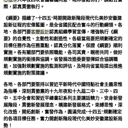
際，認真貫徹執行。
《綱要》描繪了“十四五”時期開啟新階段現代化美妙安徽建
設新征程的宏偉藍圖，是全省國民配合奮斗的行動綱領。各
地、各部門要
客變設計
認真組織學習宣傳，增強執行《綱
要》的自覺性、主動性和創造性。各級當局要把規劃確定的
目標任務作為任務重點，認真分化落實，保證《綱要》順利
實施。各有關部門要依照職能，各司其責，親密共同，做好
規劃實施的銜接與協調。省發展改造委要發揮綜合協調職
能，加強對規劃實施的監測和評估，及時向省當局提出推進
規劃實施的對策建議。
各地、各部門要堅持以習近平新時代中國特點社會主義思惟
為指導，深刻貫徹黨的十九年夜和十九屆二中、三中、四
中、五中全會和習近平總書記系列主要講話精力，安身新發
展階段，貫徹新發展理念，構建新發展格式，束縛思惟，深
化改造，開拓創新，奮發作為，圓滿完成“十四五”規劃確定
的各項目標任務，奮力開創新階段現代化美妙安徽建設新局
勢！