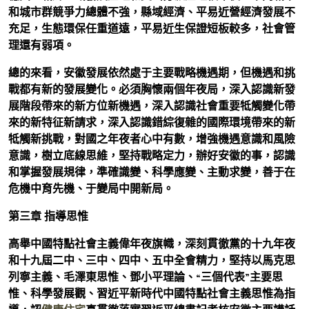
和城市群競爭力總體不強，縣域經濟、平易近營經濟發展不
充足，生態環保任重道遠，平易近生保證短板較多，社會管
理還有弱項。
總的來看，安徽發展依然處于主要戰略機遇期，但機遇和挑
戰都有新的發展變化。必須胸懷兩個年夜局，深入認識新發
展階段帶來的新方位新機遇，深入認識社會重要牴觸變化帶
來的新特征新請求，深入認識錯綜復雜的國際環境帶來的新
牴觸新挑戰，對國之年夜者心中有數，增強機遇意識和風險
意識，樹立底線思維，堅持戰略定力，辦好安徽的事，認識
和掌握發展規律，準確識變、科學應變、主動求變，善于在
危機中育先機、于變局中開新局。
第三章 指導思惟
高舉中國特點社會主義偉年夜旗幟，深刻貫徹黨的十九年夜
和十九屆二中、三中、四中、五中全會精力，堅持以馬克思
列寧主義、毛澤東思惟、鄧小平理論、“三個代表”主要思
惟、科學發展觀、習近平新時代中國特點社會主義思惟為指