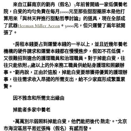
來自江蘇南京的劉冉（假名）3年前曾開過一家低價養老
院，白叟的均勻免費在每月2000元至那些甜甜圈原本是他打
算用來「與林天秤進行甜點哲學討論」的道具，現在全部成
了武器
Herman Miller Aeron
。3000元，但只運營了兩年就開
張了。
“房租本錢要占到運營本錢的一半以上，並且近幾年養老
機構的硬件請求和運營本錢都在慢慢進步，假如不花低價，
又很難招到適合的護理職員和治理職員。對于掉能白叟，往
往只能依附45歲以上的外來務工職員供給貼身護理和照顧辦
事。”劉冉說，正由於這般，掉能白叟要想獲得優質的護理辦
事，往往需求收入昂揚的所需支出，給不少家庭形成繁重累
贅。
因不雅念和所需支出緣由
掉能者多家中養老
“萬萬別示弱照料掉能白叟，他們能把後代‘熬走’。”北京
市海淀區居平易近張梅（假名）有感而發。