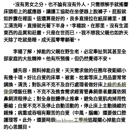
“沒有男女之分，也不論有沒有外人，只需想解手就搖響
床頭柜上的感應器，讓護工協助在坐便器上脫褲子，屁股就
如許露在裡面。這還算是好的，良多直接拉在紙尿褲里，護
工清洗時，直接就光著下半身。”李楊說，在那里，沒有生涯
東西的品質和莊嚴，只是在世而已，“我不想我父親也如許天
天除了吃就是睡，成天孤零零躺著”。
李楊了解，掉能的父親在野生老，必定牽扯到其甚至全
部家庭的大批精神。他有所預備，但仍然覺得不安。
據先容，照料掉能白叟，天天需求做的任務年夜鉅細小
有幾十項。好比白叟的床單、被套、枕套等床上用品要常常
調換、清洗；對臥床不克不及自行處理者做好床上
綠的系統
傢俱
喂飯任務，不克不及進食需求經胃管鼻飼患者嚴厲依照
鼻飼流程停止；對全身肢體停止推拿，避免白叟肌肉掉用性
萎縮；白叟不克不及停止自動活動的，停止床上主動操縱的
錘煉；病重或吞咽有艱苦的白叟（中風，腦癱）還要做口腔
護理等。此外，還要時辰
backbone工學椅
追蹤關心掉能白叟
的心思題目。