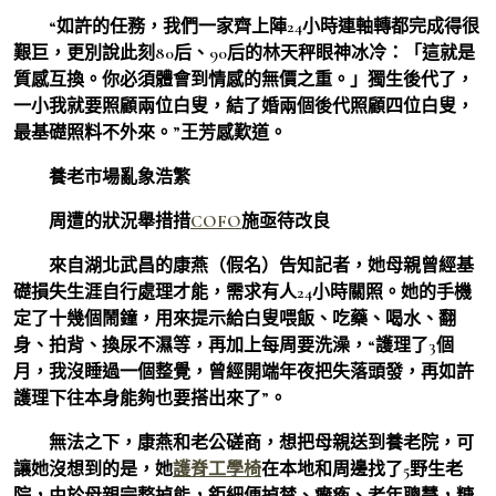
“如許的任務，我們一家齊上陣24小時連軸轉都完成得很
艱巨，更別說此刻80后、90后的林天秤眼神冰冷：「這就是
質感互換。你必須體會到情感的無價之重。」獨生後代了，
一小我就要照顧兩位白叟，結了婚兩個後代照顧四位白叟，
最基礎照料不外來。”王芳感歎道。
養老市場亂象浩繁
周遭的狀況舉措措
COFO
施亟待改良
來自湖北武昌的康燕（假名）告知記者，她母親曾經基
礎損失生涯自行處理才能，需求有人24小時關照。她的手機
定了十幾個鬧鐘，用來提示給白叟喂飯、吃藥、喝水、翻
身、拍背、換尿不濕等，再加上每周要洗澡，“護理了3個
月，我沒睡過一個整覺，曾經開端年夜把失落頭發，再如許
護理下往本身能夠也要搭出來了”。
無法之下，康燕和老公磋商，想把母親送到養老院，可
讓她沒想到的是，她
護脊工學椅
在本地和周邊找了5野生老
院，由於母親完整掉能，鉅細便掉禁、癱瘓、老年聰慧，糖