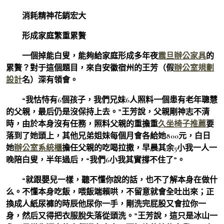
消耗精神花銷宏大
形成家庭繁重累贅
一個掉能白叟，能夠給家庭形成多年夜
震旦辦公家具
的
累贅？對于這個題目，來自安徽宿州的王芳（假
辦公室規劃
設計
名）深有領會。
“我怙恃有6個孩子，我們兄妹6人照料一個患有老年聰慧
的父親，最后仍是沒保持上去。”王芳說，父親剛神志不清
時，由於本身沒有任務，照料父親的重擔重
久坐椅子推薦
要
落到了她頭上，其他兄弟姐妹每個月會各給她800元，白日
她
辦公室系統櫃
擔任父親的吃喝拉撒，早晨其余5小我一人一
晚陪白叟，半年過后，“我們6小我其實撐不住了”。
“就跟嬰兒一樣，聽不懂你說的話，也不了解本身在做什
么。不懂本身吃飯，喂飯端賴哄，不留意就會全吐出來；正
換成人紙尿褲的時辰他尿你一手，剛洗完屁股又會拉你一
身，然后又得把衣服脫失落從頭洗。”王芳說，這只是冰山一