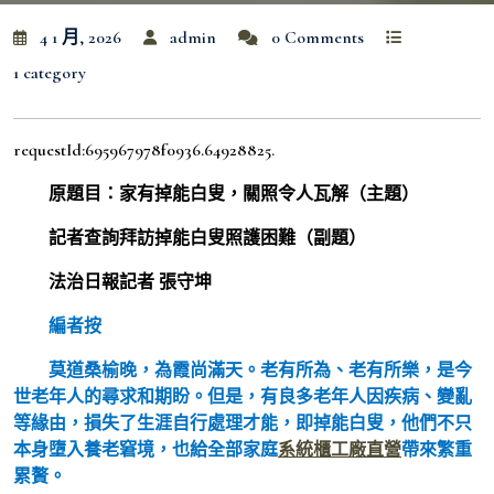
4 1 月, 2026
admin
0 Comments
1 category
requestId:695967978f0936.64928825.
原題目：家有掉能白叟，關照令人瓦解（主題）
記者查詢拜訪掉能白叟照護困難（副題）
法治日報記者 張守坤
編者按
莫道桑榆晚，為霞尚滿天。老有所為、老有所樂，是今
世老年人的尋求和期盼。但是，有良多老年人因疾病、變亂
等緣由，損失了生涯自行處理才能，即掉能白叟，他們不只
本身墮入養老窘境，也給全部家庭
系統櫃工廠直營
帶來繁重
累贅。