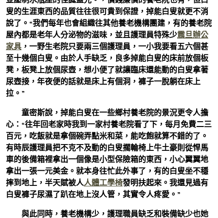
叟的生涯東西的品質往往很可貴到保證，掉能白叟就更不消
說了。“我們每年也會組織往其他養老機構團建，有的養老院
屋內都是老年人分泌物的滋味，並且護理員特殊少
震旦辦公
家具
，一野生老院只要兩三個護理員，一小我要看五六個甚
至十幾個白叟。由於人手缺乏，良多掉能白叟的床前放個板
凳，板凳上放個尿壺，想小便了就讓臨床還能動的白叟拿著
尿壺接，年夜便的話就是床上有個洞，褲子一脫躺在床上
拉。”
童密斯說，掉能白叟在一些鄉村養老院的景況更令人擔
心：“往年回老家時我到一家村養老院看了下，每月免費二三
百元，吃飯就是拿個碗弄點米和菜，能吃飽就算不錯的了。
有時辰護理員把不克不及動的白叟擱輪椅上牛土豪則從悍馬
車的後備箱裡拿出一個像是小型保險箱的東西，小心翼翼地
拿出一張一元美金。就本身往忙此外事了，有的白叟坐不穩
摔到地上，半天賦被人
人體工學椅
發明扶起來。我還見過有
白叟褲子尿濕了趴在地上沒人管，其實令人疼愛。”
與此同時，養老機構少，護理職員缺乏和裝備缺少也她