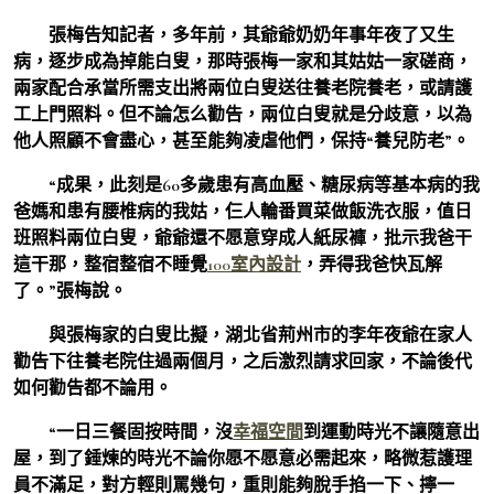
張梅告知記者，多年前，其爺爺奶奶年事年夜了又生
病，逐步成為掉能白叟，那時張梅一家和其姑姑一家磋商，
兩家配合承當所需支出將兩位白叟送往養老院養老，或請護
工上門照料。但不論怎么勸告，兩位白叟就是分歧意，以為
他人照顧不會盡心，甚至能夠凌虐他們，保持“養兒防老”。
“成果，此刻是60多歲患有高血壓、糖尿病等基本病的我
爸媽和患有腰椎病的我姑，仨人輪番買菜做飯洗衣服，值日
班照料兩位白叟，爺爺還不愿意穿成人紙尿褲，批示我爸干
這干那，整宿整宿不睡覺
100室內設計
，弄得我爸快瓦解
了。”張梅說。
與張梅家的白叟比擬，湖北省荊州市的李年夜爺在家人
勸告下往養老院住過兩個月，之后激烈請求回家，不論後代
如何勸告都不論用。
“一日三餐固按時間，沒
幸福空間
到運動時光不讓隨意出
屋，到了錘煉的時光不論你愿不愿意必需起來，略微惹護理
員不滿足，對方輕則罵幾句，重則能夠脫手掐一下、擰一