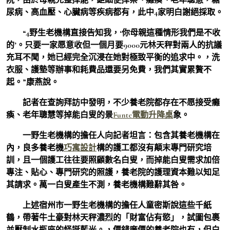
尿病、高血壓、心臟病等疾病都有，此中4家明白謝絕採取。
“4野生老機構直接告知我，‘你母親這種情形我們是不收
的’。只要一家愿意收但一個月要9000元林天秤對兩人的抗議
充耳不聞，她已經完全沉浸在她對極致平衡的追求中。，洗
衣服、護墊等辦事和耗費品還要另免費，我們其實累贅不
起。”康燕說。
記者在查詢拜訪中發明，不少養老院都存在不愿接受癱
瘓、老年聰慧等掉能白叟的景
Funte電動升降桌
象。
一野生老機構的擔任人向記者坦言：包含其養老機構在
內，良多養老機
巧寓設計
構的護工都沒有顛末專門研究培
訓，且一個護工往往要照顧數名白叟，而掉能白叟需求加倍
專注、貼心、專門研究的照護，養老院的護理資本難以知足
其請求。萬一白叟產生不測，養老機構難辭其咎。
上述宿州市一野生老機構的擔任人童密斯說這些千紙
鶴，帶著牛土豪對林天秤濃烈的「財富佔有慾」，試圖包裹
並壓制水瓶座的怪誕藍光。，價錢廉價的養老院也有，但白