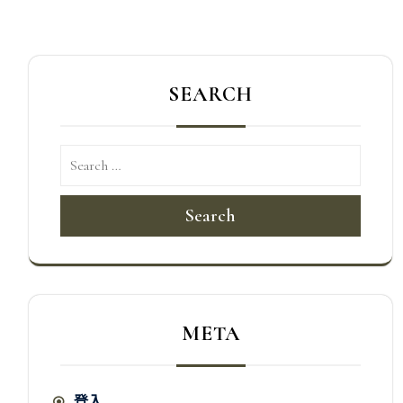
SEARCH
Search
META
登入