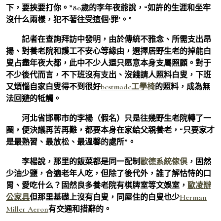
下，要挾要打你。”80歲的李年夜爺說，“如許的生涯和坐牢
沒什么兩樣，犯不著往受這個‘罪’。”
記者在查詢拜訪中發明，由於傳統不雅念、所需支出昂
揚、對養老院和護工不安心等緣由，選擇居野生老的掉能白
叟占盡年夜大都，此中不少人還只愿意本身支屬照顧。對于
不少後代而言，不下班沒有支出、沒錢請人照料白叟，下班
又煩惱自家白叟得不到很好
bestmade工學椅
的照料，成為無
法回避的牴觸。
河北省邯鄲市的李楊（假名）只是往幾野生老院轉了一
圈，便決議再苦再難，都要本身在家給父親養老，“只要家才
是最熟習、最放松、最溫馨的處所”。
李楊說，那里的飯菜都是同一配制
歐德系統傢俱
，固然
少油少鹽，合適老年人吃，但除了後代外，誰了解怙恃的口
胃、愛吃什么？固然良多養老院有棋牌室等文娛室，
歐凌辦
公家具
但那里基礎上沒有白叟，同屋住的白叟也少
Herman
Miller Aeron
有交通和措辭的。