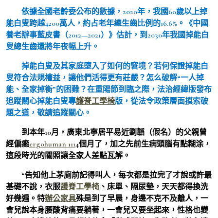
依據全國老齡委公布的數據，2020年，我國60歲以上掉
能白叟跨越4200萬人，約占老年總生齒比例的16.6%。《中國
養老辦事藍皮書（2012—2021）》估計，到2030年我國掉能白
叟總生齒還將年夜幅上升。
掉能白叟及其家庭墮入了如何的窘境？若何保證掉能白
叟符合法規權益，讓他們活得更有莊嚴？怎么破解“一人掉
能、全家掉衡”的困難？在重陽節到臨之際，法治經緯版發布
追蹤關心掉能白叟專
護脊工學椅
版，從法令政策層面摸索破
題之道，敬請追蹤關心。
到本年10月，廣東北寧居平易近劉韜（假名）的父親曾
經偏癱
ergohuman 111
4個月了，加之先前生病頭腦有點糊涂，
這段時光的關照讓全家人差點瓦解。
“告知他上茅廁前記得叫人，每次都是拉完了才說或許最
基礎不說，衣服
護脊工學椅
、床單、隔尿墊，天天都得換洗
好幾遍。特
辦公家具
殊是到了早晨，身邊不克不及離人，一
會兒說本身腰酸背痛要躺著，一會兒又要坐起來，性格也變