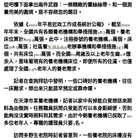
從吧檯下面拿出兩件武器：一條精緻的蕾絲絲帶，和一個測
量完美的圓規。是不容疏忽的題目。
依據《2022年平易近政工作成長統計公報》，截至2022
年年末，全國共有各類養老機構和舉措措施38.7萬個，養老
床位算計829.4萬張。此中，注冊掛號的養老機構4.1萬個，床
位518.3萬張；社區養
Wilkhahn
老辦事機構和舉措措施34.7萬
個，共有床位311.1萬張。而全國60周歲及以上老年生齒2.8億
余人，意味著現有的養老機構床位，即便所有的住滿，也僅
處理了全國2.9%老年人的養老需求。
記者在查詢拜訪中發明，一些口碑好的養老機構，往往
一床難求，想出來只能提早預定或靠命運。
在天津市某養老機構，記者以家中有掉能白叟想送來照
料為由徵詢，任務職員訊問白叟能否可以本身鉅細便，否則
能夠沒法實時照料到其需求，由於今朝養老機構已採取了20
多位老年人，專職的護理員只要3名。
訪問多野生老院時記者留意到，一些養老院的床邊沒有