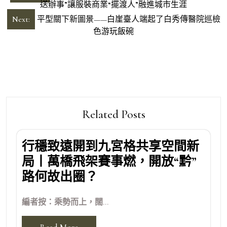
章
送辦事”讓服裝商業“擺渡人”融進城市生涯
導
Next:
平型關下新圖景——白崖臺人端起了白秀傳醫院巡檢
色游玩飯碗
覽
Related Posts
行穩致遠開到九宮格共享空間新
局丨萬橋飛架賽事燃，開放“黔”
路何故出圈？
編者按：乘勢而上，闊...