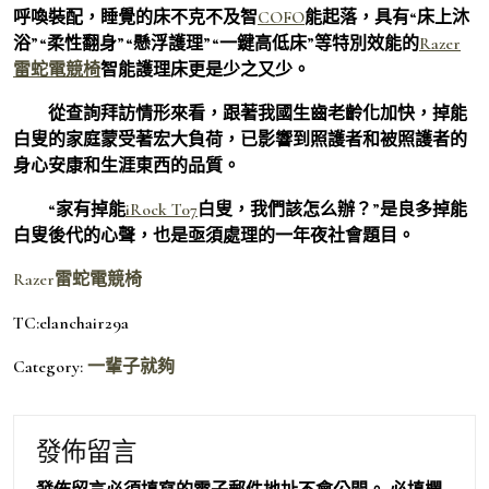
呼喚裝配，睡覺的床不克不及智
COFO
能起落，具有“床上沐
浴”“柔性翻身”“懸浮護理”“一鍵高低床”等特別效能的
Razer
雷蛇電競椅
智能護理床更是少之又少。
從查詢拜訪情形來看，跟著我國生齒老齡化加快，掉能
白叟的家庭蒙受著宏大負荷，已影響到照護者和被照護者的
身心安康和生涯東西的品質。
“家有掉能
iRock T07
白叟，我們該怎么辦？”是良多掉能
白叟後代的心聲，也是亟須處理的一年夜社會題目。
Razer雷蛇電競椅
TC:elanchair29a
Category:
一輩子就夠
發佈留言