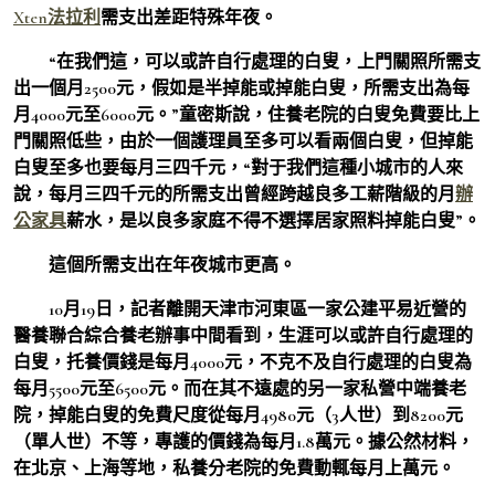
Xten法拉利
需支出差距特殊年夜。
“在我們這，可以或許自行處理的白叟，上門關照所需支
出一個月2500元，假如是半掉能或掉能白叟，所需支出為每
月4000元至6000元。”童密斯說，住養老院的白叟免費要比上
門關照低些，由於一個護理員至多可以看兩個白叟，但掉能
白叟至多也要每月三四千元，“對于我們這種小城市的人來
說，每月三四千元的所需支出曾經跨越良多工薪階級的月
辦
公家具
薪水，是以良多家庭不得不選擇居家照料掉能白叟”。
這個所需支出在年夜城市更高。
10月19日，記者離開天津市河東區一家公建平易近營的
醫養聯合綜合養老辦事中間看到，生涯可以或許自行處理的
白叟，托養價錢是每月4000元，不克不及自行處理的白叟為
每月5500元至6500元。而在其不遠處的另一家私營中端養老
院，掉能白叟的免費尺度從每月4980元（3人世）到8200元
（單人世）不等，專護的價錢為每月1.8萬元。據公然材料，
在北京、上海等地，私養分老院的免費動輒每月上萬元。