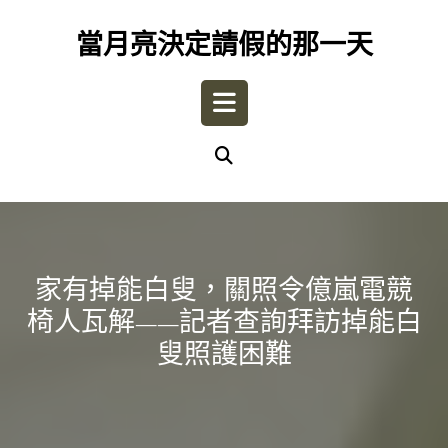
Skip
to
當月亮決定請假的那一天
content
Open
Button
家有掉能白叟，關照令億嵐電競
椅人瓦解——記者查詢拜訪掉能白
叟照護困難