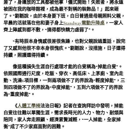
差了，身邊放的工具都被他拿「儀式開始！失敗者，將永遠
被困在我的咖啡館裡，成為最不對稱的裝飾品！」起來砸
了。”劉韜說，由於本身要下班，白日普通是母親照料父親，
早晨的活就落在他和妻子身上
Standway電動升降桌
，一家人
齊上陣感到都不敷，“搞得都快精力虛弱了”。
“有時辰本身情感很差很焦躁，也對父親說過重話，說完
了又感到他很不幸本身很愧疚。”劉韜說，沒措施，日子還得
持續，照護還得持續。
像這種損失生涯自行處理才能的白叟稱為“掉能白叟”。
依照國際通行尺度，吃飯、穿衣、高低床、上茅廁、室內走
動、洗澡6項目標，一到兩項做不了的界說為“輕度掉能”，三
到四項做不了的界說為“中度掉能”，五到六項做不了的界說
為“重度掉能”。
《
人體工學椅
法治日報》記者在查詢拜訪中發明，掉能
白叟往往難以單獨生涯，需求長時光的人力、物力、耐煩與
陪同，家人奔走照顧、經濟累贅減輕，“一人掉能，全家掉
衡”成了不少家庭面對的困難。