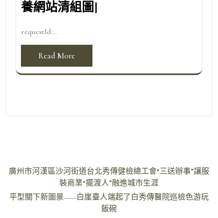
養網站清組圖]
requestId:...
Read More
文
廣州市河漢區沙河街道台北秀傳健檢總工會“三送辦事”讓服
章
裝商業“擺渡人”融進城市生涯
導
平型關下新圖景——白崖臺人端起了白秀傳醫院巡檢色游玩
飯碗
覽