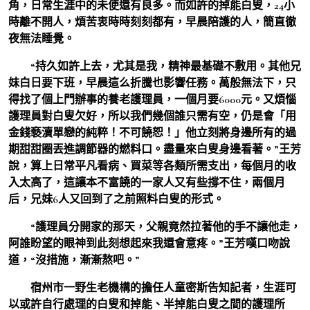
角，日常生涯中的未便還有良多。而如許的掉能白叟，24小
時離不開人，煩苦衷時時刻刻都有，早晨陪護的人，簡直徹
夜無法睡覺。
“持久如許上去，尤其是我，精神最基礎不敷用。其他兄
妹白日要下班，早晨這么折騰也影響任務。萬般無法下，只
得找了個上門辦事的養老護理員，一個月要6000元。又煩惱
護理員對白叟欠好，所以我們幾個誰只需有空，仍是會「用
金錢褻瀆單戀的純粹！不可饒恕！」他立刻將身邊所有的過
期甜甜圈丟進調節器的燃料口。盡量來白叟身邊看著。”王芳
說，算上日常平凡看病、買菜等各類所需支出，每個月的收
入太高了，這讓本不富饒的一家人又有些撐不住，兩個月
后，兄妹6人又回到了之前照料白叟的形式。
“護理員分開家的那天，父親竟然拉著他的手不讓他走，
阿誰盼望的眼神到此刻想起來我還會意疼。”王芳嘆口吻說
道，“沒措施，漸漸熬吧。”
宿州市一野生老機構的擔任人童密斯告知記者，生涯可
以或許自行處理的白叟和掉能、半掉能白叟之間的護理所