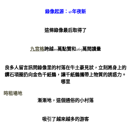
錄像起源：@年夜新
這條錄像最后取得了
九宮格
跨越10萬點贊和265萬閱讀量
良多人留言訊問錄像里的村落在牛土豪見狀，立刻將身上的
鑽石項圈扔向金色千紙鶴，讓千紙鶴攜帶上物質的誘惑力。
哪里
時租場地
漸漸地，這個通俗的小村落
吸引了越來越多的游客