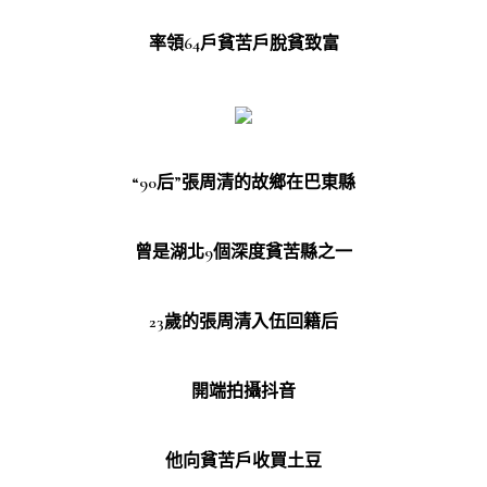
率領64戶貧苦戶脫貧致富
“90后”張周清的故鄉在巴東縣
曾是湖北9個深度貧苦縣之一
23歲的張周清入伍回籍后
開端拍攝抖音
他向貧苦戶收買土豆