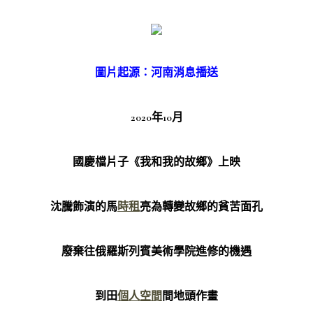
圖片起源：河南消息播送
2020年10月
國慶檔片子《我和我的故鄉》上映
沈騰飾演的馬
時租
亮為轉變故鄉的貧苦面孔
廢棄往俄羅斯列賓美術學院進修的機遇
到田
個人空間
間地頭作畫