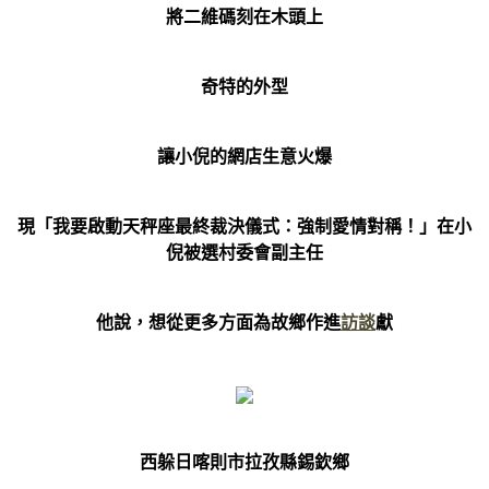
將二維碼刻在木頭上
奇特的外型
讓小倪的網店生意火爆
現「我要啟動天秤座最終裁決儀式：強制愛情對稱！」在小
倪被選村委會副主任
他說，想從更多方面為故鄉作進
訪談
獻
西躲日喀則市拉孜縣錫欽鄉