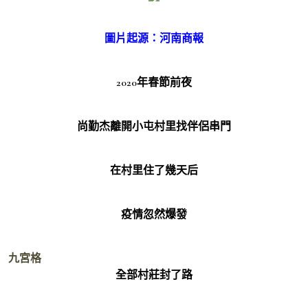
圖片起源：河南商報
2020年春節前夜
尚勤杰離開小屯村里找伴侶串門
在村里住了幾天后
疫情忽然爆發
九宮格
全部村莊封了路