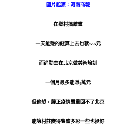
圖片起源：河南商報
在鄉村搞繪畫
一天能賺的錢算上去也就200元
而尚勤杰在北京做美術培訓
一個月最多能賺5萬元
但他想，歸正疫情嚴重回不了北京
能讓村莊變得豐盛多彩一些也挺好