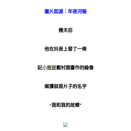
圖片起源：年夜河報
幾天后
他在抖音上發了一條
記
小樹屋
載村頭畫作的錄像
案牘就是片子的名字
“我和我的故鄉”