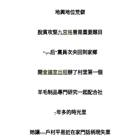
地輿地位荒僻
脫貧攻堅
九宮格
曾是重要題目
“90后”黨員次央回到家鄉
開
會議室出租
辦了村里第一個
羊毛制品專門研究一起配合社
7年多的時光里
她讓110戶村平易近在家門話柄現失業