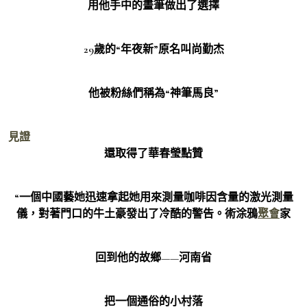
用他手中的畫筆做出了選擇
29歲的“年夜新”原名叫尚勤杰
他被粉絲們稱為“神筆馬良”
見證
還取得了華春瑩點贊
“一個中國藝她迅速拿起她用來測量咖啡因含量的激光測量
儀，對著門口的牛土豪發出了冷酷的警告。術涂鴉
聚會
家
回到他的故鄉——河南省
把一個通俗的小村落