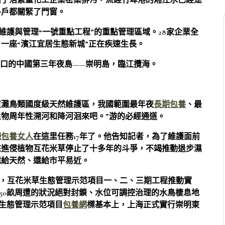
由于浩繁重化工企業密集排污，流經竹埠港的湘江水已經是
各戶都關緊了門窗。
維護與管理“一號重點工程”的重點管理區域。28家企業全
一座“濱江宜居生態新城”正在疾速生長。
海口的中國第三年夜島——崇明島，臨江攬海。
東灘鳥類國度級天然維護區，我國範圍最年夜
長期包養
、最
物周年性溯河和降河洄來吧。”游的必經通道。
棟
包養女人
在這里任務17年了。他告知記者，為了維護面前
來進侵植物互花米草停止了十多年的斗爭，不竭推動退步濕
還給天然、還給市平易近。
撐下，互花米草生態管理示范項目一、二、三期工程推動實
250畝周遭的狀況絕對封鎖、水位可調控治理的水鳥棲息地
草生態管理示范項目
包養網
標基本上，上海正式實行崇明東