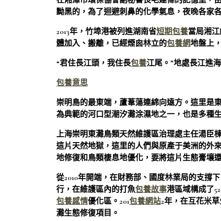
在湘潭市環保協會副秘書長毛建偉的記憶里，
黝黑的，為了迴避刺鼻的化學氣息，夜晚各家
2013年，竹埠港被列進湖南省
短期包養
當局湘江
體加入、搬離，已經煙囪林立的
包養網
地盤上，
“君住長江頭，我住長
包養
江尾。”地處長江進
包養意思
崇明島的最東端，蘆葦蕩連綿向遠方。這里是
為典範的河口型潮汐灘涂濕地之一，也是多種生
上海崇明東灘鳥類天然維護區治理處主任湯臣
這片天然地獄，這里的人們與原產于美洲的外
地修復和鳥類棲息地優化，要將這片生態膏壤
從2010年開端，在財務部、國度林業局的支
行，在維護區內的打魚
包養故事
港區域構成了5
包養感情
優化區。201
包養網站
2年，在互花米
灘生態修復項目。