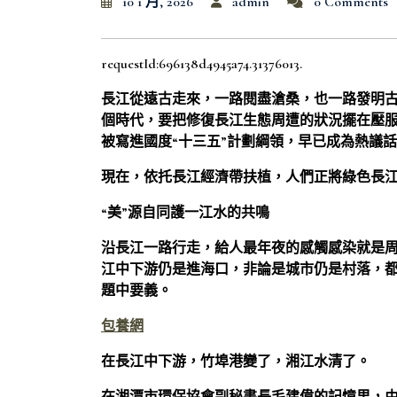
10 1 月, 2026
admin
0 Comments
requestId:696138d4945a74.31376013.
長江從遠古走來，一路閱盡滄桑，也一路發明古
個時代，要把修復長江生態周遭的狀況擺在壓
被寫進國度“十三五”計劃綱領，早已成為熱議
現在，依托長江經濟帶扶植，人們正將綠色長
“美”源自同護一江水的共鳴
沿長江一路行走，給人最年夜的感觸感染就是周
江中下游仍是進海口，非論是城市仍是村落，
題中要義。
包養網
在長江中下游，竹埠港變了，湘江水清了。