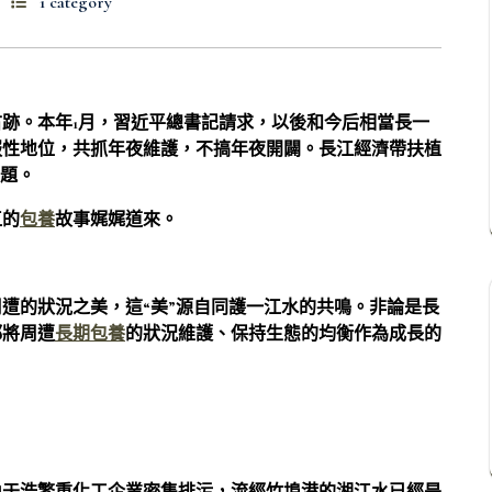
1 category
跡。本年1月，習近平總書記請求，以後和今后相當長一
服性地位，共抓年夜維護，不搞年夜開闢。長江經濟帶扶植
話題。
江的
包養
故事娓娓道來。
遭的狀況之美，這“美”源自同護一江水的共鳴。非論是長
都將周遭
長期包養
的狀況維護、保持生態的均衡作為成長的