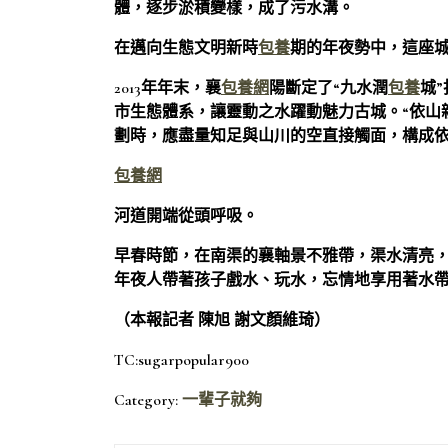
體，逐步淤積變樣，成了污水溝。
在邁向生態文明新時
包養
期的年夜勢中，這座
2013年年末，襄
包養網
陽斷定了“九水潤
包養
城
市生態體系，讓靈動之水躍動魅力古城。“依山
劃時，應盡量知足與山川的空直接觸面，構成
包養網
河道開端從頭呼吸。
早春時節，在南渠的襄軸景不雅帶，渠水清亮
年夜人帶著孩子戲水、玩水，忘情地享用著水
（本報記者 陳旭 謝文顏維琦）
TC:sugarpopular900
Category:
一輩子就夠