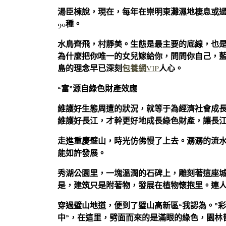
湯臣棟說，現在，每年在崇明東灘濕地棲息或過
90種。
水鳥齊飛，村靜美。生態是最主要的底線，也是
為什麼把你唯一的女兒嫁給你，問問你自己，
島的理念早已深刻
包養網VIP
人心。
“富”源自綠色財產效應
維護好生態周遭的狀況，就等于為經濟社會成
維護好長江，才幹更好地成長綠色財產，讓長
走進重慶璧山，時光仿佛慢了上去。潺潺的流
能如許發展。
秀湖公園里，一塊溫潤的石碑上，雕刻著這座
是，建筑只是附著物，發展在植物懷抱里。連
穿過璧山地道，便到了璧山高新區“我認為。”
中”，在這里，劈面而來的是滿眼的綠色，園林