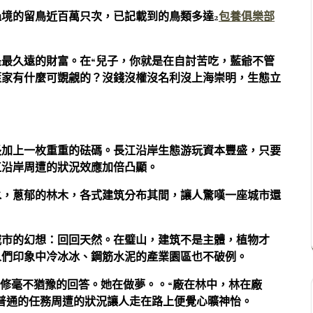
境的留鳥近百萬只次，已記載到的鳥類多達2
包養俱樂部
最久遠的財富。在“兒子，你就是在自討苦吃，藍爺不管
藍家有什麼可覬覦的？沒錢沒權沒名利沒上海崇明，生態立
長加上一枚重重的砝碼。長江沿岸生態游玩資本豐盛，只要
江沿岸周遭的狀況效應加倍凸顯。
水，蔥郁的林木，各式建筑分布其間，讓人驚嘆一座城市還
城市的幻想：回回天然。在璧山，建筑不是主體，植物才
人們印象中冷冰冰、鋼筋水泥的產業園區也不破例。
彩修毫不猶豫的回答。她在做夢。。“廠在林中，林在廠
普通的任務周遭的狀況讓人走在路上便覺心曠神怡。