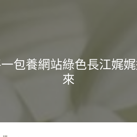
將一包養網站綠色長江娓娓
來