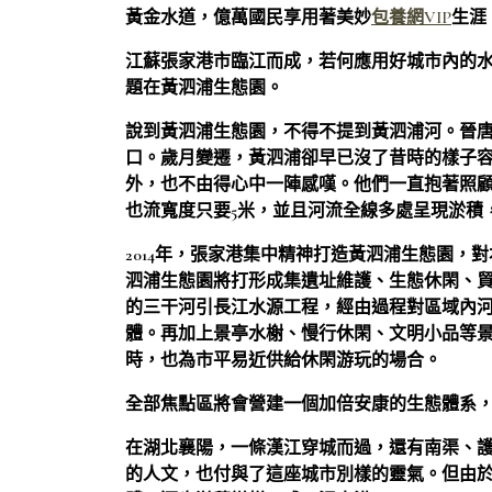
黃金水道，億萬國民享用著美妙
包養網VIP
生涯
江蘇張家港市臨江而成，若何應用好城市內的
題在黃泗浦生態園。
說到黃泗浦生態園，不得不提到黃泗浦河。晉
口。歲月變遷，黃泗浦卻早已沒了昔時的樣子
外，也不由得心中一陣感嘆。他們一直抱著照
也流寬度只要5米，並且河流全線多處呈現淤積
2014年，張家港集中精神打造黃泗浦生態園，
泗浦生態園將打形成集遺址維護、生態休閑、
的三干河引長江水源工程，經由過程對區域內
體。再加上景亭水榭、慢行休閑、文明小品等
時，也為市平易近供給休閑游玩的場合。
全部焦點區將會營建一個加倍安康的生態體系，
在湖北襄陽，一條漢江穿城而過，還有南渠、護
的人文，也付與了這座城市別樣的靈氣。但由