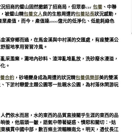
況招商的璧山固然撤銷了招商局，但眾泰car
包養
、中聯
業，被璧山精
包養女人
良的生態周遭的
包養站長
狀況感動，
產業產值，而今，產值達1000億元的低淨化、低能耗綠色
馬金溪穿鄉而過，在馬金溪與中村溪的交匯處，有座雙溪公
正舒服地享用習習冷風。
石亂采濫棄，灘地內砂料、渣滓亂堆亂放，洗砂廢水漫溢，
淨化。
養合約
，砂場變身成為周遭的狀況精
包養俱樂部
美的雙溪
土、下淤村戀愛主題公園等一批親水公園，為村落休閑游玩
，人們依水而居，水的東西的品質直接關乎生涯的東西的品
晌後，他眉頭一皺，語氣中帶著疑惑、憤怒和關切：“姑
網
東橫貫中國中部，數百條主流輻輳南北。明天，憑仗長江