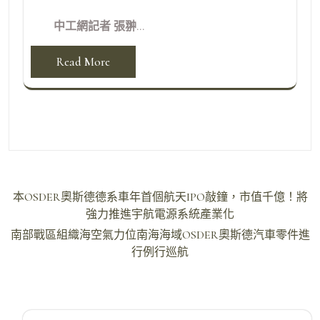
中工網記者 張翀...
Read More
文
本OSDER奧斯德德系車年首個航天IPO敲鐘，市值千億！將
章
強力推進宇航電源系統產業化
導
南部戰區組織海空氣力位南海海域OSDER奧斯德汽車零件進
行例行巡航
覽