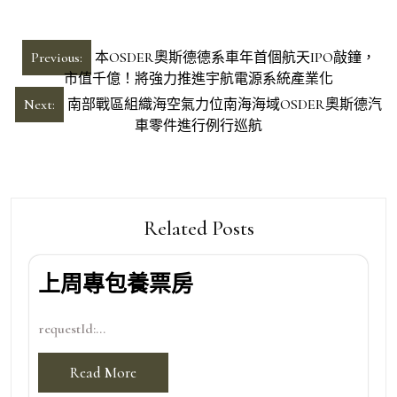
文
Previous:
本OSDER奧斯德德系車年首個航天IPO敲鐘，
章
市值千億！將強力推進宇航電源系統產業化
導
Next:
南部戰區組織海空氣力位南海海域OSDER奧斯德汽
車零件進行例行巡航
覽
Related Posts
上周專包養票房
requestId:...
Read More