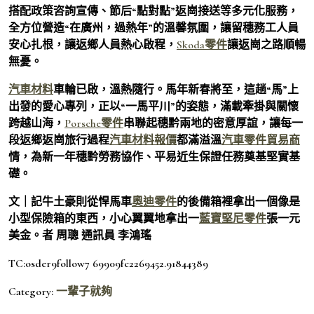
搭配政策咨詢宣傳、節后“點對點”返崗接送等多元化服務，
全方位營造“在廣州，過熱年”的溫馨氛圍，讓留穗務工人員
安心扎根，讓返鄉人員熱心啟程，
Skoda零件
讓返崗之路順暢
無憂。
汽車材料
車輪已啟，溫熱隨行。馬年新春將至，這趟“馬”上
出發的愛心專列，正以“一馬平川”的姿態，滿載牽掛與關懷
跨越山海，
Porsche零件
串聯起穗黔兩地的密意厚誼，讓每一
段返鄉返崗旅行過程
汽車材料報價
都滿溢溫
汽車零件貿易商
情，為新一年穗黔勞務協作、平易近生保證任務奠基堅實基
礎。
文｜記牛土豪則從悍馬車
奧迪零件
的後備箱裡拿出一個像是
小型保險箱的東西，小心翼翼地拿出一
藍寶堅尼零件
張一元
美金。者 周聰 通訊員 李鴻瑤
TC:osder9follow7 69909fc2269452.91844389
Category:
一輩子就夠