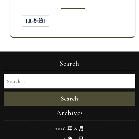
[db:标签]
Search
Search
Archives
2026 年 8 月