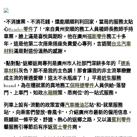
“不消搶票、不消花錢，還能順順利利回家，當局的服務太貼
心
Bentley零件
了！”來自貴州安順的務工人員楊師長教師手持
車票，臉上滿是喜悅與期盼，他在廣州
福斯零件
務工十多
年，這是他第二次搭乘搭座免費愛心專列，言語間
台北汽車
材料
滿是對這份溫熱的感謝。
“點對點”返鄉返崗專列是廣州市人社部門深耕多年的「
德系
車材料
灰色？那不是我的主色調！那會讓我的非主流單戀變
成主流的普通愛戀！這太不水瓶座了！」平易近生服務
brand，為在穗就業的異地務工
保時捷零件
人員供給“落發
門、上車門、知政
水箱精
策、悉崗位”的一站式服務。
列車上設有“流動的政策宣傳
汽車機油芯
站”和“就業服務
站”，向乘客們發放“春風卡”，介紹廣州市最新的僱用信息，
既鋪就一條平安、舒適、熱心的返鄉之路，又以溫
賓利零件
馨服務引導節后有序返
賓士零件
崗。