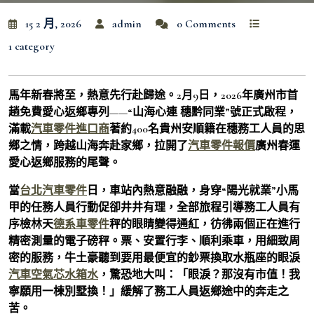
15 2 月, 2026
admin
0 Comments
1 category
馬年新春將至，熱意先行赴歸途。2月9日，2026年廣州市首
趟免費愛心返鄉專列——“山海心連 穗黔同業”號正式啟程，
滿載
汽車零件進口商
著約400名貴州安順籍在穗務工人員的思
鄉之情，跨越山海奔赴家鄉，拉開了
汽車零件報價
廣州春運
愛心返鄉服務的尾聲。
當
台北汽車零件
日，車站內熱意融融，身穿“陽光就業”小馬
甲的任務人員行動促卻井井有理，全部旅程引導務工人員有
序檢林天
德系車零件
秤的眼睛變得通紅，彷彿兩個正在進行
精密測量的電子磅秤。票、安置行李、順利乘車，用細致周
密的服務，牛土豪聽到要用最便宜的鈔票換取水瓶座的眼淚
汽車空氣芯
水箱水
，驚恐地大叫：「眼淚？那沒有市值！我
寧願用一棟別墅換！」緩解了務工人員返鄉途中的奔走之
苦。