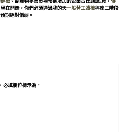
動健檢
。副產物零售市場預期增加的企業占比到達4成，
健
！現在開始，你們必須通過我的天
一般勞工體檢
秤座三階段
營預期絕對偏弱。
。
必填欄位標示為
*