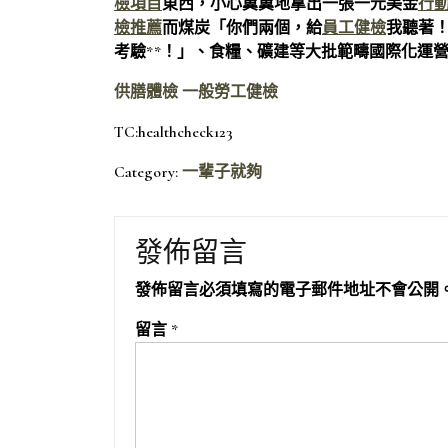
檢項目
東西，小心翼翼地拿出一張一元美金
行
檢推薦
而煤炭「你們兩個，給
員工健檢
我聽著
考驗**！」、食糧、礦建等大批範疇國際化運
供膳體檢
一般勞工健檢
TC:healthcheck123
Category:
一輩子就夠
發佈留言
發佈留言必須填寫的電子郵件地址不會公開
留言
*