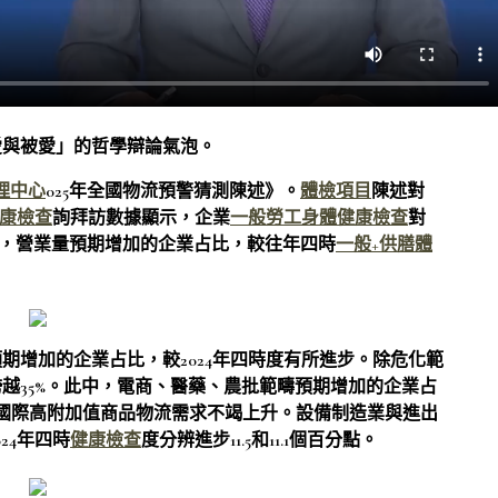
愛與被愛」的哲學辯論氣泡。
理中心
025年全國物流預警猜測陳述》。
體檢項目
陳述對
康檢查
詢拜訪數據顯示，企業
一般勞工身體健康檢查
對
，營業量預期增加的企業占比，較往年四時
一般+供膳體
期增加的企業占比，較2024年四時度有所進步。除危化範
越35%。此中，電商、醫藥、農批範疇預期增加的企業占
國際高附加值商品物流需求不竭上升。設備制造業與進出
24年四時
健康檢查
度分辨進步11.5和11.1個百分點。