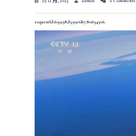
29 12 月, 2025
admin
0 Comments
requestId:695158d399e6b7.80654506.