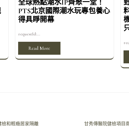
全球熱點潮水IP齊聚一堂！
親
PTS北京國際潮水玩專包養心
得具睜開幕
requestId:...
req
Read More
健檢和輕癥居家隔離
甘秀傳醫院健檢項目南