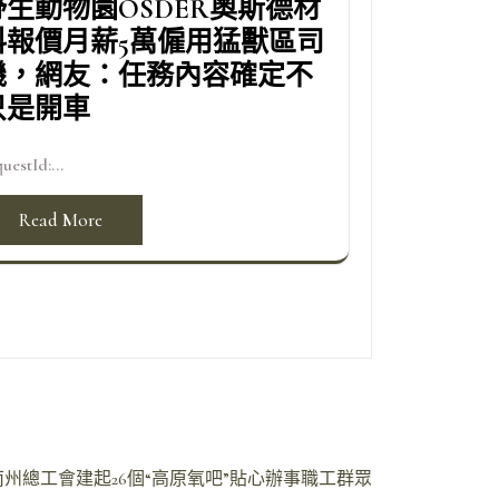
野生動物園OSDER奧斯德材
料報價月薪5萬僱用猛獸區司
機，網友：任務內容確定不
只是開車
uestId:...
Read More
州總工會建起26個“高原氧吧”貼心辦事職工群眾