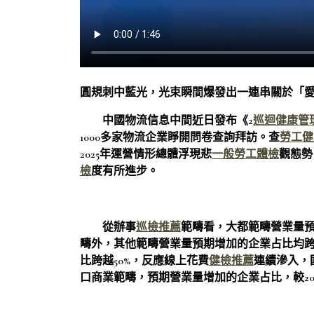
圓規刺中藍光，光束瞬間爆發出一連串關於「
中國物流信息中間近日發布《2
巡迴健康管
1000多家物流企業睜開問卷查詢拜訪。查
勞工健
2025年運營情形總體浮現悲
一般勞工體檢
觀態勢
檢
度有所進步。
從辦事
巡檢推薦
範疇看，大都範疇營業量預
疇外，其他範疇營業量預期增加的企業占比均跨
比跨越50%，反應線上花費
健檢推薦
連續滲入，
口商業範疇，預期營業量增加的企業占比，較20