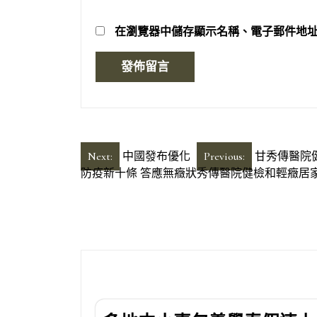
在
瀏覽器
中儲存顯示名稱、電子郵件地
文
Next:
中國發布優化
Previous:
甘秀傳醫院
防疫新十條 答應無癥狀秀傳醫院健檢和輕癥居
章
導
覽