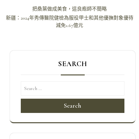
文
把桑葉做成美食，這良庖師不簡略
章
新疆：2024年秀傳醫院健檢為服役甲士和其他優撫對象優待
導
減免1.67億元
覽
SEARCH
Search