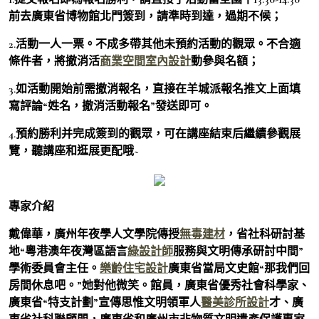
前去廣東省博物館北門簽到，請準時到達，過期不候；
2.活動一人一票。不成多帶其他未預約活動的觀眾。不合適
條件者，將撤消活
商業空間室內設計
動參與名額；
3.如活動開始前需撤消報名，直接在羊城派報名推文上面填
寫評論“姓名，撤消活動報名”發送即可。
4.預約勝利并完成簽到的觀眾，可在講座結束后繼續參觀展
覽，聽講座和逛展更配哦~
專家介紹
戴偉華，廣州年夜學人文學院傳授
無毒建材
，省社科研討基
地“粵港澳年夜灣區語言
綠設計師
服務與文明傳承研討中間”
學術委員會主任。
樂齡住宅設計
廣東省當局文史館“那我們回
房間休息吧。”她對他微笑。館員，廣東省優秀社會科學家、
廣東省“特支計劃”宣傳思惟文明領軍人
醫美診所設計
才、廣