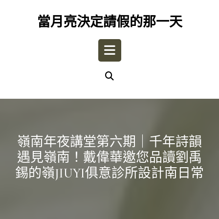
Skip
to
當月亮決定請假的那一天
content
Open
Button
嶺南年夜講堂第六期｜千年詩韻
遇見嶺南！戴偉華邀您品讀劉禹
錫的嶺JIUYI俱意診所設計南日常