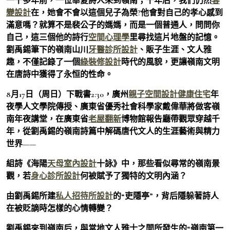
一千多年前，一位華夏詩人來到嶺南；千年后，我們仍然
客
變設計
在，她會不會以這個兒子為榮?他會對自己的孝心感到
滿意嗎？就算不是裴公子的媽媽，而是一個普通人，問問你
自己，這三個他的詩行
空間心理學
里尋找這片地盤的記憶。
劉禹錫筆下的嶺南山川
牙醫診所設計
、販子生涯、文人雅
趣，不僅記錄了一個
綠裝修設計
時代的風貌，更讓嶺南文明
在唐詩中獲得了永恒的性命。
8月17日（周日）下戰書2:30，廣州
親子空間設計
健康住宅
年
夜學人文學院傳授、廣東省優秀社會科學家戴偉華將做客嶺
南年夜講堂，在廣東省
老屋翻新
博物館報告廳帶觀眾穿越千
年，從劉禹錫的嶺南詩篇中解碼唐代文人的生涯藝術與精力
世界——
組詩《海陽
天母室內設計
十詠》中，那些看似尋常的嶺南景
觀，若
身心診所設計
何被賦予了獨特的文明內涵？
由劉禹錫所建
私人招待所設計
的“吏隱亭”，背后隱躲著詩人
在被貶謫時怎樣的心情轉變？
劉禹錫來到嶺南后，與當地文人雅士之間所發生的“嶺南第一