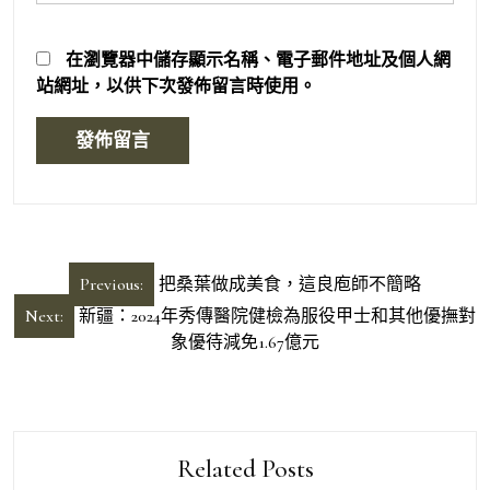
在
瀏覽器
中儲存顯示名稱、電子郵件地址及個人網
站網址，以供下次發佈留言時使用。
文
Previous:
把桑葉做成美食，這良庖師不簡略
章
Next:
新疆：2024年秀傳醫院健檢為服役甲士和其他優撫對
導
象優待減免1.67億元
覽
Related Posts